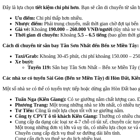
Đây là lựa chọn
tiết kiệm chi phí hơn
. Bạn sẽ cần di chuyển từ sân
Ưu điểm:
Chi phí thấp hơn nhiều.
Nhược điểm:
Phải trung chuyển, mất thời gian chờ đợi tại bến
Giá vé:
Khoảng
190.000 – 260.000 VNĐ/người
(tùy nhà xe và
Thời gian di chuyển:
Khoảng
5.5 – 6.5 tiếng
(bao gồm thời gi
Cách di chuyển từ sân bay Tân Sơn Nhất đến Bến xe Miền Tây:
Taxi/Grab:
Khoảng 30-45 phút, chi phí khoảng 150.000 – 250
Xe buýt:
Tuyến 119:
Sân bay Tân Sơn Nhất – Bến xe Miền Tây (Gi
Các nhà xe có tuyến Sài Gòn (Bến xe Miền Tây) đi Hòn Đất, Kiê
Một số nhà xe có thể có tuyến trực tiếp hoặc dừng gần Hòn Đất bao 
Tuấn Nga (Kiên Giang):
Có xe giường nằm chất lượng cao. Đâ
Phương Trang:
Một trong những nhà xe lớn nhất, có nhiều tu
Tư Tiến:
Cũng là một lựa chọn tốt với xe giường nằm.
Công ty CPVT ô tô khách Kiên Giang:
Thường có nhiều chuy
Cung cấp đa dạng các loại xe 4-7 chỗ có tài xế, chuyên các tuy
Một trong những đơn vị lớn và uy tín, có nhiều lựa chọn xe và 
Chuyên cung cấp dịch vụ thuê xe đường dài liên tỉnh.
Cung cấp dịch vụ thuê xe du lịch nhiều loại.