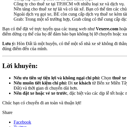
Công ty cho thuê xe tại TP.HCM với nhiều loại xe và dịch vụ.
Nền tảng cho thuê xe tự lái và có tài xế. Bạn có thể tìm các c
Ngoài dịch vụ gọi xe, BE còn cung cấp dịch vụ thuê xe kèm tài
Grab: Trong một số trường hợp, Grab cũng có thể cung cấp dịch
Bạn có thể đặt vé trực tuyến qua các trang web như
Vexere.com
hoặ
điểm dừng cụ thể của họ để đảm bảo bạn không bị lỡ chuyến hoặc x
Lưu ý:
Hòn Đất là một huyện, có thể một số nhà xe sẽ không đi thẳng
đúng điểm đến của mình.
Lời khuyên:
Nếu ưu tiên sự tiện lợi và không ngại chi phí:
Chọn
thuê xe
Nếu muốn tiết kiệm chi phí:
Đi
xe khách
từ Bến xe Miền Tây.
Đất) và thời gian di chuyển dài hơn.
Nên đặt xe hoặc vé xe trước
, đặc biệt vào các dịp lễ tết hoặc
Chúc bạn có chuyến đi an toàn và thuận lợi!
Share
Facebook