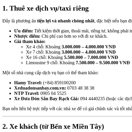
1. Thuê xe dịch vụ/taxi riêng
Đây là phương án
tiện lợi và nhanh chóng nhất
, đặc biệt nếu bạn đ
Ưu điểm:
Tiết kiệm thời gian, thoải mái, riêng tư, không ph
Nhược điểm:
Chi phí cao hơn so với đi xe khách.
Giá tham khảo:
Xe 4 chỗ: Khoảng
3.000.000 – 4.000.000 VNĐ
Xe 7 chỗ: Khoảng
3.800.000 – 4.800.000 VNĐ
Xe 16 chỗ: Khoảng
5.500.000 – 7.000.000 VNĐ
Limousine 9 chỗ: Khoảng
7.500.000 – 9.500.000 VNĐ
Một số nhà cung cấp dịch vụ bạn có thể tham khảo:
Hamy Travel:
(+84) 859100200
Xeduadonsanbay.com.vn:
0703 48 38 38
NTP Travel:
0905 04 5525
Xe Đưa Đón Sân Bay Rạch Giá:
094 4440235 (hoặc các dịch
Bạn nên liên hệ trực tiếp với các nhà xe để có giá chính xác và tốt nhấ
2. Xe khách (từ Bến xe Miền Tây)