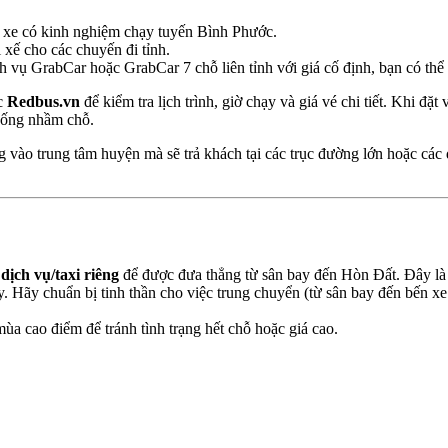
hủ xe có kinh nghiệm chạy tuyến Bình Phước.
 xế cho các chuyến đi tỉnh.
 vụ GrabCar hoặc GrabCar 7 chỗ liên tỉnh với giá cố định, bạn có thể k
c
Redbus.vn
để kiểm tra lịch trình, giờ chạy và giá vé chi tiết. Khi đặt
uống nhầm chỗ.
 vào trung tâm huyện mà sẽ trả khách tại các trục đường lớn hoặc các
 dịch vụ/taxi riêng
để được đưa thẳng từ sân bay đến Hòn Đất. Đây là l
 Hãy chuẩn bị tinh thần cho việc trung chuyển (từ sân bay đến bến x
 mùa cao điểm để tránh tình trạng hết chỗ hoặc giá cao.