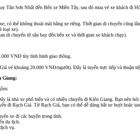
 bay Tân Sơn Nhất đến Bến xe Miền Tây, sau đó mua vé xe khách đi H
 xe, có thể không thoải mái bằng xe riêng. Thời gian di chuyển cũng lâ
 loại xe).
an di chuyển từ sân bay đến bến xe và thời gian xe khách chạy).
.000 VNĐ tùy tình hình giao thông.
á vé khoảng 20.000 VNĐ/người). Đây là tuyến trực tiếp và thuận tiệ
n Giang:
gồm:
y là nhà xe phổ biến và có nhiều chuyến đi Kiên Giang. Bạn nên hỏi 
yến đi Rạch Giá. Từ Rạch Giá, bạn có thể dễ dàng bắt xe buýt hoặc ta
ến xe đi các huyện trong tỉnh.
ến du lịch.
dịch vụ.