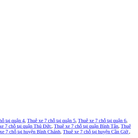
hỗ tại quận 4
,
Thuê xe 7 chỗ tại quận 5
,
Thuê xe 7 chỗ tại quận 6
,
xe 7 chỗ tại quận Thủ Đức
,
Thuê xe 7 chỗ tại quận Bình Tân
,
Thuê
xe 7 chỗ tại huyện Bình Chánh
,
Thuê xe 7 chỗ tại huyện Cần Giờ
,