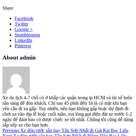
Share
Facebook
Twitter
Google +
Stumbleupon
LinkedIn
Pinterest
About admin
Xe du lịch 4-7 chỗ có ở khắp các quận trong tp HCM và tài xế luôn
sẵn sàng để đón khách. Chỉ sau 45 phút đến 1h là có mặt khi bạn
yêu cầu đi xa gấp. Tuy nhiên, nếu bạn không gấp hoặc dự định đi
chơi xa vào dịp lễ hoặc cuối tuần, vui lòng gọi điện đặt xe trước 1-2
ngày để đảm bảo có được chiếc xe tốt nhất. Chúng tôi cũng dễ dàng
sắp xếp xe cho bạn hơn.
Previous
Xe đón rước sân bay Tân Sơn Nhất đi Giá Rai Bạc Liêu
Next
Xe đón rước sân bay Tân Sơn Nhất đi Hồng Dân Bạc Liêu