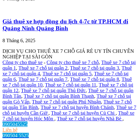
Giá thuê xe hợp đồng du lịch 4-7c từ TP.HCM đi
Quảng Ninh Quảng Bình
8 Tháng 6, 2025
DỊCH VỤ CHO THUÊ XE 7 CHỖ GIÁ RẺ UY TÍN CHUYÊN
NGHIỆP TẠI SÀI GÒN
Công ty cho thuê xe
-
Công ty cho thuê xe 7 chỗ
,
Thuê xe 7 chỗ tại
quận 1
,
Thuê xe 7 chỗ tại quận 2
,
Thuê xe 7 chỗ tại quận 3
,
Thuê
xe 7 chỗ tại quận 4
,
Thuê xe 7 chỗ tại quận 5
,
Thuê xe 7 chỗ tại
quận 6
,
Thuê xe 7 chỗ tại quận 7
,
Thuê xe 7 chỗ tại quận 8
,
Thuê
xe 7 chỗ tại quận 10
,
Thuê xe 7 chỗ tại quận 11
,
Thuê xe 7 chỗ tại
quận 12
,
Thuê xe 7 chỗ tại quận Thủ Đức
,
Thuê xe 7 chỗ tại quận
Bình Tân
,
Thuê xe 7 chỗ tại quận Bình Thạnh
,
Thuê xe 7 chỗ tại
quận Gò Vấp
,
Thuê xe 7 chỗ tại quận Phú Nhuận
,
Thuê xe 7 chỗ
tại quận Tân Bình
,
Thuê xe 7 chỗ tại huyện Bình Chánh
,
Thuê xe 7
chỗ tại huyện Cần Giờ
,
Thuê xe 7 chỗ tại huyện Củ Chi
,
Thuê xe
7 chỗ tại huyện Hóc Môn
,
Thuê xe 7 chỗ tại huyện Nhà Bè
,
0905045525
Liên hệ
090504 5525