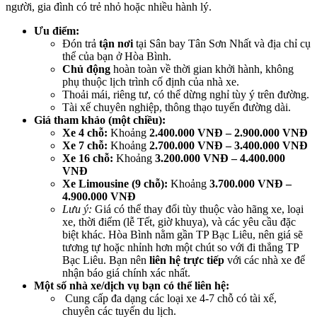
người, gia đình có trẻ nhỏ hoặc nhiều hành lý.
Ưu điểm:
Đón trả
tận nơi
tại Sân bay Tân Sơn Nhất và địa chỉ cụ
thể của bạn ở Hòa Bình.
Chủ động
hoàn toàn về thời gian khởi hành, không
phụ thuộc lịch trình cố định của nhà xe.
Thoải mái, riêng tư, có thể dừng nghỉ tùy ý trên đường.
Tài xế chuyên nghiệp, thông thạo tuyến đường dài.
Giá tham khảo (một chiều):
Xe 4 chỗ:
Khoảng
2.400.000 VNĐ – 2.900.000 VNĐ
Xe 7 chỗ:
Khoảng
2.700.000 VNĐ – 3.400.000 VNĐ
Xe 16 chỗ:
Khoảng
3.200.000 VNĐ – 4.400.000
VNĐ
Xe Limousine (9 chỗ):
Khoảng
3.700.000 VNĐ –
4.900.000 VNĐ
Lưu ý:
Giá có thể thay đổi tùy thuộc vào hãng xe, loại
xe, thời điểm (lễ Tết, giờ khuya), và các yêu cầu đặc
biệt khác. Hòa Bình nằm gần TP Bạc Liêu, nên giá sẽ
tương tự hoặc nhỉnh hơn một chút so với đi thẳng TP
Bạc Liêu. Bạn nên
liên hệ trực tiếp
với các nhà xe để
nhận báo giá chính xác nhất.
Một số nhà xe/dịch vụ bạn có thể liên hệ:
Cung cấp đa dạng các loại xe 4-7 chỗ có tài xế,
chuyên các tuyến du lịch.