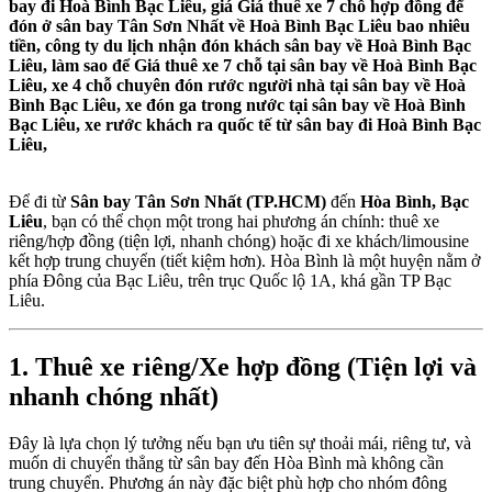
bay đi Hoà Bình Bạc Liêu, giá Giá thuê xe 7 chỗ hợp đồng để
đón ở sân bay Tân Sơn Nhất về Hoà Bình Bạc Liêu bao nhiêu
tiền, công ty du lịch nhận đón khách sân bay về Hoà Bình Bạc
Liêu, làm sao để Giá thuê xe 7 chỗ tại sân bay về Hoà Bình Bạc
Liêu, xe 4 chỗ chuyên đón rước người nhà tại sân bay về Hoà
Bình Bạc Liêu, xe đón ga trong nước tại sân bay về Hoà Bình
Bạc Liêu, xe rước khách ra quốc tế từ sân bay đi Hoà Bình Bạc
Liêu,
Để đi từ
Sân bay Tân Sơn Nhất (TP.HCM)
đến
Hòa Bình, Bạc
Liêu
, bạn có thể chọn một trong hai phương án chính: thuê xe
riêng/hợp đồng (tiện lợi, nhanh chóng) hoặc đi xe khách/limousine
kết hợp trung chuyển (tiết kiệm hơn). Hòa Bình là một huyện nằm ở
phía Đông của Bạc Liêu, trên trục Quốc lộ 1A, khá gần TP Bạc
Liêu.
1. Thuê xe riêng/Xe hợp đồng (Tiện lợi và
nhanh chóng nhất)
Đây là lựa chọn lý tưởng nếu bạn ưu tiên sự thoải mái, riêng tư, và
muốn di chuyển thẳng từ sân bay đến Hòa Bình mà không cần
trung chuyển. Phương án này đặc biệt phù hợp cho nhóm đông