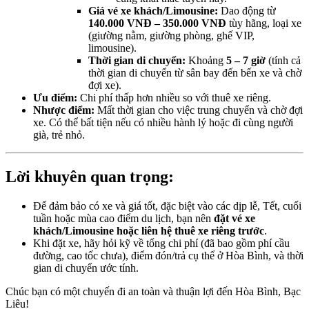
Giá vé xe khách/Limousine:
Dao động từ
140.000 VNĐ – 350.000 VNĐ
tùy hãng, loại xe
(giường nằm, giường phòng, ghế VIP,
limousine).
Thời gian di chuyển:
Khoảng
5 – 7 giờ
(tính cả
thời gian di chuyển từ sân bay đến bến xe và chờ
đợi xe).
Ưu điểm:
Chi phí thấp hơn nhiều so với thuê xe riêng.
Nhược điểm:
Mất thời gian cho việc trung chuyển và chờ đợi
xe. Có thể bất tiện nếu có nhiều hành lý hoặc đi cùng người
già, trẻ nhỏ.
Lời khuyên quan trọng:
Để đảm bảo có xe và giá tốt, đặc biệt vào các dịp lễ, Tết, cuối
tuần hoặc mùa cao điểm du lịch, bạn nên
đặt vé xe
khách/Limousine hoặc liên hệ thuê xe riêng trước
.
Khi đặt xe, hãy hỏi kỹ về tổng chi phí (đã bao gồm phí cầu
đường, cao tốc chưa), điểm đón/trả cụ thể ở Hòa Bình, và thời
gian di chuyển ước tính.
Chúc bạn có một chuyến đi an toàn và thuận lợi đến Hòa Bình, Bạc
Liêu!