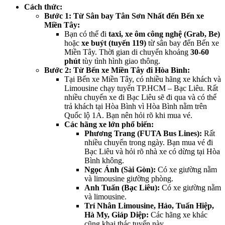
Cách thức:
Bước 1: Từ Sân bay Tân Sơn Nhất đến Bến xe
Miền Tây:
Bạn có thể đi
taxi, xe ôm công nghệ (Grab, Be)
hoặc
xe buýt (tuyến 119)
từ sân bay đến Bến xe
Miền Tây. Thời gian di chuyển khoảng
30-60
phút
tùy tình hình giao thông.
Bước 2: Từ Bến xe Miền Tây đi Hòa Bình:
Tại Bến xe Miền Tây, có nhiều hãng xe khách và
Limousine chạy tuyến TP.HCM – Bạc Liêu. Rất
nhiều chuyến xe đi Bạc Liêu sẽ đi qua và có thể
trả khách tại Hòa Bình vì Hòa Bình nằm trên
Quốc lộ 1A. Bạn nên hỏi rõ khi mua vé.
Các hãng xe lớn phổ biến:
Phương Trang (FUTA Bus Lines):
Rất
nhiều chuyến trong ngày. Bạn mua vé đi
Bạc Liêu và hỏi rõ nhà xe có dừng tại Hòa
Bình không.
Ngọc Ánh (Sài Gòn):
Có xe giường nằm
và limousine giường phòng.
Anh Tuấn (Bạc Liêu):
Có xe giường nằm
và limousine.
Trí Nhân Limousine, Hảo, Tuấn Hiệp,
Hà My, Giáp Diệp:
Các hãng xe khác
cũng khai thác tuyến này.