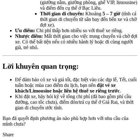
(giường nằm, giường phòng, ghế VIP, limousine)
và điểm đến cụ thể ở Bạc Liêu.
Thời gian di chuyển:
Khoảng
5 – 7 giờ
(tính cả
thời gian di chuyển từ sân bay đến bến xe và chờ
đợi xe).
Ưu điểm:
Chi phí thấp hơn nhiều so với thuê xe riêng.
Nhược điểm:
Mất thời gian cho việc trung chuyển và chờ đợi
xe. Có thể bất tiện nếu có nhiều hành lý hoặc đi cùng người
già, trẻ nhỏ.
Lời khuyên quan trọng:
Để đảm bảo có xe và giá tốt, đặc biệt vào các dịp lễ, Tết, cuối
tuần hoặc mùa cao điểm du lịch, bạn nên
đặt vé xe
khách/Limousine hoặc liên hệ thuê xe riêng trước
.
Khi đặt xe, hãy hỏi kỹ về tổng chi phí (đã bao gồm phí cầu
đường, cao tốc chưa), điểm đón/trả cụ thể ở Giá Rai, và thời
gian di chuyển ước tính.
Bạn đã quyết định phương án nào phù hợp hơn với nhu cầu của
mình chưa?
Share