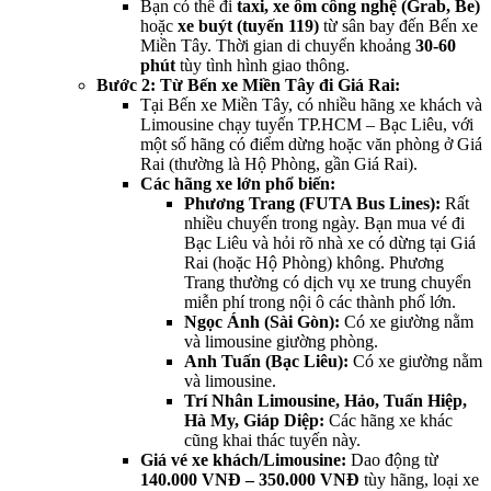
Bạn có thể đi
taxi, xe ôm công nghệ (Grab, Be)
hoặc
xe buýt (tuyến 119)
từ sân bay đến Bến xe
Miền Tây. Thời gian di chuyển khoảng
30-60
phút
tùy tình hình giao thông.
Bước 2: Từ Bến xe Miền Tây đi Giá Rai:
Tại Bến xe Miền Tây, có nhiều hãng xe khách và
Limousine chạy tuyến TP.HCM – Bạc Liêu, với
một số hãng có điểm dừng hoặc văn phòng ở Giá
Rai (thường là Hộ Phòng, gần Giá Rai).
Các hãng xe lớn phổ biến:
Phương Trang (FUTA Bus Lines):
Rất
nhiều chuyến trong ngày. Bạn mua vé đi
Bạc Liêu và hỏi rõ nhà xe có dừng tại Giá
Rai (hoặc Hộ Phòng) không. Phương
Trang thường có dịch vụ xe trung chuyển
miễn phí trong nội ô các thành phố lớn.
Ngọc Ánh (Sài Gòn):
Có xe giường nằm
và limousine giường phòng.
Anh Tuấn (Bạc Liêu):
Có xe giường nằm
và limousine.
Trí Nhân Limousine, Hảo, Tuấn Hiệp,
Hà My, Giáp Diệp:
Các hãng xe khác
cũng khai thác tuyến này.
Giá vé xe khách/Limousine:
Dao động từ
140.000 VNĐ – 350.000 VNĐ
tùy hãng, loại xe