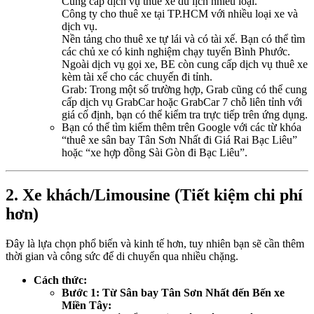
Cung cấp dịch vụ thuê xe du lịch nhiều loại.
Công ty cho thuê xe tại TP.HCM với nhiều loại xe và
dịch vụ.
Nền tảng cho thuê xe tự lái và có tài xế. Bạn có thể tìm
các chủ xe có kinh nghiệm chạy tuyến Bình Phước.
Ngoài dịch vụ gọi xe, BE còn cung cấp dịch vụ thuê xe
kèm tài xế cho các chuyến đi tỉnh.
Grab: Trong một số trường hợp, Grab cũng có thể cung
cấp dịch vụ GrabCar hoặc GrabCar 7 chỗ liên tỉnh với
giá cố định, bạn có thể kiểm tra trực tiếp trên ứng dụng.
Bạn có thể tìm kiếm thêm trên Google với các từ khóa
“thuê xe sân bay Tân Sơn Nhất đi Giá Rai Bạc Liêu”
hoặc “xe hợp đồng Sài Gòn đi Bạc Liêu”.
2. Xe khách/Limousine (Tiết kiệm chi phí
hơn)
Đây là lựa chọn phổ biến và kinh tế hơn, tuy nhiên bạn sẽ cần thêm
thời gian và công sức để di chuyển qua nhiều chặng.
Cách thức:
Bước 1: Từ Sân bay Tân Sơn Nhất đến Bến xe
Miền Tây: