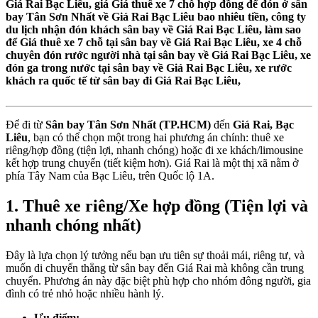
Giá Rai Bạc Liêu, giá Giá thuê xe 7 chỗ hợp đồng để đón ở sân
bay Tân Sơn Nhất về Giá Rai Bạc Liêu bao nhiêu tiền, công ty
du lịch nhận đón khách sân bay về Giá Rai Bạc Liêu, làm sao
để Giá thuê xe 7 chỗ tại sân bay về Giá Rai Bạc Liêu, xe 4 chỗ
chuyên đón rước người nhà tại sân bay về Giá Rai Bạc Liêu, xe
đón ga trong nước tại sân bay về Giá Rai Bạc Liêu, xe rước
khách ra quốc tế từ sân bay đi Giá Rai Bạc Liêu,
Để đi từ
Sân bay Tân Sơn Nhất (TP.HCM)
đến
Giá Rai, Bạc
Liêu
, bạn có thể chọn một trong hai phương án chính: thuê xe
riêng/hợp đồng (tiện lợi, nhanh chóng) hoặc đi xe khách/limousine
kết hợp trung chuyển (tiết kiệm hơn). Giá Rai là một thị xã nằm ở
phía Tây Nam của Bạc Liêu, trên Quốc lộ 1A.
1. Thuê xe riêng/Xe hợp đồng (Tiện lợi và
nhanh chóng nhất)
Đây là lựa chọn lý tưởng nếu bạn ưu tiên sự thoải mái, riêng tư, và
muốn di chuyển thẳng từ sân bay đến Giá Rai mà không cần trung
chuyển. Phương án này đặc biệt phù hợp cho nhóm đông người, gia
đình có trẻ nhỏ hoặc nhiều hành lý.
Ưu điểm: