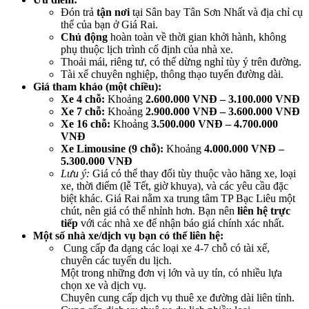
Đón trả
tận nơi
tại Sân bay Tân Sơn Nhất và địa chỉ cụ
thể của bạn ở Giá Rai.
Chủ động
hoàn toàn về thời gian khởi hành, không
phụ thuộc lịch trình cố định của nhà xe.
Thoải mái, riêng tư, có thể dừng nghỉ tùy ý trên đường.
Tài xế chuyên nghiệp, thông thạo tuyến đường dài.
Giá tham khảo (một chiều):
Xe 4 chỗ:
Khoảng
2.600.000 VNĐ – 3.100.000 VNĐ
Xe 7 chỗ:
Khoảng
2.900.000 VNĐ – 3.600.000 VNĐ
Xe 16 chỗ:
Khoảng
3.500.000 VNĐ – 4.700.000
VNĐ
Xe Limousine (9 chỗ):
Khoảng
4.000.000 VNĐ –
5.300.000 VNĐ
Lưu ý:
Giá có thể thay đổi tùy thuộc vào hãng xe, loại
xe, thời điểm (lễ Tết, giờ khuya), và các yêu cầu đặc
biệt khác. Giá Rai nằm xa trung tâm TP Bạc Liêu một
chút, nên giá có thể nhỉnh hơn. Bạn nên
liên hệ trực
tiếp
với các nhà xe để nhận báo giá chính xác nhất.
Một số nhà xe/dịch vụ bạn có thể liên hệ:
Cung cấp đa dạng các loại xe 4-7 chỗ có tài xế,
chuyên các tuyến du lịch.
Một trong những đơn vị lớn và uy tín, có nhiều lựa
chọn xe và dịch vụ.
Chuyên cung cấp dịch vụ thuê xe đường dài liên tỉnh.