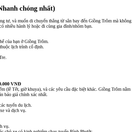
 Nhanh chóng nhất)
iêng tư, và muốn di chuyển thẳng từ sân bay đến Giồng Trôm mà không
n có nhiều hành lý hoặc đi cùng gia đình/nhóm bạn.
thể của bạn ở Giồng Trôm.
huộc lịch trình cố định.
Tre.
00.000 VNĐ
iểm (lễ Tết, giờ khuya), và các yêu cầu đặc biệt khác. Giồng Trôm nằm
n báo giá chính xác nhất.
ác tuyến du lịch.
xe và dịch vụ.
h vụ.
m các chủ xe có kinh nghiệm chạy tuyến Bình Phước.