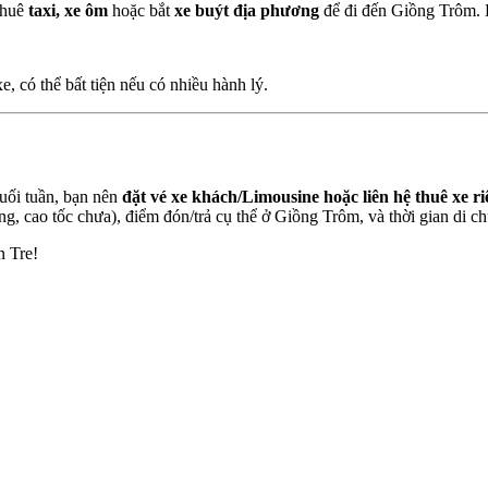
thuê
taxi, xe ôm
hoặc bắt
xe buýt địa phương
để đi đến Giồng Trôm.
, có thể bất tiện nếu có nhiều hành lý.
cuối tuần, bạn nên
đặt vé xe khách/Limousine hoặc liên hệ thuê xe r
ng, cao tốc chưa), điểm đón/trả cụ thể ở Giồng Trôm, và thời gian di c
n Tre!