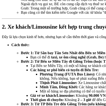
Ngoài dịch vụ gọi xe, BE còn cung cấp dịch vụ thuê xe k
Grab: Trong một số trường hợp, Grab cũng có thể cung cấ
Bạn cũng có thể tìm kiếm trên Google với các từ khóa 
2. Xe khách/Limousine kết hợp trung chuyể
Đây là lựa chọn kinh tế hơn, nhưng bạn sẽ cần thêm thời gian và côn
Cách thức:
Bước 1: Từ Sân bay Tân Sơn Nhất đến Bến xe Miền
Bạn có thể đi
taxi, xe ôm công nghệ (Grab, Be)
h
Bước 2: Từ Bến xe Miền Tây đi Giồng Trôm (hoặc T
Tại Bến xe Miền Tây, có một số hãng xe khách có 
Các hãng xe phổ biến có tuyến đi Bến Tre:
Phương Trang (FUTA Bus Lines):
Có nhi
không. Nếu không, bạn sẽ phải xuống Bến xe
Thịnh Phát Limousine:
Xe Limousine chất
Minh Tâm, Đồng Khởi:
Các hãng xe khách
Một số hãng xe địa phương có thể có tuyến
Giá vé xe khách/Limousine:
Khoảng
90.000 VN
Thời gian di chuyển:
Khoảng
2 – 3 giờ
để đến Gi
Bước 3: Từ TP Bến Tre đến Giồng Trôm (nếu không 