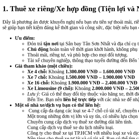
1. Thuê xe riêng/Xe hợp đồng (Tiện lợi và
Đây là phương án được khuyến nghị nếu bạn ưu tiên sự thoải mái, r
sẽ giúp bạn tiết kiệm đáng kể thời gian và công sức, đặc biệt nếu bạ
Ưu điểm:
Đón trả
tận nơi
tại Sân bay Tân Sơn Nhất và địa chỉ cụ 
Chủ động
hoàn toàn về thời gian khởi hành, không phụ t
Thoải mái, riêng tư, và phù hợp cho mọi đối tượng.
Tài xế chuyên nghiệp, thông thạo tuyến đường đến Bến 
Giá tham khảo (một chiều):
Xe 4 chỗ:
Khoảng
1.300.000 VNĐ – 1.600.000 VNĐ
Xe 7 chỗ:
Khoảng
1.500.000 VNĐ – 1.900.000 VNĐ
Xe 16 chỗ:
Khoảng
1.900.000 VNĐ – 2.400.000 VNĐ
Xe Limousine (9 chỗ):
Khoảng
2.000.000 VNĐ – 2.5
Lưu ý:
Giá có thể thay đổi tùy thuộc vào hãng xe, thời đ
Bến Tre. Bạn nên
liên hệ trực tiếp
với các nhà xe để nhậ
Một số nhà xe/dịch vụ bạn có thể liên hệ:
Cung cấp đa dạng các loại xe 4-7 chỗ có tài xế, chuyên c
Một trong những đơn vị lớn và uy tín, có nhiều lựa chọn 
Chuyên cung cấp dịch vụ thuê xe đường dài liên tỉnh.
Cung cấp dịch vụ thuê xe du lịch nhiều loại.
Công ty cho thuê xe tại TP.HCM với nhiều loại xe và dịc
Nền tảng cho thuê xe tự lái và có tài xế. Bạn có thể tì