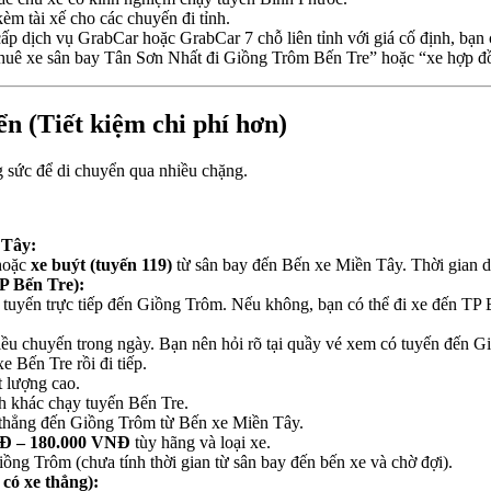
èm tài xế cho các chuyến đi tỉnh.
p dịch vụ GrabCar hoặc GrabCar 7 chỗ liên tỉnh với giá cố định, bạn có
“thuê xe sân bay Tân Sơn Nhất đi Giồng Trôm Bến Tre” hoặc “xe hợp đ
n (Tiết kiệm chi phí hơn)
g sức để di chuyển qua nhiều chặng.
 Tây:
oặc
xe buýt (tuyến 119)
từ sân bay đến Bến xe Miền Tây. Thời gian 
P Bến Tre):
tuyến trực tiếp đến Giồng Trôm. Nếu không, bạn có thể đi xe đến TP B
ều chuyến trong ngày. Bạn nên hỏi rõ tại quầy vé xem có tuyến đến G
 Bến Tre rồi đi tiếp.
 lượng cao.
 khác chạy tuyến Bến Tre.
 thẳng đến Giồng Trôm từ Bến xe Miền Tây.
Đ – 180.000 VNĐ
tùy hãng và loại xe.
ồng Trôm (chưa tính thời gian từ sân bay đến bến xe và chờ đợi).
có xe thẳng):