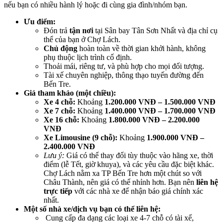
nếu bạn có nhiều hành lý hoặc đi cùng gia đình/nhóm bạn.
Ưu điểm:
Đón trả
tận nơi
tại Sân bay Tân Sơn Nhất và địa chỉ cụ
thể của bạn ở Chợ Lách.
Chủ động
hoàn toàn về thời gian khởi hành, không
phụ thuộc lịch trình cố định.
Thoải mái, riêng tư, và phù hợp cho mọi đối tượng.
Tài xế chuyên nghiệp, thông thạo tuyến đường đến
Bến Tre.
Giá tham khảo (một chiều):
Xe 4 chỗ:
Khoảng
1.200.000 VNĐ – 1.500.000 VNĐ
Xe 7 chỗ:
Khoảng
1.400.000 VNĐ – 1.700.000 VNĐ
Xe 16 chỗ:
Khoảng
1.800.000 VNĐ – 2.200.000
VNĐ
Xe Limousine (9 chỗ):
Khoảng
1.900.000 VNĐ –
2.400.000 VNĐ
Lưu ý:
Giá có thể thay đổi tùy thuộc vào hãng xe, thời
điểm (lễ Tết, giờ khuya), và các yêu cầu đặc biệt khác.
Chợ Lách nằm xa TP Bến Tre hơn một chút so với
Châu Thành, nên giá có thể nhỉnh hơn. Bạn nên
liên hệ
trực tiếp
với các nhà xe để nhận báo giá chính xác
nhất.
Một số nhà xe/dịch vụ bạn có thể liên hệ:
Cung cấp đa dạng các loại xe 4-7 chỗ có tài xế,