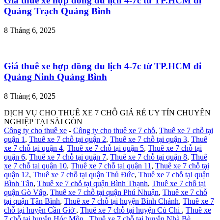
Giá thuê xe hợp đồng du lịch 4-7c từ TP.HCM đi
Quảng Trạch Quảng Bình
8 Tháng 6, 2025
Giá thuê xe hợp đồng du lịch 4-7c từ TP.HCM đi
Quảng Ninh Quảng Bình
8 Tháng 6, 2025
DỊCH VỤ CHO THUÊ XE 7 CHỖ GIÁ RẺ UY TÍN CHUYÊN
NGHIỆP TẠI SÀI GÒN
Công ty cho thuê xe
-
Công ty cho thuê xe 7 chỗ
,
Thuê xe 7 chỗ tại
quận 1
,
Thuê xe 7 chỗ tại quận 2
,
Thuê xe 7 chỗ tại quận 3
,
Thuê
xe 7 chỗ tại quận 4
,
Thuê xe 7 chỗ tại quận 5
,
Thuê xe 7 chỗ tại
quận 6
,
Thuê xe 7 chỗ tại quận 7
,
Thuê xe 7 chỗ tại quận 8
,
Thuê
xe 7 chỗ tại quận 10
,
Thuê xe 7 chỗ tại quận 11
,
Thuê xe 7 chỗ tại
quận 12
,
Thuê xe 7 chỗ tại quận Thủ Đức
,
Thuê xe 7 chỗ tại quận
Bình Tân
,
Thuê xe 7 chỗ tại quận Bình Thạnh
,
Thuê xe 7 chỗ tại
quận Gò Vấp
,
Thuê xe 7 chỗ tại quận Phú Nhuận
,
Thuê xe 7 chỗ
tại quận Tân Bình
,
Thuê xe 7 chỗ tại huyện Bình Chánh
,
Thuê xe 7
chỗ tại huyện Cần Giờ
,
Thuê xe 7 chỗ tại huyện Củ Chi
,
Thuê xe
7 chỗ tại huyện Hóc Môn
,
Thuê xe 7 chỗ tại huyện Nhà Bè
,