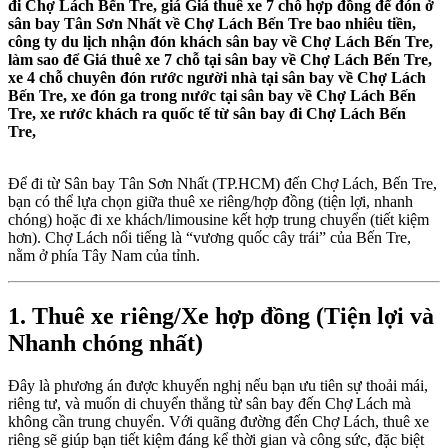
đi Chợ Lách Bến Tre, giá Giá thuê xe 7 chỗ hợp đồng để đón ở
sân bay Tân Sơn Nhất về Chợ Lách Bến Tre bao nhiêu tiền,
công ty du lịch nhận đón khách sân bay về Chợ Lách Bến Tre,
làm sao để Giá thuê xe 7 chỗ tại sân bay về Chợ Lách Bến Tre,
xe 4 chỗ chuyên đón rước người nhà tại sân bay về Chợ Lách
Bến Tre, xe đón ga trong nước tại sân bay về Chợ Lách Bến
Tre, xe rước khách ra quốc tế từ sân bay đi Chợ Lách Bến
Tre,
Để đi từ Sân bay Tân Sơn Nhất (TP.HCM) đến Chợ Lách, Bến Tre,
bạn có thể lựa chọn giữa thuê xe riêng/hợp đồng (tiện lợi, nhanh
chóng) hoặc đi xe khách/limousine kết hợp trung chuyển (tiết kiệm
hơn). Chợ Lách nổi tiếng là “vương quốc cây trái” của Bến Tre,
nằm ở phía Tây Nam của tỉnh.
1. Thuê xe riêng/Xe hợp đồng (Tiện lợi và
Nhanh chóng nhất)
Đây là phương án được khuyến nghị nếu bạn ưu tiên sự thoải mái,
riêng tư, và muốn di chuyển thẳng từ sân bay đến Chợ Lách mà
không cần trung chuyển. Với quãng đường đến Chợ Lách, thuê xe
riêng sẽ giúp bạn tiết kiệm đáng kể thời gian và công sức, đặc biệt