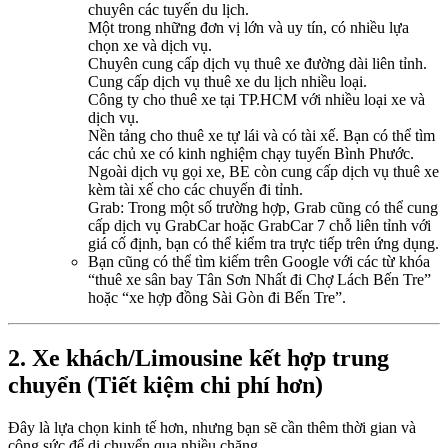
chuyên các tuyến du lịch.
Một trong những đơn vị lớn và uy tín, có nhiều lựa
chọn xe và dịch vụ.
Chuyên cung cấp dịch vụ thuê xe đường dài liên tỉnh.
Cung cấp dịch vụ thuê xe du lịch nhiều loại.
Công ty cho thuê xe tại TP.HCM với nhiều loại xe và
dịch vụ.
Nền tảng cho thuê xe tự lái và có tài xế. Bạn có thể tìm
các chủ xe có kinh nghiệm chạy tuyến Bình Phước.
Ngoài dịch vụ gọi xe, BE còn cung cấp dịch vụ thuê xe
kèm tài xế cho các chuyến đi tỉnh.
Grab: Trong một số trường hợp, Grab cũng có thể cung
cấp dịch vụ GrabCar hoặc GrabCar 7 chỗ liên tỉnh với
giá cố định, bạn có thể kiểm tra trực tiếp trên ứng dụng.
Bạn cũng có thể tìm kiếm trên Google với các từ khóa
“thuê xe sân bay Tân Sơn Nhất đi Chợ Lách Bến Tre”
hoặc “xe hợp đồng Sài Gòn đi Bến Tre”.
2. Xe khách/Limousine kết hợp trung
chuyển (Tiết kiệm chi phí hơn)
Đây là lựa chọn kinh tế hơn, nhưng bạn sẽ cần thêm thời gian và
công sức để di chuyển qua nhiều chặng.