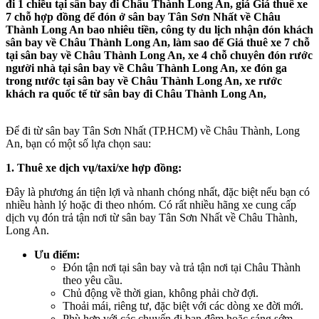
đi 1 chiều tại sân bay đi Châu Thành Long An, giá Giá thuê xe
7 chỗ hợp đồng để đón ở sân bay Tân Sơn Nhất về Châu
Thành Long An bao nhiêu tiền, công ty du lịch nhận đón khách
sân bay về Châu Thành Long An, làm sao để Giá thuê xe 7 chỗ
tại sân bay về Châu Thành Long An, xe 4 chỗ chuyên đón rước
người nhà tại sân bay về Châu Thành Long An, xe đón ga
trong nước tại sân bay về Châu Thành Long An, xe rước
khách ra quốc tế từ sân bay đi Châu Thành Long An,
Để đi từ sân bay Tân Sơn Nhất (TP.HCM) về Châu Thành, Long
An, bạn có một số lựa chọn sau:
1. Thuê xe dịch vụ/taxi/xe hợp đồng:
Đây là phương án tiện lợi và nhanh chóng nhất, đặc biệt nếu bạn có
nhiều hành lý hoặc đi theo nhóm. Có rất nhiều hãng xe cung cấp
dịch vụ đón trả tận nơi từ sân bay Tân Sơn Nhất về Châu Thành,
Long An.
Ưu điểm:
Đón tận nơi tại sân bay và trả tận nơi tại Châu Thành
theo yêu cầu.
Chủ động về thời gian, không phải chờ đợi.
Thoải mái, riêng tư, đặc biệt với các dòng xe đời mới.
Phù hợp với các chuyến đi ban đêm hoặc sáng sớm.