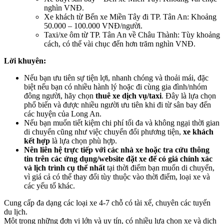
nghìn VNĐ.
Xe khách từ Bến xe Miền Tây đi TP. Tân An: Khoảng
50.000 – 100.000 VNĐ/người.
Taxi/xe ôm từ TP. Tân An về Châu Thành: Tùy khoảng
cách, có thể vài chục đến hơn trăm nghìn VNĐ.
Lời khuyên:
Nếu bạn ưu tiên sự tiện lợi, nhanh chóng và thoải mái, đặc
biệt nếu bạn có nhiều hành lý hoặc đi cùng gia đình/nhóm
đông người, hãy chọn
thuê xe dịch vụ/taxi
. Đây là lựa chọn
phổ biến và được nhiều người ưu tiên khi đi từ sân bay đến
các huyện của Long An.
Nếu bạn muốn tiết kiệm chi phí tối đa và không ngại thời gian
di chuyển cũng như việc chuyển đổi phương tiện,
xe khách
kết hợp
là lựa chọn phù hợp.
Nên liên hệ trực tiếp với các nhà xe hoặc tra cứu thông
tin trên các ứng dụng/website đặt xe để có giá chính xác
và lịch trình cụ thể nhất
tại thời điểm bạn muốn di chuyển,
vì giá cả có thể thay đổi tùy thuộc vào thời điểm, loại xe và
các yếu tố khác.
Cung cấp đa dạng các loại xe 4-7 chỗ có tài xế, chuyên các tuyến
du lịch.
Một trong những đơn vị lớn và uy tín, có nhiều lựa chọn xe và dịch