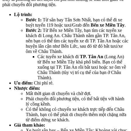
phải chuyển đổi phương tiện.
Lộ trình:
Bước 1:
Từ sân bay Tân Sơn Nhất, bạn có thể đi xe
buýt tuyến 119 hoặc taxi/Grab đến
Bến xe Miền Tây
.
Bước 2:
Từ Bến xe Miền Tây, bạn tìm các tuyến xe
khách đi Long An. Châu Thành nằm gần TP. Tân An,
nên bạn có thể tìm các tuyến xe đi TP. Tân An hoặc các
huyện lân cận như Bến Lức, sau đó từ đó bắt taxi/xe
ôm về Châu Thành.
Các tuyến xe khách đi
TP. Tân An
(Long An)
từ Bến xe Miền Tây khá phổ biến. Bạn có thể
xuống tại TP. Tân An rồi bắt taxi hoặc xe ôm về
Châu Thành (tùy vị trí cụ thể của bạn ở Châu
Thành).
Ưu điểm:
Chi phí rẻ.
Nhược điểm:
Mất thời gian di chuyển và chờ đợi.
Phải chuyển đổi phương tiện, có thể bất tiện với hành
lý cồng kềnh.
Có thể không có chuyến xe khách trực tiếp đến Châu
Thành, bạn có thể phải di chuyển thêm một chặng nữa
từ điểm dừng xe khách.
Giá tham khảo:
Xe buýt sân bay – Bến xe Miền Tây: Khoảng vài chục