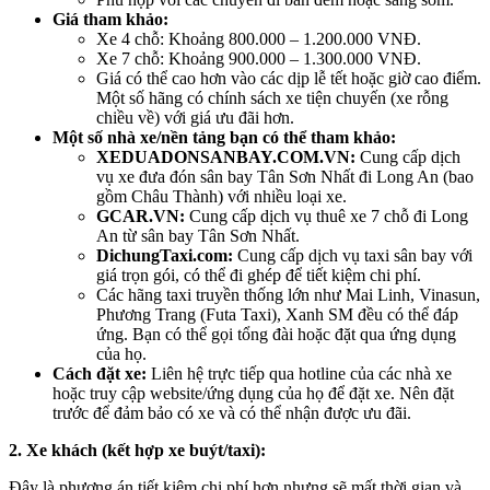
Giá tham khảo:
Xe 4 chỗ: Khoảng 800.000 – 1.200.000 VNĐ.
Xe 7 chỗ: Khoảng 900.000 – 1.300.000 VNĐ.
Giá có thể cao hơn vào các dịp lễ tết hoặc giờ cao điểm.
Một số hãng có chính sách xe tiện chuyến (xe rỗng
chiều về) với giá ưu đãi hơn.
Một số nhà xe/nền tảng bạn có thể tham khảo:
XEDUADONSANBAY.COM.VN:
Cung cấp dịch
vụ xe đưa đón sân bay Tân Sơn Nhất đi Long An (bao
gồm Châu Thành) với nhiều loại xe.
GCAR.VN:
Cung cấp dịch vụ thuê xe 7 chỗ đi Long
An từ sân bay Tân Sơn Nhất.
DichungTaxi.com:
Cung cấp dịch vụ taxi sân bay với
giá trọn gói, có thể đi ghép để tiết kiệm chi phí.
Các hãng taxi truyền thống lớn như Mai Linh, Vinasun,
Phương Trang (Futa Taxi), Xanh SM đều có thể đáp
ứng. Bạn có thể gọi tổng đài hoặc đặt qua ứng dụng
của họ.
Cách đặt xe:
Liên hệ trực tiếp qua hotline của các nhà xe
hoặc truy cập website/ứng dụng của họ để đặt xe. Nên đặt
trước để đảm bảo có xe và có thể nhận được ưu đãi.
2. Xe khách (kết hợp xe buýt/taxi):
Đây là phương án tiết kiệm chi phí hơn nhưng sẽ mất thời gian và