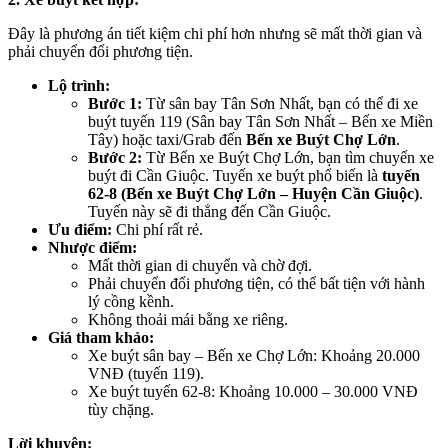
Đây là phương án tiết kiệm chi phí hơn nhưng sẽ mất thời gian và
phải chuyển đổi phương tiện.
Lộ trình:
Bước 1:
Từ sân bay Tân Sơn Nhất, bạn có thể đi xe
buýt tuyến 119 (Sân bay Tân Sơn Nhất – Bến xe Miền
Tây) hoặc taxi/Grab đến
Bến xe Buýt Chợ Lớn
.
Bước 2:
Từ Bến xe Buýt Chợ Lớn, bạn tìm chuyến xe
buýt đi Cần Giuộc. Tuyến xe buýt phổ biến là
tuyến
62-8 (Bến xe Buýt Chợ Lớn – Huyện Cần Giuộc)
.
Tuyến này sẽ đi thẳng đến Cần Giuộc.
Ưu điểm:
Chi phí rất rẻ.
Nhược điểm:
Mất thời gian di chuyển và chờ đợi.
Phải chuyển đổi phương tiện, có thể bất tiện với hành
lý cồng kềnh.
Không thoải mái bằng xe riêng.
Giá tham khảo:
Xe buýt sân bay – Bến xe Chợ Lớn: Khoảng 20.000
VNĐ (tuyến 119).
Xe buýt tuyến 62-8: Khoảng 10.000 – 30.000 VNĐ
tùy chặng.
Lời khuyên: