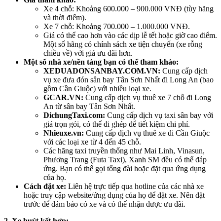
Xe 4 chỗ: Khoảng 600.000 – 900.000 VNĐ (tùy hãng
và thời điểm).
Xe 7 chỗ: Khoảng 700.000 – 1.000.000 VNĐ.
Giá có thể cao hơn vào các dịp lễ tết hoặc giờ cao điểm.
Một số hãng có chính sách xe tiện chuyến (xe rỗng
chiều về) với giá ưu đãi hơn.
Một số nhà xe/nền tảng bạn có thể tham khảo:
XEDUADONSANBAY.COM.VN:
Cung cấp dịch
vụ xe đưa đón sân bay Tân Sơn Nhất đi Long An (bao
gồm Cần Giuộc) với nhiều loại xe.
GCAR.VN:
Cung cấp dịch vụ thuê xe 7 chỗ đi Long
An từ sân bay Tân Sơn Nhất.
DichungTaxi.com:
Cung cấp dịch vụ taxi sân bay với
giá trọn gói, có thể đi ghép để tiết kiệm chi phí.
Nhieuxe.vn:
Cung cấp dịch vụ thuê xe đi Cần Giuộc
với các loại xe từ 4 đến 45 chỗ.
Các hãng taxi truyền thống như Mai Linh, Vinasun,
Phương Trang (Futa Taxi), Xanh SM đều có thể đáp
ứng. Bạn có thể gọi tổng đài hoặc đặt qua ứng dụng
của họ.
Cách đặt xe:
Liên hệ trực tiếp qua hotline của các nhà xe
hoặc truy cập website/ứng dụng của họ để đặt xe. Nên đặt
trước để đảm bảo có xe và có thể nhận được ưu đãi.
2. Xe buýt kết hợp: