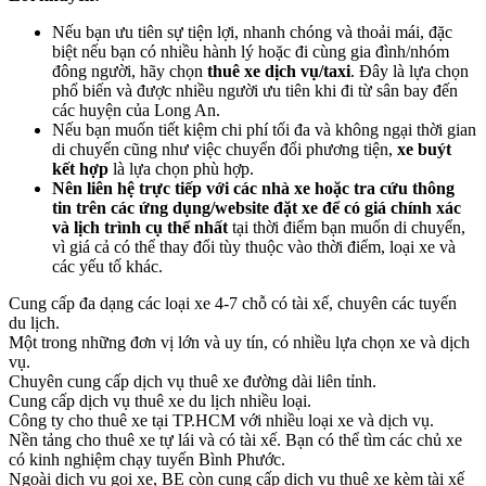
Nếu bạn ưu tiên sự tiện lợi, nhanh chóng và thoải mái, đặc
biệt nếu bạn có nhiều hành lý hoặc đi cùng gia đình/nhóm
đông người, hãy chọn
thuê xe dịch vụ/taxi
. Đây là lựa chọn
phổ biến và được nhiều người ưu tiên khi đi từ sân bay đến
các huyện của Long An.
Nếu bạn muốn tiết kiệm chi phí tối đa và không ngại thời gian
di chuyển cũng như việc chuyển đổi phương tiện,
xe buýt
kết hợp
là lựa chọn phù hợp.
Nên liên hệ trực tiếp với các nhà xe hoặc tra cứu thông
tin trên các ứng dụng/website đặt xe để có giá chính xác
và lịch trình cụ thể nhất
tại thời điểm bạn muốn di chuyển,
vì giá cả có thể thay đổi tùy thuộc vào thời điểm, loại xe và
các yếu tố khác.
Cung cấp đa dạng các loại xe 4-7 chỗ có tài xế, chuyên các tuyến
du lịch.
Một trong những đơn vị lớn và uy tín, có nhiều lựa chọn xe và dịch
vụ.
Chuyên cung cấp dịch vụ thuê xe đường dài liên tỉnh.
Cung cấp dịch vụ thuê xe du lịch nhiều loại.
Công ty cho thuê xe tại TP.HCM với nhiều loại xe và dịch vụ.
Nền tảng cho thuê xe tự lái và có tài xế. Bạn có thể tìm các chủ xe
có kinh nghiệm chạy tuyến Bình Phước.
Ngoài dịch vụ gọi xe, BE còn cung cấp dịch vụ thuê xe kèm tài xế