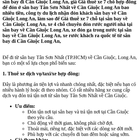
sân bay đi Cần Giuộc Long An, giá Giá thuê xe 7 chỗ hợp đồng
để đón ở sân bay Tân Sơn Nhất về Cần Giuộc Long An bao
nhiêu tiền, công ty du lịch nhận đón khách sân bay về Cần
Giuộc Long An, làm sao để Giá thuê xe 7 chỗ tại sân bay về
Cần Giuộc Long An, xe 4 chỗ chuyên đón rước người nhà tại
sân bay về Cần Giuộc Long An, xe đón ga trong nước tại sân
bay về Cần Giuộc Long An, xe rước khách ra quốc tế từ sân
bay đi Cần Giuộc Long An,
Để đi từ sân bay Tân Sơn Nhất (TP.HCM) về Cần Giuộc, Long An,
bạn có một số lựa chọn phổ biến sau:
1. Thuê xe dịch vụ/taxi/xe hợp đồng:
Đây là phương án tiện lợi và nhanh chóng nhất, đặc biệt nếu bạn có
nhiều hành lý hoặc đi theo nhóm. Có rất nhiều hãng xe cung cấp
dịch vụ đón trả tận nơi từ sân bay Tân Sơn Nhất về Cần Giuộc.
Ưu điểm:
Đón tận nơi tại sân bay và trả tận nơi tại Cần Giuộc
theo yêu cầu.
Chủ động về thời gian, không phải chờ đợi.
Thoải mái, riêng tư, đặc biệt với các dòng xe đời mới.
Phù hợp với các chuyến đi ban đêm hoặc sáng sớm.
Giá tham khảo: