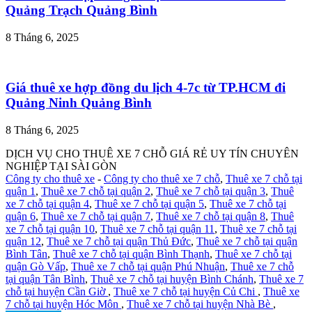
Quảng Trạch Quảng Bình
8 Tháng 6, 2025
Giá thuê xe hợp đồng du lịch 4-7c từ TP.HCM đi
Quảng Ninh Quảng Bình
8 Tháng 6, 2025
DỊCH VỤ CHO THUÊ XE 7 CHỖ GIÁ RẺ UY TÍN CHUYÊN
NGHIỆP TẠI SÀI GÒN
Công ty cho thuê xe
-
Công ty cho thuê xe 7 chỗ
,
Thuê xe 7 chỗ tại
quận 1
,
Thuê xe 7 chỗ tại quận 2
,
Thuê xe 7 chỗ tại quận 3
,
Thuê
xe 7 chỗ tại quận 4
,
Thuê xe 7 chỗ tại quận 5
,
Thuê xe 7 chỗ tại
quận 6
,
Thuê xe 7 chỗ tại quận 7
,
Thuê xe 7 chỗ tại quận 8
,
Thuê
xe 7 chỗ tại quận 10
,
Thuê xe 7 chỗ tại quận 11
,
Thuê xe 7 chỗ tại
quận 12
,
Thuê xe 7 chỗ tại quận Thủ Đức
,
Thuê xe 7 chỗ tại quận
Bình Tân
,
Thuê xe 7 chỗ tại quận Bình Thạnh
,
Thuê xe 7 chỗ tại
quận Gò Vấp
,
Thuê xe 7 chỗ tại quận Phú Nhuận
,
Thuê xe 7 chỗ
tại quận Tân Bình
,
Thuê xe 7 chỗ tại huyện Bình Chánh
,
Thuê xe 7
chỗ tại huyện Cần Giờ
,
Thuê xe 7 chỗ tại huyện Củ Chi
,
Thuê xe
7 chỗ tại huyện Hóc Môn
,
Thuê xe 7 chỗ tại huyện Nhà Bè
,