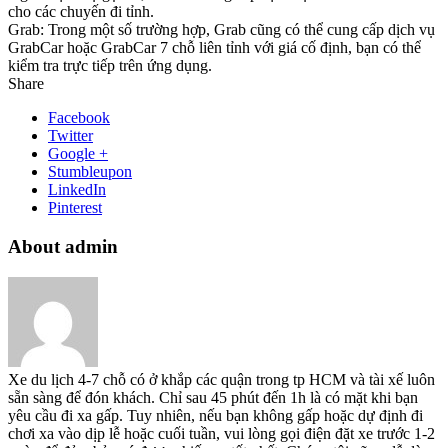
cho các chuyến đi tỉnh.
Grab: Trong một số trường hợp, Grab cũng có thể cung cấp dịch vụ
GrabCar hoặc GrabCar 7 chỗ liên tỉnh với giá cố định, bạn có thể
kiểm tra trực tiếp trên ứng dụng.
Share
Facebook
Twitter
Google +
Stumbleupon
LinkedIn
Pinterest
About admin
Xe du lịch 4-7 chỗ có ở khắp các quận trong tp HCM và tài xế luôn
sẵn sàng để đón khách. Chỉ sau 45 phút đến 1h là có mặt khi bạn
yêu cầu đi xa gấp. Tuy nhiên, nếu bạn không gấp hoặc dự định đi
chơi xa vào dịp lễ hoặc cuối tuần, vui lòng gọi điện đặt xe trước 1-2