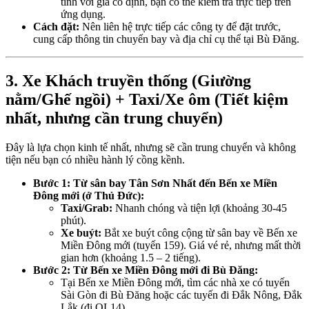
tỉnh với giá cố định, bạn có thể kiểm tra trực tiếp trên
ứng dụng.
Cách đặt:
Nên liên hệ trực tiếp các công ty để đặt trước,
cung cấp thông tin chuyến bay và địa chỉ cụ thể tại Bù Đăng.
3. Xe Khách truyền thống (Giường
nằm/Ghế ngồi) + Taxi/Xe ôm (Tiết kiệm
nhất, nhưng cần trung chuyển)
Đây là lựa chọn kinh tế nhất, nhưng sẽ cần trung chuyển và không
tiện nếu bạn có nhiều hành lý cồng kềnh.
Bước 1: Từ sân bay Tân Sơn Nhất đến Bến xe Miền
Đông mới (ở Thủ Đức):
Taxi/Grab:
Nhanh chóng và tiện lợi (khoảng 30-45
phút).
Xe buýt:
Bắt xe buýt công cộng từ sân bay về Bến xe
Miền Đông mới (tuyến 159). Giá vé rẻ, nhưng mất thời
gian hơn (khoảng 1.5 – 2 tiếng).
Bước 2: Từ Bến xe Miền Đông mới đi Bù Đăng:
Tại Bến xe Miền Đông mới, tìm các nhà xe có tuyến
Sài Gòn đi Bù Đăng hoặc các tuyến đi Đắk Nông, Đắk
Lắk (đi QL14).