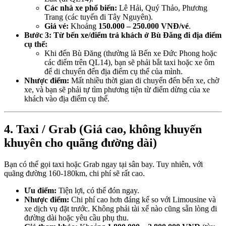
Các nhà xe phổ biến:
Lê Hải, Quý Thảo, Phương
Trang (các tuyến đi Tây Nguyên).
Giá vé:
Khoảng
150.000 – 250.000 VNĐ/vé
.
Bước 3: Từ bến xe/điểm trả khách ở Bù Đăng đi địa điểm
cụ thể:
Khi đến Bù Đăng (thường là Bến xe Đức Phong hoặc
các điểm trên QL14), bạn sẽ phải bắt taxi hoặc xe ôm
để di chuyển đến địa điểm cụ thể của mình.
Nhược điểm:
Mất nhiều thời gian di chuyển đến bến xe, chờ
xe, và bạn sẽ phải tự tìm phương tiện từ điểm dừng của xe
khách vào địa điểm cụ thể.
4. Taxi / Grab (Giá cao, không khuyến
khuyên cho quãng đường dài)
Bạn có thể gọi taxi hoặc Grab ngay tại sân bay. Tuy nhiên, với
quãng đường 160-180km, chi phí sẽ rất cao.
Ưu điểm:
Tiện lợi, có thể đón ngay.
Nhược điểm:
Chi phí cao hơn đáng kể so với Limousine và
xe dịch vụ đặt trước. Không phải tài xế nào cũng sẵn lòng đi
đường dài hoặc yêu cầu phụ thu.