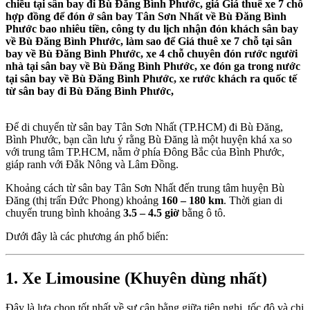
chiều tại sân bay đi Bù Đăng Bình Phước, giá Giá thuê xe 7 chỗ
hợp đồng để đón ở sân bay Tân Sơn Nhất về Bù Đăng Bình
Phước bao nhiêu tiền, công ty du lịch nhận đón khách sân bay
về Bù Đăng Bình Phước, làm sao để Giá thuê xe 7 chỗ tại sân
bay về Bù Đăng Bình Phước, xe 4 chỗ chuyên đón rước người
nhà tại sân bay về Bù Đăng Bình Phước, xe đón ga trong nước
tại sân bay về Bù Đăng Bình Phước, xe rước khách ra quốc tế
từ sân bay đi Bù Đăng Bình Phước,
Để di chuyển từ sân bay Tân Sơn Nhất (TP.HCM) đi Bù Đăng,
Bình Phước, bạn cần lưu ý rằng Bù Đăng là một huyện khá xa so
với trung tâm TP.HCM, nằm ở phía Đông Bắc của Bình Phước,
giáp ranh với Đắk Nông và Lâm Đồng.
Khoảng cách từ sân bay Tân Sơn Nhất đến trung tâm huyện Bù
Đăng (thị trấn Đức Phong) khoảng
160 – 180 km
. Thời gian di
chuyển trung bình khoảng
3.5 – 4.5 giờ
bằng ô tô.
Dưới đây là các phương án phổ biến:
1. Xe Limousine (Khuyên dùng nhất)
Đây là lựa chọn tốt nhất về sự cân bằng giữa tiện nghi, tốc độ và chi