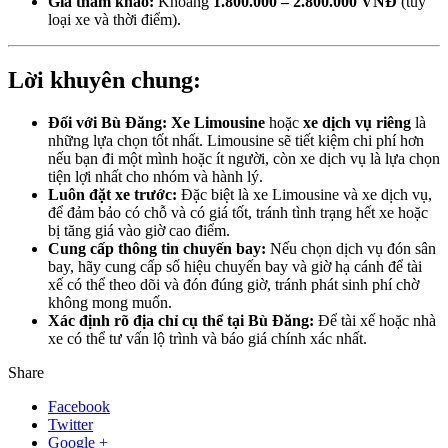
Giá tham khảo:
Khoảng
1.800.000 – 2.800.000 VNĐ
(tùy
loại xe và thời điểm).
Lời khuyên chung:
Đối với Bù Đăng:
Xe Limousine
hoặc
xe dịch vụ riêng
là
những lựa chọn tốt nhất. Limousine sẽ tiết kiệm chi phí hơn
nếu bạn đi một mình hoặc ít người, còn xe dịch vụ là lựa chọn
tiện lợi nhất cho nhóm và hành lý.
Luôn đặt xe trước:
Đặc biệt là xe Limousine và xe dịch vụ,
để đảm bảo có chỗ và có giá tốt, tránh tình trạng hết xe hoặc
bị tăng giá vào giờ cao điểm.
Cung cấp thông tin chuyến bay:
Nếu chọn dịch vụ đón sân
bay, hãy cung cấp số hiệu chuyến bay và giờ hạ cánh để tài
xế có thể theo dõi và đón đúng giờ, tránh phát sinh phí chờ
không mong muốn.
Xác định rõ địa chỉ cụ thể tại Bù Đăng:
Để tài xế hoặc nhà
xe có thể tư vấn lộ trình và báo giá chính xác nhất.
Share
Facebook
Twitter
Google +