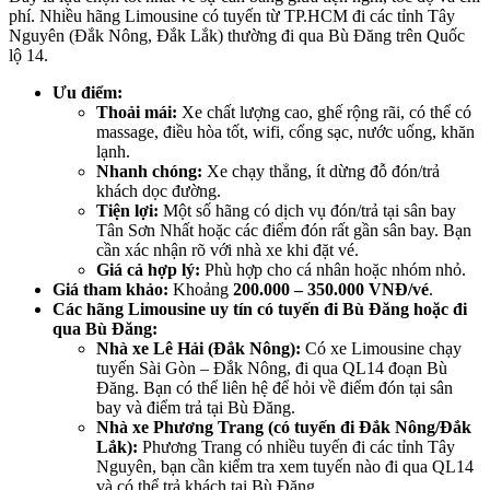
phí. Nhiều hãng Limousine có tuyến từ TP.HCM đi các tỉnh Tây
Nguyên (Đắk Nông, Đắk Lắk) thường đi qua Bù Đăng trên Quốc
lộ 14.
Ưu điểm:
Thoải mái:
Xe chất lượng cao, ghế rộng rãi, có thể có
massage, điều hòa tốt, wifi, cổng sạc, nước uống, khăn
lạnh.
Nhanh chóng:
Xe chạy thẳng, ít dừng đỗ đón/trả
khách dọc đường.
Tiện lợi:
Một số hãng có dịch vụ đón/trả tại sân bay
Tân Sơn Nhất hoặc các điểm đón rất gần sân bay. Bạn
cần xác nhận rõ với nhà xe khi đặt vé.
Giá cả hợp lý:
Phù hợp cho cá nhân hoặc nhóm nhỏ.
Giá tham khảo:
Khoảng
200.000 – 350.000 VNĐ/vé
.
Các hãng Limousine uy tín có tuyến đi Bù Đăng hoặc đi
qua Bù Đăng:
Nhà xe Lê Hải (Đắk Nông):
Có xe Limousine chạy
tuyến Sài Gòn – Đắk Nông, đi qua QL14 đoạn Bù
Đăng. Bạn có thể liên hệ để hỏi về điểm đón tại sân
bay và điểm trả tại Bù Đăng.
Nhà xe Phương Trang (có tuyến đi Đắk Nông/Đắk
Lắk):
Phương Trang có nhiều tuyến đi các tỉnh Tây
Nguyên, bạn cần kiểm tra xem tuyến nào đi qua QL14
và có thể trả khách tại Bù Đăng.