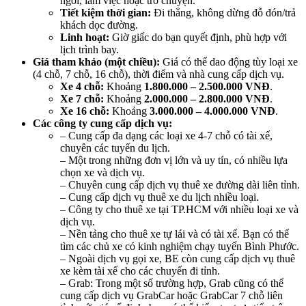
ngơi, làm việc hoặc trò chuyện.
Tiết kiệm thời gian:
Đi thẳng, không dừng đỗ đón/trả
khách dọc đường.
Linh hoạt:
Giờ giấc do bạn quyết định, phù hợp với
lịch trình bay.
Giá tham khảo (một chiều):
Giá có thể dao động tùy loại xe
(4 chỗ, 7 chỗ, 16 chỗ), thời điểm và nhà cung cấp dịch vụ.
Xe 4 chỗ:
Khoảng
1.800.000 – 2.500.000 VNĐ
.
Xe 7 chỗ:
Khoảng
2.000.000 – 2.800.000 VNĐ
.
Xe 16 chỗ:
Khoảng
3.000.000 – 4.000.000 VNĐ
.
Các công ty cung cấp dịch vụ:
– Cung cấp đa dạng các loại xe 4-7 chỗ có tài xế,
chuyên các tuyến du lịch.
– Một trong những đơn vị lớn và uy tín, có nhiều lựa
chọn xe và dịch vụ.
– Chuyên cung cấp dịch vụ thuê xe đường dài liên tỉnh.
– Cung cấp dịch vụ thuê xe du lịch nhiều loại.
– Công ty cho thuê xe tại TP.HCM với nhiều loại xe và
dịch vụ.
– Nền tảng cho thuê xe tự lái và có tài xế. Bạn có thể
tìm các chủ xe có kinh nghiệm chạy tuyến Bình Phước.
– Ngoài dịch vụ gọi xe, BE còn cung cấp dịch vụ thuê
xe kèm tài xế cho các chuyến đi tỉnh.
– Grab: Trong một số trường hợp, Grab cũng có thể
cung cấp dịch vụ GrabCar hoặc GrabCar 7 chỗ liên