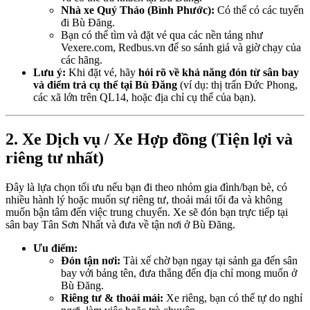
Nhà xe Quý Thảo (Bình Phước):
Có thể có các tuyến
đi Bù Đăng.
Bạn có thể tìm và đặt vé qua các nền tảng như
Vexere.com, Redbus.vn để so sánh giá và giờ chạy của
các hãng.
Lưu ý:
Khi đặt vé, hãy
hỏi rõ về khả năng đón từ sân bay
và điểm trả cụ thể tại Bù Đăng
(ví dụ: thị trấn Đức Phong,
các xã lớn trên QL14, hoặc địa chỉ cụ thể của bạn).
2. Xe Dịch vụ / Xe Hợp đồng (Tiện lợi và
riêng tư nhất)
Đây là lựa chọn tối ưu nếu bạn đi theo nhóm gia đình/bạn bè, có
nhiều hành lý hoặc muốn sự riêng tư, thoải mái tối đa và không
muốn bận tâm đến việc trung chuyển. Xe sẽ đón bạn trực tiếp tại
sân bay Tân Sơn Nhất và đưa về tận nơi ở Bù Đăng.
Ưu điểm:
Đón tận nơi:
Tài xế chờ bạn ngay tại sảnh ga đến sân
bay với bảng tên, đưa thẳng đến địa chỉ mong muốn ở
Bù Đăng.
Riêng tư & thoải mái:
Xe riêng, bạn có thể tự do nghỉ