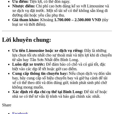
Ưu điểm:
Tiện lợi, có thể đón ngay.
Nhược điểm:
Chi phí cao hơn đáng kể so với Limousine và
xe dịch vụ đặt trước. Một số tài xế có thể không sẵn lòng đi
đường dài hoặc yêu cầu phụ thu.
Giá tham khảo:
Khoảng
1.700.000 – 2.500.000 VNĐ
(tùy
loại xe và thời điểm).
Lời khuyên chung:
Ưu tiên Limousine hoặc xe dịch vụ riêng:
Đây là những
lựa chọn tối ưu nhất cho sự thoải mái và tiện lợi khi di chuyển
từ sân bay Tân Sơn Nhất đến Bình Long.
Luôn đặt xe trước:
Để đảm bảo có chỗ và có giá tốt, đặc
biệt vào các dịp lễ tết hoặc giờ cao điểm.
Cung cấp thông tin chuyến bay:
Nếu chọn dịch vụ đón sân
bay, hãy cung cấp số hiệu chuyến bay và giờ hạ cánh để tài
xế có thể theo dõi và đón đúng giờ, tránh phát sinh phí chờ
không mong muốn.
Xác định rõ địa chỉ cụ thể tại Bình Long:
Để tài xế hoặc
nhà xe có thể tư vấn lộ trình và báo giá chính xác nhất.
Share
Facebook