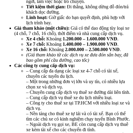
ngơi, làm việc hoặc trò chuyện.
Tiết kiệm thời gian:
Đi thẳng, không dừng đỗ đón/trả
khách dọc đường.
Linh hoạt:
Giờ giấc do bạn quyết định, phù hợp với
lịch trình bay.
Giá tham khảo (một chiều):
Giá có thể dao động tùy loại xe
(4 chỗ, 7 chỗ, 16 chỗ), thời điểm và nhà cung cấp dịch vụ.
Xe 4 chỗ:
Khoảng
1.200.000 – 1.600.000 VNĐ
.
Xe 7 chỗ:
Khoảng
1.400.000 – 1.900.000 VNĐ
.
Xe 16 chỗ:
Khoảng
2.000.000 – 2.500.000 VNĐ
.
(Giá tham khảo từ các dịch vụ xe đưa đón sân bay, đã
bao gồm phí cầu đường, cao tốc)
Các công ty cung cấp dịch vụ:
– Cung cấp đa dạng các loại xe 4-7 chỗ có tài xế,
chuyên các tuyến du lịch.
– Một trong những đơn vị lớn và uy tín, có nhiều lựa
chọn xe và dịch vụ.
– Chuyên cung cấp dịch vụ thuê xe đường dài liên tỉnh.
– Cung cấp dịch vụ thuê xe du lịch nhiều loại.
– Công ty cho thuê xe tại TP.HCM với nhiều loại xe và
dịch vụ.
– Nền tảng cho thuê xe tự lái và có tài xế. Bạn có thể
tìm các chủ xe có kinh nghiệm chạy tuyến Bình Phước.
– Ngoài dịch vụ gọi xe, BE còn cung cấp dịch vụ thuê
xe kèm tài xế cho các chuyến đi tỉnh.