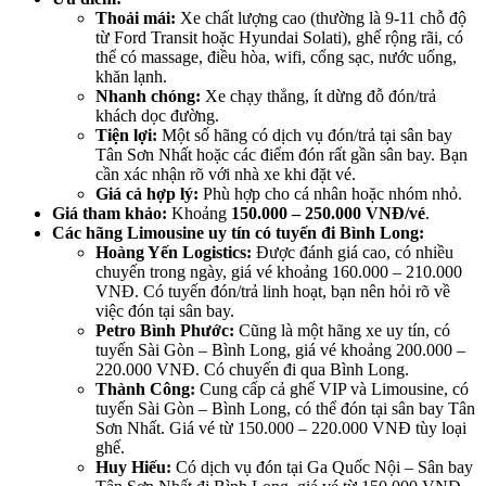
Thoải mái:
Xe chất lượng cao (thường là 9-11 chỗ độ
từ Ford Transit hoặc Hyundai Solati), ghế rộng rãi, có
thể có massage, điều hòa, wifi, cổng sạc, nước uống,
khăn lạnh.
Nhanh chóng:
Xe chạy thẳng, ít dừng đỗ đón/trả
khách dọc đường.
Tiện lợi:
Một số hãng có dịch vụ đón/trả tại sân bay
Tân Sơn Nhất hoặc các điểm đón rất gần sân bay. Bạn
cần xác nhận rõ với nhà xe khi đặt vé.
Giá cả hợp lý:
Phù hợp cho cá nhân hoặc nhóm nhỏ.
Giá tham khảo:
Khoảng
150.000 – 250.000 VNĐ/vé
.
Các hãng Limousine uy tín có tuyến đi Bình Long:
Hoàng Yến Logistics:
Được đánh giá cao, có nhiều
chuyến trong ngày, giá vé khoảng 160.000 – 210.000
VNĐ. Có tuyến đón/trả linh hoạt, bạn nên hỏi rõ về
việc đón tại sân bay.
Petro Bình Phước:
Cũng là một hãng xe uy tín, có
tuyến Sài Gòn – Bình Long, giá vé khoảng 200.000 –
220.000 VNĐ. Có chuyến đi qua Bình Long.
Thành Công:
Cung cấp cả ghế VIP và Limousine, có
tuyến Sài Gòn – Bình Long, có thể đón tại sân bay Tân
Sơn Nhất. Giá vé từ 150.000 – 220.000 VNĐ tùy loại
ghế.
Huy Hiếu:
Có dịch vụ đón tại Ga Quốc Nội – Sân bay