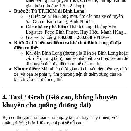
Miền Đông mới (tuyến 159). Giá vé rẻ, nhưng mất thời
gian hơn (khoảng 1.5 – 2 tiếng).
Bước 2: Từ TP.HCM đi Bình Long:
Tại Bến xe Miền Đông mới, tìm các nhà xe có tuyến
Sài Gòn đi Bình Long, Bình Phước.
Các nhà xe phổ biến:
Thành Công, Hoàng Yến
Logistics, Petro Bình Phước, Huy Hiếu, Mạnh Hùng…
Giá vé:
Khoảng
100.000 – 200.000 VNĐ/vé
.
Bước 3: Từ bến xe/điểm trả khách ở Bình Long đi địa
điểm cụ thể:
Khi đến Bình Long (thường là Bến xe Bình Long hoặc
các điểm trung tâm), bạn sẽ phải bắt taxi hoặc xe ôm để
di chuyển đến địa điểm cụ thể của mình.
Nhược điểm:
Mất nhiều thời gian di chuyển đến bến xe, chờ
xe, và bạn sẽ phải tự tìm phương tiện từ điểm dừng của xe
khách vào địa điểm cụ thể.
4. Taxi / Grab (Giá cao, không khuyến
khuyên cho quãng đường dài)
Bạn có thể gọi taxi hoặc Grab ngay tại sân bay. Tuy nhiên, với
quãng đường hơn 100km, chi phí sẽ rất cao.