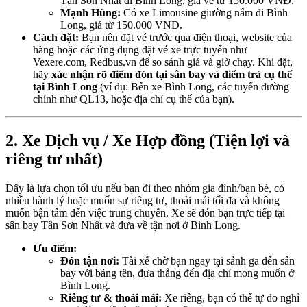
Tân Sơn Nhất đi Bình Long, giá vé từ 150.000 VNĐ.
Mạnh Hùng:
Có xe Limousine giường nằm đi Bình
Long, giá từ 150.000 VNĐ.
Cách đặt:
Bạn nên đặt vé trước qua điện thoại, website của
hãng hoặc các ứng dụng đặt vé xe trực tuyến như
Vexere.com, Redbus.vn để so sánh giá và giờ chạy. Khi đặt,
hãy
xác nhận rõ điểm đón tại sân bay và điểm trả cụ thể
tại Bình Long
(ví dụ: Bến xe Bình Long, các tuyến đường
chính như QL13, hoặc địa chỉ cụ thể của bạn).
2. Xe Dịch vụ / Xe Hợp đồng (Tiện lợi và
riêng tư nhất)
Đây là lựa chọn tối ưu nếu bạn đi theo nhóm gia đình/bạn bè, có
nhiều hành lý hoặc muốn sự riêng tư, thoải mái tối đa và không
muốn bận tâm đến việc trung chuyển. Xe sẽ đón bạn trực tiếp tại
sân bay Tân Sơn Nhất và đưa về tận nơi ở Bình Long.
Ưu điểm:
Đón tận nơi:
Tài xế chờ bạn ngay tại sảnh ga đến sân
bay với bảng tên, đưa thẳng đến địa chỉ mong muốn ở
Bình Long.
Riêng tư & thoải mái:
Xe riêng, bạn có thể tự do nghỉ