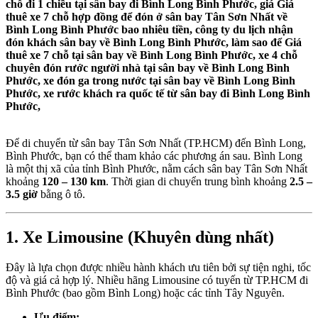
chỗ đi 1 chiều tại sân bay đi Bình Long Bình Phước, giá Giá
thuê xe 7 chỗ hợp đồng để đón ở sân bay Tân Sơn Nhất về
Bình Long Bình Phước bao nhiêu tiền, công ty du lịch nhận
đón khách sân bay về Bình Long Bình Phước, làm sao để Giá
thuê xe 7 chỗ tại sân bay về Bình Long Bình Phước, xe 4 chỗ
chuyên đón rước người nhà tại sân bay về Bình Long Bình
Phước, xe đón ga trong nước tại sân bay về Bình Long Bình
Phước, xe rước khách ra quốc tế từ sân bay đi Bình Long Bình
Phước,
Để di chuyển từ sân bay Tân Sơn Nhất (TP.HCM) đến Bình Long,
Bình Phước,
bạn có thể tham khảo các phương án sau.
Bình Long
là một thị xã của tỉnh Bình Phước, nằm cách sân bay Tân Sơn Nhất
khoảng
120 – 130 km
. Thời gian di chuyển trung bình khoảng
2.5 –
3.5 giờ
bằng ô tô.
1. Xe Limousine (Khuyên dùng nhất)
Đây là lựa chọn được nhiều hành khách ưu tiên bởi sự tiện nghi, tốc
độ và giá cả hợp lý. Nhiều hãng Limousine có tuyến từ TP.HCM đi
Bình Phước (bao gồm Bình Long) hoặc các tỉnh Tây Nguyên.
Ưu điểm: