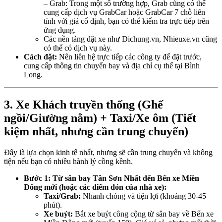
– Grab: Trong một số trường hợp, Grab cũng có thể
cung cấp dịch vụ GrabCar hoặc GrabCar 7 chỗ liên
tỉnh với giá cố định, bạn có thể kiểm tra trực tiếp trên
ứng dụng.
Các nền tảng đặt xe như Dichung.vn, Nhieuxe.vn cũng
có thể có dịch vụ này.
Cách đặt:
Nên liên hệ trực tiếp các công ty để đặt trước,
cung cấp thông tin chuyến bay và địa chỉ cụ thể tại Bình
Long.
3. Xe Khách truyền thống (Ghế
ngồi/Giường nằm) + Taxi/Xe ôm (Tiết
kiệm nhất, nhưng cần trung chuyển)
Đây là lựa chọn kinh tế nhất, nhưng sẽ cần trung chuyển và không
tiện nếu bạn có nhiều hành lý cồng kềnh.
Bước 1: Từ sân bay Tân Sơn Nhất đến Bến xe Miền
Đông mới (hoặc các điểm đón của nhà xe):
Taxi/Grab:
Nhanh chóng và tiện lợi (khoảng 30-45
phút).
Xe buýt:
Bắt xe buýt công cộng từ sân bay về Bến xe