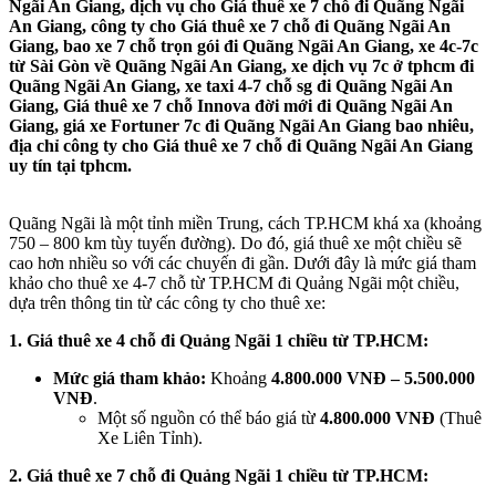
Ngãi An Giang, dịch vụ cho Giá thuê xe 7 chỗ đi Quãng Ngãi
An Giang, công ty cho Giá thuê xe 7 chỗ đi Quãng Ngãi An
Giang, bao xe 7 chỗ trọn gói đi Quãng Ngãi An Giang, xe 4c-7c
từ Sài Gòn về Quãng Ngãi An Giang, xe dịch vụ 7c ở tphcm đi
Quãng Ngãi An Giang, xe taxi 4-7 chỗ sg đi Quãng Ngãi An
Giang, Giá thuê xe 7 chỗ Innova đời mới đi Quãng Ngãi An
Giang, giá xe Fortuner 7c đi Quãng Ngãi An Giang bao nhiêu,
địa chỉ công ty cho Giá thuê xe 7 chỗ đi Quãng Ngãi An Giang
uy tín tại tphcm.
Quãng Ngãi là một tỉnh miền Trung, cách TP.HCM khá xa (khoảng
750 – 800 km tùy tuyến đường). Do đó, giá thuê xe một chiều sẽ
cao hơn nhiều so với các chuyến đi gần. Dưới đây là mức giá tham
khảo cho thuê xe 4-7 chỗ từ TP.HCM đi Quảng Ngãi một chiều,
dựa trên thông tin từ các công ty cho thuê xe:
1. Giá thuê xe 4 chỗ đi Quảng Ngãi 1 chiều từ TP.HCM:
Mức giá tham khảo:
Khoảng
4.800.000 VNĐ – 5.500.000
VNĐ
.
Một số nguồn có thể báo giá từ
4.800.000 VNĐ
(Thuê
Xe Liên Tỉnh).
2. Giá thuê xe 7 chỗ đi Quảng Ngãi 1 chiều từ TP.HCM: