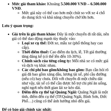
Mức giá tham khảo:
Khoảng
5.500.000 VNĐ – 6.500.000
VNĐ
.
Mức giá này có thể cao hơn một chút so với xe 4 chỗ
do dung tích và khả năng chuyên chở lớn hơn.
Lưu ý quan trọng:
Giá trên là giá tham khảo:
Đây là một chuyến đi rất dài, nên
giá có thể dao động mạnh tùy thuộc vào:
Loại xe cụ thể:
Đời xe, mẫu xe (phổ thông hay cao
cấp).
Thời điểm thuê:
Cao điểm du lịch, lễ, Tết giá thường
tăng đáng kể (có thể lên đến 10-30%).
Chính sách của từng công ty:
Mỗi nhà xe có mức giá
và dịch vụ khác nhau.
Các chi phí bao gồm/không bao gồm:
Bạn cần hỏi rõ
giá đã bao gồm xăng dầu, lương tài xế, phí cầu đường
(nếu có) hay chưa. Đối với chuyến đi một chiều dài
như vậy, tài xế có thể cần được hỗ trợ chi phí ăn uống,
nghỉ ngơi nếu thời gian lái xe kéo dài.
Điểm đến cụ thể tại Quảng Ngãi:
Quãng Ngãi là một
tỉnh, điểm đến cụ thể (TP.Quảng Ngãi, Bình Sơn, Đức
Phổ…) cũng có thể ảnh hưởng nhỏ đến giá.
Để có báo giá chính xác nhất: