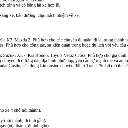
h trình và có bằng lái xe hợp lệ.
 xăng xe, bảo dưỡng, chịu trách nhiệm về xe.
ia K3, Mazda 2. Phù hợp cho các chuyến đi ngắn, đi lại trong thành p
 Phù hợp cho công tác, sự kiện quan trọng hoặc du lịch với yêu cầu c
, Suzuki XL7, Kia Rondo, Toyota Veloz Cross. Phù hợp cho gia đình, n
 chuyến đi đường dài, địa hình phức tạp, yêu cầu sự mạnh mẽ và an to
ai Custin, các dòng Limousine chuyển đổi từ Transit/Solati (có thể c
 xe 4 chỗ nội thành).
nội thành, đi tỉnh gần).
 (nội thành, đi tỉnh gần).