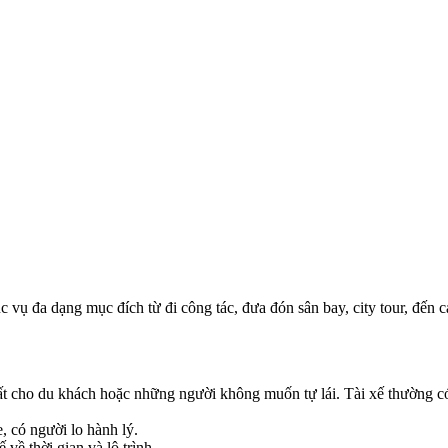
c vụ đa dạng mục đích từ đi công tác, đưa đón sân bay, city tour, đến c
hất cho du khách hoặc những người không muốn tự lái. Tài xế thường c
, có người lo hành lý.
 về thời gian và lộ trình.