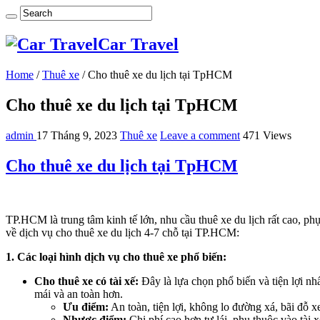
Car Travel
Home
/
Thuê xe
/
Cho thuê xe du lịch tại TpHCM
Cho thuê xe du lịch tại TpHCM
admin
17 Tháng 9, 2023
Thuê xe
Leave a comment
471 Views
Cho thuê xe du lịch tại TpHCM
TP.HCM là trung tâm kinh tế lớn, nhu cầu thuê xe du lịch rất cao, phụ
về dịch vụ cho thuê xe du lịch 4-7 chỗ tại TP.HCM:
1. Các loại hình dịch vụ cho thuê xe phổ biến:
Cho thuê xe có tài xế:
Đây là lựa chọn phổ biến và tiện lợi n
mái và an toàn hơn.
Ưu điểm:
An toàn, tiện lợi, không lo đường xá, bãi đỗ xe
Nhược điểm:
Chi phí cao hơn tự lái, phụ thuộc vào tài xế