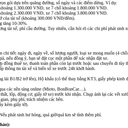
rọn gói dựa trên quãng đường, số ngày và các điểm dừng. Ví dụ:
khoảng 1.300.000 VNĐ, xe 7 chỗ khoảng 1.800.000 VNĐ.
khoảng 2.300.000 VNĐ, xe 7 chỗ khoảng 3.800.000 VNĐ.
 ở của tài xế (khoảng 300.000 VNĐ/đêm).
ng tăng 10-30%.
 tài xế, phí cầu đường. Tuy nhiên, cần hỏi rõ các chi phí phát sinh như
 chi tiết: ngày đi, ngày về, số lượng người, loại xe mong muốn (4 chỗ/
á, nếu đồng ý, bạn sẽ đặt cọc một phần để xác nhận đặt xe.
 đồng thuê xe, thanh toán phần còn lại trước hoặc sau chuyến đi tùy t
p thông tin tài xế và biển số xe trước 24h khởi hành.
i B1/B2 trở lên), Hộ khẩu (có thể thay bằng KT3, giấy phép kinh doa
 qua các nền tảng online (Mioto, BonBonCar…).
 thất, lốp, động cơ, giấy tờ xe) trước khi nhận. Chụp ảnh lại các vết xư
gian, phụ phí, trách nhiệm các bên.
áy kèm giấy tờ).
 Nếu phát sinh hư hỏng, quá giờ/quá km sẽ tính thêm phí.
khảo):