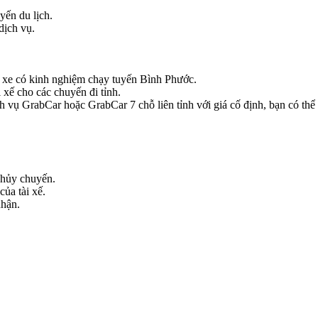
yến du lịch.
dịch vụ.
hủ xe có kinh nghiệm chạy tuyến Bình Phước.
 xế cho các chuyến đi tỉnh.
 vụ GrabCar hoặc GrabCar 7 chỗ liên tỉnh với giá cố định, bạn có thể k
 hủy chuyến.
của tài xế.
nhận.