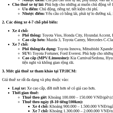
Cho thuê xe tự lái:
Phù hợp cho những ai muốn chủ động về lịc
Ưu điểm:
Chủ động, riêng tư, tiết kiệm chi phí.
Nhược điểm:
Yêu cầu có bằng lái, phải tự lo đường xá,
2. Các dòng xe 4-7 chỗ phổ biến:
Xe 4 chỗ:
Phổ thông:
Toyota Vios, Honda City, Hyundai Accent, K
Cao cấp hơn:
Mazda 3, Toyota Camry, Mercedes C-Class.
Xe 7 chỗ:
Phổ thông/đa dụng:
Toyota Innova, Mitsubishi Xpander
SUV:
Toyota Fortuner, Ford Everest. Phù hợp cho những
Cao cấp (MPV/Limousine):
Kia Carnival/Sedona, Hyund
tiện nghi và không gian rộng rãi.
3. Mức giá thuê xe tham khảo tại TP.HCM:
Giá thuê xe rất đa dạng và phụ thuộc vào:
Loại xe:
Xe cao cấp, đời mới hơn sẽ có giá cao hơn.
Thời gian thuê:
Thuê theo giờ:
Khoảng 100.000 – 150.000 VNĐ/giờ (cho
Thuê theo ngày (8-10 tiếng/100km):
Xe 4 chỗ:
Khoảng 900.000 – 1.500.000 VNĐ/ngày (
Xe 7 chỗ:
Khoảng 1.300.000 – 2.000.000 VNĐ/ngày