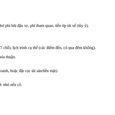
 phí bãi đậu xe, phí tham quan, tiền tip tài xế (tùy ý).
7 chỗ), lịch trình cụ thể (các điểm đến, có qua đêm không).
hỏa thuận.
nh, hoặc đặt cọc tài sản/tiền mặt).
ớc nhỏ nếu có.