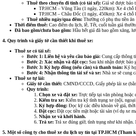
Thuê theo chuyến đi tỉnh (có tài xế):
Giá sẽ được báo t
TP.HCM – Vũng Tàu (1 ngày, 220km): Xe 4 chỗ 
TP.HCM – Châu Đốc (1 ngày, 450km): Xe 4 chỗ 
Thuê nhiều ngày/qua đêm:
Thường có phụ thu tiền ăn
Thời điểm thuê:
Cao điểm du lịch, lễ, Tết, cuối tuần giá thườ
Đã bao gồm/chưa bao gồm:
Hầu hết giá đã bao gồm xăng, lương
4. Quy trình và giấy tờ cần thiết khi thuê xe:
Thuê xe có tài xế:
Bước 1: Liên hệ và yêu cầu báo giá:
Cung cấp thông tin
Bước 2: Xác nhận và đặt cọc:
Sau khi nhận được báo gi
Bước 3: Ký hợp đồng (nếu cần) và thanh toán:
Ký hợp
Bước 4: Nhận thông tin tài xế và xe:
Nhà xe sẽ cung cấ
Thuê xe tự lái:
Giấy tờ cần thiết:
CMND/CCCD, Giấy phép lái xe (bằng lá
Quy trình:
Chọn xe và đặt xe:
Trực tiếp tại văn phòng hoặc
Kiểm tra xe:
Kiểm tra kỹ tình trạng xe (nội, ngoại
Ký hợp đồng:
Đọc kỹ các điều khoản về giá, thời 
Đặt cọc:
Đặt cọc tiền mặt hoặc tài sản (ví dụ xe m
Nhận xe và khởi hành.
Trả xe:
Trả xe đúng giờ, tình trạng như khi nhận.
5. Một số công ty cho thuê xe du lịch uy tín tại TP.HCM (Tham 