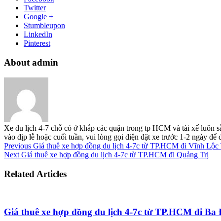
Twitter
Google +
Stumbleupon
LinkedIn
Pinterest
About admin
Xe du lịch 4-7 chỗ có ở khắp các quận trong tp HCM và tài xế luôn s
vào dịp lễ hoặc cuối tuần, vui lòng gọi điện đặt xe trước 1-2 ngày đ
Previous
Giá thuê xe hợp đồng du lịch 4-7c từ TP.HCM đi Vĩnh Lộ
Next
Giá thuê xe hợp đồng du lịch 4-7c từ TP.HCM đi Quảng Trị
Related Articles
Giá thuê xe hợp đồng du lịch 4-7c từ TP.HCM đi B