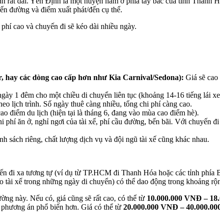
 rất dài. Yên Định là một huyện nằm ở phía tây bắc của tỉnh Thanh
ến đường và điểm xuất phát/đến cụ thể.
 phí cao và chuyến đi sẽ kéo dài nhiều ngày.
 hay các dòng cao cấp hơn như Kia Carnival/Sedona):
Giá sẽ cao 
ngày 1 đêm cho một chiều di chuyển liên tục (khoảng 14-16 tiếng lái x
heo lịch trình. Số ngày thuê càng nhiều, tổng chi phí càng cao.
cao điểm du lịch (hiện tại là tháng 6, đang vào mùa cao điểm hè).
hí ăn ở, nghỉ ngơi của tài xế, phí cầu đường, bến bãi. Với chuyến đi 
h sách riêng, chất lượng dịch vụ và đội ngũ tài xế cũng khác nhau.
uyến đi xa tương tự (ví dụ từ TP.HCM đi Thanh Hóa hoặc các tỉnh phí
ho tài xế trong những ngày di chuyển) có thể dao động trong khoảng rộ
ng này. Nếu có, giá cũng sẽ rất cao, có thể từ
10.000.000 VNĐ – 18
phương án phổ biến hơn. Giá có thể từ
20.000.000 VNĐ – 40.000.0