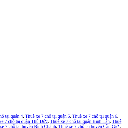
hỗ tại quận 4
,
Thuê xe 7 chỗ tại quận 5
,
Thuê xe 7 chỗ tại quận 6
,
xe 7 chỗ tại quận Thủ Đức
,
Thuê xe 7 chỗ tại quận Bình Tân
,
Thuê
xe 7 chỗ tại huyện Bình Chánh
,
Thuê xe 7 chỗ tại huyện Cần Giờ
,