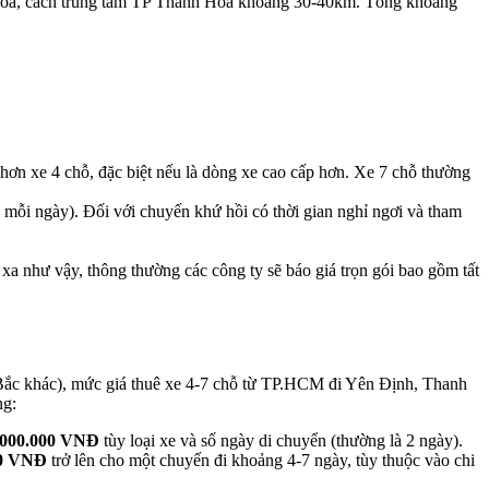
 Hóa, cách trung tâm TP Thanh Hóa khoảng 30-40km. Tổng khoảng
hơn xe 4 chỗ, đặc biệt nếu là dòng xe cao cấp hơn. Xe 7 chỗ thường
e mỗi ngày). Đối với chuyến khứ hồi có thời gian nghỉ ngơi và tham
xa như vậy, thông thường các công ty sẽ báo giá trọn gói bao gồm tất
a Bắc khác), mức giá thuê xe 4-7 chỗ từ TP.HCM đi Yên Định, Thanh
ng:
.000.000 VNĐ
tùy loại xe và số ngày di chuyển (thường là 2 ngày).
00 VNĐ
trở lên cho một chuyến đi khoảng 4-7 ngày, tùy thuộc vào chi