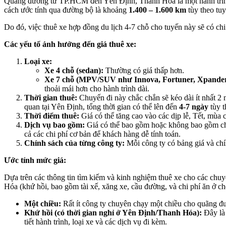
Quãng đường từ TP.HCM đến Yên Định, Thanh Hóa là một hành trình
cách ước tính qua đường bộ là khoảng
1.400 – 1.600 km
tùy theo tuy
Do đó, việc thuê xe hợp đồng du lịch 4-7 chỗ cho tuyến này sẽ có chi
Các yếu tố ảnh hưởng đến giá thuê xe:
Loại xe:
Xe 4 chỗ (sedan):
Thường có giá thấp hơn.
Xe 7 chỗ (MPV/SUV như Innova, Fortuner, Xpander,
thoải mái hơn cho hành trình dài.
Thời gian thuê:
Chuyến đi này chắc chắn sẽ kéo dài ít nhất 2 
quan tại Yên Định, tổng thời gian có thể lên đến
4-7 ngày
tùy t
Thời điểm thuê:
Giá có thể tăng cao vào các dịp lễ, Tết, mùa 
Dịch vụ bao gồm:
Giá có thể bao gồm hoặc không bao gồm chi p
cả các chi phí cơ bản để khách hàng dễ tính toán.
Chính sách của từng công ty:
Mỗi công ty có bảng giá và chín
Ước tính mức giá:
Dựa trên các thông tin tìm kiếm và kinh nghiệm thuê xe cho các ch
Hóa (khứ hồi, bao gồm tài xế, xăng xe, cầu đường, và chi phí ăn ở c
Một chiều:
Rất ít công ty chuyên chạy một chiều cho quãng đườ
Khứ hồi (có thời gian nghỉ ở Yên Định/Thanh Hóa):
Đây là 
tiết hành trình, loại xe và các dịch vụ đi kèm.