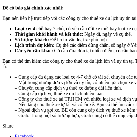
Để có báo giá chính xác nhất:
Bạn nên liên hệ trực tiếp với các công ty cho thuê xe du lịch uy tín t
Loại xe:
4 chỗ hay 7 chỗ, có yêu cầu đời xe mới hay loại xe c
Thời gian khởi hành và kết thúc:
Ngày đi, ngày về cụ thể.
Số lượng khách:
Để họ tư vấn loại xe phù hợp.
Lịch trình dự kiến:
Cụ thể các điểm dừng chân, số ngày ở Yên
Các yêu cầu khác:
Có cần đưa đón tại nhiều điểm, có cần bao 
Bạn có thể tìm kiếm các công ty cho thuê xe du lịch lớn và uy tín t
là:
– Cung cấp đa dạng các loại xe 4-7 chỗ có tài xế, chuyên các tu
– Một trong những đơn vị lớn và uy tín, có nhiều lựa chọn xe v
– Chuyên cung cấp dịch vụ thuê xe đường dài liên tỉnh.
– Cung cấp dịch vụ thuê xe du lịch nhiều loại.
– Công ty cho thuê xe tại TP.HCM với nhiều loại xe và dịch vụ
– Nền tảng cho thuê xe tự lái và có tài xế. Bạn có thể tìm các
– Ngoài dịch vụ gọi xe, BE còn cung cấp dịch vụ thuê xe kèm t
– Grab: Trong một số trường hợp, Grab cũng có thể cung cấp dịc
Share
Facebook