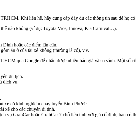
ại TP.HCM. Khi liên hệ, hãy cung cấp đầy đủ các thông tin sau để họ có t
ụ thể nào không (ví dụ: Toyota Vios, Innova, Kia Carnival…).
 Định hoặc các điểm lân cận.
gồm ăn ở của tài xế không (thường là có), v.v.
ại TP.HCM qua Google để nhận được nhiều báo giá và so sánh. Một số c
yến du lịch.
à dịch vụ.
.
 chủ xe có kinh nghiệm chạy tuyến Bình Phước.
ài xế cho các chuyến đi tỉnh.
h vụ GrabCar hoặc GrabCar 7 chỗ liên tỉnh với giá cố định, bạn có thể