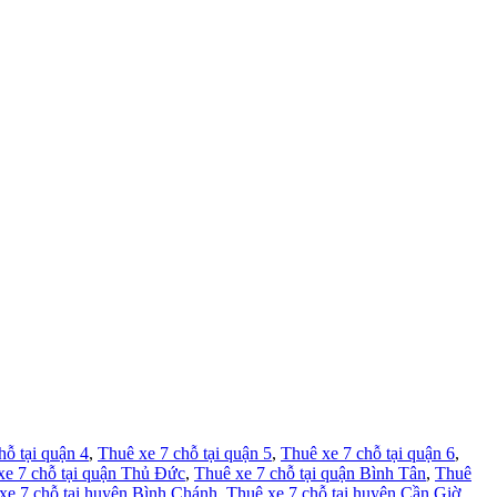
hỗ tại quận 4
,
Thuê xe 7 chỗ tại quận 5
,
Thuê xe 7 chỗ tại quận 6
,
xe 7 chỗ tại quận Thủ Đức
,
Thuê xe 7 chỗ tại quận Bình Tân
,
Thuê
xe 7 chỗ tại huyện Bình Chánh
,
Thuê xe 7 chỗ tại huyện Cần Giờ
,