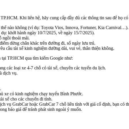
ại TP.HCM. Khi liên hệ, hãy cung cấp đầy đủ các thông tin sau để họ có t
 thể nào không (ví dụ: Toyota Vios, Innova, Fortuner, Kia Carnival…).
í dụ: khởi hành ngày 10/7/2025, về ngày 15/7/2025).
 ngồi thoải mái.
điểm dừng chân khác trên đường đi, số ngày lưu trú.
u cầu tài xế kinh nghiệm đường dài, vui vẻ, thân thiện không.
tín tại TP.HCM qua tìm kiếm Google như:
g các loại xe 4-7 chỗ có tài xế, chuyên các tuyến du lịch.
à dịch vụ.
.
 chủ xe có kinh nghiệm chạy tuyến Bình Phước.
ài xế cho các chuyến đi tỉnh.
h vụ GrabCar hoặc GrabCar 7 chỗ liên tỉnh với giá cố định, bạn có thể
ng báo giá để tránh phát sinh ngoài ý muốn.