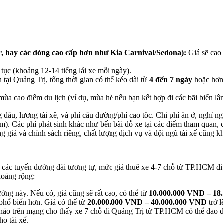
 hay các dòng cao cấp hơn như Kia Carnival/Sedona):
Giá sẽ cao 
 tục (khoảng 12-14 tiếng lái xe mỗi ngày).
 tại Quảng Trị, tổng thời gian có thể kéo dài từ
4 đến 7 ngày
hoặc hơn,
mùa cao điểm du lịch (ví dụ, mùa hè nếu bạn kết hợp đi các bãi biển lân
dầu, lương tài xế, và phí cầu đường/phí cao tốc. Chi phí ăn ở, nghỉ n
êm). Các phí phát sinh khác như bến bãi đỗ xe tại các điểm tham quan
 giá và chính sách riêng, chất lượng dịch vụ và đội ngũ tài xế cũng k
o các tuyến đường dài tương tự, mức giá thuê xe 4-7 chỗ từ TP.HCM đi 
hoảng rộng:
ng này. Nếu có, giá cũng sẽ rất cao, có thể từ
10.000.000 VNĐ – 18
hổ biến hơn. Giá có thể từ
20.000.000 VNĐ – 40.000.000 VNĐ
trở l
am khảo trên mạng cho thấy xe 7 chỗ đi Quảng Trị từ TP.HCM có thể da
o tài xế.