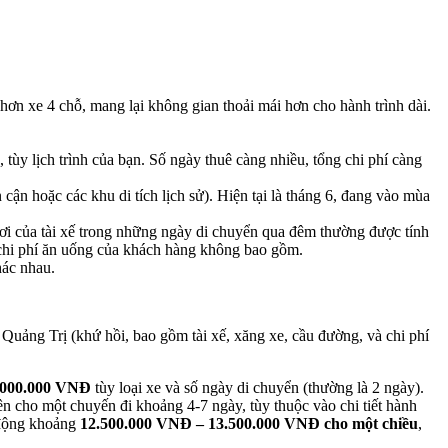
hơn xe 4 chỗ, mang lại không gian thoải mái hơn cho hành trình dài.
 tùy lịch trình của bạn. Số ngày thuê càng nhiều, tổng chi phí càng
 cận hoặc các khu di tích lịch sử). Hiện tại là tháng 6, đang vào mùa
gơi của tài xế trong những ngày di chuyển qua đêm thường được tính
, chi phí ăn uống của khách hàng không bao gồm.
hác nhau.
Quảng Trị (khứ hồi, bao gồm tài xế, xăng xe, cầu đường, và chi phí
.000.000 VNĐ
tùy loại xe và số ngày di chuyển (thường là 2 ngày).
ên cho một chuyến đi khoảng 4-7 ngày, tùy thuộc vào chi tiết hành
o động khoảng
12.500.000 VNĐ – 13.500.000 VNĐ cho một chiều
,