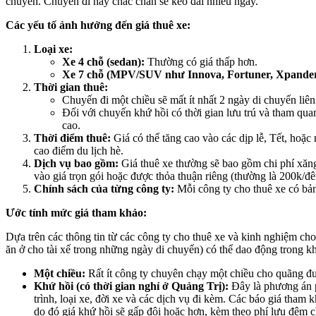
chuyển. Chuyến đi này chắc chắn sẽ kéo dài nhiều ngày.
Các yếu tố ảnh hưởng đến giá thuê xe:
Loại xe:
Xe 4 chỗ (sedan):
Thường có giá thấp hơn.
Xe 7 chỗ (MPV/SUV như Innova, Fortuner, Xpander,
Thời gian thuê:
Chuyến đi một chiều sẽ mất ít nhất 2 ngày di chuyển liên
Đối với chuyến khứ hồi có thời gian lưu trú và tham quan
cao.
Thời điểm thuê:
Giá có thể tăng cao vào các dịp lễ, Tết, hoặc 
cao điểm du lịch hè.
Dịch vụ bao gồm:
Giá thuê xe thường sẽ bao gồm chi phí xăng 
vào giá trọn gói hoặc được thỏa thuận riêng (thường là 200k/đ
Chính sách của từng công ty:
Mỗi công ty cho thuê xe có bảng
Ước tính mức giá tham khảo:
Dựa trên các thông tin từ các công ty cho thuê xe và kinh nghiệm ch
ăn ở cho tài xế trong những ngày di chuyển) có thể dao động trong k
Một chiều:
Rất ít công ty chuyên chạy một chiều cho quãng đườ
Khứ hồi (có thời gian nghỉ ở Quảng Trị):
Đây là phương án p
trình, loại xe, đời xe và các dịch vụ đi kèm. Các báo giá th
do đó giá khứ hồi sẽ gấp đôi hoặc hơn, kèm theo phí lưu đêm ch