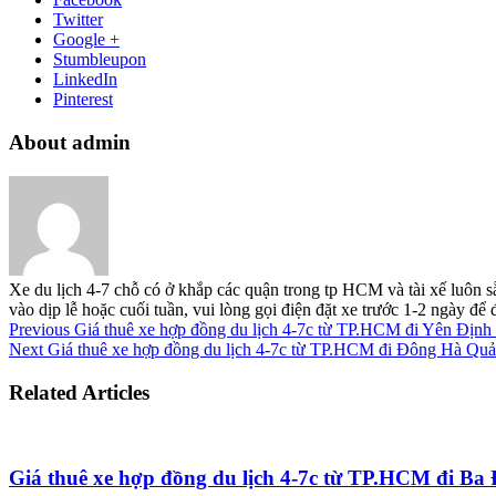
Twitter
Google +
Stumbleupon
LinkedIn
Pinterest
About admin
Xe du lịch 4-7 chỗ có ở khắp các quận trong tp HCM và tài xế luôn s
vào dịp lễ hoặc cuối tuần, vui lòng gọi điện đặt xe trước 1-2 ngày đ
Previous
Giá thuê xe hợp đồng du lịch 4-7c từ TP.HCM đi Yên Địn
Next
Giá thuê xe hợp đồng du lịch 4-7c từ TP.HCM đi Đông Hà Quả
Related Articles
Giá thuê xe hợp đồng du lịch 4-7c từ TP.HCM đi B