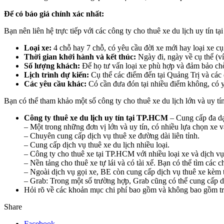
Để có báo giá chính xác nhất:
Bạn nên liên hệ trực tiếp với các công ty cho thuê xe du lịch uy tín t
Loại xe:
4 chỗ hay 7 chỗ, có yêu cầu đời xe mới hay loại xe cụ
Thời gian khởi hành và kết thúc:
Ngày đi, ngày về cụ thể (v
Số lượng khách:
Để họ tư vấn loại xe phù hợp và đảm bảo chỗ
Lịch trình dự kiến:
Cụ thể các điểm đến tại Quảng Trị và các 
Các yêu cầu khác:
Có cần đưa đón tại nhiều điểm không, có yê
Bạn có thể tham khảo một số công ty cho thuê xe du lịch lớn và uy 
Công ty thuê xe du lịch uy tín tại TP.HCM
– Cung cấp đa dạn
– Một trong những đơn vị lớn và uy tín, có nhiều lựa chọn xe v
– Chuyên cung cấp dịch vụ thuê xe đường dài liên tỉnh.
– Cung cấp dịch vụ thuê xe du lịch nhiều loại.
– Công ty cho thuê xe tại TP.HCM với nhiều loại xe và dịch vụ
– Nền tảng cho thuê xe tự lái và có tài xế. Bạn có thể tìm các
– Ngoài dịch vụ gọi xe, BE còn cung cấp dịch vụ thuê xe kèm t
– Grab: Trong một số trường hợp, Grab cũng có thể cung cấp dịc
Hỏi rõ về các khoản mục chi phí bao gồm và không bao gồm tro
Share
Facebook