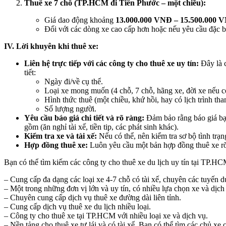
Thuê xe 7 chỗ (TP.HCM đi Tiên Phước – một chiều):
Giá dao động khoảng
13.000.000 VNĐ – 15.500.000 
Đối với các dòng xe cao cấp hơn hoặc nếu yêu cầu đặc bi
IV. Lời khuyên khi thuê xe:
Liên hệ trực tiếp với các công ty cho thuê xe uy tín:
Đây là c
tiết:
Ngày đi/về cụ thể.
Loại xe mong muốn (4 chỗ, 7 chỗ, hãng xe, đời xe nếu c
Hình thức thuê (một chiều, khứ hồi, hay có lịch trình 
Số lượng người.
Yêu cầu báo giá chi tiết và rõ ràng:
Đảm bảo rằng báo giá bạn
gồm (ăn nghỉ tài xế, tiền tip, các phát sinh khác).
Kiểm tra xe và tài xế:
Nếu có thể, nên kiểm tra sơ bộ tình trạng
Hợp đồng thuê xe:
Luôn yêu cầu một bản hợp đồng thuê xe rõ rà
Bạn có thể tìm kiếm các công ty cho thuê xe du lịch uy tín tại TP.H
– Cung cấp đa dạng các loại xe 4-7 chỗ có tài xế, chuyên các tuyến du
– Một trong những đơn vị lớn và uy tín, có nhiều lựa chọn xe và dịch
– Chuyên cung cấp dịch vụ thuê xe đường dài liên tỉnh.
– Cung cấp dịch vụ thuê xe du lịch nhiều loại.
– Công ty cho thuê xe tại TP.HCM với nhiều loại xe và dịch vụ.
– Nền tảng cho thuê xe tự lái và có tài xế. Bạn có thể tìm các chủ x