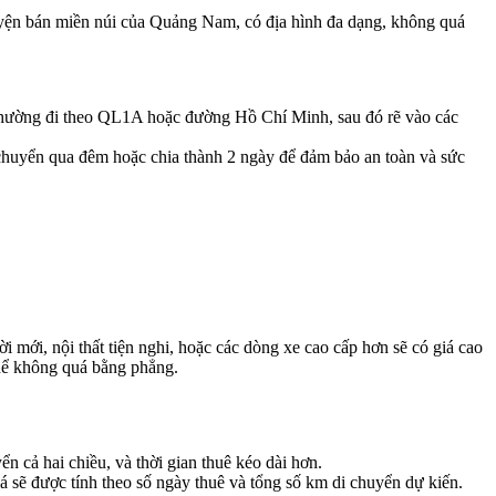
uyện bán miền núi của Quảng Nam, có địa hình đa dạng, không quá
thường đi theo QL1A hoặc đường Hồ Chí Minh, sau đó rẽ vào các
i chuyển qua đêm hoặc chia thành 2 ngày để đảm bảo an toàn và sức
ới, nội thất tiện nghi, hoặc các dòng xe cao cấp hơn sẽ có giá cao
thể không quá bằng phẳng.
ển cả hai chiều, và thời gian thuê kéo dài hơn.
á sẽ được tính theo số ngày thuê và tổng số km di chuyển dự kiến.