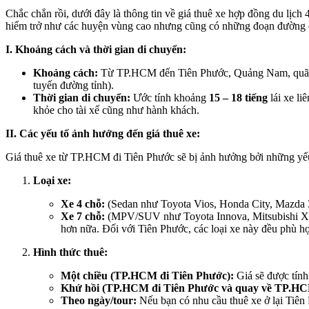
Chắc chắn rồi, dưới đây là thông tin về giá thuê xe hợp đồng du l
hiểm trở như các huyện vùng cao nhưng cũng có những đoạn đường 
I. Khoảng cách và thời gian di chuyển:
Khoảng cách:
Từ TP.HCM đến Tiên Phước, Quảng Nam, quã
tuyến đường tỉnh).
Thời gian di chuyển:
Ước tính khoảng
15 – 18 tiếng
lái xe li
khỏe cho tài xế cũng như hành khách.
II. Các yếu tố ảnh hưởng đến giá thuê xe:
Giá thuê xe từ TP.HCM đi Tiên Phước sẽ bị ảnh hưởng bởi những yếu
Loại xe:
Xe 4 chỗ:
(Sedan như Toyota Vios, Honda City, Mazda 
Xe 7 chỗ:
(MPV/SUV như Toyota Innova, Mitsubishi Xpand
hơn nữa. Đối với Tiên Phước, các loại xe này đều phù h
Hình thức thuê:
Một chiều (TP.HCM đi Tiên Phước):
Giá sẽ được tính
Khứ hồi (TP.HCM đi Tiên Phước và quay về TP.HC
Theo ngày/tour:
Nếu bạn có nhu cầu thuê xe ở lại Tiên 