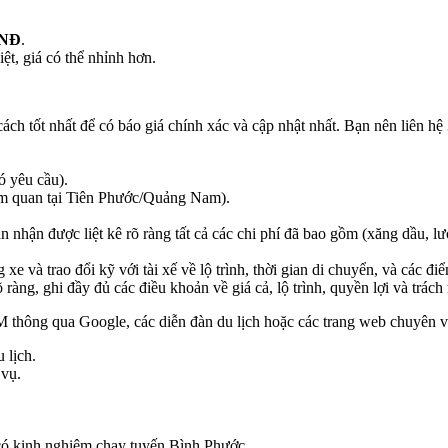
VNĐ
.
ệt, giá có thể nhỉnh hơn.
ách tốt nhất để có báo giá chính xác và cập nhật nhất. Bạn nên liên h
ó yêu cầu).
tham quan tại Tiên Phước/Quảng Nam).
 nhận được liệt kê rõ ràng tất cả các chi phí đã bao gồm (xăng dầu, l
 xe và trao đổi kỹ với tài xế về lộ trình, thời gian di chuyển, và các đ
ng, ghi đầy đủ các điều khoản về giá cả, lộ trình, quyền lợi và trách 
CM thông qua Google, các diễn đàn du lịch hoặc các trang web chuyên v
 lịch.
 vụ.
e có kinh nghiệm chạy tuyến Bình Phước.