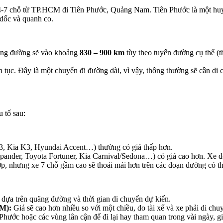
ịch 4-7 chỗ từ TP.HCM đi Tiên Phước, Quảng Nam. Tiên Phước là một h
dốc và quanh co.
ng đường sẽ vào khoảng
830 – 900 km
tùy theo tuyến đường cụ thể (
ên tục. Đây là một chuyến đi đường dài, vì vậy, thông thường sẽ cần d
 tố sau:
3, Kia K3, Hyundai Accent…) thường có giá thấp hơn.
er, Toyota Fortuner, Kia Carnival/Sedona…) có giá cao hơn. Xe đời m
ợp, nhưng xe 7 chỗ gầm cao sẽ thoải mái hơn trên các đoạn đường có 
 dựa trên quãng đường và thời gian di chuyển dự kiến.
M):
Giá sẽ cao hơn nhiều so với một chiều, do tài xế và xe phải di chuy
Phước hoặc các vùng lân cận để đi lại hay tham quan trong vài ngày, gi