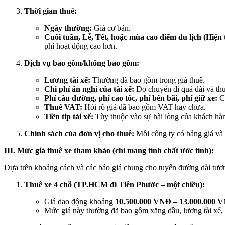
Thời gian thuê:
Ngày thường:
Giá cơ bản.
Cuối tuần, Lễ, Tết, hoặc mùa cao điểm du lịch (Hiện 
phí hoạt động cao hơn.
Dịch vụ bao gồm/không bao gồm:
Lương tài xế:
Thường đã bao gồm trong giá thuê.
Chi phí ăn nghỉ của tài xế:
Do chuyến đi quá dài và thư
Phí cầu đường, phí cao tốc, phí bến bãi, phí giữ xe:
Cầ
Thuế VAT:
Hỏi rõ giá đã bao gồm VAT hay chưa.
Tiền tip tài xế:
Tùy thuộc vào sự hài lòng của khách hà
Chính sách của đơn vị cho thuê:
Mỗi công ty có bảng giá và c
III. Mức giá thuê xe tham khảo (chỉ mang tính chất ước tính):
Dựa trên khoảng cách và các báo giá chung cho tuyến đường dài tư
Thuê xe 4 chỗ (TP.HCM đi Tiên Phước – một chiều):
Giá dao động khoảng
10.500.000 VNĐ – 13.000.000 
Mức giá này thường đã bao gồm xăng dầu, lương tài xế,