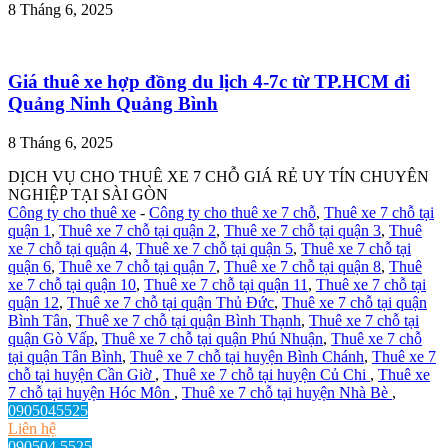
8 Tháng 6, 2025
Giá thuê xe hợp đồng du lịch 4-7c từ TP.HCM đi
Quảng Ninh Quảng Bình
8 Tháng 6, 2025
DỊCH VỤ CHO THUÊ XE 7 CHỖ GIÁ RẺ UY TÍN CHUYÊN
NGHIỆP TẠI SÀI GÒN
Công ty cho thuê xe
-
Công ty cho thuê xe 7 chỗ
,
Thuê xe 7 chỗ tại
quận 1
,
Thuê xe 7 chỗ tại quận 2
,
Thuê xe 7 chỗ tại quận 3
,
Thuê
xe 7 chỗ tại quận 4
,
Thuê xe 7 chỗ tại quận 5
,
Thuê xe 7 chỗ tại
quận 6
,
Thuê xe 7 chỗ tại quận 7
,
Thuê xe 7 chỗ tại quận 8
,
Thuê
xe 7 chỗ tại quận 10
,
Thuê xe 7 chỗ tại quận 11
,
Thuê xe 7 chỗ tại
quận 12
,
Thuê xe 7 chỗ tại quận Thủ Đức
,
Thuê xe 7 chỗ tại quận
Bình Tân
,
Thuê xe 7 chỗ tại quận Bình Thạnh
,
Thuê xe 7 chỗ tại
quận Gò Vấp
,
Thuê xe 7 chỗ tại quận Phú Nhuận
,
Thuê xe 7 chỗ
tại quận Tân Bình
,
Thuê xe 7 chỗ tại huyện Bình Chánh
,
Thuê xe 7
chỗ tại huyện Cần Giờ
,
Thuê xe 7 chỗ tại huyện Củ Chi
,
Thuê xe
7 chỗ tại huyện Hóc Môn
,
Thuê xe 7 chỗ tại huyện Nhà Bè
,
0905045525
Liên hệ
090504 5525