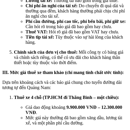
Lương tài xế:
Thường đã bao gồm trong giá thuê.
Chi phí ăn nghỉ của tài xế:
Do chuyến đi quá dài và
thường qua đêm, khách hàng thường phải chịu chi phí
ăn nghỉ cho tài xế.
Phí cầu đường, phí cao tốc, phí bến bãi, phí giữ xe:
Cần hỏi rõ trong báo giá đã bao gồm hay chưa.
Thuế VAT:
Hỏi rõ giá đã bao gồm VAT hay chưa.
Tiền tip tài xế:
Tùy thuộc vào sự hài lòng của khách
hàng.
Chính sách của đơn vị cho thuê:
Mỗi công ty có bảng giá
và chính sách riêng, có thể có ưu đãi cho khách hàng thân
thiết hoặc tùy thuộc vào thời điểm.
III. Mức giá thuê xe tham khảo (chỉ mang tính chất ước tính):
Dựa trên khoảng cách và các báo giá chung cho tuyến đường dài
tương tự đến Quảng Nam:
Thuê xe 4 chỗ (TP.HCM đi Thăng Bình – một chiều):
Giá dao động khoảng
9.900.000 VNĐ – 12.300.000
VNĐ
.
Mức giá này thường đã bao gồm xăng dầu, lương tài
xế, và một phần phí cầu đường.