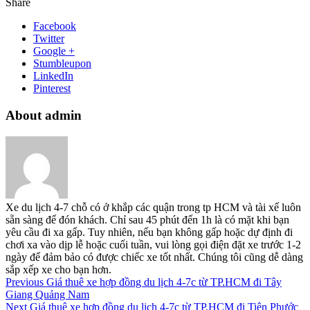
Share
Facebook
Twitter
Google +
Stumbleupon
LinkedIn
Pinterest
About admin
Xe du lịch 4-7 chỗ có ở khắp các quận trong tp HCM và tài xế luôn
sẵn sàng để đón khách. Chỉ sau 45 phút đến 1h là có mặt khi bạn
yêu cầu đi xa gấp. Tuy nhiên, nếu bạn không gấp hoặc dự định đi
chơi xa vào dịp lễ hoặc cuối tuần, vui lòng gọi điện đặt xe trước 1-2
ngày để đảm bảo có được chiếc xe tốt nhất. Chúng tôi cũng dễ dàng
sắp xếp xe cho bạn hơn.
Previous
Giá thuê xe hợp đồng du lịch 4-7c từ TP.HCM đi Tây
Giang Quảng Nam
Next
Giá thuê xe hợp đồng du lịch 4-7c từ TP.HCM đi Tiên Phước