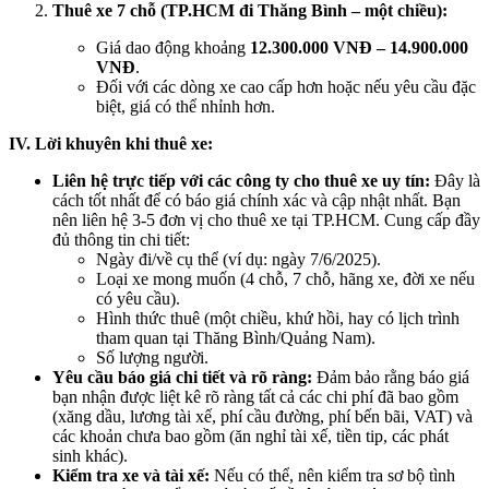
Thuê xe 7 chỗ (TP.HCM đi Thăng Bình – một chiều):
Giá dao động khoảng
12.300.000 VNĐ – 14.900.000
VNĐ
.
Đối với các dòng xe cao cấp hơn hoặc nếu yêu cầu đặc
biệt, giá có thể nhỉnh hơn.
IV. Lời khuyên khi thuê xe:
Liên hệ trực tiếp với các công ty cho thuê xe uy tín:
Đây là
cách tốt nhất để có báo giá chính xác và cập nhật nhất. Bạn
nên liên hệ 3-5 đơn vị cho thuê xe tại TP.HCM. Cung cấp đầy
đủ thông tin chi tiết:
Ngày đi/về cụ thể (ví dụ: ngày 7/6/2025).
Loại xe mong muốn (4 chỗ, 7 chỗ, hãng xe, đời xe nếu
có yêu cầu).
Hình thức thuê (một chiều, khứ hồi, hay có lịch trình
tham quan tại Thăng Bình/Quảng Nam).
Số lượng người.
Yêu cầu báo giá chi tiết và rõ ràng:
Đảm bảo rằng báo giá
bạn nhận được liệt kê rõ ràng tất cả các chi phí đã bao gồm
(xăng dầu, lương tài xế, phí cầu đường, phí bến bãi, VAT) và
các khoản chưa bao gồm (ăn nghỉ tài xế, tiền tip, các phát
sinh khác).
Kiểm tra xe và tài xế:
Nếu có thể, nên kiểm tra sơ bộ tình