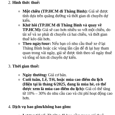
Hình thức thuê:
Một chiều (TP.HCM đi Thăng Bình):
Giá sẽ được
tính dựa trên quãng đường và thời gian di chuyển dự
kiến.
Khứ hồi (TP.HCM đi Thăng Bình và quay về
TP.HCM):
Giá sẽ cao hơn nhiều so với một chiều, do
tài xế và xe phải di chuyển cả hai chiều, và thời gian
thuê kéo dài hơn.
Theo ngày/tour:
Nếu bạn có nhu cầu thuê xe ở lại
Thăng Bình hoặc các vùng lân cận để đi lại hay tham
quan trong vài ngày, giá sẽ được tính theo số ngày thuê
và tổng số km di chuyển dự kiến.
Thời gian thuê:
Ngày thường:
Giá cơ bản.
Cuối tuần, Lễ, Tết, hoặc mùa cao điểm du lịch
(Hiện tại là tháng 6/2025, đang là mùa hè, có thể
được xem là mùa cao điểm du lịch):
Giá có thể tăng
từ 10% – 30% do nhu cầu cao và chi phí hoạt động cao
hơn.
Dịch vụ bao gồm/không bao gồm: