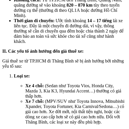
quãng đường sẽ vào khoảng
820 – 870 km
tùy theo tuyến
đường cụ thể (thường đi theo QL1A hoặc đường Hồ Chí
Minh).
Thời gian di chuyển:
Ước tính khoảng
14 – 17 tiếng
lái xe
liên tục. Đây là một chuyến đi đường dài, vì vậy, thông
thường sẽ cần di chuyển qua đêm hoặc chia thành 2 ngày để
đảm bảo an toàn và sức khỏe cho tài xế cũng như hành
khách.
II. Các yếu tố ảnh hưởng đến giá thuê xe:
Giá thuê xe từ TP.HCM đi Thăng Bình sẽ bị ảnh hưởng bởi những
yếu tố sau:
Loại xe:
Xe 4 chỗ:
(Sedan như Toyota Vios, Honda City,
Mazda 3, Kia K3, Hyundai Accent…) thường có giá
thấp hơn.
Xe 7 chỗ:
(MPV/SUV như Toyota Innova, Mitsubishi
Xpander, Toyota Fortuner, Kia Carnival/Sedona…) có
giá cao hơn. Xe đời mới, nội thất tiện nghi, hoặc các
dòng xe cao cấp hơn sẽ có giá cao hơn nữa. Đối với
Thăng Bình, các loại xe này đều phù hợp.