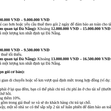
00.000 VNĐ – 9.000.000 VNĐ
 cao hơn hoặc yêu cầu thuê theo gói 2 ngày để đảm bảo an toàn cho tài
am quan tại Đà Nẵng):
Khoảng
12.000.000 VNĐ – 15.000.000 VNĐ
à một lượng km nhất định tại Đà Nẵng.
00.000 VNĐ – 9.500.000 VNĐ
thuê tối thiểu.
am quan tại Đà Nẵng):
Khoảng
13.000.000 VNĐ – 16.500.000 VNĐ
à một lượng km nhất định tại Đà Nẵng.
ọn gói cơ bản):
ời gian di chuyển hoặc số km vượt quá định mức trong hợp đồng (ví dụ
phải ở lại qua đêm, bạn có thể phải chi trả chi phí ăn ở cho tài xế 
khứ hồi.
ăng thêm 10%.
ồm trong giá thuê xe và sẽ do khách hàng chi trả tại chỗ.
, một số nhà xe có thể sắp xếp 2 tài xế luân phiên để đảm bảo an toàn,