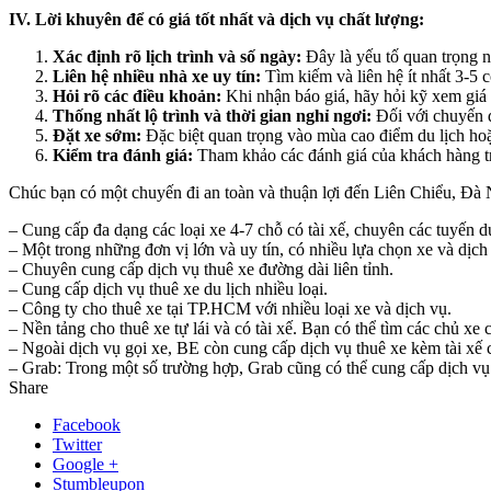
IV. Lời khuyên để có giá tốt nhất và dịch vụ chất lượng:
Xác định rõ lịch trình và số ngày:
Đây là yếu tố quan trọng n
Liên hệ nhiều nhà xe uy tín:
Tìm kiếm và liên hệ ít nhất 3-5 c
Hỏi rõ các điều khoản:
Khi nhận báo giá, hãy hỏi kỹ xem giá 
Thống nhất lộ trình và thời gian nghỉ ngơi:
Đối với chuyến đ
Đặt xe sớm:
Đặc biệt quan trọng vào mùa cao điểm du lịch hoặc
Kiểm tra đánh giá:
Tham khảo các đánh giá của khách hàng tr
Chúc bạn có một chuyến đi an toàn và thuận lợi đến Liên Chiểu, Đà
– Cung cấp đa dạng các loại xe 4-7 chỗ có tài xế, chuyên các tuyến du
– Một trong những đơn vị lớn và uy tín, có nhiều lựa chọn xe và dịch
– Chuyên cung cấp dịch vụ thuê xe đường dài liên tỉnh.
– Cung cấp dịch vụ thuê xe du lịch nhiều loại.
– Công ty cho thuê xe tại TP.HCM với nhiều loại xe và dịch vụ.
– Nền tảng cho thuê xe tự lái và có tài xế. Bạn có thể tìm các chủ x
– Ngoài dịch vụ gọi xe, BE còn cung cấp dịch vụ thuê xe kèm tài xế c
– Grab: Trong một số trường hợp, Grab cũng có thể cung cấp dịch vụ G
Share
Facebook
Twitter
Google +
Stumbleupon