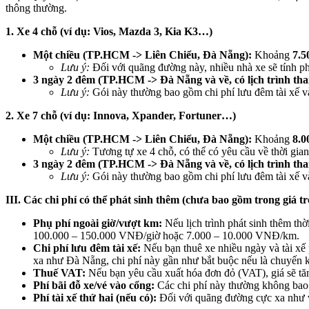
thông thường.
1. Xe 4 chỗ (ví dụ: Vios, Mazda 3, Kia K3…)
Một chiều (TP.HCM -> Liên Chiểu, Đà Nẵng):
Khoảng
7.5
Lưu ý:
Đối với quãng đường này, nhiều nhà xe sẽ tính phí
3 ngày 2 đêm (TP.HCM -> Đà Nẵng và về, có lịch trình th
Lưu ý:
Gói này thường bao gồm chi phí lưu đêm tài xế v
2. Xe 7 chỗ (ví dụ: Innova, Xpander, Fortuner…)
Một chiều (TP.HCM -> Liên Chiểu, Đà Nẵng):
Khoảng
8.0
Lưu ý:
Tương tự xe 4 chỗ, có thể có yêu cầu về thời gian 
3 ngày 2 đêm (TP.HCM -> Đà Nẵng và về, có lịch trình th
Lưu ý:
Gói này thường bao gồm chi phí lưu đêm tài xế v
III. Các chi phí có thể phát sinh thêm (chưa bao gồm trong giá tr
Phụ phí ngoài giờ/vượt km:
Nếu lịch trình phát sinh thêm th
100.000 – 150.000 VNĐ/giờ hoặc 7.000 – 10.000 VNĐ/km.
Chi phí lưu đêm tài xế:
Nếu bạn thuê xe nhiều ngày và tài xế 
xa như Đà Nẵng, chi phí này gần như bắt buộc nếu là chuyến 
Thuế VAT:
Nếu bạn yêu cầu xuất hóa đơn đỏ (VAT), giá sẽ t
Phí bãi đỗ xe/vé vào cổng:
Các chi phí này thường không bao g
Phí tài xế thứ hai (nếu có):
Đối với quãng đường cực xa như vậy