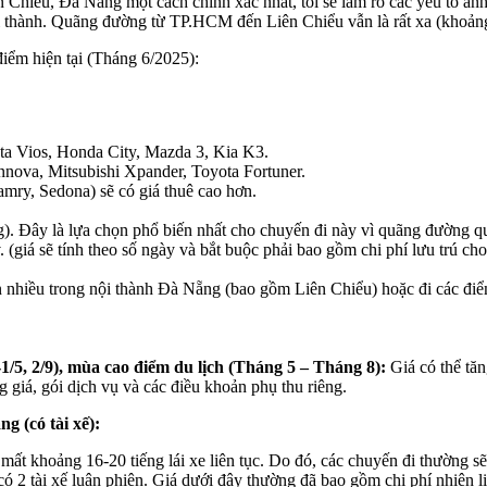
 Chiểu, Đà Nẵng một cách chính xác nhất, tôi sẽ làm rõ các yếu tố ản
i thành. Quãng đường từ TP.HCM đến Liên Chiểu vẫn là rất xa (khoả
 điểm hiện tại (Tháng 6/2025):
a Vios, Honda City, Mazda 3, Kia K3.
va, Mitsubishi Xpander, Toyota Fortuner.
amry, Sedona) sẽ có giá thuê cao hơn.
 Đây là lựa chọn phổ biến nhất cho chuyến đi này vì quãng đường qu
 (giá sẽ tính theo số ngày và bắt buộc phải bao gồm chi phí lưu trú cho
nhiều trong nội thành Đà Nẵng (bao gồm Liên Chiểu) hoặc đi các điểm
-1/5, 2/9), mùa cao điểm du lịch (Tháng 5 – Tháng 8):
Giá có thể tă
 giá, gói dịch vụ và các điều khoản phụ thu riêng.
 (có tài xế):
ất khoảng 16-20 tiếng lái xe liên tục. Do đó, các chuyến đi thường s
2 tài xế luân phiên. Giá dưới đây thường đã bao gồm chi phí nhiên liệu