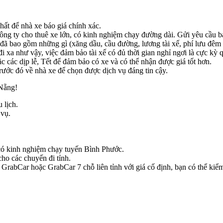
hất để nhà xe báo giá chính xác.
ông ty cho thuê xe lớn, có kinh nghiệm chạy đường dài. Gửi yêu cầu báo
đã bao gồm những gì (xăng dầu, cầu đường, lương tài xế, phí lưu đêm 
i xa như vậy, việc đảm bảo tài xế có đủ thời gian nghỉ ngơi là cực kỳ 
 các dịp lễ, Tết để đảm bảo có xe và có thể nhận được giá tốt hơn.
ước đó về nhà xe để chọn được dịch vụ đáng tin cậy.
 Nẵng!
 lịch.
 vụ.
e có kinh nghiệm chạy tuyến Bình Phước.
ho các chuyến đi tỉnh.
rabCar hoặc GrabCar 7 chỗ liên tỉnh với giá cố định, bạn có thể kiểm 