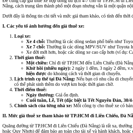
Để cung cấp giá thuê xe hợp đồng du lịch 4-7 chỗ từ TP.HCM đi Liên
Nẵng, cách trung tâm thành phố một đoạn nhưng vẫn là một quận nộ
Dưới đây là thông tin chi tiết và mức giá tham khảo, có tính đến thời
I. Các yếu tố ảnh hưởng đến giá thuê xe:
Loại xe:
Xe 4 chỗ:
Thường là các dòng sedan phổ biến như Toyot
Xe 7 chỗ:
Thường là các dòng MPV/SUV như Toyota Inno
Xe đời mới hơn, hoặc các dòng xe cao cấp hơn (ví dụ: C
Thời gian thuê:
Một chiều:
Chỉ đi từ TP.HCM đến Liên Chiểu (Đà Nẵng).
Khứ hồi (nhiều ngày):
2 ngày 1 đêm, 3 ngày 2 đêm, v.v.
hiện được
do khoảng cách và thời gian di chuyển.
Lịch trình cụ thể tại Đà Nẵng:
Nếu bạn có nhu cầu di chuyển 
có thể phát sinh thêm do vượt km hoặc thời gian chờ.
Thời điểm thuê:
Ngày thường:
Giá ổn định.
Cuối tuần, Lễ, Tết (đặc biệt là Tết Nguyên Đán, 30/4
Chính sách của từng nhà xe:
Mỗi công ty cho thuê xe có bảng
II. Mức giá thuê xe tham khảo từ TP.HCM đi Liên Chiểu, Đà Nẵng
Quãng đường từ TP.HCM đi Liên Chiểu (Đà Nẵng) là rất xa, thường m
hoặc Quy Nhơn) để đảm bảo an toàn cho tài xế và hành khách, hoặc có 