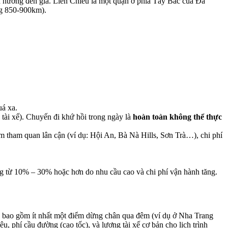
h hưởng đến giá. Liên Chiểu là một quận ở phía Tây Bắc của Đà
ng 850-900km).
á xa.
 tài xế). Chuyến đi khứ hồi trong ngày là
hoàn toàn không thể thực
 tham quan lân cận (ví dụ: Hội An, Bà Nà Hills, Sơn Trà…), chi phí
ng từ 10% – 30% hoặc hơn do nhu cầu cao và chi phí vận hành tăng.
ẽ bao gồm ít nhất một điểm dừng chân qua đêm (ví dụ ở Nha Trang
, phí cầu đường (cao tốc), và lương tài xế cơ bản cho lịch trình