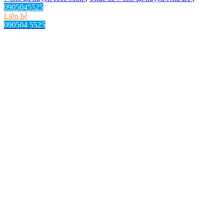
0905045525
Liên hệ
090504 5525