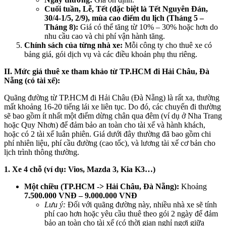
Cuối tuần, Lễ, Tết (đặc biệt là Tết Nguyên Đán,
30/4-1/5, 2/9), mùa cao điểm du lịch (Tháng 5 –
Tháng 8):
Giá có thể tăng từ 10% – 30% hoặc hơn do
nhu cầu cao và chi phí vận hành tăng.
Chính sách của từng nhà xe:
Mỗi công ty cho thuê xe có
bảng giá, gói dịch vụ và các điều khoản phụ thu riêng.
II. Mức giá thuê xe tham khảo từ TP.HCM đi Hải Châu, Đà
Nẵng (có tài xế):
Quãng đường từ TP.HCM đi Hải Châu (Đà Nẵng) là rất xa, thường
mất khoảng 16-20 tiếng lái xe liên tục. Do đó, các chuyến đi thường
sẽ bao gồm ít nhất một điểm dừng chân qua đêm (ví dụ ở Nha Trang
hoặc Quy Nhơn) để đảm bảo an toàn cho tài xế và hành khách,
hoặc có 2 tài xế luân phiên. Giá dưới đây thường đã bao gồm chi
phí nhiên liệu, phí cầu đường (cao tốc), và lương tài xế cơ bản cho
lịch trình thông thường.
1. Xe 4 chỗ (ví dụ: Vios, Mazda 3, Kia K3…)
Một chiều (TP.HCM -> Hải Châu, Đà Nẵng):
Khoảng
7.500.000 VNĐ – 9.000.000 VNĐ
Lưu ý:
Đối với quãng đường này, nhiều nhà xe sẽ tính
phí cao hơn hoặc yêu cầu thuê theo gói 2 ngày để đảm
bảo an toàn cho tài xế (có thời gian nghỉ ngơi giữa