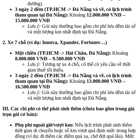
đường).
3 ngày 2 đêm (TP.HCM -> Đà Nẵng và về, có lịch trình
tham quan tại Đà Nẵng):
Khoảng
12.000.000 VNĐ –
15.000.000 VNĐ
Lưu ý:
Gói này thường bao gồm chi phí lưu đêm tài xế
và một lượng km nhất định tại Đà Nẵng.
2. Xe 7 chỗ (ví dụ: Innova, Xpander, Fortuner…)
Một chiều (TP.HCM -> Hải Châu, Đà Nẵng):
Khoảng
8.000.000 VNĐ – 9.500.000 VNĐ
Lưu ý:
Tương tự xe 4 chỗ, có thể có yêu cầu về thời
gian thuê tối thiểu.
3 ngày 2 đêm (TP.HCM -> Đà Nẵng và về, có lịch trình
tham quan tại Đà Nẵng):
Khoảng
13.000.000 VNĐ –
16.500.000 VNĐ
Lưu ý:
Gói này thường bao gồm chi phí lưu đêm tài xế
và một lượng km nhất định tại Đà Nẵng.
III. Các chi phí có thể phát sinh thêm (chưa bao gồm trong giá
trọn gói cơ bản):
Phụ phí ngoài giờ/vượt km:
Nếu lịch trình phát sinh thêm
thời gian di chuyển hoặc số km vượt quá định mức trong hợp
đồng (ví dụ: đi thêm các điểm quá xa, chờ đợi quá lâu). Mức