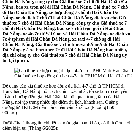
Châu Đà Nẵng, công ty cho Giá thuê xe 7 chỗ đi Hải Châu Đà
Nẵng, bao xe trọn gói đi Hải Châu Đà Nẵng, Giá thuê xe 7 chỗ
đi Hải Châu Đà Nẵng, xe hợp đồng 7 chỗ đi Hải Châu Đà
Nẵng, xe du lịch 7 chỗ đi Hải Châu Đà Nẵng, dịch vụ cho Giá
thuê xe 7 chỗ đi Hải Châu Đà Nẵng, công ty cho Giá thuê xe 7
chỗ đi Hải Châu Đà Nẵng, bao xe 7 chỗ trọn gói đi Hải Châu
Đà Nẵng, xe 4c-7c từ Sài Gòn về Hải Châu Đà Nẵng, xe dịch vụ
7c ở tphcm đi Hải Châu Đà Nẵng, xe taxi 4-7 chỗ sg đi Hải
Châu Đà Nẵng, Giá thuê xe 7 chỗ Innova đời mới đi Hải Châu
Đà Nẵng, giá xe Fortuner 7c đi Hải Châu Đà Nẵng bao nhiêu,
địa chỉ công ty cho Giá thuê xe 7 chỗ đi Hải Châu Đà Nẵng uy
tín tại tphcm.
Giá thuê xe hợp đồng du lịch 4-7c từ TP.HCM đi Hải Châu Đ
Để cung cấp giá thuê xe hợp đồng du lịch 4-7 chỗ từ TP.HCM đi
Hải Châu, Đà Nẵng một cách chính xác nhất, tôi sẽ làm rõ các yếu
tố ảnh hưởng đến giá. Hải Châu là một quận trung tâm của Đà
Nẵng, nơi tập trung nhiều địa điểm du lịch, khách sạn. Quãng
đường từ TP.HCM đến Hải Châu vẫn là rất xa (khoảng 850-
900km).
Dưới đây là thông tin chi tiết và mức giá tham khảo, có tính đến thời
điểm hiện tại (Tháng 6/2025):