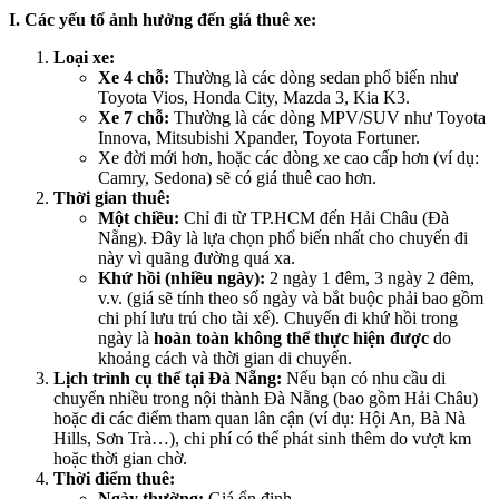
I. Các yếu tố ảnh hưởng đến giá thuê xe:
Loại xe:
Xe 4 chỗ:
Thường là các dòng sedan phổ biến như
Toyota Vios, Honda City, Mazda 3, Kia K3.
Xe 7 chỗ:
Thường là các dòng MPV/SUV như Toyota
Innova, Mitsubishi Xpander, Toyota Fortuner.
Xe đời mới hơn, hoặc các dòng xe cao cấp hơn (ví dụ:
Camry, Sedona) sẽ có giá thuê cao hơn.
Thời gian thuê:
Một chiều:
Chỉ đi từ TP.HCM đến Hải Châu (Đà
Nẵng). Đây là lựa chọn phổ biến nhất cho chuyến đi
này vì quãng đường quá xa.
Khứ hồi (nhiều ngày):
2 ngày 1 đêm, 3 ngày 2 đêm,
v.v. (giá sẽ tính theo số ngày và bắt buộc phải bao gồm
chi phí lưu trú cho tài xế). Chuyến đi khứ hồi trong
ngày là
hoàn toàn không thể thực hiện được
do
khoảng cách và thời gian di chuyển.
Lịch trình cụ thể tại Đà Nẵng:
Nếu bạn có nhu cầu di
chuyển nhiều trong nội thành Đà Nẵng (bao gồm Hải Châu)
hoặc đi các điểm tham quan lân cận (ví dụ: Hội An, Bà Nà
Hills, Sơn Trà…), chi phí có thể phát sinh thêm do vượt km
hoặc thời gian chờ.
Thời điểm thuê:
Ngày thường:
Giá ổn định.