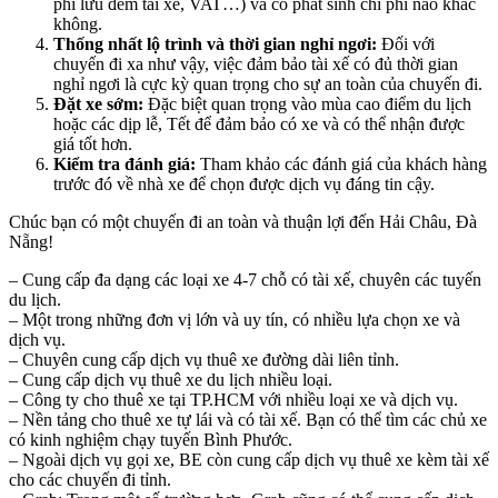
phí lưu đêm tài xế, VAT…) và có phát sinh chi phí nào khác
không.
Thống nhất lộ trình và thời gian nghỉ ngơi:
Đối với
chuyến đi xa như vậy, việc đảm bảo tài xế có đủ thời gian
nghỉ ngơi là cực kỳ quan trọng cho sự an toàn của chuyến đi.
Đặt xe sớm:
Đặc biệt quan trọng vào mùa cao điểm du lịch
hoặc các dịp lễ, Tết để đảm bảo có xe và có thể nhận được
giá tốt hơn.
Kiểm tra đánh giá:
Tham khảo các đánh giá của khách hàng
trước đó về nhà xe để chọn được dịch vụ đáng tin cậy.
Chúc bạn có một chuyến đi an toàn và thuận lợi đến Hải Châu, Đà
Nẵng!
– Cung cấp đa dạng các loại xe 4-7 chỗ có tài xế, chuyên các tuyến
du lịch.
– Một trong những đơn vị lớn và uy tín, có nhiều lựa chọn xe và
dịch vụ.
– Chuyên cung cấp dịch vụ thuê xe đường dài liên tỉnh.
– Cung cấp dịch vụ thuê xe du lịch nhiều loại.
– Công ty cho thuê xe tại TP.HCM với nhiều loại xe và dịch vụ.
– Nền tảng cho thuê xe tự lái và có tài xế. Bạn có thể tìm các chủ xe
có kinh nghiệm chạy tuyến Bình Phước.
– Ngoài dịch vụ gọi xe, BE còn cung cấp dịch vụ thuê xe kèm tài xế
cho các chuyến đi tỉnh.