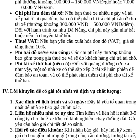
phí thường khoảng 100.000 – 150.000 VNĐ/giờ hoặc 7.000
– 10.000 VNĐ/km.
Chi phí lưu đêm tài xế:
Nếu bạn thuê xe nhiều ngày và tài
xế phải ở lại qua đêm, bạn có thể phải chi trả chi phí ăn ở cho
tài xế (thường khoảng 300.000 VNĐ – 500.000 VNĐ/đêm).
Đối với hành trình xa như Đà Nẵng, chi phí này gần như bắt
buộc nếu là chuyến khứ hồi.
Thuế VAT:
Nếu bạn yêu cầu xuất hóa đơn đỏ (VAT), giá sẽ
tăng thêm 10%.
Phí bãi đỗ xe/vé vào cổng:
Các chi phí này thường không
bao gồm trong giá thuê xe và sẽ do khách hàng chi trả tại chỗ.
Phí tài xế thứ hai (nếu có):
Đối với quãng đường cực xa
như vậy, một số nhà xe có thể sắp xếp 2 tài xế luân phiên để
đảm bảo an toàn, và có thể phát sinh thêm chi phí cho tài xế
thứ hai.
IV. Lời khuyên để có giá tốt nhất và dịch vụ chất lượng:
Xác định rõ lịch trình và số ngày:
Đây là yếu tố quan trọng
nhất để nhà xe báo giá chính xác.
Liên hệ nhiều nhà xe uy tín:
Tìm kiếm và liên hệ ít nhất 3-5
công ty cho thuê xe lớn, có kinh nghiệm chạy đường dài. Gửi
yêu cầu báo giá chi tiết để so sánh.
Hỏi rõ các điều khoản:
Khi nhận báo giá, hãy hỏi kỹ xem
giá đã bao gồm những gì (xăng dầu, cầu đường, lương tài xế,