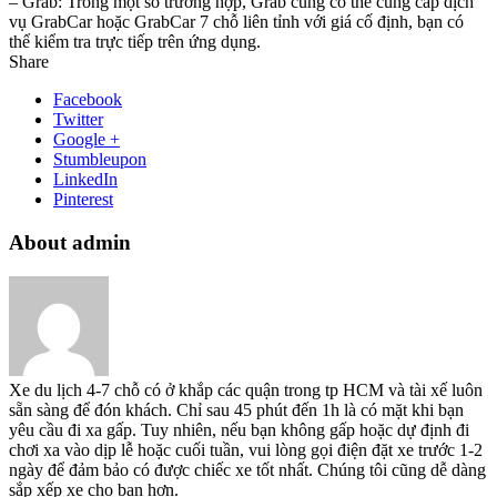
– Grab: Trong một số trường hợp, Grab cũng có thể cung cấp dịch
vụ GrabCar hoặc GrabCar 7 chỗ liên tỉnh với giá cố định, bạn có
thể kiểm tra trực tiếp trên ứng dụng.
Share
Facebook
Twitter
Google +
Stumbleupon
LinkedIn
Pinterest
About admin
Xe du lịch 4-7 chỗ có ở khắp các quận trong tp HCM và tài xế luôn
sẵn sàng để đón khách. Chỉ sau 45 phút đến 1h là có mặt khi bạn
yêu cầu đi xa gấp. Tuy nhiên, nếu bạn không gấp hoặc dự định đi
chơi xa vào dịp lễ hoặc cuối tuần, vui lòng gọi điện đặt xe trước 1-2
ngày để đảm bảo có được chiếc xe tốt nhất. Chúng tôi cũng dễ dàng
sắp xếp xe cho bạn hơn.