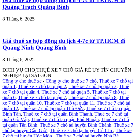
Giá thuê xe hợp đồng du lịch 4-7c từ TP.HCM đi
Quảng Trạch Quảng Bình
8 Tháng 6, 2025
Giá thuê xe hợp đồng du lịch 4-7c từ TP.HCM đi
Quảng Ninh Quảng Bình
8 Tháng 6, 2025
DỊCH VỤ CHO THUÊ XE 7 CHỖ GIÁ RẺ UY TÍN CHUYÊN
NGHIỆP TẠI SÀI GÒN
Công ty cho thuê xe
-
Công ty cho thuê xe 7 chỗ
,
Thuê xe 7 chỗ tại
quận 1
,
Thuê xe 7 chỗ tại quận 2
,
Thuê xe 7 chỗ tại quận 3
,
Thuê
xe 7 chỗ tại quận 4
,
Thuê xe 7 chỗ tại quận 5
,
Thuê xe 7 chỗ tại
quận 6
,
Thuê xe 7 chỗ tại quận 7
,
Thuê xe 7 chỗ tại quận 8
,
Thuê
xe 7 chỗ tại quận 10
,
Thuê xe 7 chỗ tại quận 11
,
Thuê xe 7 chỗ tại
quận 12
,
Thuê xe 7 chỗ tại quận Thủ Đức
,
Thuê xe 7 chỗ tại quận
Bình Tân
,
Thuê xe 7 chỗ tại quận Bình Thạnh
,
Thuê xe 7 chỗ tại
quận Gò Vấp
,
Thuê xe 7 chỗ tại quận Phú Nhuận
,
Thuê xe 7 chỗ
tại quận Tân Bình
,
Thuê xe 7 chỗ tại huyện Bình Chánh
,
Thuê xe 7
chỗ tại huyện Cần Giờ
,
Thuê xe 7 chỗ tại huyện Củ Chi
,
Thuê xe
7 chỗ tại huyện Hóc Môn
,
Thuê xe 7 chỗ tại huyện Nhà Bè
,