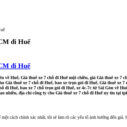
Huế
HCM đi Huế
HCM đi Huế
iều về Huế, Giá thuê xe 7 chỗ đi Huế một chiều, giá Giá thuê xe 7 
cho Giá thuê xe 7 chỗ đi Huế, bao xe trọn gói đi Huế, Giá thuê xe 7
hỗ đi Huế, bao xe 7 chỗ trọn gói đi Huế, xe 4c-7c từ Sài Gòn về Huế
o nhiêu, địa chỉ công ty cho Giá thuê xe 7 chỗ đi Huế uy tín tại t
t cách chính xác nhất, tôi sẽ làm rõ các yếu tố ảnh hưởng đến giá. Hu