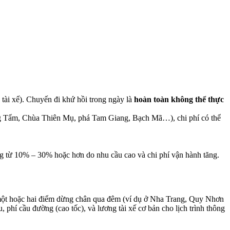
 tài xế). Chuyến đi khứ hồi trong ngày là
hoàn toàn không thể thực
ăng Tẩm, Chùa Thiên Mụ, phá Tam Giang, Bạch Mã…), chi phí có thể
ng từ 10% – 30% hoặc hơn do nhu cầu cao và chi phí vận hành tăng.
t một hoặc hai điểm dừng chân qua đêm (ví dụ ở Nha Trang, Quy Nhơn
 phí cầu đường (cao tốc), và lương tài xế cơ bản cho lịch trình thông