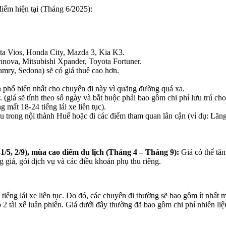
 điểm hiện tại (Tháng 6/2025):
a Vios, Honda City, Mazda 3, Kia K3.
va, Mitsubishi Xpander, Toyota Fortuner.
amry, Sedona) sẽ có giá thuê cao hơn.
phổ biến nhất cho chuyến đi này vì quãng đường quá xa.
 (giá sẽ tính theo số ngày và bắt buộc phải bao gồm chi phí lưu trú cho
 mất 18-24 tiếng lái xe liên tục).
u trong nội thành Huế hoặc đi các điểm tham quan lân cận (ví dụ: L
-1/5, 2/9), mùa cao điểm du lịch (Tháng 4 – Tháng 9):
Giá có thể tă
 giá, gói dịch vụ và các điều khoản phụ thu riêng.
iếng lái xe liên tục. Do đó, các chuyến đi thường sẽ bao gồm ít nhấ
 tài xế luân phiên. Giá dưới đây thường đã bao gồm chi phí nhiên liệu,