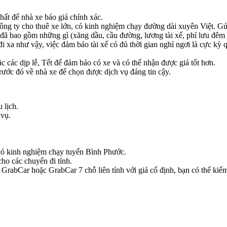
hất để nhà xe báo giá chính xác.
công ty cho thuê xe lớn, có kinh nghiệm chạy đường dài xuyên Việt. Gửi 
đã bao gồm những gì (xăng dầu, cầu đường, lương tài xế, phí lưu đêm 
i xa như vậy, việc đảm bảo tài xế có đủ thời gian nghỉ ngơi là cực kỳ 
 các dịp lễ, Tết để đảm bảo có xe và có thể nhận được giá tốt hơn.
ước đó về nhà xe để chọn được dịch vụ đáng tin cậy.
 lịch.
 vụ.
e có kinh nghiệm chạy tuyến Bình Phước.
ho các chuyến đi tỉnh.
rabCar hoặc GrabCar 7 chỗ liên tỉnh với giá cố định, bạn có thể kiểm 