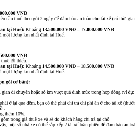
.000.000 VNĐ
u cầu thuê theo gói 2 ngày để đảm bảo an toàn cho tài xế (có thời gia
an tại Huế):
Khoảng
13.500.000 VNĐ – 17.000.000 VNĐ
à một lượng km nhất định tại Huế.
.500.000 VNĐ
thuê tối thiểu.
an tại Huế):
Khoảng
14.500.000 VNĐ – 18.500.000 VNĐ
à một lượng km nhất định tại Huế.
ọn gói cơ bản):
ời gian di chuyển hoặc số km vượt quá định mức trong hợp đồng (ví dụ
phải ở lại qua đêm, bạn có thể phải chi trả chi phí ăn ở cho tài xế 
ồi.
ăng thêm 10%.
ồm trong giá thuê xe và sẽ do khách hàng chi trả tại chỗ.
, một số nhà xe có thể sắp xếp 2 tài xế luân phiên để đảm bảo an toàn,