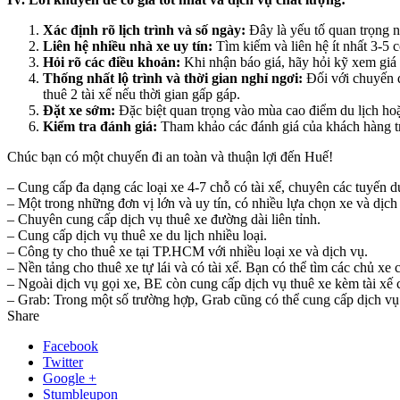
Xác định rõ lịch trình và số ngày:
Đây là yếu tố quan trọng n
Liên hệ nhiều nhà xe uy tín:
Tìm kiếm và liên hệ ít nhất 3-5 
Hỏi rõ các điều khoản:
Khi nhận báo giá, hãy hỏi kỹ xem giá 
Thống nhất lộ trình và thời gian nghỉ ngơi:
Đối với chuyến đ
thuê 2 tài xế nếu thời gian gấp gáp.
Đặt xe sớm:
Đặc biệt quan trọng vào mùa cao điểm du lịch hoặc
Kiểm tra đánh giá:
Tham khảo các đánh giá của khách hàng tr
Chúc bạn có một chuyến đi an toàn và thuận lợi đến Huế!
– Cung cấp đa dạng các loại xe 4-7 chỗ có tài xế, chuyên các tuyến du
– Một trong những đơn vị lớn và uy tín, có nhiều lựa chọn xe và dịch
– Chuyên cung cấp dịch vụ thuê xe đường dài liên tỉnh.
– Cung cấp dịch vụ thuê xe du lịch nhiều loại.
– Công ty cho thuê xe tại TP.HCM với nhiều loại xe và dịch vụ.
– Nền tảng cho thuê xe tự lái và có tài xế. Bạn có thể tìm các chủ x
– Ngoài dịch vụ gọi xe, BE còn cung cấp dịch vụ thuê xe kèm tài xế c
– Grab: Trong một số trường hợp, Grab cũng có thể cung cấp dịch vụ G
Share
Facebook
Twitter
Google +
Stumbleupon