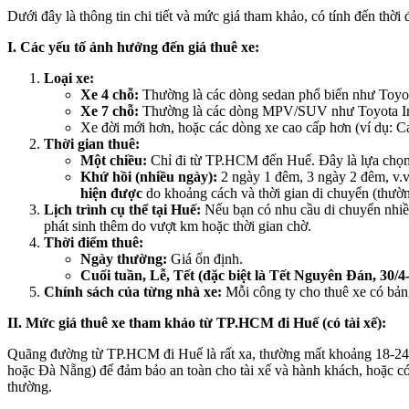
Dưới đây là thông tin chi tiết và mức giá tham khảo, có tính đến thời
I. Các yếu tố ảnh hưởng đến giá thuê xe:
Loại xe:
Xe 4 chỗ:
Thường là các dòng sedan phổ biến như Toyot
Xe 7 chỗ:
Thường là các dòng MPV/SUV như Toyota Inno
Xe đời mới hơn, hoặc các dòng xe cao cấp hơn (ví dụ: C
Thời gian thuê:
Một chiều:
Chỉ đi từ TP.HCM đến Huế. Đây là lựa chọn 
Khứ hồi (nhiều ngày):
2 ngày 1 đêm, 3 ngày 2 đêm, v.v.
hiện được
do khoảng cách và thời gian di chuyển (thường
Lịch trình cụ thể tại Huế:
Nếu bạn có nhu cầu di chuyển nhiề
phát sinh thêm do vượt km hoặc thời gian chờ.
Thời điểm thuê:
Ngày thường:
Giá ổn định.
Cuối tuần, Lễ, Tết (đặc biệt là Tết Nguyên Đán, 30/4
Chính sách của từng nhà xe:
Mỗi công ty cho thuê xe có bảng
II. Mức giá thuê xe tham khảo từ TP.HCM đi Huế (có tài xế):
Quãng đường từ TP.HCM đi Huế là rất xa, thường mất khoảng 18-24 t
hoặc Đà Nẵng) để đảm bảo an toàn cho tài xế và hành khách, hoặc có 2
thường.