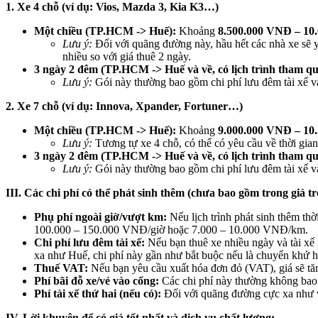
1. Xe 4 chỗ (ví dụ: Vios, Mazda 3, Kia K3…)
Một chiều (TP.HCM -> Huế):
Khoảng
8.500.000 VNĐ – 10
Lưu ý:
Đối với quãng đường này, hầu hết các nhà xe sẽ yê
nhiều so với giá thuê 2 ngày.
3 ngày 2 đêm (TP.HCM -> Huế và về, có lịch trình tham qu
Lưu ý:
Gói này thường bao gồm chi phí lưu đêm tài xế v
2. Xe 7 chỗ (ví dụ: Innova, Xpander, Fortuner…)
Một chiều (TP.HCM -> Huế):
Khoảng
9.000.000 VNĐ – 10
Lưu ý:
Tương tự xe 4 chỗ, có thể có yêu cầu về thời gian 
3 ngày 2 đêm (TP.HCM -> Huế và về, có lịch trình tham qu
Lưu ý:
Gói này thường bao gồm chi phí lưu đêm tài xế v
III. Các chi phí có thể phát sinh thêm (chưa bao gồm trong giá tr
Phụ phí ngoài giờ/vượt km:
Nếu lịch trình phát sinh thêm th
100.000 – 150.000 VNĐ/giờ hoặc 7.000 – 10.000 VNĐ/km.
Chi phí lưu đêm tài xế:
Nếu bạn thuê xe nhiều ngày và tài xế 
xa như Huế, chi phí này gần như bắt buộc nếu là chuyến khứ h
Thuế VAT:
Nếu bạn yêu cầu xuất hóa đơn đỏ (VAT), giá sẽ t
Phí bãi đỗ xe/vé vào cổng:
Các chi phí này thường không bao g
Phí tài xế thứ hai (nếu có):
Đối với quãng đường cực xa như vậy
IV. Lời khuyên để có giá tốt nhất và dịch vụ chất lượng: