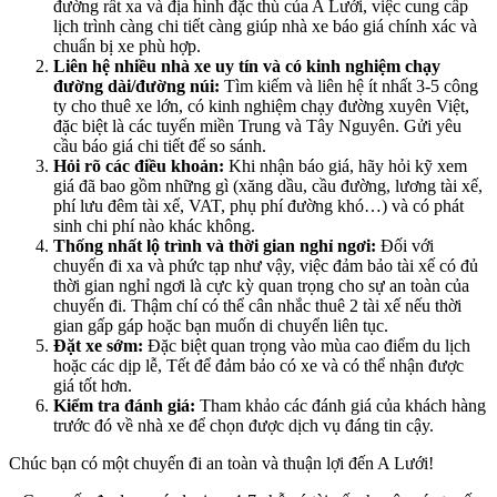
đường rất xa và địa hình đặc thù của A Lưới, việc cung cấp
lịch trình càng chi tiết càng giúp nhà xe báo giá chính xác và
chuẩn bị xe phù hợp.
Liên hệ nhiều nhà xe uy tín và có kinh nghiệm chạy
đường dài/đường núi:
Tìm kiếm và liên hệ ít nhất 3-5 công
ty cho thuê xe lớn, có kinh nghiệm chạy đường xuyên Việt,
đặc biệt là các tuyến miền Trung và Tây Nguyên. Gửi yêu
cầu báo giá chi tiết để so sánh.
Hỏi rõ các điều khoản:
Khi nhận báo giá, hãy hỏi kỹ xem
giá đã bao gồm những gì (xăng dầu, cầu đường, lương tài xế,
phí lưu đêm tài xế, VAT, phụ phí đường khó…) và có phát
sinh chi phí nào khác không.
Thống nhất lộ trình và thời gian nghỉ ngơi:
Đối với
chuyến đi xa và phức tạp như vậy, việc đảm bảo tài xế có đủ
thời gian nghỉ ngơi là cực kỳ quan trọng cho sự an toàn của
chuyến đi. Thậm chí có thể cân nhắc thuê 2 tài xế nếu thời
gian gấp gáp hoặc bạn muốn di chuyển liên tục.
Đặt xe sớm:
Đặc biệt quan trọng vào mùa cao điểm du lịch
hoặc các dịp lễ, Tết để đảm bảo có xe và có thể nhận được
giá tốt hơn.
Kiểm tra đánh giá:
Tham khảo các đánh giá của khách hàng
trước đó về nhà xe để chọn được dịch vụ đáng tin cậy.
Chúc bạn có một chuyến đi an toàn và thuận lợi đến A Lưới!