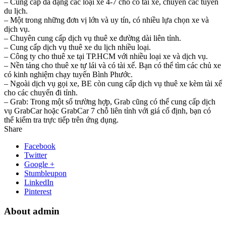
– Cung cấp đa dạng các loại xe 4-7 chỗ có tài xế, chuyên các tuyến
du lịch.
– Một trong những đơn vị lớn và uy tín, có nhiều lựa chọn xe và
dịch vụ.
– Chuyên cung cấp dịch vụ thuê xe đường dài liên tỉnh.
– Cung cấp dịch vụ thuê xe du lịch nhiều loại.
– Công ty cho thuê xe tại TP.HCM với nhiều loại xe và dịch vụ.
– Nền tảng cho thuê xe tự lái và có tài xế. Bạn có thể tìm các chủ xe
có kinh nghiệm chạy tuyến Bình Phước.
– Ngoài dịch vụ gọi xe, BE còn cung cấp dịch vụ thuê xe kèm tài xế
cho các chuyến đi tỉnh.
– Grab: Trong một số trường hợp, Grab cũng có thể cung cấp dịch
vụ GrabCar hoặc GrabCar 7 chỗ liên tỉnh với giá cố định, bạn có
thể kiểm tra trực tiếp trên ứng dụng.
Share
Facebook
Twitter
Google +
Stumbleupon
LinkedIn
Pinterest
About admin