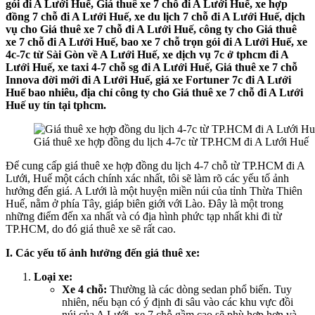
gói đi A Lưới Huế, Giá thuê xe 7 chỗ đi A Lưới Huế, xe hợp
đồng 7 chỗ đi A Lưới Huế, xe du lịch 7 chỗ đi A Lưới Huế, dịch
vụ cho Giá thuê xe 7 chỗ đi A Lưới Huế, công ty cho Giá thuê
xe 7 chỗ đi A Lưới Huế, bao xe 7 chỗ trọn gói đi A Lưới Huế, xe
4c-7c từ Sài Gòn về A Lưới Huế, xe dịch vụ 7c ở tphcm đi A
Lưới Huế, xe taxi 4-7 chỗ sg đi A Lưới Huế, Giá thuê xe 7 chỗ
Innova đời mới đi A Lưới Huế, giá xe Fortuner 7c đi A Lưới
Huế bao nhiêu, địa chỉ công ty cho Giá thuê xe 7 chỗ đi A Lưới
Huế uy tín tại tphcm.
Giá thuê xe hợp đồng du lịch 4-7c từ TP.HCM đi A Lưới Huế
Để cung cấp giá thuê xe hợp đồng du lịch 4-7 chỗ từ TP.HCM đi A
Lưới, Huế một cách chính xác nhất, tôi sẽ làm rõ các yếu tố ảnh
hưởng đến giá. A Lưới là một huyện miền núi của tỉnh Thừa Thiên
Huế, nằm ở phía Tây, giáp biên giới với Lào. Đây là một trong
những điểm đến xa nhất và có địa hình phức tạp nhất khi đi từ
TP.HCM, do đó giá thuê xe sẽ rất cao.
I. Các yếu tố ảnh hưởng đến giá thuê xe:
Loại xe:
Xe 4 chỗ:
Thường là các dòng sedan phổ biến. Tuy
nhiên, nếu bạn có ý định đi sâu vào các khu vực đồi
núi của A Lưới, xe 7 chỗ gầm cao sẽ phù hợp hơn và