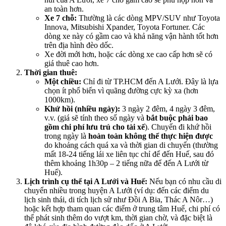
an toàn hơn.
Xe 7 chỗ:
Thường là các dòng MPV/SUV như Toyota
Innova, Mitsubishi Xpander, Toyota Fortuner. Các
dòng xe này có gầm cao và khả năng vận hành tốt hơn
trên địa hình đèo dốc.
Xe đời mới hơn, hoặc các dòng xe cao cấp hơn sẽ có
giá thuê cao hơn.
Thời gian thuê:
Một chiều:
Chỉ đi từ TP.HCM đến A Lưới. Đây là lựa
chọn ít phổ biến vì quãng đường cực kỳ xa (hơn
1000km).
Khứ hồi (nhiều ngày):
3 ngày 2 đêm, 4 ngày 3 đêm,
v.v. (giá sẽ tính theo số ngày và
bắt buộc phải bao
gồm chi phí lưu trú cho tài xế
). Chuyến đi khứ hồi
trong ngày là
hoàn toàn không thể thực hiện được
do khoảng cách quá xa và thời gian di chuyển (thường
mất 18-24 tiếng lái xe liên tục chỉ để đến Huế, sau đó
thêm khoảng 1h30p – 2 tiếng nữa để đến A Lưới từ
Huế).
Lịch trình cụ thể tại A Lưới và Huế:
Nếu bạn có nhu cầu di
chuyển nhiều trong huyện A Lưới (ví dụ: đến các điểm du
lịch sinh thái, di tích lịch sử như Đồi A Bia, Thác A Nôr…)
hoặc kết hợp tham quan các điểm ở trung tâm Huế, chi phí có
thể phát sinh thêm do vượt km, thời gian chờ, và đặc biệt là