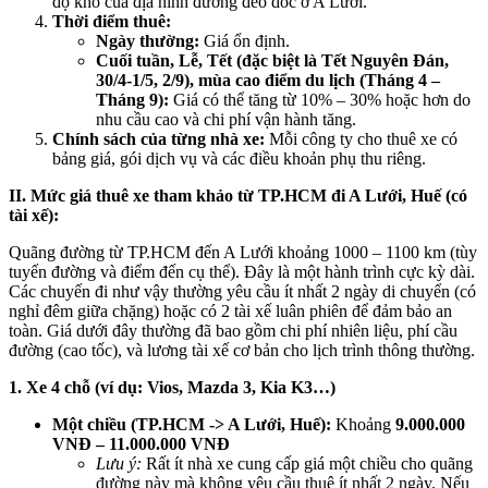
độ khó của địa hình đường đèo dốc ở A Lưới.
Thời điểm thuê:
Ngày thường:
Giá ổn định.
Cuối tuần, Lễ, Tết (đặc biệt là Tết Nguyên Đán,
30/4-1/5, 2/9), mùa cao điểm du lịch (Tháng 4 –
Tháng 9):
Giá có thể tăng từ 10% – 30% hoặc hơn do
nhu cầu cao và chi phí vận hành tăng.
Chính sách của từng nhà xe:
Mỗi công ty cho thuê xe có
bảng giá, gói dịch vụ và các điều khoản phụ thu riêng.
II. Mức giá thuê xe tham khảo từ TP.HCM đi A Lưới, Huế (có
tài xế):
Quãng đường từ TP.HCM đến A Lưới khoảng 1000 – 1100 km (tùy
tuyến đường và điểm đến cụ thể). Đây là một hành trình cực kỳ dài.
Các chuyến đi như vậy thường yêu cầu ít nhất 2 ngày di chuyển (có
nghỉ đêm giữa chặng) hoặc có 2 tài xế luân phiên để đảm bảo an
toàn. Giá dưới đây thường đã bao gồm chi phí nhiên liệu, phí cầu
đường (cao tốc), và lương tài xế cơ bản cho lịch trình thông thường.
1. Xe 4 chỗ (ví dụ: Vios, Mazda 3, Kia K3…)
Một chiều (TP.HCM -> A Lưới, Huế):
Khoảng
9.000.000
VNĐ – 11.000.000 VNĐ
Lưu ý:
Rất ít nhà xe cung cấp giá một chiều cho quãng
đường này mà không yêu cầu thuê ít nhất 2 ngày. Nếu