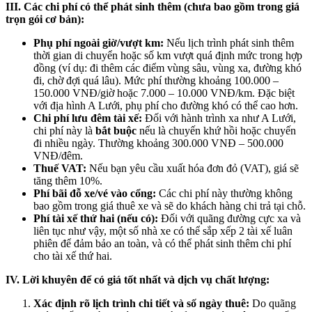
III. Các chi phí có thể phát sinh thêm (chưa bao gồm trong giá
trọn gói cơ bản):
Phụ phí ngoài giờ/vượt km:
Nếu lịch trình phát sinh thêm
thời gian di chuyển hoặc số km vượt quá định mức trong hợp
đồng (ví dụ: đi thêm các điểm vùng sâu, vùng xa, đường khó
đi, chờ đợi quá lâu). Mức phí thường khoảng 100.000 –
150.000 VNĐ/giờ hoặc 7.000 – 10.000 VNĐ/km. Đặc biệt
với địa hình A Lưới, phụ phí cho đường khó có thể cao hơn.
Chi phí lưu đêm tài xế:
Đối với hành trình xa như A Lưới,
chi phí này là
bắt buộc
nếu là chuyến khứ hồi hoặc chuyến
đi nhiều ngày. Thường khoảng 300.000 VNĐ – 500.000
VNĐ/đêm.
Thuế VAT:
Nếu bạn yêu cầu xuất hóa đơn đỏ (VAT), giá sẽ
tăng thêm 10%.
Phí bãi đỗ xe/vé vào cổng:
Các chi phí này thường không
bao gồm trong giá thuê xe và sẽ do khách hàng chi trả tại chỗ.
Phí tài xế thứ hai (nếu có):
Đối với quãng đường cực xa và
liên tục như vậy, một số nhà xe có thể sắp xếp 2 tài xế luân
phiên để đảm bảo an toàn, và có thể phát sinh thêm chi phí
cho tài xế thứ hai.
IV. Lời khuyên để có giá tốt nhất và dịch vụ chất lượng:
Xác định rõ lịch trình chi tiết và số ngày thuê:
Do quãng