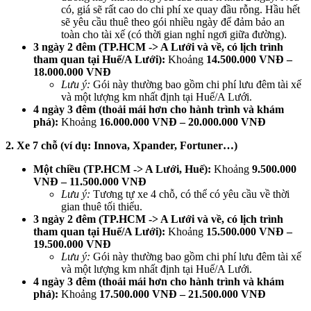
có, giá sẽ rất cao do chi phí xe quay đầu rỗng. Hầu hết
sẽ yêu cầu thuê theo gói nhiều ngày để đảm bảo an
toàn cho tài xế (có thời gian nghỉ ngơi giữa đường).
3 ngày 2 đêm (TP.HCM -> A Lưới và về, có lịch trình
tham quan tại Huế/A Lưới):
Khoảng
14.500.000 VNĐ –
18.000.000 VNĐ
Lưu ý:
Gói này thường bao gồm chi phí lưu đêm tài xế
và một lượng km nhất định tại Huế/A Lưới.
4 ngày 3 đêm (thoải mái hơn cho hành trình và khám
phá):
Khoảng
16.000.000 VNĐ – 20.000.000 VNĐ
2. Xe 7 chỗ (ví dụ: Innova, Xpander, Fortuner…)
Một chiều (TP.HCM -> A Lưới, Huế):
Khoảng
9.500.000
VNĐ – 11.500.000 VNĐ
Lưu ý:
Tương tự xe 4 chỗ, có thể có yêu cầu về thời
gian thuê tối thiểu.
3 ngày 2 đêm (TP.HCM -> A Lưới và về, có lịch trình
tham quan tại Huế/A Lưới):
Khoảng
15.500.000 VNĐ –
19.500.000 VNĐ
Lưu ý:
Gói này thường bao gồm chi phí lưu đêm tài xế
và một lượng km nhất định tại Huế/A Lưới.
4 ngày 3 đêm (thoải mái hơn cho hành trình và khám
phá):
Khoảng
17.500.000 VNĐ – 21.500.000 VNĐ