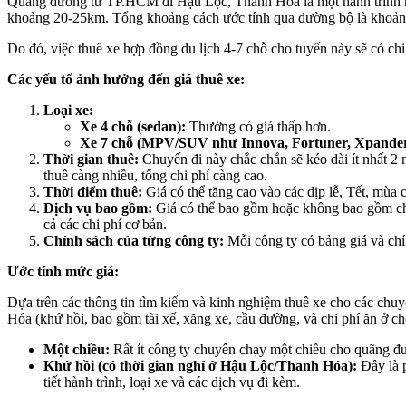
Quãng đường từ TP.HCM đi Hậu Lộc, Thanh Hóa là một hành trình rấ
khoảng 20-25km. Tổng khoảng cách ước tính qua đường bộ là khoả
Do đó, việc thuê xe hợp đồng du lịch 4-7 chỗ cho tuyến này sẽ có chi
Các yếu tố ảnh hưởng đến giá thuê xe:
Loại xe:
Xe 4 chỗ (sedan):
Thường có giá thấp hơn.
Xe 7 chỗ (MPV/SUV như Innova, Fortuner, Xpander,
Thời gian thuê:
Chuyến đi này chắc chắn sẽ kéo dài ít nhất 2 
thuê càng nhiều, tổng chi phí càng cao.
Thời điểm thuê:
Giá có thể tăng cao vào các dịp lễ, Tết, mùa 
Dịch vụ bao gồm:
Giá có thể bao gồm hoặc không bao gồm chi p
cả các chi phí cơ bản.
Chính sách của từng công ty:
Mỗi công ty có bảng giá và chín
Ước tính mức giá:
Dựa trên các thông tin tìm kiếm và kinh nghiệm thuê xe cho các ch
Hóa (khứ hồi, bao gồm tài xế, xăng xe, cầu đường, và chi phí ăn ở c
Một chiều:
Rất ít công ty chuyên chạy một chiều cho quãng đườ
Khứ hồi (có thời gian nghỉ ở Hậu Lộc/Thanh Hóa):
Đây là 
tiết hành trình, loại xe và các dịch vụ đi kèm.