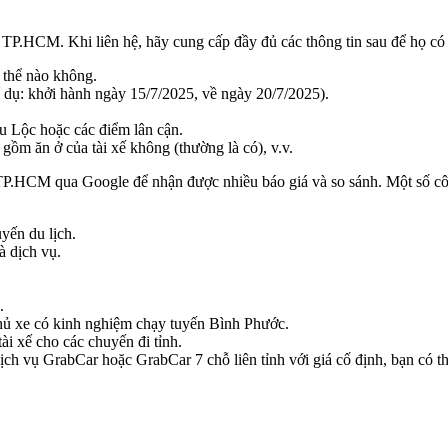
ại TP.HCM. Khi liên hệ, hãy cung cấp đầy đủ các thông tin sau để họ có t
 thể nào không.
í dụ: khởi hành ngày 15/7/2025, về ngày 20/7/2025).
u Lộc hoặc các điểm lân cận.
gồm ăn ở của tài xế không (thường là có), v.v.
ại TP.HCM qua Google để nhận được nhiều báo giá và so sánh. Một số c
yến du lịch.
à dịch vụ.
.
 chủ xe có kinh nghiệm chạy tuyến Bình Phước.
ài xế cho các chuyến đi tỉnh.
h vụ GrabCar hoặc GrabCar 7 chỗ liên tỉnh với giá cố định, bạn có thể