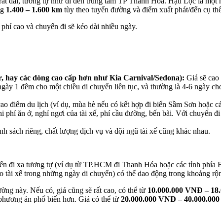
t dài, tương tự như đi đến trung tâm TP Thanh Hóa. Hậu Lộc là một
ng
1.400 – 1.600 km
tùy theo tuyến đường và điểm xuất phát/đến cụ thể
 phí cao và chuyến đi sẽ kéo dài nhiều ngày.
 hay các dòng cao cấp hơn như Kia Carnival/Sedona):
Giá sẽ cao 
ngày 1 đêm cho một chiều di chuyển liên tục, và thường là 4-6 ngày ch
cao điểm du lịch (ví dụ, mùa hè nếu có kết hợp đi biển Sầm Sơn hoặc c
hí ăn ở, nghỉ ngơi của tài xế, phí cầu đường, bến bãi. Với chuyến đi 
h sách riêng, chất lượng dịch vụ và đội ngũ tài xế cũng khác nhau.
uyến đi xa tương tự (ví dụ từ TP.HCM đi Thanh Hóa hoặc các tỉnh phí
ho tài xế trong những ngày di chuyển) có thể dao động trong khoảng rộ
ng này. Nếu có, giá cũng sẽ rất cao, có thể từ
10.000.000 VNĐ – 18
phương án phổ biến hơn. Giá có thể từ
20.000.000 VNĐ – 40.000.00