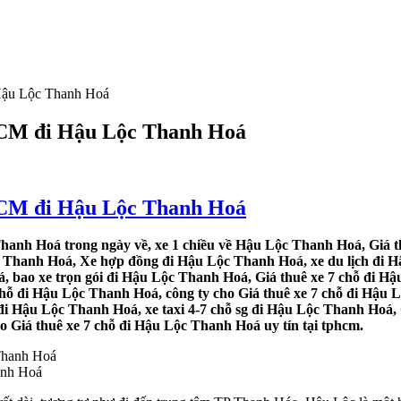
 Hậu Lộc Thanh Hoá
.HCM đi Hậu Lộc Thanh Hoá
.HCM đi Hậu Lộc Thanh Hoá
hanh Hoá trong ngày về, xe 1 chiều về Hậu Lộc Thanh Hoá, Giá th
c Thanh Hoá, Xe hợp đồng đi Hậu Lộc Thanh Hoá, xe du lịch đi H
á, bao xe trọn gói đi Hậu Lộc Thanh Hoá, Giá thuê xe 7 chỗ đi H
chỗ đi Hậu Lộc Thanh Hoá, công ty cho Giá thuê xe 7 chỗ đi Hậu 
đi Hậu Lộc Thanh Hoá, xe taxi 4-7 chỗ sg đi Hậu Lộc Thanh Hoá, 
o Giá thuê xe 7 chỗ đi Hậu Lộc Thanh Hoá uy tín tại tphcm.
anh Hoá