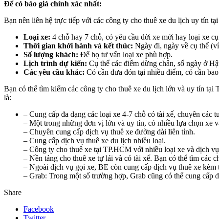
Để có báo giá chính xác nhất:
Bạn nên liên hệ trực tiếp với các công ty cho thuê xe du lịch uy tín t
Loại xe:
4 chỗ hay 7 chỗ, có yêu cầu đời xe mới hay loại xe cụ
Thời gian khởi hành và kết thúc:
Ngày đi, ngày về cụ thể (v
Số lượng khách:
Để họ tư vấn loại xe phù hợp.
Lịch trình dự kiến:
Cụ thể các điểm dừng chân, số ngày ở Hậ
Các yêu cầu khác:
Có cần đưa đón tại nhiều điểm, có cần bao 
Bạn có thể tìm kiếm các công ty cho thuê xe du lịch lớn và uy tín t
là:
– Cung cấp đa dạng các loại xe 4-7 chỗ có tài xế, chuyên các tu
– Một trong những đơn vị lớn và uy tín, có nhiều lựa chọn xe v
– Chuyên cung cấp dịch vụ thuê xe đường dài liên tỉnh.
– Cung cấp dịch vụ thuê xe du lịch nhiều loại.
– Công ty cho thuê xe tại TP.HCM với nhiều loại xe và dịch vụ
– Nền tảng cho thuê xe tự lái và có tài xế. Bạn có thể tìm các
– Ngoài dịch vụ gọi xe, BE còn cung cấp dịch vụ thuê xe kèm t
– Grab: Trong một số trường hợp, Grab cũng có thể cung cấp dịc
Share
Facebook
Twitter