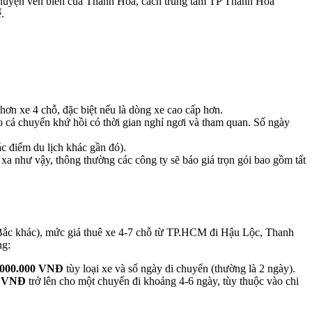
 huyện ven biển của Thanh Hóa, cách trung tâm TP Thanh Hóa
.
hơn xe 4 chỗ, đặc biệt nếu là dòng xe cao cấp hơn.
o cả chuyến khứ hồi có thời gian nghỉ ngơi và tham quan. Số ngày
ác điểm du lịch khác gần đó).
xa như vậy, thông thường các công ty sẽ báo giá trọn gói bao gồm tất
a Bắc khác), mức giá thuê xe 4-7 chỗ từ TP.HCM đi Hậu Lộc, Thanh
ng:
.000.000 VNĐ
tùy loại xe và số ngày di chuyển (thường là 2 ngày).
0 VNĐ
trở lên cho một chuyến đi khoảng 4-6 ngày, tùy thuộc vào chi