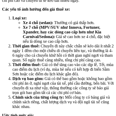
chi phí cao và chuyến đi sẽ kéo dài nhiều ngày.
Các yếu tố ảnh hưởng đến giá thuê xe:
Loại xe:
Xe 4 chỗ (sedan):
Thường có giá thấp hơn.
Xe 7 chỗ (MPV/SUV như Innova, Fortuner,
Xpander, hay các dòng cao cấp hơn như Kia
Carnival/Sedona):
Giá sẽ cao hơn xe 4 chỗ, đặc biệt
nếu là dòng xe cao cấp hơn.
Thời gian thuê:
Chuyến đi này chắc chắn sẽ kéo dài ít nhất 2
ngày 1 đêm cho một chiều di chuyển liên tục, và thường là 4-
6 ngày cho cả chuyến khứ hồi có thời gian nghỉ ngơi và tham
quan. Số ngày thuê càng nhiều, tổng chi phí càng cao.
Thời điểm thuê:
Giá có thể tăng cao vào các dịp lễ, Tết, mùa
cao điểm du lịch (ví dụ, mùa hè nếu có kết hợp đi biển Sầm
Sơn hoặc các điểm du lịch khác gần đó).
Dịch vụ bao gồm:
Giá có thể bao gồm hoặc không bao gồm
chi phí ăn ở, nghỉ ngơi của tài xế, phí cầu đường, bến bãi. Với
chuyến đi xa như vậy, thông thường các công ty sẽ báo giá
trọn gói bao gồm tất cả các chi phí cơ bản.
Chính sách của từng công ty:
Mỗi công ty có bảng giá và
chính sách riêng, chất lượng dịch vụ và đội ngũ tài xế cũng
khác nhau.
Ước tính mức giá: