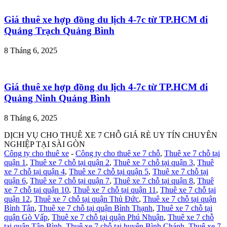
Giá thuê xe hợp đồng du lịch 4-7c từ TP.HCM đi
Quảng Trạch Quảng Bình
8 Tháng 6, 2025
Giá thuê xe hợp đồng du lịch 4-7c từ TP.HCM đi
Quảng Ninh Quảng Bình
8 Tháng 6, 2025
DỊCH VỤ CHO THUÊ XE 7 CHỖ GIÁ RẺ UY TÍN CHUYÊN
NGHIỆP TẠI SÀI GÒN
Công ty cho thuê xe
-
Công ty cho thuê xe 7 chỗ
,
Thuê xe 7 chỗ tại
quận 1
,
Thuê xe 7 chỗ tại quận 2
,
Thuê xe 7 chỗ tại quận 3
,
Thuê
xe 7 chỗ tại quận 4
,
Thuê xe 7 chỗ tại quận 5
,
Thuê xe 7 chỗ tại
quận 6
,
Thuê xe 7 chỗ tại quận 7
,
Thuê xe 7 chỗ tại quận 8
,
Thuê
xe 7 chỗ tại quận 10
,
Thuê xe 7 chỗ tại quận 11
,
Thuê xe 7 chỗ tại
quận 12
,
Thuê xe 7 chỗ tại quận Thủ Đức
,
Thuê xe 7 chỗ tại quận
Bình Tân
,
Thuê xe 7 chỗ tại quận Bình Thạnh
,
Thuê xe 7 chỗ tại
quận Gò Vấp
,
Thuê xe 7 chỗ tại quận Phú Nhuận
,
Thuê xe 7 chỗ
tại quận Tân Bình
,
Thuê xe 7 chỗ tại huyện Bình Chánh
,
Thuê xe 7