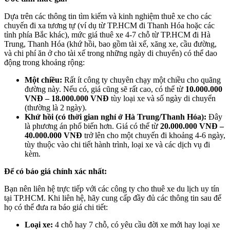
Dựa trên các thông tin tìm kiếm và kinh nghiệm thuê xe cho các
chuyến đi xa tương tự (ví dụ từ TP.HCM đi Thanh Hóa hoặc các
tỉnh phía Bắc khác), mức giá thuê xe 4-7 chỗ từ TP.HCM đi Hà
Trung, Thanh Hóa (khứ hồi, bao gồm tài xế, xăng xe, cầu đường,
và chi phí ăn ở cho tài xế trong những ngày di chuyển) có thể dao
động trong khoảng rộng:
Một chiều:
Rất ít công ty chuyên chạy một chiều cho quãng
đường này. Nếu có, giá cũng sẽ rất cao, có thể từ
10.000.000
VNĐ – 18.000.000 VNĐ
tùy loại xe và số ngày di chuyển
(thường là 2 ngày).
Khứ hồi (có thời gian nghỉ ở Hà Trung/Thanh Hóa):
Đây
là phương án phổ biến hơn. Giá có thể từ
20.000.000 VNĐ –
40.000.000 VNĐ
trở lên cho một chuyến đi khoảng 4-6 ngày,
tùy thuộc vào chi tiết hành trình, loại xe và các dịch vụ đi
kèm.
Để có báo giá chính xác nhất:
Bạn nên liên hệ trực tiếp với các công ty cho thuê xe du lịch uy tín
tại TP.HCM. Khi liên hệ, hãy cung cấp đầy đủ các thông tin sau để
họ có thể đưa ra báo giá chi tiết:
Loại xe:
4 chỗ hay 7 chỗ, có yêu cầu đời xe mới hay loại xe