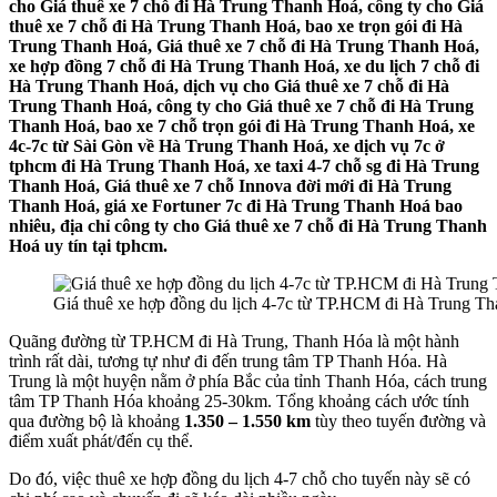
cho Giá thuê xe 7 chỗ đi Hà Trung Thanh Hoá, công ty cho Giá
thuê xe 7 chỗ đi Hà Trung Thanh Hoá, bao xe trọn gói đi Hà
Trung Thanh Hoá, Giá thuê xe 7 chỗ đi Hà Trung Thanh Hoá,
xe hợp đồng 7 chỗ đi Hà Trung Thanh Hoá, xe du lịch 7 chỗ đi
Hà Trung Thanh Hoá, dịch vụ cho Giá thuê xe 7 chỗ đi Hà
Trung Thanh Hoá, công ty cho Giá thuê xe 7 chỗ đi Hà Trung
Thanh Hoá, bao xe 7 chỗ trọn gói đi Hà Trung Thanh Hoá, xe
4c-7c từ Sài Gòn về Hà Trung Thanh Hoá, xe dịch vụ 7c ở
tphcm đi Hà Trung Thanh Hoá, xe taxi 4-7 chỗ sg đi Hà Trung
Thanh Hoá, Giá thuê xe 7 chỗ Innova đời mới đi Hà Trung
Thanh Hoá, giá xe Fortuner 7c đi Hà Trung Thanh Hoá bao
nhiêu, địa chỉ công ty cho Giá thuê xe 7 chỗ đi Hà Trung Thanh
Hoá uy tín tại tphcm.
Giá thuê xe hợp đồng du lịch 4-7c từ TP.HCM đi Hà Trung T
Quãng đường từ TP.HCM đi Hà Trung, Thanh Hóa là một hành
trình rất dài, tương tự như đi đến trung tâm TP Thanh Hóa. Hà
Trung là một huyện nằm ở phía Bắc của tỉnh Thanh Hóa, cách trung
tâm TP Thanh Hóa khoảng 25-30km. Tổng khoảng cách ước tính
qua đường bộ là khoảng
1.350 – 1.550 km
tùy theo tuyến đường và
điểm xuất phát/đến cụ thể.
Do đó, việc thuê xe hợp đồng du lịch 4-7 chỗ cho tuyến này sẽ có