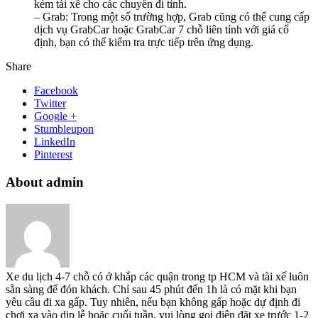
kèm tài xế cho các chuyến đi tỉnh.
– Grab: Trong một số trường hợp, Grab cũng có thể cung cấp
dịch vụ GrabCar hoặc GrabCar 7 chỗ liên tỉnh với giá cố
định, bạn có thể kiểm tra trực tiếp trên ứng dụng.
Share
Facebook
Twitter
Google +
Stumbleupon
LinkedIn
Pinterest
About admin
Xe du lịch 4-7 chỗ có ở khắp các quận trong tp HCM và tài xế luôn
sẵn sàng để đón khách. Chỉ sau 45 phút đến 1h là có mặt khi bạn
yêu cầu đi xa gấp. Tuy nhiên, nếu bạn không gấp hoặc dự định đi
chơi xa vào dịp lễ hoặc cuối tuần, vui lòng gọi điện đặt xe trước 1-2