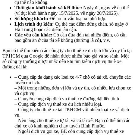
cụ thể nào không.
Thời gian khởi hành và kết thúc:
Ngày đi, ngày về cụ thể
(ví dụ: khởi hành ngày 15/7/2025, về ngày 20/7/2025).
Số lượng khách:
Để họ tư vấn loại xe phù hợp.
Lịch trình dự kiến:
Cụ thể các điểm dừng chân, số ngày ở
Hà Trung hoặc các điểm lân cận.
Các yêu cầu khác:
Có cần đưa đón tại nhiều điểm, có cần
bao gồm ăn ở của tài xế không (thường là có), v.v.
Bạn có thể tìm kiếm các công ty cho thuê xe du lịch lớn và uy tín tại
TP.HCM qua Google để nhận được nhiều báo giá và so sánh. Một
số công ty thường được nhắc đến khi tìm kiếm dịch vụ thuê xe
đường dài là:
– Cung cấp đa dạng các loại xe 4-7 chỗ có tài xế, chuyên các
tuyến du lịch.
– Một trong những đơn vị lớn và uy tín, có nhiều lựa chọn xe
và dịch vụ.
– Chuyên cung cấp dịch vụ thuê xe đường dài liên tỉnh.
– Cung cấp dịch vụ thuê xe du lịch nhiều loại.
– Công ty cho thuê xe tại TP.HCM với nhiều loại xe và dịch
vụ.
– Nền tảng cho thuê xe tự lái và có tài xế. Bạn có thể tìm các
chủ xe có kinh nghiệm chạy tuyến Bình Phước.
– Ngoài dịch vụ gọi xe, BE còn cung cấp dịch vụ thuê xe