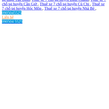
chỗ tại huyện Cần Giờ
,
Thuê xe 7 chỗ tại huyện Củ Chi
,
Thuê xe
7 chỗ tại huyện Hóc Môn
,
Thuê xe 7 chỗ tại huyện Nhà Bè
,
0905045525
Liên hệ
090504 5525