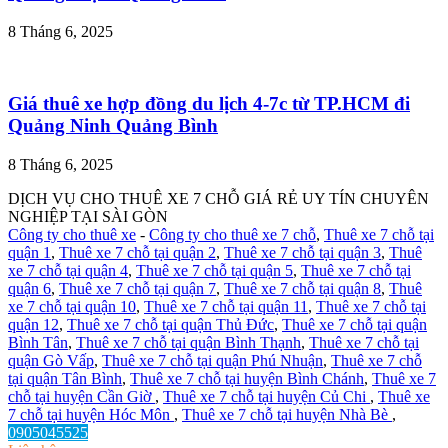
8 Tháng 6, 2025
Giá thuê xe hợp đồng du lịch 4-7c từ TP.HCM đi
Quảng Ninh Quảng Bình
8 Tháng 6, 2025
DỊCH VỤ CHO THUÊ XE 7 CHỖ GIÁ RẺ UY TÍN CHUYÊN
NGHIỆP TẠI SÀI GÒN
Công ty cho thuê xe
-
Công ty cho thuê xe 7 chỗ
,
Thuê xe 7 chỗ tại
quận 1
,
Thuê xe 7 chỗ tại quận 2
,
Thuê xe 7 chỗ tại quận 3
,
Thuê
xe 7 chỗ tại quận 4
,
Thuê xe 7 chỗ tại quận 5
,
Thuê xe 7 chỗ tại
quận 6
,
Thuê xe 7 chỗ tại quận 7
,
Thuê xe 7 chỗ tại quận 8
,
Thuê
xe 7 chỗ tại quận 10
,
Thuê xe 7 chỗ tại quận 11
,
Thuê xe 7 chỗ tại
quận 12
,
Thuê xe 7 chỗ tại quận Thủ Đức
,
Thuê xe 7 chỗ tại quận
Bình Tân
,
Thuê xe 7 chỗ tại quận Bình Thạnh
,
Thuê xe 7 chỗ tại
quận Gò Vấp
,
Thuê xe 7 chỗ tại quận Phú Nhuận
,
Thuê xe 7 chỗ
tại quận Tân Bình
,
Thuê xe 7 chỗ tại huyện Bình Chánh
,
Thuê xe 7
chỗ tại huyện Cần Giờ
,
Thuê xe 7 chỗ tại huyện Củ Chi
,
Thuê xe
7 chỗ tại huyện Hóc Môn
,
Thuê xe 7 chỗ tại huyện Nhà Bè
,
0905045525