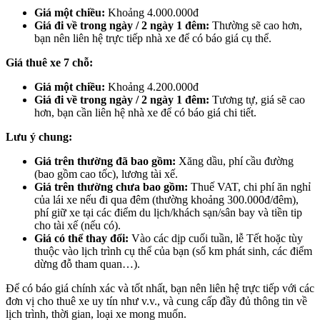
Giá một chiều:
Khoảng 4.000.000đ
Giá đi về trong ngày / 2 ngày 1 đêm:
Thường sẽ cao hơn,
bạn nên liên hệ trực tiếp nhà xe để có báo giá cụ thể.
Giá thuê xe 7 chỗ:
Giá một chiều:
Khoảng 4.200.000đ
Giá đi về trong ngày / 2 ngày 1 đêm:
Tương tự, giá sẽ cao
hơn, bạn cần liên hệ nhà xe để có báo giá chi tiết.
Lưu ý chung:
Giá trên thường đã bao gồm:
Xăng dầu, phí cầu đường
(bao gồm cao tốc), lương tài xế.
Giá trên thường chưa bao gồm:
Thuế VAT, chi phí ăn nghỉ
của lái xe nếu đi qua đêm (thường khoảng 300.000đ/đêm),
phí giữ xe tại các điểm du lịch/khách sạn/sân bay và tiền tip
cho tài xế (nếu có).
Giá có thể thay đổi:
Vào các dịp cuối tuần, lễ Tết hoặc tùy
thuộc vào lịch trình cụ thể của bạn (số km phát sinh, các điểm
dừng đỗ tham quan…).
Để có báo giá chính xác và tốt nhất, bạn nên liên hệ trực tiếp với các
đơn vị cho thuê xe uy tín như v.v., và cung cấp đầy đủ thông tin về
lịch trình, thời gian, loại xe mong muốn.