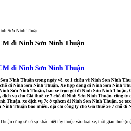
 Ninh Sơn Ninh Thuận
.HCM đi Ninh Sơn Ninh Thuận
.HCM đi Ninh Sơn Ninh Thuận
h Sơn Ninh Thuận trong ngày về, xe 1 chiều về Ninh Sơn Ninh Thu
7 chỗ đi Ninh Sơn Ninh Thuận, Xe hợp đồng đi Ninh Sơn Ninh Thuậ
i Ninh Sơn Ninh Thuận, bao xe trọn gói đi Ninh Sơn Ninh Thuận, G
dịch vụ cho Giá thuê xe 7 chỗ đi Ninh Sơn Ninh Thuận, công ty c
inh Thuận, xe dịch vụ 7c ở tphcm đi Ninh Sơn Ninh Thuận, xe taxi
 Ninh Thuận bao nhiêu, địa chỉ công ty cho Giá thuê xe 7 chỗ đi 
uận cũng sẽ có sự khác biệt tùy thuộc vào loại xe, thời gian thuê (mộ