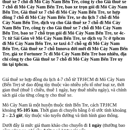
thuê xe 7 chỗ đi Mỏ Cày Nam Bến Tre, công ty cho Giá thuê xe
7 chỗ đi Mỏ Cày Nam Bến Tre, bao xe trọn gói đi Mỏ Cày Nam
Bến Tre, Giá thuê xe 7 chỗ đi Mỏ Cày Nam Bến Tre, xe hợp
đồng 7 chỗ đi Mỏ Cày Nam Bến Tre, xe du lịch 7 chỗ đi Mỏ
Cày Nam Bến Tre, dịch vụ cho Giá thuê xe 7 chỗ đi Mỏ Cày
Nam Bến Tre, công ty cho Giá thuê xe 7 chỗ đi Mỏ Cày Nam
Bến Tre, bao xe 7 chỗ trọn gói đi Mỏ Cày Nam Bến Tre, xe 4c-
7c từ Sài Gòn về Mỏ Cày Nam Bến Tre, xe dịch vụ 7c ở tphcm
đi Mỏ Cày Nam Bến Tre, xe taxi 4-7 chỗ sg đi Mỏ Cày Nam
Bến Tre, Giá thuê xe 7 chỗ Innova đời mới đi Mỏ Cày Nam Bến
Tre, giá xe Fortuner 7c đi Mỏ Cày Nam Bến Tre bao nhiêu, địa
chỉ công ty cho Giá thuê xe 7 chỗ đi Mỏ Cày Nam Bến Tre uy
tín tại tphcm.
Giá thuê xe hợp đồng du lịch 4-7 chỗ từ TP.HCM đi Mỏ Cày Nam
(Bến Tre) sẽ dao động tùy thuộc vào nhiều yếu tố như loại xe, thời
gian thuê (thuê 1 chiều, thuê 1 ngày, hay thuê nhiều ngày), và chính
sách giá của từng công ty cho thuê xe.
Mỏ Cày Nam là một huyện thuộc tỉnh Bến Tre, cách TP.HCM
khoảng
95-105 km
. Thời gian di chuyển bằng ô tô ước tính khoảng
2 – 2.5 giờ
, tùy thuộc vào tuyến đường và tình hình giao thông.
Dưới đây là mức giá tham khảo cho chuyến đi
1 ngày
(thường bao