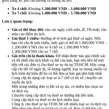
gồm xăng xe, phí cầu đường và lương tài xế):
Xe 4 chỗ:
Khoảng
1.300.000 VNĐ – 1.600.000 VNĐ
Xe 7 chỗ:
Khoảng
1.400.000 VNĐ – 1.700.000 VNĐ
Lưu ý quan trọng:
Giá có thể thay đổi:
vào các ngày cuối tuần, lễ, Tết hoặc vào
mùa cao điểm du lịch.
Giá thuê 1 chiều:
thường sẽ rẻ hơn giá thuê cả ngày. Nếu
bạn chỉ cần đi một chiều, mức giá có thể từ 1.000.000 VNĐ –
1.200.000 VNĐ cho xe 4 chỗ và 1.100.000 VNĐ –
1.300.000 VNĐ cho xe 7 chỗ.
Giá trên chỉ là tham khảo.
Để nhận được báo giá chính xác
và tốt nhất cho lịch trình cụ thể của bạn, bạn nên liên hệ trực
tiếp với các đơn vị cho thuê xe uy tín tại TP.HCM. Hãy cung
cấp chi tiết về ngày đi, số lượng người, loại xe mong muốn và
lịch trình dự kiến để họ có thể đưa ra báo giá phù hợp nhất.
Cung cấp đa dạng các loại xe 4-7 chỗ có tài xế, chuyên các
tuyến du lịch.
Một trong những đơn vị lớn và uy tín, có nhiều lựa chọn xe
và dịch vụ.
Chuyên cung cấp dịch vụ thuê xe đường dài liên tỉnh.
Cung cấp dịch vụ thuê xe du lịch nhiều loại.
Công ty cho thuê xe tại TP.HCM với nhiều loại xe và dịch vụ.
Nền tảng cho thuê xe tự lái và có tài xế. Bạn có thể tìm các