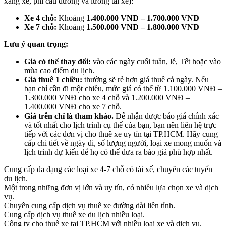
xăng xe, phí cầu đường và lương tài xế):
Xe 4 chỗ:
Khoảng
1.400.000 VNĐ – 1.700.000 VNĐ
Xe 7 chỗ:
Khoảng
1.500.000 VNĐ – 1.800.000 VNĐ
Lưu ý quan trọng:
Giá có thể thay đổi:
vào các ngày cuối tuần, lễ, Tết hoặc vào
mùa cao điểm du lịch.
Giá thuê 1 chiều:
thường sẽ rẻ hơn giá thuê cả ngày. Nếu
bạn chỉ cần đi một chiều, mức giá có thể từ 1.100.000 VNĐ –
1.300.000 VNĐ cho xe 4 chỗ và 1.200.000 VNĐ –
1.400.000 VNĐ cho xe 7 chỗ.
Giá trên chỉ là tham khảo.
Để nhận được báo giá chính xác
và tốt nhất cho lịch trình cụ thể của bạn, bạn nên liên hệ trực
tiếp với các đơn vị cho thuê xe uy tín tại TP.HCM. Hãy cung
cấp chi tiết về ngày đi, số lượng người, loại xe mong muốn và
lịch trình dự kiến để họ có thể đưa ra báo giá phù hợp nhất.
Cung cấp đa dạng các loại xe 4-7 chỗ có tài xế, chuyên các tuyến
du lịch.
Một trong những đơn vị lớn và uy tín, có nhiều lựa chọn xe và dịch
vụ.
Chuyên cung cấp dịch vụ thuê xe đường dài liên tỉnh.
Cung cấp dịch vụ thuê xe du lịch nhiều loại.
Công ty cho thuê xe tại TP.HCM với nhiều loại xe và dịch vụ.