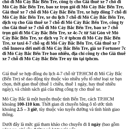
chỗ đi Mỏ Cày Bắc Bến Tre, công ty cho Giá thuê xe 7 chỗ đi
Mỏ Cày Bắc Bến Tre, bao xe trọn gói đi Mỏ Cày Bắc Bến Tre,
Giá thuê xe 7 chỗ đi Mỏ Cày Bắc Bến Tre, xe hợp đồng 7 chỗ đi
Mỏ Cày Bắc Bến Tre, xe du lịch 7 chỗ đi Mỏ Cày Bắc Bến Tre,
dịch vụ cho Giá thuê xe 7 chỗ đi Mỏ Cày Bắc Bến Tre, công ty
cho Giá thuê xe 7 chỗ đi Mỏ Cày Bắc Bến Tre, bao xe 7 chỗ
trọn gói đi Mỏ Cày Bắc Bến Tre, xe 4c-7c từ Sài Gòn về Mỏ
Cày Bắc Bến Tre, xe dịch vụ 7c ở tphcm đi Mỏ Cày Bắc Bến
Tre, xe taxi 4-7 chỗ sg đi Mỏ Cày Bắc Bến Tre, Giá thuê xe 7
chỗ Innova đời mới đi Mỏ Cày Bắc Bến Tre, giá xe Fortuner 7c
đi Mỏ Cày Bắc Bến Tre bao nhiêu, địa chỉ công ty cho Giá thuê
xe 7 chỗ đi Mỏ Cày Bắc Bến Tre uy tín tại tphcm.
Giá thuê xe hợp đồng du lịch 4-7 chỗ từ TP.HCM đi Mỏ Cày Bắc
(Bến Tre) sẽ dao động tùy thuộc vào nhiều yếu tố như loại xe bạn
chọn, thời gian thuê (thuê 1 chiều, thuê 1 ngày, hay thuê nhiều
ngày), và chính sách giá của từng công ty cho thuê xe.
Mỏ Cày Bắc là một huyện thuộc tỉnh Bến Tre, cách TP.HCM
khoảng
100-110 km
. Thời gian di chuyển bằng ô tô ước tính
khoảng
2.5 – 3 giờ
, tùy thuộc vào tuyến đường và tình hình giao
thông.
Dưới đây là mức giá tham khảo cho chuyến đi
1 ngày
(bao gồm