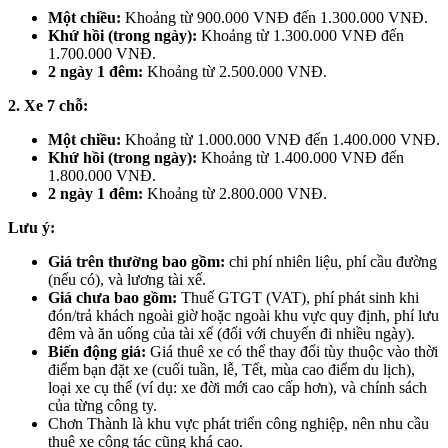
Một chiều:
Khoảng từ 900.000 VNĐ đến 1.300.000 VNĐ.
Khứ hồi (trong ngày):
Khoảng từ 1.300.000 VNĐ đến
1.700.000 VNĐ.
2 ngày 1 đêm:
Khoảng từ 2.500.000 VNĐ.
2. Xe 7 chỗ:
Một chiều:
Khoảng từ 1.000.000 VNĐ đến 1.400.000 VNĐ.
Khứ hồi (trong ngày):
Khoảng từ 1.400.000 VNĐ đến
1.800.000 VNĐ.
2 ngày 1 đêm:
Khoảng từ 2.800.000 VNĐ.
Lưu ý:
Giá trên thường bao gồm:
chi phí nhiên liệu, phí cầu đường
(nếu có), và lương tài xế.
Giá chưa bao gồm:
Thuế GTGT (VAT), phí phát sinh khi
đón/trả khách ngoài giờ hoặc ngoài khu vực quy định, phí lưu
đêm và ăn uống của tài xế (đối với chuyến đi nhiều ngày).
Biến động giá:
Giá thuê xe có thể thay đổi tùy thuộc vào thời
điểm bạn đặt xe (cuối tuần, lễ, Tết, mùa cao điểm du lịch),
loại xe cụ thể (ví dụ: xe đời mới cao cấp hơn), và chính sách
của từng công ty.
Chơn Thành là khu vực phát triển công nghiệp, nên nhu cầu
thuê xe công tác cũng khá cao.