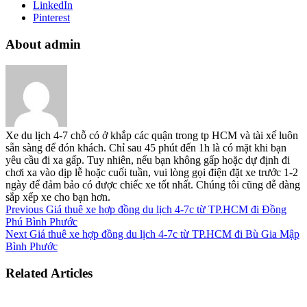
LinkedIn
Pinterest
About admin
Xe du lịch 4-7 chỗ có ở khắp các quận trong tp HCM và tài xế luôn
sẵn sàng để đón khách. Chỉ sau 45 phút đến 1h là có mặt khi bạn
yêu cầu đi xa gấp. Tuy nhiên, nếu bạn không gấp hoặc dự định đi
chơi xa vào dịp lễ hoặc cuối tuần, vui lòng gọi điện đặt xe trước 1-2
ngày để đảm bảo có được chiếc xe tốt nhất. Chúng tôi cũng dễ dàng
sắp xếp xe cho bạn hơn.
Previous
Giá thuê xe hợp đồng du lịch 4-7c từ TP.HCM đi Đồng
Phú Bình Phước
Next
Giá thuê xe hợp đồng du lịch 4-7c từ TP.HCM đi Bù Gia Mập
Bình Phước
Related Articles