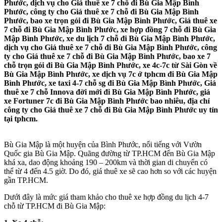
Phước, dịch vụ cho Giá thuê xe 7 chỗ đi Bù Gia Mập Bình
Phước, công ty cho Giá thuê xe 7 chỗ đi Bù Gia Mập Bình
Phước, bao xe trọn gói đi Bù Gia Mập Bình Phước, Giá thuê xe
7 chỗ đi Bù Gia Mập Bình Phước, xe hợp đồng 7 chỗ đi Bù Gia
Mập Bình Phước, xe du lịch 7 chỗ đi Bù Gia Mập Bình Phước,
dịch vụ cho Giá thuê xe 7 chỗ đi Bù Gia Mập Bình Phước, công
ty cho Giá thuê xe 7 chỗ đi Bù Gia Mập Bình Phước, bao xe 7
chỗ trọn gói đi Bù Gia Mập Bình Phước, xe 4c-7c từ Sài Gòn về
Bù Gia Mập Bình Phước, xe dịch vụ 7c ở tphcm đi Bù Gia Mập
Bình Phước, xe taxi 4-7 chỗ sg đi Bù Gia Mập Bình Phước, Giá
thuê xe 7 chỗ Innova đời mới đi Bù Gia Mập Bình Phước, giá
xe Fortuner 7c đi Bù Gia Mập Bình Phước bao nhiêu, địa chỉ
công ty cho Giá thuê xe 7 chỗ đi Bù Gia Mập Bình Phước uy tín
tại tphcm.
Bù Gia Mập là một huyện của Bình Phước, nổi tiếng với Vườn
Quốc gia Bù Gia Mập. Quãng đường từ TP.HCM đến Bù Gia Mập
khá xa, dao động khoảng 190 – 200km và thời gian di chuyển có
thể từ 4 đến 4.5 giờ. Do đó, giá thuê xe sẽ cao hơn so với các huyện
gần TP.HCM.
Dưới đây là mức giá tham khảo cho thuê xe hợp đồng du lịch 4-7
chỗ từ TP.HCM đi Bù Gia Mập: