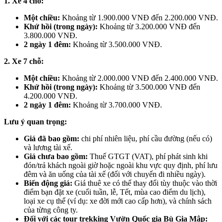
1. Xe 4 chỗ:
Một chiều:
Khoảng từ 1.900.000 VNĐ đến 2.200.000 VNĐ.
Khứ hồi (trong ngày):
Khoảng từ 3.200.000 VNĐ đến
3.800.000 VNĐ.
2 ngày 1 đêm:
Khoảng từ 3.500.000 VNĐ.
2. Xe 7 chỗ:
Một chiều:
Khoảng từ 2.000.000 VNĐ đến 2.400.000 VNĐ.
Khứ hồi (trong ngày):
Khoảng từ 3.500.000 VNĐ đến
4.200.000 VNĐ.
2 ngày 1 đêm:
Khoảng từ 3.700.000 VNĐ.
Lưu ý quan trọng:
Giá đã bao gồm:
chi phí nhiên liệu, phí cầu đường (nếu có)
và lương tài xế.
Giá chưa bao gồm:
Thuế GTGT (VAT), phí phát sinh khi
đón/trả khách ngoài giờ hoặc ngoài khu vực quy định, phí lưu
đêm và ăn uống của tài xế (đối với chuyến đi nhiều ngày).
Biến động giá:
Giá thuê xe có thể thay đổi tùy thuộc vào thời
điểm bạn đặt xe (cuối tuần, lễ, Tết, mùa cao điểm du lịch),
loại xe cụ thể (ví dụ: xe đời mới cao cấp hơn), và chính sách
của từng công ty.
Đối với các tour trekking Vườn Quốc gia Bù Gia Mập: