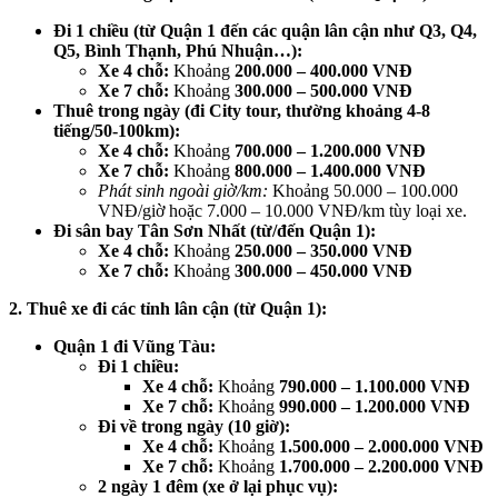
Đi 1 chiều (từ Quận 1 đến các quận lân cận như Q3, Q4,
Q5, Bình Thạnh, Phú Nhuận…):
Xe 4 chỗ:
Khoảng
200.000 – 400.000 VNĐ
Xe 7 chỗ:
Khoảng
300.000 – 500.000 VNĐ
Thuê trong ngày (đi City tour, thường khoảng 4-8
tiếng/50-100km):
Xe 4 chỗ:
Khoảng
700.000 – 1.200.000 VNĐ
Xe 7 chỗ:
Khoảng
800.000 – 1.400.000 VNĐ
Phát sinh ngoài giờ/km:
Khoảng 50.000 – 100.000
VNĐ/giờ hoặc 7.000 – 10.000 VNĐ/km tùy loại xe.
Đi sân bay Tân Sơn Nhất (từ/đến Quận 1):
Xe 4 chỗ:
Khoảng
250.000 – 350.000 VNĐ
Xe 7 chỗ:
Khoảng
300.000 – 450.000 VNĐ
2. Thuê xe đi các tỉnh lân cận (từ Quận 1):
Quận 1 đi Vũng Tàu:
Đi 1 chiều:
Xe 4 chỗ:
Khoảng
790.000 – 1.100.000 VNĐ
Xe 7 chỗ:
Khoảng
990.000 – 1.200.000 VNĐ
Đi về trong ngày (10 giờ):
Xe 4 chỗ:
Khoảng
1.500.000 – 2.000.000 VNĐ
Xe 7 chỗ:
Khoảng
1.700.000 – 2.200.000 VNĐ
2 ngày 1 đêm (xe ở lại phục vụ):