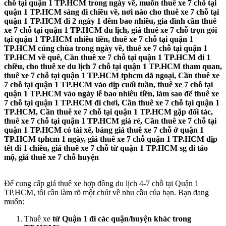
chỗ tại quận 1 TP.HCM trong ngày về, muốn thuê xe 7 chỗ tại
quận 1 TP.HCM sáng đi chiều về, nơi nào cho thuê xe 7 chỗ tại
quận 1 TP.HCM đi 2 ngày 1 đêm bao nhiêu, gia đình cần thuê
xe 7 chỗ tại quận 1 TP.HCM du lịch, giá thuê xe 7 chỗ trọn gói
tại quận 1 TP.HCM nhiêu tiền, thuê xe 7 chỗ tại quận 1
TP.HCM cúng chùa trong ngày về, thuê xe 7 chỗ tại quận 1
TP.HCM về quê, Cần thuê xe 7 chỗ tại quận 1 TP.HCM đi 1
chiều, cho thuê xe du lịch 7 chỗ tại quận 1 TP.HCM tham quan,
thuê xe 7 chỗ tại quận 1 TP.HCM tphcm dã ngoại, Cần thuê xe
7 chỗ tại quận 1 TP.HCM vào dịp cuối tuần, thuê xe 7 chỗ tại
quận 1 TP.HCM vào ngày lễ bao nhiêu tiền, làm sao để thuê xe
7 chỗ tại quận 1 TP.HCM đi chơi, Cần thuê xe 7 chỗ tại quận 1
TP.HCM, Cần thuê xe 7 chỗ tại quận 1 TP.HCM gặp đối tác,
thuê xe 7 chỗ tại quận 1 TP.HCM giá rẻ, Cần thuê xe 7 chỗ tại
quận 1 TP.HCM có tài xế, bảng giá thuê xe 7 chỗ ở quận 1
TP.HCM tphcm 1 ngày, giá thuê xe 7 chỗ quận 1 TP.HCM dịp
tết đi 1 chiều, giá thuê xe 7 chỗ từ quận 1 TP.HCM sg đi tảo
mộ, giá thuê xe 7 chỗ huyện
Để cung cấp giá thuê xe hợp đồng du lịch 4-7 chỗ tại Quận 1
TP.HCM, tôi cần làm rõ một chút về nhu cầu của bạn. Bạn đang
muốn:
Thuê xe
từ Quận 1 đi các quận/huyện khác trong