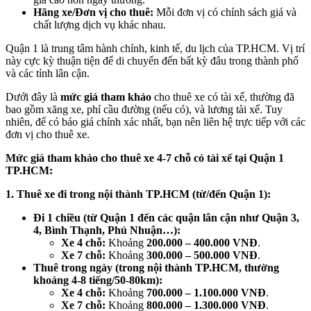
Hãng xe/Đơn vị cho thuê:
Mỗi đơn vị có chính sách giá và
chất lượng dịch vụ khác nhau.
Quận 1 là trung tâm hành chính, kinh tế, du lịch của TP.HCM. Vị trí
này cực kỳ thuận tiện để di chuyển đến bất kỳ đâu trong thành phố
và các tỉnh lân cận.
Dưới đây là
mức giá tham khảo
cho thuê xe có tài xế, thường đã
bao gồm xăng xe, phí cầu đường (nếu có), và lương tài xế. Tuy
nhiên, để có báo giá chính xác nhất, bạn nên liên hệ trực tiếp với các
đơn vị cho thuê xe.
Mức giá tham khảo cho thuê xe 4-7 chỗ có tài xế tại Quận 1
TP.HCM:
1. Thuê xe đi trong nội thành TP.HCM (từ/đến Quận 1):
Đi 1 chiều (từ Quận 1 đến các quận lân cận như Quận 3,
4, Bình Thạnh, Phú Nhuận…):
Xe 4 chỗ:
Khoảng
200.000 – 400.000 VNĐ
.
Xe 7 chỗ:
Khoảng
300.000 – 500.000 VNĐ
.
Thuê trong ngày (trong nội thành TP.HCM, thường
khoảng 4-8 tiếng/50-80km):
Xe 4 chỗ:
Khoảng
700.000 – 1.100.000 VNĐ
.
Xe 7 chỗ:
Khoảng
800.000 – 1.300.000 VNĐ
.