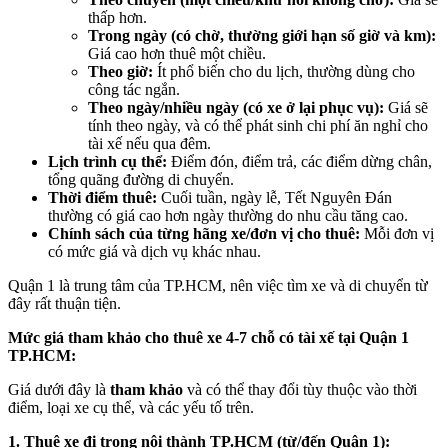
thấp hơn.
Trong ngày (có chờ, thường giới hạn số giờ và km):
Giá cao hơn thuê một chiều.
Theo giờ:
Ít phổ biến cho du lịch, thường dùng cho
công tác ngắn.
Theo ngày/nhiều ngày (có xe ở lại phục vụ):
Giá sẽ
tính theo ngày, và có thể phát sinh chi phí ăn nghỉ cho
tài xế nếu qua đêm.
Lịch trình cụ thể:
Điểm đón, điểm trả, các điểm dừng chân,
tổng quãng đường di chuyển.
Thời điểm thuê:
Cuối tuần,
ngày lễ,
Tết Nguyên Đán
thường có giá cao hơn ngày thường do nhu cầu tăng cao.
Chính sách của từng hãng xe/đơn vị cho thuê:
Mỗi đơn vị
có mức giá và dịch vụ khác nhau.
Quận 1 là trung tâm của TP.HCM, nên việc tìm xe và di chuyển từ
đây rất thuận tiện.
Mức giá tham khảo cho thuê xe 4-7 chỗ có tài xế tại Quận 1
TP.HCM:
Giá dưới đây là
tham khảo
và có thể thay đổi tùy thuộc vào thời
điểm, loại xe cụ thể, và các yếu tố trên.
1. Thuê xe đi trong nội thành TP.HCM (từ/đến Quận 1):