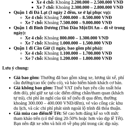
Xe 4 chỗ:
Khoảng
2.200.000 – 2.500.000 VNĐ
Xe 7 chỗ:
Khoảng
2.300.000 – 2.800.000 VNĐ
Quận 1 đi Đà Lạt (3 ngày 2 đêm, xe ở lại phục vụ):
Xe 4 chỗ:
Khoảng
7.000.000 – 8.500.000 VNĐ
Xe 7 chỗ:
Khoảng
7.500.000 – 9.000.000 VNĐ
Quận 1 đi Bình Dương (Thủ Dầu Một/Dĩ An – đi về trong
ngày):
Xe 4 chỗ:
Khoảng
800.000 – 1.300.000 VNĐ
Xe 7 chỗ:
Khoảng
1.000.000 – 1.500.000 VNĐ
Quận 1 đi Cần Giờ (1 ngày, bao gồm phí phà):
Xe 4 chỗ:
Khoảng
1.100.000 – 1.700.000 VNĐ
Xe 7 chỗ:
Khoảng
1.200.000 – 1.800.000 VNĐ
Lưu ý chung:
Giá bao gồm:
Thường đã bao gồm xăng xe, lương tài xế, phí
cầu đường/cao tốc (nếu có), và bảo hiểm hành khách cơ bản.
Giá không bao gồm:
Thuế VAT (nếu bạn yêu cầu xuất hóa
đơn đỏ), phí giữ xe tại các điểm dừng chân/tham quan (khách
tự trả), chi phí ăn nghỉ của tài xế (nếu đi qua đêm, thường
khoảng 300.000 – 400.000 VNĐ/đêm), vé vào cổng các khu
du lịch, và các chi phí phát sinh ngoài lộ trình đã thỏa thuận.
Giá mùa cao điểm/lễ Tết:
Sẽ cao hơn đáng kể so với mức
tham khảo trên (có thể tăng 20-50% hoặc hơn vào dịp lễ Tết).
Bạn nên đặt xe sớm và hỏi rõ về phụ phí trong các dịp này.