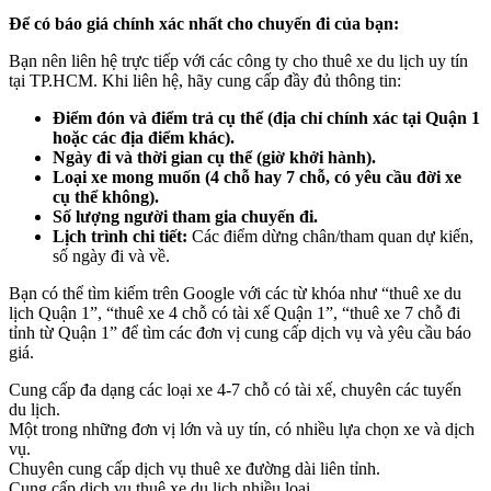
Để có báo giá chính xác nhất cho chuyến đi của bạn:
Bạn nên liên hệ trực tiếp với các công ty cho thuê xe du lịch uy tín
tại TP.HCM. Khi liên hệ, hãy cung cấp đầy đủ thông tin:
Điểm đón và điểm trả cụ thể (địa chỉ chính xác tại Quận 1
hoặc các địa điểm khác).
Ngày đi và thời gian cụ thể (giờ khởi hành).
Loại xe mong muốn (4 chỗ hay 7 chỗ, có yêu cầu đời xe
cụ thể không).
Số lượng người tham gia chuyến đi.
Lịch trình chi tiết:
Các điểm dừng chân/tham quan dự kiến,
số ngày đi và về.
Bạn có thể tìm kiếm trên Google với các từ khóa như “thuê xe du
lịch Quận 1”, “thuê xe 4 chỗ có tài xế Quận 1”, “thuê xe 7 chỗ đi
tỉnh từ Quận 1” để tìm các đơn vị cung cấp dịch vụ và yêu cầu báo
giá.
Cung cấp đa dạng các loại xe 4-7 chỗ có tài xế, chuyên các tuyến
du lịch.
Một trong những đơn vị lớn và uy tín, có nhiều lựa chọn xe và dịch
vụ.
Chuyên cung cấp dịch vụ thuê xe đường dài liên tỉnh.
Cung cấp dịch vụ thuê xe du lịch nhiều loại.