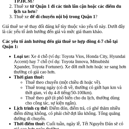
TP.HCM
?
Thuê xe
từ Quận 1 đi các tỉnh lân cận hoặc các điểm du
lịch xa hơn
?
Thuê xe
để di chuyển nội bộ trong Quận 1
?
Giá thuê xe sẽ thay đổi đáng kể tùy thuộc vào yếu tố này. Dưới đây
là các yếu tố ảnh hưởng đến giá và mức giá tham khảo.
Các yếu tố ảnh hưởng đến giá thuê xe hợp đồng 4-7 chỗ tại
Quận 1:
Loại xe:
Xe 4 chỗ (ví dụ: Toyota Vios, Honda City, Hyundai
Accent) hay 7 chỗ (ví dụ: Toyota Innova, Mitsubishi
Xpander, Toyota Fortuner). Xe đời mới hơn hoặc xe sang hơn
thường có giá cao hơn.
Thời gian thuê:
Thuê theo chuyến (một chiều đi hoặc về).
Thuê trong ngày (có đi về, thường có giới hạn km và
thời gian, ví dụ 4-8 tiếng/50-100km).
Thuê theo giờ (ít phổ biến cho du lịch, thường dùng
cho công tác, sự kiện ngắn).
Lịch trình cụ thể:
Điểm đón, điểm trả, có ghé thăm nhiều
điểm dừng không, có phải chờ đợi lâu không. Tổng quãng
đường di chuyển.
Thời điểm thuê:
Cuối tuần, ngày lễ, Tết Nguyên Đán sẽ có
giá cao hơn ngày thường.