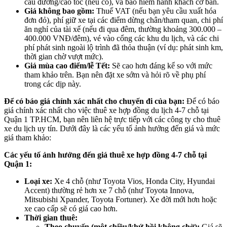
cầu đường/cao tốc (nếu có), và bảo hiểm hành khách cơ bản.
Giá không bao gồm:
Thuế VAT (nếu bạn yêu cầu xuất hóa
đơn đỏ), phí giữ xe tại các điểm dừng chân/tham quan, chi phí
ăn nghỉ của tài xế (nếu đi qua đêm, thường khoảng 300.000 –
400.000 VNĐ/đêm), vé vào cổng các khu du lịch, và các chi
phí phát sinh ngoài lộ trình đã thỏa thuận (ví dụ: phát sinh km,
thời gian chờ vượt mức).
Giá mùa cao điểm/lễ Tết:
Sẽ cao hơn đáng kể so với mức
tham khảo trên. Bạn nên đặt xe sớm và hỏi rõ về phụ phí
trong các dịp này.
Để có báo giá chính xác nhất cho chuyến đi của bạn:
Để có báo
giá chính xác nhất cho việc thuê xe hợp đồng du lịch 4-7 chỗ tại
Quận 1 TP.HCM, bạn nên liên hệ trực tiếp với các công ty cho thuê
xe du lịch uy tín. Dưới đây là các yếu tố ảnh hưởng đến giá và mức
giá tham khảo:
Các yếu tố ảnh hưởng đến giá thuê xe hợp đồng 4-7 chỗ tại
Quận 1:
Loại xe:
Xe 4 chỗ (như Toyota Vios, Honda City, Hyundai
Accent) thường rẻ hơn xe 7 chỗ (như Toyota Innova,
Mitsubishi Xpander, Toyota Fortuner). Xe đời mới hơn hoặc
xe cao cấp sẽ có giá cao hơn.
Thời gian thuê:
Theo chuyến (một chiều/khứ hồi không chờ):
Giá sẽ