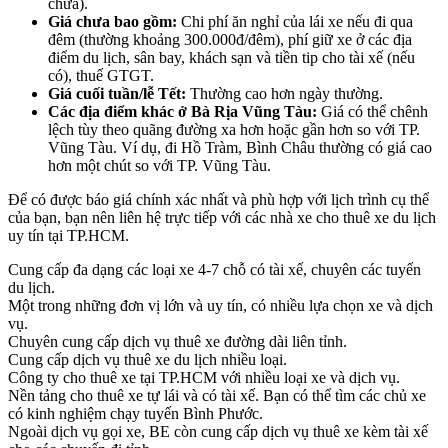
chưa).
Giá chưa bao gồm:
Chi phí ăn nghỉ của lái xe nếu đi qua
đêm (thường khoảng 300.000đ/đêm), phí giữ xe ở các địa
điểm du lịch, sân bay, khách sạn và tiền tip cho tài xế (nếu
có), thuế GTGT.
Giá cuối tuần/lễ Tết:
Thường cao hơn ngày thường.
Các địa điểm khác ở Bà Rịa Vũng Tàu:
Giá có thể chênh
lệch tùy theo quãng đường xa hơn hoặc gần hơn so với TP.
Vũng Tàu. Ví dụ, đi Hồ Tràm, Bình Châu thường có giá cao
hơn một chút so với TP. Vũng Tàu.
Để có được báo giá chính xác nhất và phù hợp với lịch trình cụ thể
của bạn, bạn nên liên hệ trực tiếp với các nhà xe cho thuê xe du lịch
uy tín tại TP.HCM.
Cung cấp đa dạng các loại xe 4-7 chỗ có tài xế, chuyên các tuyến
du lịch.
Một trong những đơn vị lớn và uy tín, có nhiều lựa chọn xe và dịch
vụ.
Chuyên cung cấp dịch vụ thuê xe đường dài liên tỉnh.
Cung cấp dịch vụ thuê xe du lịch nhiều loại.
Công ty cho thuê xe tại TP.HCM với nhiều loại xe và dịch vụ.
Nền tảng cho thuê xe tự lái và có tài xế. Bạn có thể tìm các chủ xe
có kinh nghiệm chạy tuyến Bình Phước.
Ngoài dịch vụ gọi xe, BE còn cung cấp dịch vụ thuê xe kèm tài xế