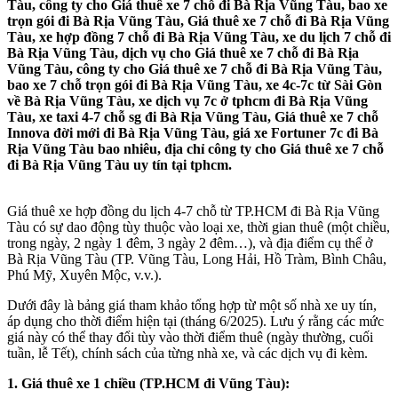
Tàu, công ty cho Giá thuê xe 7 chỗ đi Bà Rịa Vũng Tàu, bao xe
trọn gói đi Bà Rịa Vũng Tàu, Giá thuê xe 7 chỗ đi Bà Rịa Vũng
Tàu, xe hợp đồng 7 chỗ đi Bà Rịa Vũng Tàu, xe du lịch 7 chỗ đi
Bà Rịa Vũng Tàu, dịch vụ cho Giá thuê xe 7 chỗ đi Bà Rịa
Vũng Tàu, công ty cho Giá thuê xe 7 chỗ đi Bà Rịa Vũng Tàu,
bao xe 7 chỗ trọn gói đi Bà Rịa Vũng Tàu, xe 4c-7c từ Sài Gòn
về Bà Rịa Vũng Tàu, xe dịch vụ 7c ở tphcm đi Bà Rịa Vũng
Tàu, xe taxi 4-7 chỗ sg đi Bà Rịa Vũng Tàu, Giá thuê xe 7 chỗ
Innova đời mới đi Bà Rịa Vũng Tàu, giá xe Fortuner 7c đi Bà
Rịa Vũng Tàu bao nhiêu, địa chỉ công ty cho Giá thuê xe 7 chỗ
đi Bà Rịa Vũng Tàu uy tín tại tphcm.
Giá thuê xe hợp đồng du lịch 4-7 chỗ từ TP.HCM đi Bà Rịa Vũng
Tàu có sự dao động tùy thuộc vào loại xe, thời gian thuê (một chiều,
trong ngày, 2 ngày 1 đêm, 3 ngày 2 đêm…), và địa điểm cụ thể ở
Bà Rịa Vũng Tàu (TP. Vũng Tàu, Long Hải, Hồ Tràm, Bình Châu,
Phú Mỹ, Xuyên Mộc, v.v.).
Dưới đây là bảng giá tham khảo tổng hợp từ một số nhà xe uy tín,
áp dụng cho thời điểm hiện tại (tháng 6/2025). Lưu ý rằng các mức
giá này có thể thay đổi tùy vào thời điểm thuê (ngày thường, cuối
tuần, lễ Tết), chính sách của từng nhà xe, và các dịch vụ đi kèm.
1. Giá thuê xe 1 chiều (TP.HCM đi Vũng Tàu):