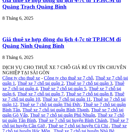
Giá thuê xe hợp đồng du lịch 4-7c từ TP.HCM đi
Quảng Trạch Quảng Bình
8 Tháng 6, 2025
Giá thuê xe hợp đồng du lịch 4-7c từ TP.HCM đi
Quảng Ninh Quảng Bình
8 Tháng 6, 2025
DỊCH VỤ CHO THUÊ XE 7 CHỖ GIÁ RẺ UY TÍN CHUYÊN
NGHIỆP TẠI SÀI GÒN
Công ty cho thuê xe
-
Công ty cho thuê xe 7 chỗ
,
Thuê xe 7 chỗ tại
quận 1
,
Thuê xe 7 chỗ tại quận 2
,
Thuê xe 7 chỗ tại quận 3
,
Thuê
xe 7 chỗ tại quận 4
,
Thuê xe 7 chỗ tại quận 5
,
Thuê xe 7 chỗ tại
quận 6
,
Thuê xe 7 chỗ tại quận 7
,
Thuê xe 7 chỗ tại quận 8
,
Thuê
xe 7 chỗ tại quận 10
,
Thuê xe 7 chỗ tại quận 11
,
Thuê xe 7 chỗ tại
quận 12
,
Thuê xe 7 chỗ tại quận Thủ Đức
,
Thuê xe 7 chỗ tại quận
Bình Tân
,
Thuê xe 7 chỗ tại quận Bình Thạnh
,
Thuê xe 7 chỗ tại
quận Gò Vấp
,
Thuê xe 7 chỗ tại quận Phú Nhuận
,
Thuê xe 7 chỗ
tại quận Tân Bình
,
Thuê xe 7 chỗ tại huyện Bình Chánh
,
Thuê xe 7
chỗ tại huyện Cần Giờ
,
Thuê xe 7 chỗ tại huyện Củ Chi
,
Thuê xe
7 chỗ tại huyện Hóc Môn
,
Thuê xe 7 chỗ tại huyện Nhà Bè
,