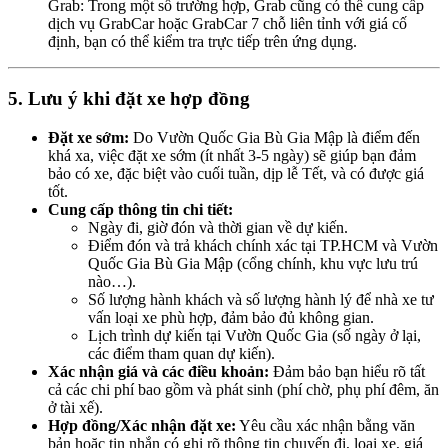
Grab: Trong một số trường hợp, Grab cũng có thể cung cấp
dịch vụ GrabCar hoặc GrabCar 7 chỗ liên tỉnh với giá cố
định, bạn có thể kiểm tra trực tiếp trên ứng dụng.
5. Lưu ý khi đặt xe hợp đồng
Đặt xe sớm:
Do Vườn Quốc Gia Bù Gia Mập là điểm đến
khá xa, việc đặt xe sớm (ít nhất 3-5 ngày) sẽ giúp bạn đảm
bảo có xe, đặc biệt vào cuối tuần, dịp lễ Tết, và có được giá
tốt.
Cung cấp thông tin chi tiết:
Ngày đi, giờ đón và thời gian về dự kiến.
Điểm đón và trả khách chính xác tại TP.HCM và Vườn
Quốc Gia Bù Gia Mập (cổng chính, khu vực lưu trú
nào…).
Số lượng hành khách và số lượng hành lý để nhà xe tư
vấn loại xe phù hợp, đảm bảo đủ không gian.
Lịch trình dự kiến tại Vườn Quốc Gia (số ngày ở lại,
các điểm tham quan dự kiến).
Xác nhận giá và các điều khoản:
Đảm bảo bạn hiểu rõ tất
cả các chi phí bao gồm và phát sinh (phí chờ, phụ phí đêm, ăn
ở tài xế).
Hợp đồng/Xác nhận đặt xe:
Yêu cầu xác nhận bằng văn
bản hoặc tin nhắn có ghi rõ thông tin chuyến đi, loại xe, giá