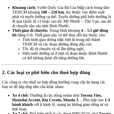
Khoảng cách:
Vườn Quốc Gia Bù Gia Mập cách trung tâm
TP.HCM khoảng
180 – 220 km
, tùy thuộc vào điểm xuất
phát và tuyến đường cụ thể. Tuyến đường phổ biến thường là
đi qua Quốc lộ 13 hoặc cao tốc Mỹ Phước – Tân Vạn, sau đó
di chuyển sâu vào tỉnh Bình Phước.
Thời gian di chuyển:
Trung bình khoảng
4 – 5.5 giờ đồng
hồ
bằng ô tô. Thời gian này có thể thay đổi tùy thuộc vào:
Tình hình giao thông (đặc biệt là trong nội thành
TP.HCM và các đoạn đường đông dân cư).
Tốc độ di chuyển và số lần dừng nghỉ.
Điều kiện đường sá ở một số đoạn thuộc Bình Phước
có thể không được tốt bằng đường lớn.
2. Các loại xe phổ biến cho thuê hợp đồng
Các công ty cho thuê xe hợp đồng thường cung cấp đa dạng các
loại xe để đáp ứng nhu cầu khác nhau:
Xe 4 chỗ:
Thường là các dòng sedan như
Toyota Vios,
Hyundai Accent, Kia Cerato, Mazda 3
… Phù hợp cho
1-3
hành khách
với ít hành lý, mang lại không gian riêng tư và
linh hoạt.
Xe 7 chỗ:
Phổ biến nhất là các dòng MPV/SUV như
Toyota