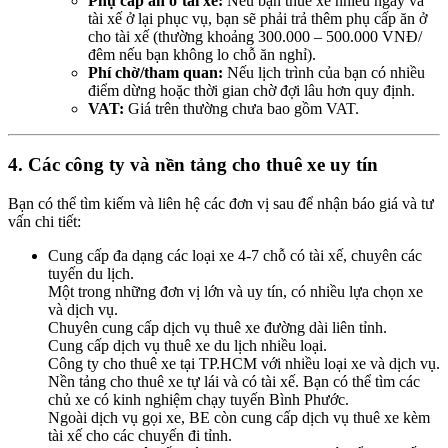
Phụ cấp ăn ở tài xế:
Nếu bạn thuê xe nhiều ngày và
tài xế ở lại phục vụ, bạn sẽ phải trả thêm phụ cấp ăn ở
cho tài xế (thường khoảng 300.000 – 500.000 VNĐ/
đêm nếu bạn không lo chỗ ăn nghỉ).
Phí chờ/tham quan:
Nếu lịch trình của bạn có nhiều
điểm dừng hoặc thời gian chờ đợi lâu hơn quy định.
VAT:
Giá trên thường chưa bao gồm VAT.
4. Các công ty và nền tảng cho thuê xe uy tín
Bạn có thể tìm kiếm và liên hệ các đơn vị sau để nhận báo giá và tư
vấn chi tiết:
Cung cấp đa dạng các loại xe 4-7 chỗ có tài xế, chuyên các
tuyến du lịch.
Một trong những đơn vị lớn và uy tín, có nhiều lựa chọn xe
và dịch vụ.
Chuyên cung cấp dịch vụ thuê xe đường dài liên tỉnh.
Cung cấp dịch vụ thuê xe du lịch nhiều loại.
Công ty cho thuê xe tại TP.HCM với nhiều loại xe và dịch vụ.
Nền tảng cho thuê xe tự lái và có tài xế. Bạn có thể tìm các
chủ xe có kinh nghiệm chạy tuyến Bình Phước.
Ngoài dịch vụ gọi xe, BE còn cung cấp dịch vụ thuê xe kèm
tài xế cho các chuyến đi tỉnh.