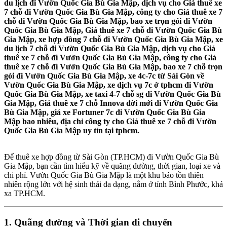
du lịch đi Vườn Quốc Gia Bù Gia Mập, dịch vụ cho Giá thuê xe
7 chỗ đi Vườn Quốc Gia Bù Gia Mập, công ty cho Giá thuê xe 7
chỗ đi Vườn Quốc Gia Bù Gia Mập, bao xe trọn gói đi Vườn
Quốc Gia Bù Gia Mập, Giá thuê xe 7 chỗ đi Vườn Quốc Gia Bù
Gia Mập, xe hợp đồng 7 chỗ đi Vườn Quốc Gia Bù Gia Mập, xe
du lịch 7 chỗ đi Vườn Quốc Gia Bù Gia Mập, dịch vụ cho Giá
thuê xe 7 chỗ đi Vườn Quốc Gia Bù Gia Mập, công ty cho Giá
thuê xe 7 chỗ đi Vườn Quốc Gia Bù Gia Mập, bao xe 7 chỗ trọn
gói đi Vườn Quốc Gia Bù Gia Mập, xe 4c-7c từ Sài Gòn về
Vườn Quốc Gia Bù Gia Mập, xe dịch vụ 7c ở tphcm đi Vườn
Quốc Gia Bù Gia Mập, xe taxi 4-7 chỗ sg đi Vườn Quốc Gia Bù
Gia Mập, Giá thuê xe 7 chỗ Innova đời mới đi Vườn Quốc Gia
Bù Gia Mập, giá xe Fortuner 7c đi Vườn Quốc Gia Bù Gia
Mập bao nhiêu, địa chỉ công ty cho Giá thuê xe 7 chỗ đi Vườn
Quốc Gia Bù Gia Mập uy tín tại tphcm.
Để thuê xe hợp đồng từ Sài Gòn (TP.HCM) đi Vườn Quốc Gia Bù
Gia Mập, bạn cần tìm hiểu kỹ về quãng đường, thời gian, loại xe và
chi phí. Vườn Quốc Gia Bù Gia Mập là một khu bảo tồn thiên
nhiên rộng lớn với hệ sinh thái đa dạng, nằm ở tỉnh Bình Phước, khá
xa TP.HCM.
1. Quãng đường và Thời gian di chuyển