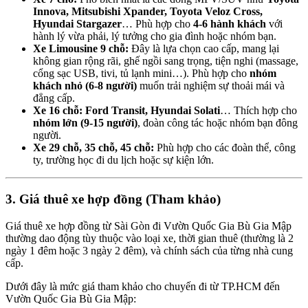
Innova, Mitsubishi Xpander, Toyota Veloz Cross,
Hyundai Stargazer
… Phù hợp cho
4-6 hành khách
với
hành lý vừa phải, lý tưởng cho gia đình hoặc nhóm bạn.
Xe Limousine 9 chỗ:
Đây là lựa chọn cao cấp, mang lại
không gian rộng rãi, ghế ngồi sang trọng, tiện nghi (massage,
cổng sạc USB, tivi, tủ lạnh mini…). Phù hợp cho
nhóm
khách nhỏ (6-8 người)
muốn trải nghiệm sự thoải mái và
đẳng cấp.
Xe 16 chỗ:
Ford Transit, Hyundai Solati
… Thích hợp cho
nhóm lớn (9-15 người)
, đoàn công tác hoặc nhóm bạn đông
người.
Xe 29 chỗ, 35 chỗ, 45 chỗ:
Phù hợp cho các đoàn thể, công
ty, trường học đi du lịch hoặc sự kiện lớn.
3. Giá thuê xe hợp đồng (Tham khảo)
Giá thuê xe hợp đồng từ Sài Gòn đi Vườn Quốc Gia Bù Gia Mập
thường dao động tùy thuộc vào loại xe, thời gian thuê (thường là 2
ngày 1 đêm hoặc 3 ngày 2 đêm), và chính sách của từng nhà cung
cấp.
Dưới đây là mức giá tham khảo cho chuyến đi từ TP.HCM đến
Vườn Quốc Gia Bù Gia Mập: