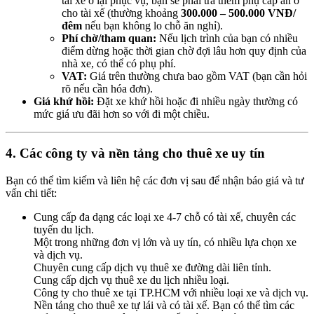
tài xế ở lại phục vụ, bạn sẽ phải trả thêm phụ cấp ăn ở
cho tài xế (thường khoảng
300.000 – 500.000 VNĐ/
đêm
nếu bạn không lo chỗ ăn nghỉ).
Phí chờ/tham quan:
Nếu lịch trình của bạn có nhiều
điểm dừng hoặc thời gian chờ đợi lâu hơn quy định của
nhà xe, có thể có phụ phí.
VAT:
Giá trên thường chưa bao gồm VAT (bạn cần hỏi
rõ nếu cần hóa đơn).
Giá khứ hồi:
Đặt xe khứ hồi hoặc đi nhiều ngày thường có
mức giá ưu đãi hơn so với đi một chiều.
4. Các công ty và nền tảng cho thuê xe uy tín
Bạn có thể tìm kiếm và liên hệ các đơn vị sau để nhận báo giá và tư
vấn chi tiết:
Cung cấp đa dạng các loại xe 4-7 chỗ có tài xế, chuyên các
tuyến du lịch.
Một trong những đơn vị lớn và uy tín, có nhiều lựa chọn xe
và dịch vụ.
Chuyên cung cấp dịch vụ thuê xe đường dài liên tỉnh.
Cung cấp dịch vụ thuê xe du lịch nhiều loại.
Công ty cho thuê xe tại TP.HCM với nhiều loại xe và dịch vụ.
Nền tảng cho thuê xe tự lái và có tài xế. Bạn có thể tìm các