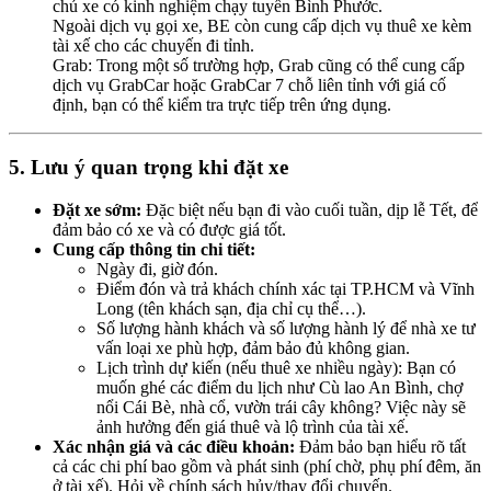
chủ xe có kinh nghiệm chạy tuyến Bình Phước.
Ngoài dịch vụ gọi xe, BE còn cung cấp dịch vụ thuê xe kèm
tài xế cho các chuyến đi tỉnh.
Grab: Trong một số trường hợp, Grab cũng có thể cung cấp
dịch vụ GrabCar hoặc GrabCar 7 chỗ liên tỉnh với giá cố
định, bạn có thể kiểm tra trực tiếp trên ứng dụng.
5. Lưu ý quan trọng khi đặt xe
Đặt xe sớm:
Đặc biệt nếu bạn đi vào cuối tuần, dịp lễ Tết, để
đảm bảo có xe và có được giá tốt.
Cung cấp thông tin chi tiết:
Ngày đi, giờ đón.
Điểm đón và trả khách chính xác tại TP.HCM và Vĩnh
Long (tên khách sạn, địa chỉ cụ thể…).
Số lượng hành khách và số lượng hành lý để nhà xe tư
vấn loại xe phù hợp, đảm bảo đủ không gian.
Lịch trình dự kiến (nếu thuê xe nhiều ngày): Bạn có
muốn ghé các điểm du lịch như Cù lao An Bình, chợ
nổi Cái Bè, nhà cổ, vườn trái cây không? Việc này sẽ
ảnh hưởng đến giá thuê và lộ trình của tài xế.
Xác nhận giá và các điều khoản:
Đảm bảo bạn hiểu rõ tất
cả các chi phí bao gồm và phát sinh (phí chờ, phụ phí đêm, ăn
ở tài xế). Hỏi về chính sách hủy/thay đổi chuyến.