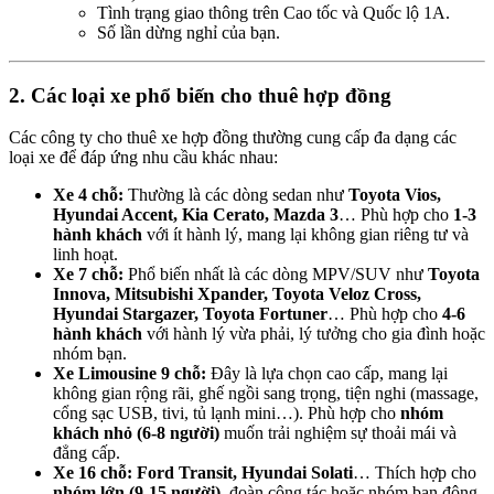
Tình trạng giao thông trên Cao tốc và Quốc lộ 1A.
Số lần dừng nghỉ của bạn.
2. Các loại xe phổ biến cho thuê hợp đồng
Các công ty cho thuê xe hợp đồng thường cung cấp đa dạng các
loại xe để đáp ứng nhu cầu khác nhau:
Xe 4 chỗ:
Thường là các dòng sedan như
Toyota Vios,
Hyundai Accent, Kia Cerato, Mazda 3
… Phù hợp cho
1-3
hành khách
với ít hành lý, mang lại không gian riêng tư và
linh hoạt.
Xe 7 chỗ:
Phổ biến nhất là các dòng MPV/SUV như
Toyota
Innova, Mitsubishi Xpander, Toyota Veloz Cross,
Hyundai Stargazer, Toyota Fortuner
… Phù hợp cho
4-6
hành khách
với hành lý vừa phải, lý tưởng cho gia đình hoặc
nhóm bạn.
Xe Limousine 9 chỗ:
Đây là lựa chọn cao cấp, mang lại
không gian rộng rãi, ghế ngồi sang trọng, tiện nghi (massage,
cổng sạc USB, tivi, tủ lạnh mini…). Phù hợp cho
nhóm
khách nhỏ (6-8 người)
muốn trải nghiệm sự thoải mái và
đẳng cấp.
Xe 16 chỗ:
Ford Transit, Hyundai Solati
… Thích hợp cho
nhóm lớn (9-15 người)
, đoàn công tác hoặc nhóm bạn đông