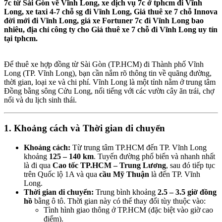
7c từ Sài Gòn về Vĩnh Long, xe dịch vụ 7c ở tphcm đi Vĩnh
Long, xe taxi 4-7 chỗ sg đi Vĩnh Long, Giá thuê xe 7 chỗ Innova
đời mới đi Vĩnh Long, giá xe Fortuner 7c đi Vĩnh Long bao
nhiêu, địa chỉ công ty cho Giá thuê xe 7 chỗ đi Vĩnh Long uy tín
tại tphcm.
Để thuê xe hợp đồng từ Sài Gòn (TP.HCM) đi Thành phố Vĩnh
Long (TP. Vĩnh Long), bạn cần nắm rõ thông tin về quãng đường,
thời gian, loại xe và chi phí. Vĩnh Long là một tỉnh nằm ở trung tâm
Đồng bằng sông Cửu Long, nổi tiếng với các vườn cây ăn trái, chợ
nổi và du lịch sinh thái.
1. Khoảng cách và Thời gian di chuyển
Khoảng cách:
Từ trung tâm TP.HCM đến TP. Vĩnh Long
khoảng
125 – 140 km
. Tuyến đường phổ biến và nhanh nhất
là đi qua
Cao tốc TP.HCM – Trung Lương
, sau đó tiếp tục
trên Quốc lộ 1A và qua
cầu Mỹ Thuận
là đến TP. Vĩnh
Long.
Thời gian di chuyển:
Trung bình khoảng
2.5 – 3.5 giờ đồng
hồ
bằng ô tô. Thời gian này có thể thay đổi tùy thuộc vào:
Tình hình giao thông ở TP.HCM (đặc biệt vào giờ cao
điểm).