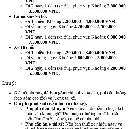
VNĐ
.
Đi 2 ngày 1 đêm (xe ở lại phục vụ): Khoảng
2.800.000
– 3.500.000 VNĐ
.
Limousine 9 chỗ:
Đi 1 chiều: Khoảng
2.800.000 – 4.000.000 VNĐ
.
Đi về trong ngày: Khoảng
4.200.000 – 5.500.000
VNĐ
.
Đi 2 ngày 1 đêm (xe ở lại phục vụ): Khoảng
6.000.000
– 7.500.000 VNĐ
.
Xe 16 chỗ:
Đi 1 chiều: Khoảng
2.200.000 – 3.000.000 VNĐ
.
Đi về trong ngày: Khoảng
2.800.000 – 3.800.000
VNĐ
.
Đi 2 ngày 1 đêm (xe ở lại phục vụ): Khoảng
4.200.000
– 5.500.000 VNĐ
.
Lưu ý:
Giá trên thường
đã bao gồm
chi phí xăng dầu, phí cầu đường
(bao gồm cao tốc) và lương tài xế.
Chi phí phát sinh (cần hỏi rõ nhà xe):
Phụ phí đêm khuya:
Nếu chuyến đi diễn ra hoặc kết
thúc vào khung giờ đêm muộn (thường từ 21h hoặc
22h đêm đến 5h sáng), có thể có phụ phí.
Phụ cấp ăn ở tài xế:
Nếu bạn thuê xe nhiều ngày và