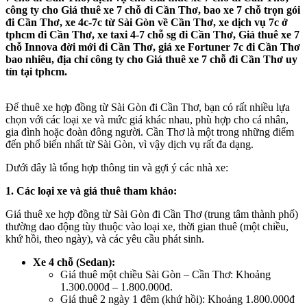
công ty cho Giá thuê xe 7 chỗ đi Cần Thơ, bao xe 7 chỗ trọn gói
đi Cần Thơ, xe 4c-7c từ Sài Gòn về Cần Thơ, xe dịch vụ 7c ở
tphcm đi Cần Thơ, xe taxi 4-7 chỗ sg đi Cần Thơ, Giá thuê xe 7
chỗ Innova đời mới đi Cần Thơ, giá xe Fortuner 7c đi Cần Thơ
bao nhiêu, địa chỉ công ty cho Giá thuê xe 7 chỗ đi Cần Thơ uy
tín tại tphcm.
Để thuê xe hợp đồng từ Sài Gòn đi Cần Thơ, bạn có rất nhiều lựa
chọn với các loại xe và mức giá khác nhau, phù hợp cho cá nhân,
gia đình hoặc đoàn đông người. Cần Thơ là một trong những điểm
đến phổ biến nhất từ Sài Gòn, vì vậy dịch vụ rất đa dạng.
Dưới đây là tổng hợp thông tin và gợi ý các nhà xe:
1. Các loại xe và giá thuê tham khảo:
Giá thuê xe hợp đồng từ Sài Gòn đi Cần Thơ (trung tâm thành phố)
thường dao động tùy thuộc vào loại xe, thời gian thuê (một chiều,
khứ hồi, theo ngày), và các yêu cầu phát sinh.
Xe 4 chỗ (Sedan):
Giá thuê một chiều Sài Gòn – Cần Thơ: Khoảng
1.300.000đ – 1.800.000đ.
Giá thuê 2 ngày 1 đêm (khứ hồi): Khoảng 1.800.000đ