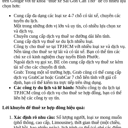
trên Google với từ khóa “thuê xe Sài Gòn Cần Thơ” để có nhiều lựa
chọn hơn:
Cung cấp đa dạng các loại xe 4-7 chỗ có tài xế, chuyên các
tuyến du lịch.
Một trong những đơn vị lớn và uy tín, có nhiều lựa chọn xe
và dịch vụ.
Chuyên cung cấp dịch vụ thuê xe đường dài liên tỉnh.
Cung cấp dịch vụ thuê xe du lịch nhiều loại.
Công ty cho thuê xe tại TP.HCM với nhiều loại xe và dịch vụ.
Nền tảng cho thuê xe tự lái và có tài xế. Bạn có thể tìm các
chủ xe có kinh nghiệm chạy tuyến Bình Phước.
Ngoài dịch vụ gọi xe, BE còn cung cấp dịch vụ thuê xe kèm
tài xế cho các chuyến đi tỉnh.
Grab: Trong một số trường hợp, Grab cũng có thể cung cấp
dịch vụ GrabCar hoặc GrabCar 7 chỗ liên tỉnh với giá cố
định, bạn có thể kiểm tra trực tiếp trên ứng dụng.
Các công ty du lịch và lữ hành:
Nhiều công ty du lịch tại
TP.HCM cũng có dịch vụ cho thuê xe hợp đồng, bạn có thể
liên hệ các công ty uy tín.
Lời khuyên để thuê xe hợp đồng hiệu quả:
Xác định rõ nhu cầu:
Số lượng người, loại xe mong muốn
(phổ thông, cao cấp, Limousine), thời gian thuê (một chiều,
khứ hồi, bao nhiêu ngày), lịch trình cụ thể (có ghé các điểm