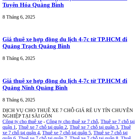
Tuyên Hóa Quảng Bình
8 Tháng 6, 2025
Giá thuê xe hợp đồng du lịch 4-7c từ TP.HCM đi
Quảng Trạch Quảng Bình
8 Tháng 6, 2025
Giá thuê xe hợp đồng du lịch 4-7c từ TP.HCM đi
Quảng Ninh Quảng Bình
8 Tháng 6, 2025
DỊCH VỤ CHO THUÊ XE 7 CHỖ GIÁ RẺ UY TÍN CHUYÊN
NGHIỆP TẠI SÀI GÒN
Công ty cho thuê xe
-
Công ty cho thuê xe 7 chỗ
,
Thuê xe 7 chỗ tại
quận 1
,
Thuê xe 7 chỗ tại quận 2
,
Thuê xe 7 chỗ tại quận 3
,
Thuê
xe 7 chỗ tại quận 4
,
Thuê xe 7 chỗ tại quận 5
,
Thuê xe 7 chỗ tại
quận 6
,
Thuê xe 7 chỗ tại quận 7
,
Thuê xe 7 chỗ tại quận 8
,
Thuê