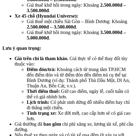
Giá thuê khứ hồi trong ngày: Khoảng
2.500.000đ –
3.500.000đ
.
Xe 45 chỗ (Hyundai Universe):
Giá thuê một chiều Sài Gòn – Bình Dương: Khoảng
2.500.000đ – 3.500.000đ
.
Giá thuê khứ hồi trong ngày: Khoảng
3.500.000đ –
5.000.000đ
.
Lưu ý quan trọng:
Giá trên chỉ là tham khảo.
Giá thực tế có thể thay đổi tùy
thuộc vào:
Điểm đón/trả:
Khoảng cách từ trung tâm TP.HCM
đến điểm đón và từ điểm đón đến điểm trả cụ thể tại
Bình Dương (ví dụ: Thành phố Thủ Dầu Một, Dĩ An,
Thuận An, Bến Cát, v.v.).
Thời điểm thuê:
Giờ cao điểm, ngày lễ, cuối tuần có
thể có giá nhỉnh hơn.
Lịch trình:
Có phát sinh dừng đỗ nhiều điểm hay chỉ
đi thẳng một chiều.
Tình trạng xe:
Xe đời mới, cao cấp hơn sẽ có giá cao
hơn.
Giá thường đã
bao gồm
chi phí xăng xe, lương tài xế, phí cầu
đường.
Nếu thuê xe theo ngày và có tài xế qua đêm (ít xảy ra với