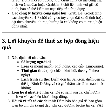
Grab: Trong một số trường hợp, Grab cũng có thể cung cấp
dịch vụ GrabCar hoặc GrabCar 7 chỗ liên tỉnh với giá cố
định, bạn có thể kiểm tra trực tiếp trên ứng dụng.
Các công ty taxi/xe công nghệ lớn:
Grab, Be, Gojek (cho
các chuyến xe 4-7 chỗ) cũng có tùy chọn đặt xe đi tỉnh hoặc
đặt theo chuyến, nhưng thường là xe không có thương hiệu
đồng nhất.
3. Lời khuyên để thuê xe hợp đồng hiệu
quả
Xác định rõ nhu cầu:
Số lượng người đi.
Loại xe
mong muốn (phổ thông, cao cấp, Limousine).
Thời gian thuê
(một chiều, khứ hồi, theo giờ, theo
ngày).
Lịch trình cụ thể:
Điểm đón tại Sài Gòn, điểm đến cụ
thể tại Bình Dương và có ghé thăm các điểm nào khác
không.
Liên hệ ít nhất 2-3 nhà xe:
Để so sánh giá cả, chất lượng
dịch vụ và các điều khoản hợp đồng.
Hỏi rõ về tất cả các chi phí:
Đảm bảo báo giá đã bao gồm
toàn bộ chi phí (xăng dầu, phí cầu đường, lương tài xế, VAT