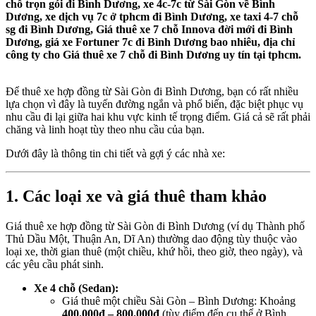
chỗ trọn gói đi Bình Dương, xe 4c-7c từ Sài Gòn về Bình
Dương, xe dịch vụ 7c ở tphcm đi Bình Dương, xe taxi 4-7 chỗ
sg đi Bình Dương, Giá thuê xe 7 chỗ Innova đời mới đi Bình
Dương, giá xe Fortuner 7c đi Bình Dương bao nhiêu, địa chỉ
công ty cho Giá thuê xe 7 chỗ đi Bình Dương uy tín tại tphcm.
Để thuê xe hợp đồng từ Sài Gòn đi Bình Dương, bạn có rất nhiều
lựa chọn vì đây là tuyến đường ngắn và phổ biến, đặc biệt phục vụ
nhu cầu đi lại giữa hai khu vực kinh tế trọng điểm. Giá cả sẽ rất phải
chăng và linh hoạt tùy theo nhu cầu của bạn.
Dưới đây là thông tin chi tiết và gợi ý các nhà xe:
1. Các loại xe và giá thuê tham khảo
Giá thuê xe hợp đồng từ Sài Gòn đi Bình Dương (ví dụ Thành phố
Thủ Dầu Một, Thuận An, Dĩ An) thường dao động tùy thuộc vào
loại xe, thời gian thuê (một chiều, khứ hồi, theo giờ, theo ngày), và
các yêu cầu phát sinh.
Xe 4 chỗ (Sedan):
Giá thuê một chiều Sài Gòn – Bình Dương: Khoảng
400.000đ – 800.000đ
(tùy điểm đến cụ thể ở Bình