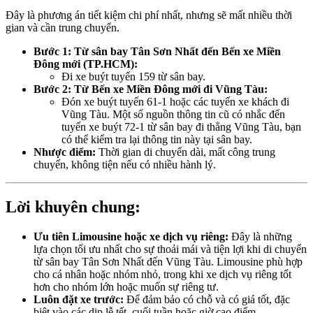
Đây là phương án tiết kiệm chi phí nhất, nhưng sẽ mất nhiều thời
gian và cần trung chuyển.
Bước 1: Từ sân bay Tân Sơn Nhất đến Bến xe Miền
Đông mới (TP.HCM):
Đi xe buýt tuyến 159 từ sân bay.
Bước 2: Từ Bến xe Miền Đông mới đi Vũng Tàu:
Đón xe buýt tuyến 61-1 hoặc các tuyến xe khách đi
Vũng Tàu. Một số nguồn thông tin cũ có nhắc đến
tuyến xe buýt 72-1 từ sân bay đi thẳng Vũng Tàu, bạn
có thể kiểm tra lại thông tin này tại sân bay.
Nhược điểm:
Thời gian di chuyển dài, mất công trung
chuyển, không tiện nếu có nhiều hành lý.
Lời khuyên chung:
Ưu tiên Limousine hoặc xe dịch vụ riêng:
Đây là những
lựa chọn tối ưu nhất cho sự thoải mái và tiện lợi khi di chuyển
từ sân bay Tân Sơn Nhất đến Vũng Tàu. Limousine phù hợp
cho cá nhân hoặc nhóm nhỏ, trong khi xe dịch vụ riêng tốt
hơn cho nhóm lớn hoặc muốn sự riêng tư.
Luôn đặt xe trước:
Để đảm bảo có chỗ và có giá tốt, đặc
biệt vào các dịp lễ tết, cuối tuần hoặc giờ cao điểm.