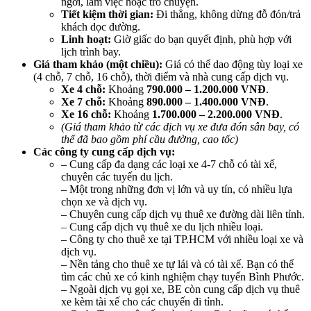
ngơi, làm việc hoặc trò chuyện.
Tiết kiệm thời gian:
Đi thẳng, không dừng đỗ đón/trả
khách dọc đường.
Linh hoạt:
Giờ giấc do bạn quyết định, phù hợp với
lịch trình bay.
Giá tham khảo (một chiều):
Giá có thể dao động tùy loại xe
(4 chỗ, 7 chỗ, 16 chỗ), thời điểm và nhà cung cấp dịch vụ.
Xe 4 chỗ:
Khoảng
790.000 – 1.200.000 VNĐ
.
Xe 7 chỗ:
Khoảng
890.000 – 1.400.000 VNĐ
.
Xe 16 chỗ:
Khoảng
1.700.000 – 2.200.000 VNĐ
.
(Giá tham khảo từ các dịch vụ xe đưa đón sân bay, có
thể đã bao gồm phí cầu đường, cao tốc)
Các công ty cung cấp dịch vụ:
– Cung cấp đa dạng các loại xe 4-7 chỗ có tài xế,
chuyên các tuyến du lịch.
– Một trong những đơn vị lớn và uy tín, có nhiều lựa
chọn xe và dịch vụ.
– Chuyên cung cấp dịch vụ thuê xe đường dài liên tỉnh.
– Cung cấp dịch vụ thuê xe du lịch nhiều loại.
– Công ty cho thuê xe tại TP.HCM với nhiều loại xe và
dịch vụ.
– Nền tảng cho thuê xe tự lái và có tài xế. Bạn có thể
tìm các chủ xe có kinh nghiệm chạy tuyến Bình Phước.
– Ngoài dịch vụ gọi xe, BE còn cung cấp dịch vụ thuê
xe kèm tài xế cho các chuyến đi tỉnh.