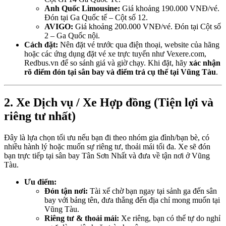
Anh Quốc Limousine:
Giá khoảng 190.000 VNĐ/vé.
Đón tại Ga Quốc tế – Cột số 12.
AVIGO:
Giá khoảng 200.000 VNĐ/vé. Đón tại Cột số
2 – Ga Quốc nội.
Cách đặt:
Nên đặt vé trước qua điện thoại, website của hãng
hoặc các ứng dụng đặt vé xe trực tuyến như Vexere.com,
Redbus.vn để so sánh giá và giờ chạy. Khi đặt, hãy
xác nhận
rõ điểm đón tại sân bay và điểm trả cụ thể tại Vũng Tàu
.
2. Xe Dịch vụ / Xe Hợp đồng (Tiện lợi và
riêng tư nhất)
Đây là lựa chọn tối ưu nếu bạn đi theo nhóm gia đình/bạn bè, có
nhiều hành lý hoặc muốn sự riêng tư, thoải mái tối đa. Xe sẽ đón
bạn trực tiếp tại sân bay Tân Sơn Nhất và đưa về tận nơi ở Vũng
Tàu.
Ưu điểm:
Đón tận nơi:
Tài xế chờ bạn ngay tại sảnh ga đến sân
bay với bảng tên, đưa thẳng đến địa chỉ mong muốn tại
Vũng Tàu.
Riêng tư & thoải mái:
Xe riêng, bạn có thể tự do nghỉ