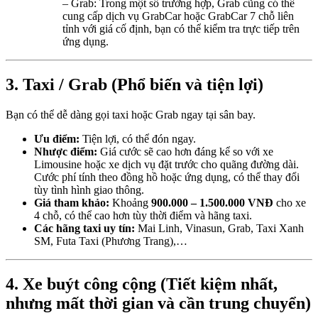
– Grab: Trong một số trường hợp, Grab cũng có thể
cung cấp dịch vụ GrabCar hoặc GrabCar 7 chỗ liên
tỉnh với giá cố định, bạn có thể kiểm tra trực tiếp trên
ứng dụng.
3. Taxi / Grab (Phổ biến và tiện lợi)
Bạn có thể dễ dàng gọi taxi hoặc Grab ngay tại sân bay.
Ưu điểm:
Tiện lợi, có thể đón ngay.
Nhược điểm:
Giá cước sẽ cao hơn đáng kể so với xe
Limousine hoặc xe dịch vụ đặt trước cho quãng đường dài.
Cước phí tính theo đồng hồ hoặc ứng dụng, có thể thay đổi
tùy tình hình giao thông.
Giá tham khảo:
Khoảng
900.000 – 1.500.000 VNĐ
cho xe
4 chỗ, có thể cao hơn tùy thời điểm và hãng taxi.
Các hãng taxi uy tín:
Mai Linh, Vinasun, Grab, Taxi Xanh
SM, Futa Taxi (Phương Trang),…
4. Xe buýt công cộng (Tiết kiệm nhất,
nhưng mất thời gian và cần trung chuyển)