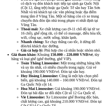
có dịch vụ đón khách trực tiếp tại sảnh ga Quốc Nội
(Cột 12, tầng trệt) hoặc ga Quốc Tế sân bay Tân Sơn
Nhất và trả khách tại các văn phòng hoặc địa điểm
trung tâm ở Vũng Tàu. Một số hãng còn có xe trung
chuyển đưa đón tận nhà trong phạm vi nhất định tại
Vũng Tàu.
Thoải mái:
Xe chất lượng cao (9-11 chỗ độ lại từ xe
16 chỗ), ghế rộng rãi, có thể có massage, điều hòa tốt,
wifi, cổng sạc, nước uống, khăn lạnh.
Nhanh chóng:
Xe chạy thẳng cao tốc, ít dừng đỗ
đón/trả khách dọc đường.
Giá cả hợp lý:
Phù hợp cho cá nhân hoặc nhóm nhỏ.
Giá tham khảo:
Khoảng
150.000 – 220.000 VNĐ/vé
, tùy
hãng và loại ghế (ghế thường, ghế VIP).
Toàn Thắng Limousine:
Một trong những hãng lớn
và uy tín nhất, có nhiều chuyến trong ngày. Giá vé
khoảng 190.000 VNĐ/vé. Đón tại sân bay.
Huy Hoàng Limousine:
Cũng là một lựa chọn phổ
biến, giá khoảng 140.000 – 160.000 VNĐ/vé. Đón tại
Ga Quốc Nội cột 14.
Hoa Mai Limousine:
Giá khoảng 190.000 VNĐ/vé.
Đón tại bãi đậu xe đối diện Cột số 12 Ga Quốc tế.
Vie Limousine:
Xe Limousine ghế Boeing độc bản,
chất lượng cao, giá khoảng 210.000 VNĐ/vé. Đón tại
Cột GF14 Ga Quốc Tế.