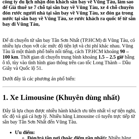
công ty du lịch nhận đón khách sân bay về Vũng Tàu, làm sao
để Giá thuê xe 7 chỗ tại sân bay về Vũng Tàu, xe 4 chỗ chuyên
đón rước người nhà tại sân bay về Vũng Tàu, xe đón ga trong
nước tại sân bay về Vũng Tàu, xe rước khách ra quốc tế từ sân
bay đi Vũng Tàu,
Để di chuyển từ sân bay Tân Sơn Nhất (TP.HCM) đi Vũng Tàu, có
nhiều lựa chọn với các mức độ tiện lợi và chi phí khác nhau. Vũng
Tàu là một thành phố biển nổi tiếng,
cách TP.
HCM khoảng
90 –
100 km
. Thời gian di chuyển trung bình khoảng
1.5 – 2.5 giờ
bằng
ô tô, tùy vào tình hình giao thông trên cao tốc Long Thành – Dầu
Giây và Quốc lộ 51.
Dưới đây là các phương án phổ biến:
1. Xe Limousine (Khuyên dùng nhất)
Đây là lựa chọn được nhiều hành khách ưu tiên nhất vì sự tiện nghi,
tốc độ và giá cả hợp lý. Nhiều hãng Limousine có tuyến trực tiếp từ
sân bay Tân Sơn Nhất đến Vũng Tàu.
Ưu điểm:
Đón/trả tận nơi (hoặc điểm gần nhất):
Nhiều hãng