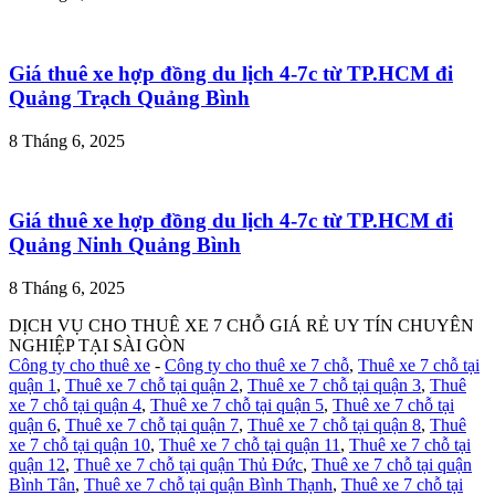
Giá thuê xe hợp đồng du lịch 4-7c từ TP.HCM đi
Quảng Trạch Quảng Bình
8 Tháng 6, 2025
Giá thuê xe hợp đồng du lịch 4-7c từ TP.HCM đi
Quảng Ninh Quảng Bình
8 Tháng 6, 2025
DỊCH VỤ CHO THUÊ XE 7 CHỖ GIÁ RẺ UY TÍN CHUYÊN
NGHIỆP TẠI SÀI GÒN
Công ty cho thuê xe
-
Công ty cho thuê xe 7 chỗ
,
Thuê xe 7 chỗ tại
quận 1
,
Thuê xe 7 chỗ tại quận 2
,
Thuê xe 7 chỗ tại quận 3
,
Thuê
xe 7 chỗ tại quận 4
,
Thuê xe 7 chỗ tại quận 5
,
Thuê xe 7 chỗ tại
quận 6
,
Thuê xe 7 chỗ tại quận 7
,
Thuê xe 7 chỗ tại quận 8
,
Thuê
xe 7 chỗ tại quận 10
,
Thuê xe 7 chỗ tại quận 11
,
Thuê xe 7 chỗ tại
quận 12
,
Thuê xe 7 chỗ tại quận Thủ Đức
,
Thuê xe 7 chỗ tại quận
Bình Tân
,
Thuê xe 7 chỗ tại quận Bình Thạnh
,
Thuê xe 7 chỗ tại