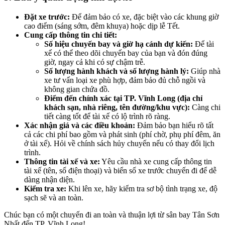
Đặt xe trước:
Để đảm bảo có xe, đặc biệt vào các khung giờ
cao điểm (sáng sớm, đêm khuya) hoặc dịp lễ Tết.
Cung cấp thông tin chi tiết:
Số hiệu chuyến bay và giờ hạ cánh dự kiến:
Để tài
xế có thể theo dõi chuyến bay của bạn và đón đúng
giờ, ngay cả khi có sự chậm trễ.
Số lượng hành khách và số lượng hành lý:
Giúp nhà
xe tư vấn loại xe phù hợp, đảm bảo đủ chỗ ngồi và
không gian chứa đồ.
Điểm đến chính xác tại TP. Vĩnh Long (địa chỉ
khách sạn, nhà riêng, tên đường/khu vực):
Càng chi
tiết càng tốt để tài xế có lộ trình rõ ràng.
Xác nhận giá và các điều khoản:
Đảm bảo bạn hiểu rõ tất
cả các chi phí bao gồm và phát sinh (phí chờ, phụ phí đêm, ăn
ở tài xế). Hỏi về chính sách hủy chuyến nếu có thay đổi lịch
trình.
Thông tin tài xế và xe:
Yêu cầu nhà xe cung cấp thông tin
tài xế (tên, số điện thoại) và biển số xe trước chuyến đi để dễ
dàng nhận diện.
Kiểm tra xe:
Khi lên xe, hãy kiểm tra sơ bộ tình trạng xe, độ
sạch sẽ và an toàn.
Chúc bạn có một chuyến đi an toàn và thuận lợi từ sân bay Tân Sơn
Nhất đến TP. Vĩnh Long!