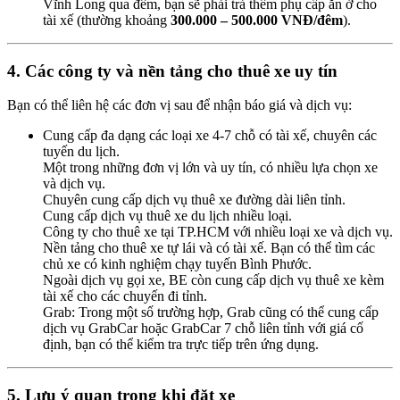
Vĩnh Long qua đêm, bạn sẽ phải trả thêm phụ cấp ăn ở cho
tài xế (thường khoảng
300.000 – 500.000 VNĐ/đêm
).
4. Các công ty và nền tảng cho thuê xe uy tín
Bạn có thể liên hệ các đơn vị sau để nhận báo giá và dịch vụ:
Cung cấp đa dạng các loại xe 4-7 chỗ có tài xế, chuyên các
tuyến du lịch.
Một trong những đơn vị lớn và uy tín, có nhiều lựa chọn xe
và dịch vụ.
Chuyên cung cấp dịch vụ thuê xe đường dài liên tỉnh.
Cung cấp dịch vụ thuê xe du lịch nhiều loại.
Công ty cho thuê xe tại TP.HCM với nhiều loại xe và dịch vụ.
Nền tảng cho thuê xe tự lái và có tài xế. Bạn có thể tìm các
chủ xe có kinh nghiệm chạy tuyến Bình Phước.
Ngoài dịch vụ gọi xe, BE còn cung cấp dịch vụ thuê xe kèm
tài xế cho các chuyến đi tỉnh.
Grab: Trong một số trường hợp, Grab cũng có thể cung cấp
dịch vụ GrabCar hoặc GrabCar 7 chỗ liên tỉnh với giá cố
định, bạn có thể kiểm tra trực tiếp trên ứng dụng.
5. Lưu ý quan trọng khi đặt xe