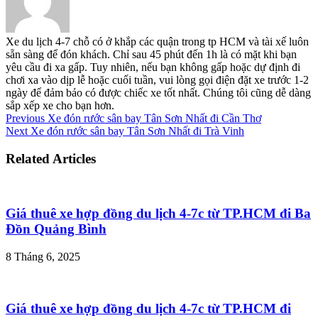
Xe du lịch 4-7 chỗ có ở khắp các quận trong tp HCM và tài xế luôn
sẵn sàng để đón khách. Chỉ sau 45 phút đến 1h là có mặt khi bạn
yêu cầu đi xa gấp. Tuy nhiên, nếu bạn không gấp hoặc dự định đi
chơi xa vào dịp lễ hoặc cuối tuần, vui lòng gọi điện đặt xe trước 1-2
ngày để đảm bảo có được chiếc xe tốt nhất. Chúng tôi cũng dễ dàng
sắp xếp xe cho bạn hơn.
Previous
Xe đón rước sân bay Tân Sơn Nhất đi Cần Thơ
Next
Xe đón rước sân bay Tân Sơn Nhất đi Trà Vinh
Related Articles
Giá thuê xe hợp đồng du lịch 4-7c từ TP.HCM đi Ba
Đồn Quảng Bình
8 Tháng 6, 2025
Giá thuê xe hợp đồng du lịch 4-7c từ TP.HCM đi