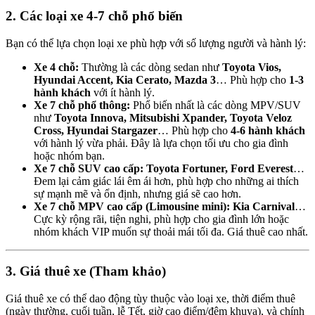
2. Các loại xe 4-7 chỗ phổ biến
Bạn có thể lựa chọn loại xe phù hợp với số lượng người và hành lý:
Xe 4 chỗ:
Thường là các dòng sedan như
Toyota Vios,
Hyundai Accent, Kia Cerato, Mazda 3
… Phù hợp cho
1-3
hành khách
với ít hành lý.
Xe 7 chỗ phổ thông:
Phổ biến nhất là các dòng MPV/SUV
như
Toyota Innova, Mitsubishi Xpander, Toyota Veloz
Cross, Hyundai Stargazer
… Phù hợp cho
4-6 hành khách
với hành lý vừa phải. Đây là lựa chọn tối ưu cho gia đình
hoặc nhóm bạn.
Xe 7 chỗ SUV cao cấp:
Toyota Fortuner, Ford Everest
…
Đem lại cảm giác lái êm ái hơn, phù hợp cho những ai thích
sự mạnh mẽ và ổn định, nhưng giá sẽ cao hơn.
Xe 7 chỗ MPV cao cấp (Limousine mini):
Kia Carnival
…
Cực kỳ rộng rãi, tiện nghi, phù hợp cho gia đình lớn hoặc
nhóm khách VIP muốn sự thoải mái tối đa. Giá thuê cao nhất.
3. Giá thuê xe (Tham khảo)
Giá thuê xe có thể dao động tùy thuộc vào loại xe, thời điểm thuê
(ngày thường, cuối tuần, lễ Tết, giờ cao điểm/đêm khuya), và chính