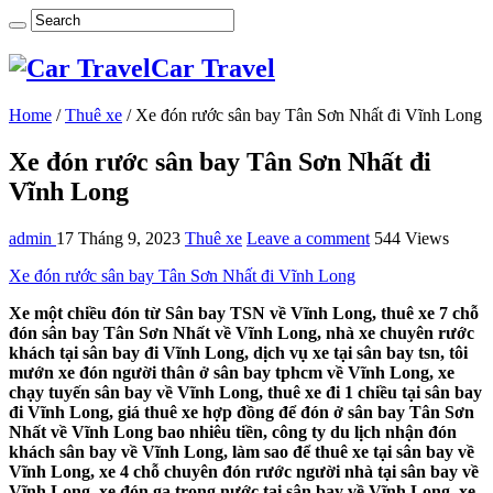
Car Travel
Home
/
Thuê xe
/
Xe đón rước sân bay Tân Sơn Nhất đi Vĩnh Long
Xe đón rước sân bay Tân Sơn Nhất đi
Vĩnh Long
admin
17 Tháng 9, 2023
Thuê xe
Leave a comment
544 Views
Xe đón rước sân bay Tân Sơn Nhất đi Vĩnh Long
Xe một chiều đón từ Sân bay TSN về Vĩnh Long, thuê xe 7 chỗ
đón sân bay Tân Sơn Nhất về Vĩnh Long, nhà xe chuyên rước
khách tại sân bay đi Vĩnh Long, dịch vụ xe tại sân bay tsn, tôi
mướn xe đón người thân ở sân bay tphcm về Vĩnh Long, xe
chạy tuyến sân bay về Vĩnh Long, thuê xe đi 1 chiều tại sân bay
đi Vĩnh Long, giá thuê xe hợp đồng để đón ở sân bay Tân Sơn
Nhất về Vĩnh Long bao nhiêu tiền, công ty du lịch nhận đón
khách sân bay về Vĩnh Long, làm sao để thuê xe tại sân bay về
Vĩnh Long, xe 4 chỗ chuyên đón rước người nhà tại sân bay về
Vĩnh Long, xe đón ga trong nước tại sân bay về Vĩnh Long, xe