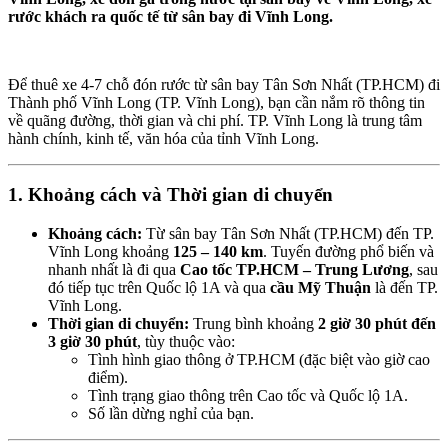
rước khách ra quốc tế từ sân bay đi Vĩnh Long.
Để thuê xe 4-7 chỗ đón rước từ sân bay Tân Sơn Nhất (TP.HCM) đi
Thành phố Vĩnh Long (TP. Vĩnh Long), bạn cần nắm rõ thông tin
về quãng đường, thời gian và chi phí. TP. Vĩnh Long là trung tâm
hành chính, kinh tế, văn hóa của tỉnh Vĩnh Long.
1. Khoảng cách và Thời gian di chuyển
Khoảng cách:
Từ sân bay Tân Sơn Nhất (TP.HCM) đến TP.
Vĩnh Long khoảng
125 – 140 km
. Tuyến đường phổ biến và
nhanh nhất là đi qua
Cao tốc TP.HCM – Trung Lương
, sau
đó tiếp tục trên Quốc lộ 1A và qua
cầu Mỹ Thuận
là đến TP.
Vĩnh Long.
Thời gian di chuyển:
Trung bình khoảng
2 giờ 30 phút đến
3 giờ 30 phút
, tùy thuộc vào:
Tình hình giao thông ở TP.HCM (đặc biệt vào giờ cao
điểm).
Tình trạng giao thông trên Cao tốc và Quốc lộ 1A.
Số lần dừng nghỉ của bạn.