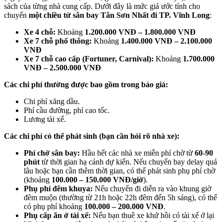
sách của từng nhà cung cấp. Dưới đây là mức giá ước tính cho
chuyến
một chiều từ sân bay Tân Sơn Nhất đi TP. Vĩnh Long
:
Xe 4 chỗ:
Khoảng
1.200.000 VNĐ – 1.800.000 VNĐ
Xe 7 chỗ phổ thông:
Khoảng
1.400.000 VNĐ – 2.100.000
VNĐ
Xe 7 chỗ cao cấp (Fortuner, Carnival):
Khoảng
1.700.000
VNĐ – 2.500.000 VNĐ
Các chi phí thường được bao gồm trong báo giá:
Chi phí xăng dầu.
Phí cầu đường, phí cao tốc.
Lương tài xế.
Các chi phí có thể phát sinh (bạn cần hỏi rõ nhà xe):
Phí chờ sân bay:
Hầu hết các nhà xe miễn phí chờ từ
60-90
phút
từ thời gian hạ cánh dự kiến. Nếu chuyến bay delay quá
lâu hoặc bạn cần thêm thời gian, có thể phát sinh phụ phí chờ
(khoảng
100.000 – 150.000 VNĐ/giờ
).
Phụ phí đêm khuya:
Nếu chuyến đi diễn ra vào khung giờ
đêm muộn (thường từ 21h hoặc 22h đêm đến 5h sáng), có thể
có phụ phí khoảng
100.000 – 200.000 VNĐ
.
Phụ cấp ăn ở tài xế:
Nếu bạn thuê xe khứ hồi có tài xế ở lại