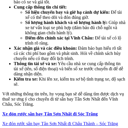
bảo có xe và giá tốt.
Cung cấp thông tin chi tiết:
Số hiệu chuyến bay và giờ hạ cánh dự kiến:
Để tài
xế có thể theo dõi và đón đúng giờ.
Số lượng hành khách và số lượng hành lý:
Giúp nhà
xe tư vấn loại xe phù hợp (đảm bảo đủ chỗ ngồi và
không gian chứa hành lý).
Điểm đến chính xác tại Vĩnh Châu:
Để tài xế có lộ
trình rõ ràng.
Xác nhận giá và các điều khoản:
Đảm bảo bạn hiểu rõ tất
cả các chi phí bao gồm và phát sinh. Hỏi về chính sách hủy
chuyến nếu có thay đổi lịch trình.
Thông tin tài xế và xe:
Yêu cầu nhà xe cung cấp thông tin
tài xế (tên, số điện thoại) và biển số xe trước chuyến đi để dễ
dàng nhận diện.
Kiểm tra xe:
Khi lên xe, kiểm tra sơ bộ tình trạng xe, độ sạch
sẽ.
Với những thông tin trên, hy vọng bạn sẽ dễ dàng tìm được dịch vụ
thuê xe ưng ý cho chuyến đi từ sân bay Tân Sơn Nhất đến Vĩnh
Châu, Sóc Trăng.
Xe đón rước sân bay Tân Sơn Nhất đi Sóc Trăng
Xe đón rước sân bay Tân Sơn Nhất đi Châu Thành – Sóc Trăng