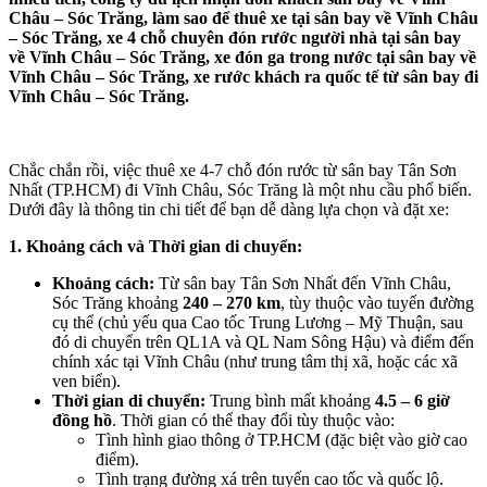
Châu – Sóc Trăng, làm sao để thuê xe tại sân bay về Vĩnh Châu
– Sóc Trăng, xe 4 chỗ chuyên đón rước người nhà tại sân bay
về Vĩnh Châu – Sóc Trăng, xe đón ga trong nước tại sân bay về
Vĩnh Châu – Sóc Trăng, xe rước khách ra quốc tế từ sân bay đi
Vĩnh Châu – Sóc Trăng.
Chắc chắn rồi, việc thuê xe 4-7 chỗ đón rước từ sân bay Tân Sơn
Nhất (TP.HCM) đi Vĩnh Châu, Sóc Trăng là một nhu cầu phổ biến.
Dưới đây là thông tin chi tiết để bạn dễ dàng lựa chọn và đặt xe:
1. Khoảng cách và Thời gian di chuyển:
Khoảng cách:
Từ sân bay Tân Sơn Nhất đến Vĩnh Châu,
Sóc Trăng khoảng
240 – 270 km
, tùy thuộc vào tuyến đường
cụ thể (chủ yếu qua Cao tốc Trung Lương – Mỹ Thuận, sau
đó di chuyển trên QL1A và QL Nam Sông Hậu) và điểm đến
chính xác tại Vĩnh Châu (như trung tâm thị xã, hoặc các xã
ven biển).
Thời gian di chuyển:
Trung bình mất khoảng
4.5 – 6 giờ
đồng hồ
. Thời gian có thể thay đổi tùy thuộc vào:
Tình hình giao thông ở TP.HCM (đặc biệt vào giờ cao
điểm).
Tình trạng đường xá trên tuyến cao tốc và quốc lộ.