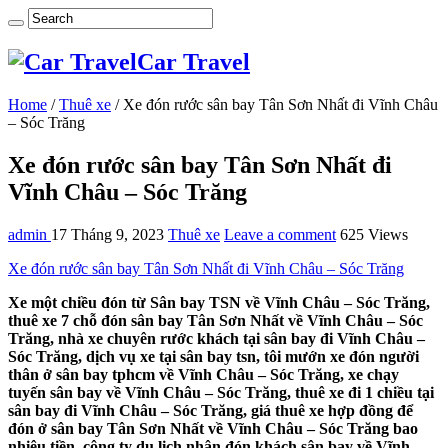
Car Travel
Home
/
Thuê xe
/
Xe đón rước sân bay Tân Sơn Nhất đi Vĩnh Châu
– Sóc Trăng
Xe đón rước sân bay Tân Sơn Nhất đi
Vĩnh Châu – Sóc Trăng
admin
17 Tháng 9, 2023
Thuê xe
Leave a comment
625 Views
Xe đón rước sân bay Tân Sơn Nhất đi Vĩnh Châu – Sóc Trăng
Xe một chiều đón từ Sân bay TSN về Vĩnh Châu – Sóc Trăng,
thuê xe 7 chỗ đón sân bay Tân Sơn Nhất về Vĩnh Châu – Sóc
Trăng, nhà xe chuyên rước khách tại sân bay đi Vĩnh Châu –
Sóc Trăng, dịch vụ xe tại sân bay tsn, tôi mướn xe đón người
thân ở sân bay tphcm về Vĩnh Châu – Sóc Trăng, xe chạy
tuyến sân bay về Vĩnh Châu – Sóc Trăng, thuê xe đi 1 chiều tại
sân bay đi Vĩnh Châu – Sóc Trăng, giá thuê xe hợp đồng để
đón ở sân bay Tân Sơn Nhất về Vĩnh Châu – Sóc Trăng bao
nhiêu tiền, công ty du lịch nhận đón khách sân bay về Vĩnh