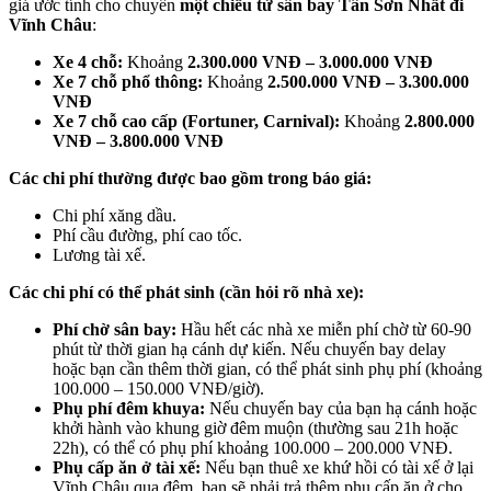
giá ước tính cho chuyến
một chiều từ sân bay Tân Sơn Nhất đi
Vĩnh Châu
:
Xe 4 chỗ:
Khoảng
2.300.000 VNĐ – 3.000.000 VNĐ
Xe 7 chỗ phổ thông:
Khoảng
2.500.000 VNĐ – 3.300.000
VNĐ
Xe 7 chỗ cao cấp (Fortuner, Carnival):
Khoảng
2.800.000
VNĐ – 3.800.000 VNĐ
Các chi phí thường được bao gồm trong báo giá:
Chi phí xăng dầu.
Phí cầu đường, phí cao tốc.
Lương tài xế.
Các chi phí có thể phát sinh (cần hỏi rõ nhà xe):
Phí chờ sân bay:
Hầu hết các nhà xe miễn phí chờ từ 60-90
phút từ thời gian hạ cánh dự kiến. Nếu chuyến bay delay
hoặc bạn cần thêm thời gian, có thể phát sinh phụ phí (khoảng
100.000 – 150.000 VNĐ/giờ).
Phụ phí đêm khuya:
Nếu chuyến bay của bạn hạ cánh hoặc
khởi hành vào khung giờ đêm muộn (thường sau 21h hoặc
22h), có thể có phụ phí khoảng 100.000 – 200.000 VNĐ.
Phụ cấp ăn ở tài xế:
Nếu bạn thuê xe khứ hồi có tài xế ở lại
Vĩnh Châu qua đêm, bạn sẽ phải trả thêm phụ cấp ăn ở cho