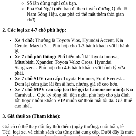
Số lần dừng nghỉ của bạn.
Phà Đại Ngãi (nếu bạn đi theo tuyến đường Quốc lộ
Nam Sông Hậu, qua phà có thể mất thêm thời gian
chờ).
2. Các loại xe 4-7 chỗ phù hợp:
Xe 4 chỗ:
Thường là Toyota Vios, Hyundai Accent, Kia
Cerato, Mazda 3… Phù hợp cho 1-3 hành khách với ít hành
lý.
Xe 7 chỗ phổ thông:
Phổ biến nhất là Toyota Innova,
Mitsubishi Xpander, Toyota Veloz Cross, Hyundai
Stargazer… Phù hợp cho 4-6 hành khách với hành lý vừa
phải.
Xe 7 chỗ SUV cao cấp:
Toyota Fortuner, Ford Everest…
Đem lại cảm giác lái êm ái hơn, nhưng giá sẽ cao hơn.
Xe 7 chỗ MPV cao cấp (có thể gọi là Limousine mini):
Kia
Carnival… Cực kỳ rộng rãi, tiện nghi, phù hợp cho gia đình
lớn hoặc nhóm khách VIP muốn sự thoải mái tối đa. Giá thuê
cao nhất.
3. Giá thuê xe (Tham khảo):
Giá cả có thể thay đổi tùy thời điểm (ngày thường, cuối tuần, lễ
Tết), loại xe, và chính sách của từng nhà cung cấp. Dưới đây là mức