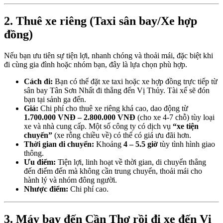
2. Thuê xe riêng (Taxi sân bay/Xe hợp
đồng)
Nếu bạn ưu tiên sự tiện lợi, nhanh chóng và thoải mái, đặc biệt khi
đi cùng gia đình hoặc nhóm bạn, đây là lựa chọn phù hợp.
Cách đi:
Bạn có thể đặt xe taxi hoặc xe hợp đồng trực tiếp từ
sân bay Tân Sơn Nhất đi thẳng đến Vị Thủy. Tài xế sẽ đón
bạn tại sảnh ga đến.
Giá:
Chi phí cho thuê xe riêng khá cao, dao động từ
1.700.000 VNĐ – 2.800.000 VNĐ
(cho xe 4-7 chỗ) tùy loại
xe và nhà cung cấp. Một số công ty có dịch vụ
“xe tiện
chuyến”
(xe rỗng chiều về) có thể có giá ưu đãi hơn.
Thời gian di chuyển:
Khoảng
4 – 5.5 giờ
tùy tình hình giao
thông.
Ưu điểm:
Tiện lợi, linh hoạt về thời gian, di chuyển thẳng
đến điểm đến mà không cần trung chuyển, thoải mái cho
hành lý và nhóm đông người.
Nhược điểm:
Chi phí cao.
3. Máy bay đến Cần Thơ rồi đi xe đến Vị