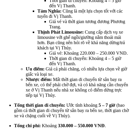
Thời gian di chuyển: Khoảng 4 – 5 giờ
đến Vị Thanh.
Tám Nghĩa:
Cũng là một lựa chọn tốt với các
tuyến đi Vị Thanh.
Giá vé và thời gian tương đương Phương
Trang.
Thịnh Phát Limousine:
Cung cấp dịch vụ xe
limousine với ghế ngồi/giường nằm thoải mái
hơn. Bạn cũng nên hỏi rõ về khả năng dừng/trả
khách tại Vị Thủy.
Giá vé: Khoảng 220.000 – 250.000 VNĐ.
Thời gian di chuyển: Khoảng 4 – 5 giờ
đến Vị Thanh.
Ưu điểm:
Giá cả phải chăng, có nhiều lựa chọn về giờ
giấc và loại xe.
Nhược điểm:
Mất thời gian di chuyển từ sân bay ra
bến xe, có thể phải chờ đợi, và có khả năng cần chuyển
xe ở Vị Thanh nếu nhà xe không có điểm dừng trực
tiếp tại Vị Thủy.
Tổng thời gian di chuyển:
Ước tính khoảng
5 – 7 giờ
(bao
gồm cả thời gian di chuyển từ sân bay ra bến xe, thời gian chờ
xe và chặng cuối về Vị Thủy).
Tổng chi phí:
Khoảng
330.000 – 550.000 VNĐ
.