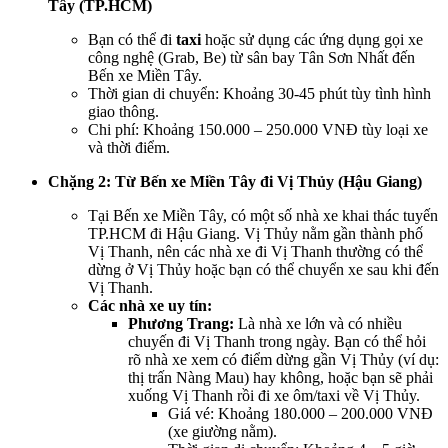
Tây (TP.HCM)
Bạn có thể đi
taxi
hoặc sử dụng các ứng dụng gọi xe
công nghệ (Grab, Be) từ sân bay Tân Sơn Nhất đến
Bến xe Miền Tây.
Thời gian di chuyển: Khoảng 30-45 phút tùy tình hình
giao thông.
Chi phí: Khoảng 150.000 – 250.000 VNĐ tùy loại xe
và thời điểm.
Chặng 2: Từ Bến xe Miền Tây đi Vị Thủy (Hậu Giang)
Tại Bến xe Miền Tây, có một số nhà xe khai thác tuyến
TP.HCM đi Hậu Giang. Vị Thủy nằm gần thành phố
Vị Thanh, nên các nhà xe đi Vị Thanh thường có thể
dừng ở Vị Thủy hoặc bạn có thể chuyển xe sau khi đến
Vị Thanh.
Các nhà xe uy tín:
Phương Trang:
Là nhà xe lớn và có nhiều
chuyến đi Vị Thanh trong ngày. Bạn có thể hỏi
rõ nhà xe xem có điểm dừng gần Vị Thủy (ví dụ:
thị trấn Nàng Mau) hay không, hoặc bạn sẽ phải
xuống Vị Thanh rồi đi xe ôm/taxi về Vị Thủy.
Giá vé: Khoảng 180.000 – 200.000 VNĐ
(xe giường nằm).