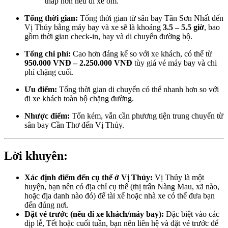
thấp hơn nếu đi xe ôm.
Tổng thời gian:
Tổng thời gian từ sân bay Tân Sơn Nhất đến
Vị Thủy bằng máy bay và xe sẽ là khoảng
3.5 – 5.5 giờ
, bao
gồm thời gian check-in, bay và di chuyển đường bộ.
Tổng chi phí:
Cao hơn đáng kể so với xe khách, có thể từ
950.000 VNĐ – 2.250.000 VNĐ
tùy giá vé máy bay và chi
phí chặng cuối.
Ưu điểm:
Tổng thời gian di chuyển có thể nhanh hơn so với
đi xe khách toàn bộ chặng đường.
Nhược điểm:
Tốn kém, vẫn cần phương tiện trung chuyển từ
sân bay Cần Thơ đến Vị Thủy.
Lời khuyên:
Xác định điểm đến cụ thể ở Vị Thủy:
Vị Thủy là một
huyện, bạn nên có địa chỉ cụ thể (thị trấn Nàng Mau, xã nào,
hoặc địa danh nào đó) để tài xế hoặc nhà xe có thể đưa bạn
đến đúng nơi.
Đặt vé trước (nếu đi xe khách/máy bay):
Đặc biệt vào các
dịp lễ, Tết hoặc cuối tuần, bạn nên liên hệ và đặt vé trước để