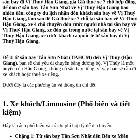
sân bay đi Vị Thuỷ Hậu Giang, giá Giá thuê xe 7 chỗ hợp đồng
để đón ở sân bay Tân Sơn Nhất về Vị Thuỷ Hậu Giang bao
nhiêu tiền, công ty du lịch nhận đón khách sân bay về Vị Thuỷ
Hậu Giang, làm sao để Giá thuê xe 7 chỗ tại sân bay về Vị Thuỷ
Hậu Giang, xe 4 chỗ chuyên đón rước người nhà tại sân bay về
Vị Thuỷ Hậu Giang, xe đón ga trong nước tại sân bay về Vị
Thuỷ Hậu Giang, xe rước khách ra quốc tế từ sân bay đi Vị
Thuỷ Hậu Giang,
Để đi từ
sân bay Tân Sơn Nhất (TP.HCM) đến Vị Thủy (Hậu
Giang)
, bạn sẽ chủ yếu di chuyển bằng đường bộ. Vị Thủy là một
huyện của Hậu Giang, không có sân bay riêng, vì vậy bạn sẽ cần đi
xe khách hoặc thuê xe riêng.
Dưới đây là các phương án và thông tin chi tiết:
1. Xe khách/Limousine (Phổ biến và tiết
kiệm)
Đây là cách phổ biến và có chi phí hợp lý để di chuyển.
Chặng 1: Từ sân bay Tân Sơn Nhất đến Bến xe Miền