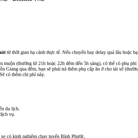
hút
từ thời gian hạ cánh thực tế. Nếu chuyến bay delay quá lâu hoặc bạ
êm muộn (thường từ 21h hoặc 22h đêm đến 5h sáng), có thể có phụ p
 Tiền Giang qua đêm, bạn sẽ phải trả thêm phụ cấp ăn ở cho tài xế (t
Sẽ có thêm chi phí này.
ến du lịch.
dịch vụ.
hủ xe có kinh nghiệm chạy tuyến Bình Phước.