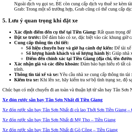
Ngoài dịch vụ gọi xe, BE còn cung cấp dịch vụ thuê xe kèm tài
Grab: Trong một số trường hợp, Grab cũng có thể cung cấp dịch
5. Lưu ý quan trọng khi đặt xe
Xác định điểm đến cụ thể tại Tiền Giang:
Rất quan trọng để
Đặt xe trước:
Để đảm bảo có xe, đặc biệt vào các khung giờ c
Cung cấp thông tin chi tiết:
Số hiệu chuyến bay và giờ hạ cánh dự kiến:
Để tài xế
Số lượng hành khách và số lượng hành lý:
Giúp nhà x
Điểm đến chính xác tại Tiền Giang (địa chỉ, tên đườ
Xác nhận giá và các điều khoản:
Đảm bảo bạn hiểu rõ tất cả c
trình.
Thông tin tài xế và xe:
Yêu cầu nhà xe cung cấp thông tin tài x
Kiểm tra xe:
Khi lên xe, hãy kiểm tra sơ bộ tình trạng xe, độ s
Chúc bạn có một chuyến đi an toàn và thuận lợi từ sân bay Tân Sơn 
Xe đón rước sân bay Tân Sơn Nhất đi Tiền Giang
Xe đón rước sân bay Tân Sơn Nhất đi cù lao Thới Sơn Tiền Giang 
Xe đón rước sân bay Tân Sơn Nhất đi Mỹ Tho – Tiền Giang
Xe đón rước sân bay Tân Sơn Nhất đi Gò Công – Tiền Giang