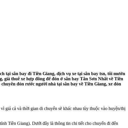
tại sân bay đi Tiền Giang, dịch vụ xe tại sân bay tsn, tôi mướn
ang, giá thuê xe hợp đồng để đón ở sân bay Tân Sơn Nhất về Tiền
hỗ chuyên đón rước người nhà tại sân bay về Tiền Giang, xe đón
ì giá cả và thời gian di chuyển sẽ khác nhau tùy thuộc vào huyện/thị
ỉnh Tiền Giang). Dưới đây là thông tin chi tiết cho chuyến đi đến