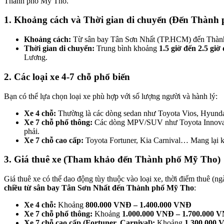
Thành phố Mỹ Tho.
1. Khoảng cách và Thời gian di chuyển (Đến Thành
Khoảng cách:
Từ sân bay Tân Sơn Nhất (TP.HCM) đến Thàn
Thời gian di chuyển:
Trung bình khoảng
1.5 giờ đến 2.5 giờ
Lương.
2. Các loại xe 4-7 chỗ phổ biến
Bạn có thể lựa chọn loại xe phù hợp với số lượng người và hành lý:
Xe 4 chỗ:
Thường là các dòng sedan như Toyota Vios, Hyund
Xe 7 chỗ phổ thông:
Các dòng MPV/SUV như Toyota Innova, Mi
phải.
Xe 7 chỗ cao cấp:
Toyota Fortuner, Kia Carnival… Mang lại khô
3. Giá thuê xe (Tham khảo đến Thành phố Mỹ Tho)
Giá thuê xe có thể dao động tùy thuộc vào loại xe, thời điểm thuê (
chiều từ sân bay Tân Sơn Nhất đến Thành phố Mỹ Tho
:
Xe 4 chỗ:
Khoảng
800.000 VNĐ – 1.400.000 VNĐ
Xe 7 chỗ phổ thông:
Khoảng
1.000.000 VNĐ – 1.700.000 
Xe 7 chỗ cao cấp (Fortuner, Carnival):
Khoảng
1.300.000 