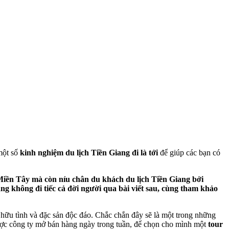
một số
kinh nghiệm du lịch Tiền Giang đi là tới
để giúp các bạn có
 Miền Tây mà còn níu chân du khách du lịch Tiền Giang bởi
ng không đi tiếc cả đời người qua bài viết sau, cùng tham khảo
 hữu tình và đặc sản độc đáo. Chắc chắn đây sẽ là một trong những
c công ty mở bán hàng ngày trong tuần, để chọn cho mình một
tour