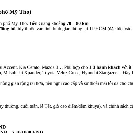
 phố Mỹ Tho)
h phố Mỹ Tho, Tiền Giang khoảng
70 – 80 km
.
 đồng hồ
, tùy thuộc vào tình hình giao thông tại TP.HCM (đặc biệt và
ai Accent, Kia Cerato, Mazda 3… Phù hợp cho
1-3 hành khách
với ít
tsubishi Xpander, Toyota Veloz Cross, Hyundai Stargazer… Đây là 
ng gian rộng rãi hơn, tiện nghi cao cấp và sự thoải mái tối đa cho chu
ngày thường, cuối tuần, lễ Tết, giờ cao điểm/đêm khuya), và chính sách
VNĐ
VNĐ – 2.100.000 VNĐ