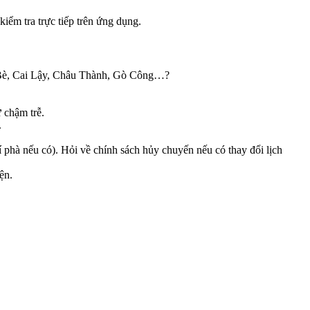
iểm tra trực tiếp trên ứng dụng.
i Bè, Cai Lậy, Châu Thành, Gò Công…?
 chậm trễ.
.
í phà nếu có). Hỏi về chính sách hủy chuyến nếu có thay đổi lịch
ện.