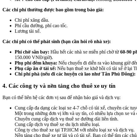
Các chi phí thường được bao gồm trong báo giá:
Chi phí xăng dầu.
Phí cầu đường, phí cao tốc.
Lương tài xế.
Các chi phí có thể phát sinh (bạn cần hỏi rõ nhà xe):
Phí chờ sân bay:
Hầu hết các nhà xe miễn phí chờ từ
60-90 p
150.000 VNĐ/giờ).
Phụ phí đêm khuya:
Nếu chuyến đi diễn ra vào khung giờ đ
Phụ cấp ăn ở tài xế:
Nếu bạn thuê xe khứ hồi có tài xế ở lại
Chi phí phà (nếu đi các huyện cù lao như Tân Phú Đông):
4. Các công ty và nền tảng cho thuê xe uy tín
Bạn có thể liên hệ các đơn vị sau để nhận báo giá và dịch vụ:
Cung cấp đa dạng các loại xe 4-7 chỗ có tài xế, chuyên các tuy
Một trong những đơn vị lớn và uy tín, có nhiều lựa chọn xe và 
Chuyên cung cấp dịch vụ thuê xe đường dài liên tỉnh.
Cung cấp dịch vụ thuê xe du lịch nhiều loại.
Công ty cho thuê xe tại TP.HCM với nhiều loại xe và dịch vụ.
Nền tảng cho thuê xe tự lái và có tài xế. Bạn có thể tìm các c