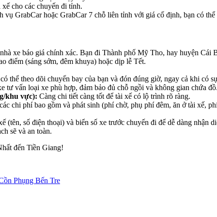
 xế cho các chuyến đi tỉnh.
 vụ GrabCar hoặc GrabCar 7 chỗ liên tỉnh với giá cố định, bạn có thể k
 nhà xe báo giá chính xác. Bạn đi Thành phố Mỹ Tho, hay huyện Cá
ao điểm (sáng sớm, đêm khuya) hoặc dịp lễ Tết.
 có thể theo dõi chuyến bay của bạn và đón đúng giờ, ngay cả khi có sự
e tư vấn loại xe phù hợp, đảm bảo đủ chỗ ngồi và không gian chứa đồ
ng/khu vực):
Càng chi tiết càng tốt để tài xế có lộ trình rõ ràng.
ác chi phí bao gồm và phát sinh (phí chờ, phụ phí đêm, ăn ở tài xế, ph
ế (tên, số điện thoại) và biển số xe trước chuyến đi để dễ dàng nhận di
ạch sẽ và an toàn.
Nhất đến Tiền Giang!
– Cồn Phụng Bến Tre