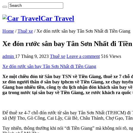
Car Travel
Home
/
Thuê xe
/
Xe đón rước sân bay Tân Sơn Nhất đi Tiền Giang
Xe đón rước sân bay Tân Sơn Nhất đi Tiền
admin
17 Tháng 9, 2023
Thuê xe
Leave a comment
516 Views
Xe đón rước sân bay Tân Sơn Nhất đi Tiền Giang
Xe một chiều đón từ Sân bay TSN về Tiền Giang, thuê xe 7 chỗ đ
xe đón người thân ở sân bay tphcm về Tiền Giang, xe chạy tuyến 
Giang bao nhiêu tiền, công ty du lịch nhận đón khách sân bay về
ga trong nước tại sân bay về Tiền Giang, xe rước khách ra quốc 
Để thuê xe 4-7 chỗ đón rước từ sân bay Tân Sơn Nhất (TP.HCM) đi Tiề
xã (Mỹ Tho, Gò Công, Cai Lậy, Cái Bè, Châu Thành, Chợ Gạo, Tân
Tuy nhiên, thông thường khi nói “đi Tiền Giang” mà không nói rõ, ngư