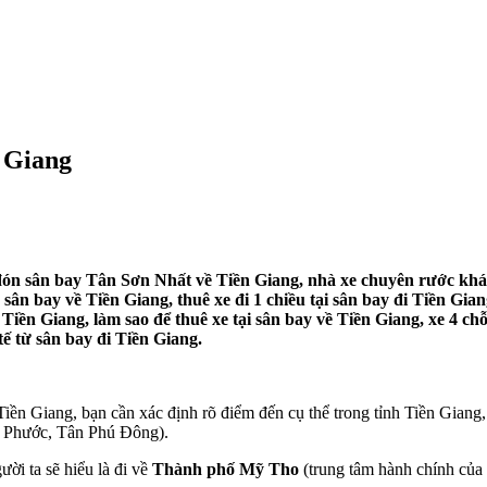
 Giang
ón sân bay Tân Sơn Nhất về Tiền Giang, nhà xe chuyên rước khách 
sân bay về Tiền Giang, thuê xe đi 1 chiều tại sân bay đi Tiền Gi
 Tiền Giang, làm sao để thuê xe tại sân bay về Tiền Giang, xe 4 c
tế từ sân bay đi Tiền Giang.
n Giang, bạn cần xác định rõ điểm đến cụ thể trong tỉnh Tiền Giang, v
 Phước, Tân Phú Đông).
ời ta sẽ hiểu là đi về
Thành phố Mỹ Tho
(trung tâm hành chính của t