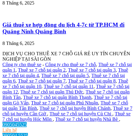
8 Tháng 6, 2025
Giá thuê xe hợp đồng du lịch 4-7c từ TP.HCM đi
Quảng Ninh Quảng Bình
8 Tháng 6, 2025
DỊCH VỤ CHO THUÊ XE 7 CHỖ GIÁ RẺ UY TÍN CHUYÊN
NGHIỆP TẠI SÀI GÒN
Công ty cho thuê xe
-
Công ty cho thuê xe 7 chỗ
,
Thuê xe 7 chỗ tại
quận 1
,
Thuê xe 7 chỗ tại quận 2
,
Thuê xe 7 chỗ tại quận 3
,
Thuê
xe 7 chỗ tại quận 4
,
Thuê xe 7 chỗ tại quận 5
,
Thuê xe 7 chỗ tại
quận 6
,
Thuê xe 7 chỗ tại quận 7
,
Thuê xe 7 chỗ tại quận 8
,
Thuê
xe 7 chỗ tại quận 10
,
Thuê xe 7 chỗ tại quận 11
,
Thuê xe 7 chỗ tại
quận 12
,
Thuê xe 7 chỗ tại quận Thủ Đức
,
Thuê xe 7 chỗ tại quận
Bình Tân
,
Thuê xe 7 chỗ tại quận Bình Thạnh
,
Thuê xe 7 chỗ tại
quận Gò Vấp
,
Thuê xe 7 chỗ tại quận Phú Nhuận
,
Thuê xe 7 chỗ
tại quận Tân Bình
,
Thuê xe 7 chỗ tại huyện Bình Chánh
,
Thuê xe 7
chỗ tại huyện Cần Giờ
,
Thuê xe 7 chỗ tại huyện Củ Chi
,
Thuê xe
7 chỗ tại huyện Hóc Môn
,
Thuê xe 7 chỗ tại huyện Nhà Bè
,
0905045525
Liên hệ
090504 5525