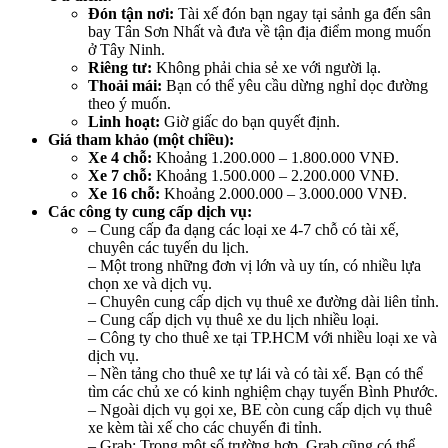
Đón tận nơi:
Tài xế đón bạn ngay tại sảnh ga đến sân
bay Tân Sơn Nhất và đưa về tận địa điểm mong muốn
ở Tây Ninh.
Riêng tư:
Không phải chia sẻ xe với người lạ.
Thoải mái:
Bạn có thể yêu cầu dừng nghỉ dọc đường
theo ý muốn.
Linh hoạt:
Giờ giấc do bạn quyết định.
Giá tham khảo (một chiều):
Xe 4 chỗ:
Khoảng 1.200.000 – 1.800.000 VNĐ.
Xe 7 chỗ:
Khoảng 1.500.000 – 2.200.000 VNĐ.
Xe 16 chỗ:
Khoảng 2.000.000 – 3.000.000 VNĐ.
Các công ty cung cấp dịch vụ:
– Cung cấp đa dạng các loại xe 4-7 chỗ có tài xế,
chuyên các tuyến du lịch.
– Một trong những đơn vị lớn và uy tín, có nhiều lựa
chọn xe và dịch vụ.
– Chuyên cung cấp dịch vụ thuê xe đường dài liên tỉnh.
– Cung cấp dịch vụ thuê xe du lịch nhiều loại.
– Công ty cho thuê xe tại TP.HCM với nhiều loại xe và
dịch vụ.
– Nền tảng cho thuê xe tự lái và có tài xế. Bạn có thể
tìm các chủ xe có kinh nghiệm chạy tuyến Bình Phước.
– Ngoài dịch vụ gọi xe, BE còn cung cấp dịch vụ thuê
xe kèm tài xế cho các chuyến đi tỉnh.
– Grab: Trong một số trường hợp, Grab cũng có thể