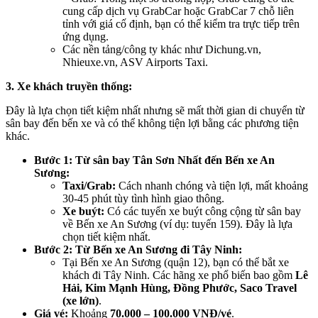
cung cấp dịch vụ GrabCar hoặc GrabCar 7 chỗ liên
tỉnh với giá cố định, bạn có thể kiểm tra trực tiếp trên
ứng dụng.
Các nền tảng/công ty khác như Dichung.vn,
Nhieuxe.vn, ASV Airports Taxi.
3. Xe khách truyền thống:
Đây là lựa chọn tiết kiệm nhất nhưng sẽ mất thời gian di chuyển từ
sân bay đến bến xe và có thể không tiện lợi bằng các phương tiện
khác.
Bước 1: Từ sân bay Tân Sơn Nhất đến Bến xe An
Sương:
Taxi/Grab:
Cách nhanh chóng và tiện lợi, mất khoảng
30-45 phút tùy tình hình giao thông.
Xe buýt:
Có các tuyến xe buýt công cộng từ sân bay
về Bến xe An Sương (ví dụ: tuyến 159). Đây là lựa
chọn tiết kiệm nhất.
Bước 2: Từ Bến xe An Sương đi Tây Ninh:
Tại Bến xe An Sương (quận 12), bạn có thể bắt xe
khách đi Tây Ninh. Các hãng xe phổ biến bao gồm
Lê
Hải, Kim Mạnh Hùng, Đồng Phước, Saco Travel
(xe lớn)
.
Giá vé:
Khoảng
70.000 – 100.000 VNĐ/vé
.