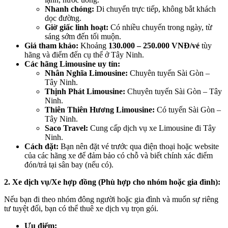
Nhanh chóng:
Di chuyển trực tiếp, không bắt khách
dọc đường.
Giờ giấc linh hoạt:
Có nhiều chuyến trong ngày, từ
sáng sớm đến tối muộn.
Giá tham khảo:
Khoảng
130.000 – 250.000 VNĐ/vé
tùy
hãng và điểm đến cụ thể ở Tây Ninh.
Các hãng Limousine uy tín:
Nhân Nghĩa Limousine:
Chuyên tuyến Sài Gòn –
Tây Ninh.
Thịnh Phát Limousine:
Chuyên tuyến Sài Gòn – Tây
Ninh.
Thiên Thiên Hương Limousine:
Có tuyến Sài Gòn –
Tây Ninh.
Saco Travel:
Cung cấp dịch vụ xe Limousine đi Tây
Ninh.
Cách đặt:
Bạn nên đặt vé trước qua điện thoại hoặc website
của các hãng xe để đảm bảo có chỗ và biết chính xác điểm
đón/trả tại sân bay (nếu có).
2. Xe dịch vụ/Xe hợp đồng (Phù hợp cho nhóm hoặc gia đình):
Nếu bạn đi theo nhóm đông người hoặc gia đình và muốn sự riêng
tư tuyệt đối, bạn có thể thuê xe dịch vụ trọn gói.
Ưu điểm: