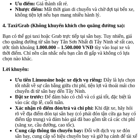
Ưu điểm:
Giá thành rất rẻ.
Nhược điểm:
Mất thời gian di chuyển và chờ đợi tại bến xe,
không tiện lợi nếu bạn mang nhiều hành lý.
4. Taxi/Grab (Không khuyến khích cho quãng đường xa):
Bạn có thể gọi taxi hoặc Grab trực tiếp tại sân bay. Tuy nhiên, giá
cho quãng đường từ sân bay Tân Sơn Nhất đi Tây Ninh sẽ rất cao,
ước tính khoảng
1.000.000 – 1.500.000 VNĐ
tùy vào loại xe và
thời điểm. Chỉ nên cân nhắc nếu bạn cần đi gấp và không có lựa
chọn nào khác.
Lời khuyên:
Ưu tiên Limousine hoặc xe dịch vụ riêng:
Đây là lựa chọn
tốt nhất về sự cân bằng giữa chi phí, tiện lợi và thoải mái cho
chuyến đi từ sân bay đến Tây Ninh.
Đặt xe trước:
Để đảm bảo có chỗ và có giá tốt, đặc biệt là
vào các dịp lễ, cuối tuần.
Xác nhận rõ điểm đón/trả và chi phí:
Khi đặt xe, hãy hỏi
rõ về địa điểm đón tại sân bay (có phải đón tận cửa ga hay có
điểm tập trung) và đảm bảo giá đã bao gồm tất cả các chi phí
(xăng xe, cầu đường, cao tốc).
Cung cấp thông tin chuyến bay:
Đối với dịch vụ xe đón
sân bay, cung cấp số hiệu chuyến bay và giờ hạ cánh để tài xế