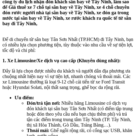
công ty du lịch nhận đón khách sân bay về Tây Ninh, làm sao
để Giá thuê xe 7 chỗ tại sân bay về Tây Ninh, xe 4 chỗ chuyên
đón rước người nhà tại sân bay về Tây Ninh, xe đón ga trong
nước tại sân bay về Tây Ninh, xe rước khách ra quốc tế từ sân
bay đi Tây Ninh,
Để di chuyển từ sân bay Tân Sơn Nhất (TP.HCM) đi Tây Ninh, bạn
có nhiều lựa chọn phương tiện, tùy thuộc vào nhu cầu về sự tiện lợi,
tốc độ và chi phí:
1. Xe Limousine/Xe dịch vụ cao cấp (Khuyên dùng nhất):
Đây là lựa chọn được nhiều du khách và người dân địa phương ưa
chuộng nhất hiện nay vì sự tiện lợi, nhanh chóng và thoải mái. Các
xe Limousine thường là loại 9-12 chỗ cải tiến từ xe Ford Transit
hoặc Hyundai Solati, nội thất sang trọng, ghế bọc da rộng rãi.
Ưu điểm:
Đón/trả tận nơi:
Nhiều hãng Limousine có dịch vụ
đón khách tại sân bay Tân Sơn Nhất (có điểm tập trung
hoặc đón theo yêu cầu nếu bạn chịu thêm phí) và trả
tận các điểm trong trung tâm Tây Ninh (TP. Tây Ninh,
thị xã Hòa Thành, Gò Dầu, Trảng Bàng…).
Thoải mái:
Ghế ngồi rộng rãi, có cổng sạc USB, khăn
lạnh, nước uống.