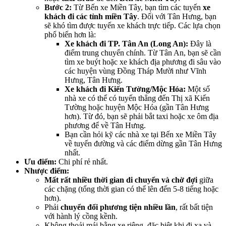
Bước 2:
Từ Bến xe Miền Tây, bạn tìm các tuyến
xe
khách đi các tỉnh miền Tây
. Đối với Tân Hưng, bạn
sẽ khó tìm được tuyến xe khách trực tiếp. Các lựa chọn
phổ biến hơn là:
Xe khách đi TP. Tân An (Long An):
Đây là
điểm trung chuyển chính. Từ Tân An, bạn sẽ cần
tìm xe buýt hoặc xe khách địa phương đi sâu vào
các huyện vùng Đồng Tháp Mười như Vĩnh
Hưng, Tân Hưng.
Xe khách đi Kiến Tường/Mộc Hóa:
Một số
nhà xe có thể có tuyến thẳng đến Thị xã Kiến
Tường hoặc huyện Mộc Hóa (gần Tân Hưng
hơn). Từ đó, bạn sẽ phải bắt taxi hoặc xe ôm địa
phương để về Tân Hưng.
Bạn cần hỏi kỹ các nhà xe tại Bến xe Miền Tây
về tuyến đường và các điểm dừng gần Tân Hưng
nhất.
Ưu điểm:
Chi phí rẻ nhất.
Nhược điểm:
Mất rất nhiều thời gian di chuyển và chờ đợi
giữa
các chặng (tổng thời gian có thể lên đến 5-8 tiếng hoặc
hơn).
Phải
chuyển đổi phương tiện nhiều lần
, rất bất tiện
với hành lý cồng kềnh.
Không thoải mái bằng xe riêng, đặc biệt khi đi xa và