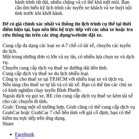
hành trình rất dài, nhiều chặng và có thể khá mệt mỏi. Bạn
cần tìm hiểu kỹ lịch trình các tuyến xe khách và xe buýt nội
tỉnh trước khi khởi hành.
Để có giá chính xác nhất và thông tin lịch trình cụ thể tại thời
điểm hiện tại, bạn nên liên hệ trực tiếp với các nhà xe hoặc tra
cứu thông tin trên các ứng dụng/website đặt xe.
Cung cấp đa dạng các loại xe 4-7 chỗ có tài xế, chuyên các tuyến
du lịch.
Một trong những đơn vị lớn và uy tín, có nhiều lựa chọn xe và dịch
vụ.
Chuyên cung cấp dịch vụ thuê xe đường dài liên tỉnh.
Cung cấp dịch vụ thuê xe du lịch nhiều loại.
Công ty cho thuê xe tại TP.HCM với nhiều loại xe và dịch vụ.
Nền tảng cho thuê xe tự lái và có tài xế. Bạn có thể tìm các chủ xe
có kinh nghiệm chạy tuyến Bình Phước.
Ngoài dịch vụ gọi xe, BE còn cung cấp dịch vụ thuê xe kèm tài xế
cho các chuyến đi tỉnh.
Grab: Trong một số trường hợp, Grab cũng có thể cung cấp dịch vụ
GrabCar hoặc GrabCar 7 chỗ liên tỉnh với giá cố định, bạn có thể
kiểm tra trực tiếp trên ứng dụng.
Share
Facebook