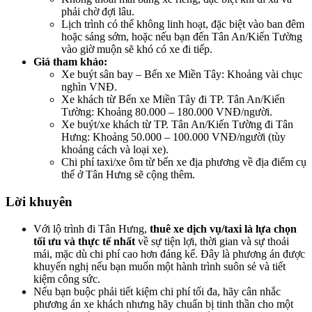
phải chờ đợi lâu.
Lịch trình có thể không linh hoạt, đặc biệt vào ban đêm
hoặc sáng sớm, hoặc nếu bạn đến Tân An/Kiến Tường
vào giờ muộn sẽ khó có xe đi tiếp.
Giá tham khảo:
Xe buýt sân bay – Bến xe Miền Tây: Khoảng vài chục
nghìn VNĐ.
Xe khách từ Bến xe Miền Tây đi TP. Tân An/Kiến
Tường: Khoảng 80.000 – 180.000 VNĐ/người.
Xe buýt/xe khách từ TP. Tân An/Kiến Tường đi Tân
Hưng: Khoảng 50.000 – 100.000 VNĐ/người (tùy
khoảng cách và loại xe).
Chi phí taxi/xe ôm từ bến xe địa phương về địa điểm cụ
thể ở Tân Hưng sẽ cộng thêm.
Lời khuyên
Với lộ trình đi Tân Hưng,
thuê xe dịch vụ/taxi là lựa chọn
tối ưu và thực tế nhất
về sự tiện lợi, thời gian và sự thoải
mái, mặc dù chi phí cao hơn đáng kể. Đây là phương án được
khuyến nghị nếu bạn muốn một hành trình suôn sẻ và tiết
kiệm công sức.
Nếu bạn buộc phải tiết kiệm chi phí tối đa, hãy cân nhắc
phương án xe khách nhưng hãy chuẩn bị tinh thần cho một