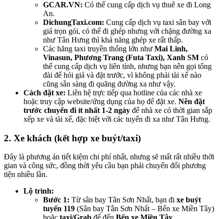
GCAR.VN:
Có thể cung cấp dịch vụ thuê xe đi Long
An.
DichungTaxi.com:
Cung cấp dịch vụ taxi sân bay với
giá trọn gói, có thể đi ghép nhưng với chặng đường xa
như Tân Hưng thì khả năng ghép xe rất thấp.
Các hãng taxi truyền thống lớn như
Mai Linh,
Vinasun, Phương Trang (Futa Taxi), Xanh SM
có
thể cung cấp dịch vụ liên tỉnh, nhưng bạn nên gọi tổng
đài để hỏi giá và đặt trước, vì không phải tài xế nào
cũng sẵn sàng đi quãng đường xa như vậy.
Cách đặt xe:
Liên hệ trực tiếp qua hotline của các nhà xe
hoặc truy cập website/ứng dụng của họ để đặt xe.
Nên đặt
trước chuyến đi ít nhất 1-2 ngày
để nhà xe có thời gian sắp
xếp xe và tài xế, đặc biệt với các tuyến đi xa như Tân Hưng.
2. Xe khách (kết hợp xe buýt/taxi)
Đây là phương án tiết kiệm chi phí nhất, nhưng sẽ mất rất nhiều thời
gian và công sức, đồng thời yêu cầu bạn phải chuyển đổi phương
tiện nhiều lần.
Lộ trình:
Bước 1:
Từ sân bay Tân Sơn Nhất, bạn đi
xe buýt
tuyến 119
(Sân bay Tân Sơn Nhất – Bến xe Miền Tây)
hoặc
taxi/Grab
để đến
Bến xe Miền Tây
.