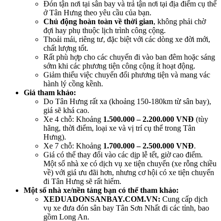
Đón tận nơi tại sân bay và trả tận nơi tại địa điểm cụ thể
ở Tân Hưng theo yêu cầu của bạn.
Chủ động hoàn toàn về thời gian
, không phải chờ
đợi hay phụ thuộc lịch trình công cộng.
Thoải mái, riêng tư, đặc biệt với các dòng xe đời mới,
chất lượng tốt.
Rất phù hợp cho các chuyến đi vào ban đêm hoặc sáng
sớm khi các phương tiện công cộng ít hoạt động.
Giảm thiểu việc chuyển đổi phương tiện và mang vác
hành lý cồng kềnh.
Giá tham khảo:
Do Tân Hưng rất xa (khoảng 150-180km từ sân bay),
giá sẽ khá cao.
Xe 4 chỗ: Khoảng
1.500.000 – 2.200.000 VNĐ
(tùy
hãng, thời điểm, loại xe và vị trí cụ thể trong Tân
Hưng).
Xe 7 chỗ: Khoảng
1.700.000 – 2.500.000 VNĐ
.
Giá có thể thay đổi vào các dịp lễ tết, giờ cao điểm.
Một số nhà xe có dịch vụ xe tiện chuyến (xe rỗng chiều
về) với giá ưu đãi hơn, nhưng cơ hội có xe tiện chuyến
đi Tân Hưng sẽ rất hiếm.
Một số nhà xe/nền tảng bạn có thể tham khảo:
XEDUADONSANBAY.COM.VN:
Cung cấp dịch
vụ xe đưa đón sân bay Tân Sơn Nhất đi các tỉnh, bao
gồm Long An.