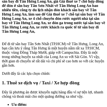
sân bay đi Tân Hưng Long An, giá Giá thuê xe 7 chỗ hợp đồng
để đón ở sân bay Tân Sơn Nhất về Tân Hưng Long An bao
nhiêu tiền, công ty du lịch nhận đón khách sân bay về Tân
Hưng Long An, làm sao để Giá thuê xe 7 chỗ tại sân bay về Tân
Hưng Long An, xe 4 chỗ chuyên đón rước người nhà tại sân
bay về Tân Hưng Long An, xe đón ga trong nước tại sân bay về
Tân Hưng Long An, xe rước khách ra quốc tế từ sân bay đi
Tân Hưng Long An,
Để đi từ sân bay Tân Sơn Nhất (TP.HCM) về Tân Hưng, Long An,
bạn cần lưu ý rằng Tân Hưng là một huyện nằm rất xa TP.HCM,
thuộc vùng Đồng Tháp Mười, giáp với Campuchia. Đây là một
trong những huyện xa nhất của Long An so với Sài Gòn. Vì vậy,
thời gian di chuyển sẽ rất dài và chi phí sẽ cao hơn so với các huyện
gần hơn.
Dưới đây là các lựa chọn chính:
1. Thuê xe dịch vụ / Taxi / Xe hợp đồng
Đây là phương án được khuyến nghị hàng đầu vì sự tiện lợi, nhanh
chóng và thoải mái cho một quãng đường xa như vậy.
Ưu điểm: