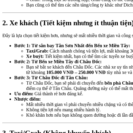
Bạn cũng có thể tìm các nền tảng/công ty khác như Dich
2. Xe khách (Tiết kiệm nhưng ít thuận tiện
Đây là lựa chọn tiết kiệm hơn, nhưng sẽ mất nhiều thời gian và công 
Bước 1: Từ sân bay Tân Sơn Nhất đến Bến xe Miền Tây:
Taxi/Grab:
Cách nhanh chóng và tiện lợi, mất khoảng 30
Xe buýt:
Tiết kiệm nhất, bạn có thể tìm các tuyến xe bu
Bước 2: Từ Bến xe Miền Tây đi Châu Đốc:
Bạn sẽ bắt xe khách đến Châu Đốc. Các nhà xe uy tín 
từ khoảng
105.000 VNĐ – 250.000 VNĐ
tùy nhà xe và 
Bước 3: Từ Châu Đốc đi Tân Châu:
Từ Châu Đốc, bạn sẽ phải di chuyển đến
bến phà Châu
điểm cụ thể ở Tân Châu. Quãng đường này có thể mất th
Ưu điểm:
Giá thành rẻ hơn đáng kể.
Nhược điểm:
Mất nhiều thời gian vì phải chuyển nhiều chặng và có thể
Không tiện lợi nếu mang nhiều hành lý.
Khó khăn hơn nếu bạn không quen đường hoặc đi lần đầ
3. Taxi/Grab (Không khuyến khích)