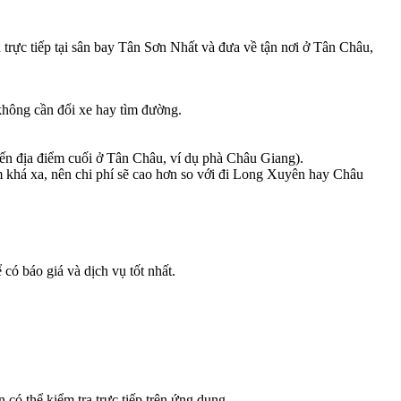
n trực tiếp tại sân bay Tân Sơn Nhất và đưa về tận nơi ở Tân Châu,
không cần đổi xe hay tìm đường.
đến địa điểm cuối ở Tân Châu, ví dụ phà Châu Giang).
m khá xa, nên chi phí sẽ cao hơn so với đi Long Xuyên hay Châu
có báo giá và dịch vụ tốt nhất.
có thể kiểm tra trực tiếp trên ứng dụng.