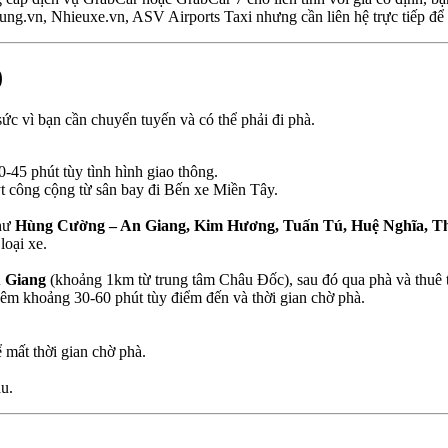
ung.vn, Nhieuxe.vn, ASV Airports Taxi nhưng cần liên hệ trực tiếp để
)
sức vì bạn cần chuyển tuyến và có thể phải đi phà.
-45 phút tùy tình hình giao thông.
ýt công cộng từ sân bay đi Bến xe Miền Tây.
như
Hùng Cường – An Giang, Kim Hương, Tuấn Tú, Huệ Nghĩa, T
loại xe.
 Giang
(khoảng 1km từ trung tâm Châu Đốc), sau đó qua phà và thuê ta
êm khoảng 30-60 phút tùy điểm đến và thời gian chờ phà.
 mất thời gian chờ phà.
u.