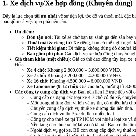
1. Xe dịch vụ/Xe hợp đồng (Khuyên dùng)
Đây là lựa chọn
tối ưu nhất
về sự tiện lợi, tốc độ và thoải mái, đặc 
bao gồm cả việc qua phà nếu cần.
Ưu điểm:
Đón tận nơi:
Tài xế sẽ chờ bạn tại sảnh ga đến sân ba
Thoải mái & riêng tư:
Xe riêng, bạn có thể nghỉ ngơi, l
Tiết kiệm thời gian:
Đi thẳng, không dừng đỗ đón/trả 
Bao gồm phí phà:
Các dịch vụ xe hợp đồng chuyên nghiệ
Giá tham khảo (một chiều):
Giá có thể dao động tùy loại xe,
Đốc.
Xe 4 chỗ:
Khoảng 2.800.000 – 3.800.000 VNĐ.
Xe 7 chỗ:
Khoảng 3.200.000 – 4.200.000 VNĐ.
Xe 16 chỗ:
Khoảng 4.500.000 – 6.000.000 VNĐ.
Xe Limousine (9-12 chỗ):
Giá cao hơn, thường từ 3.80
Các công ty cung cấp dịch vụ:
Bạn nên liên hệ trực tiếp với 
– Cung cấp đa dạng các loại xe 4-7 chỗ có tài xế, chuyên
– Một trong những đơn vị lớn và uy tín, có nhiều lựa chọ
– Chuyên cung cấp dịch vụ thuê xe đường dài liên tỉnh.
– Cung cấp dịch vụ thuê xe du lịch nhiều loại.
– Công ty cho thuê xe tại TP.HCM với nhiều loại xe và d
– Nền tảng cho thuê xe tự lái và có tài xế. Bạn có thể 
– Ngoài dịch vụ gọi xe, BE còn cung cấp dịch vụ thuê xe
– Grab: Trong một số trường hợp, Grab cũng có thể cung 