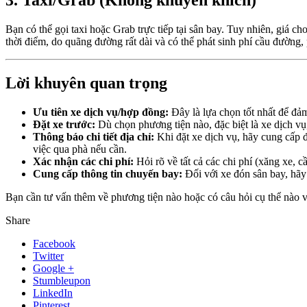
Bạn có thể gọi taxi hoặc Grab trực tiếp tại sân bay. Tuy nhiên, giá 
thời điểm, do quãng đường rất dài và có thể phát sinh phí cầu đường,
Lời khuyên quan trọng
Ưu tiên xe dịch vụ/hợp đồng:
Đây là lựa chọn tốt nhất để đảm
Đặt xe trước:
Dù chọn phương tiện nào, đặc biệt là xe dịch vụ
Thông báo chi tiết địa chỉ:
Khi đặt xe dịch vụ, hãy cung cấp đị
việc qua phà nếu cần.
Xác nhận các chi phí:
Hỏi rõ về tất cả các chi phí (xăng xe, c
Cung cấp thông tin chuyến bay:
Đối với xe đón sân bay, hãy 
Bạn cần tư vấn thêm về phương tiện nào hoặc có câu hỏi cụ thể nào
Share
Facebook
Twitter
Google +
Stumbleupon
LinkedIn
Pinterest