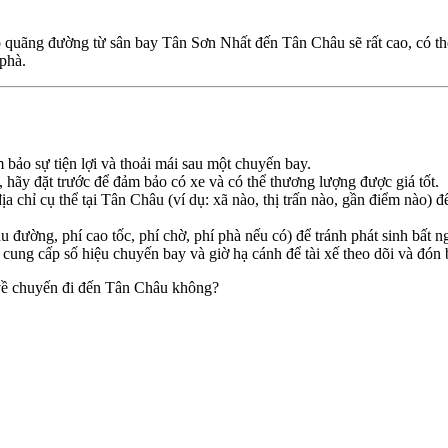
cho quãng đường từ sân bay Tân Sơn Nhất đến Tân Châu sẽ rất cao, có t
 phà.
 bảo sự tiện lợi và thoải mái sau một chuyến bay.
, hãy đặt trước để đảm bảo có xe và có thể thương lượng được giá tốt.
a chỉ cụ thể tại Tân Châu (ví dụ: xã nào, thị trấn nào, gần điểm nào) để
ầu đường, phí cao tốc, phí chờ, phí phà nếu có) để tránh phát sinh bất n
cung cấp số hiệu chuyến bay và giờ hạ cánh để tài xế theo dõi và đón b
 về chuyến đi đến Tân Châu không?