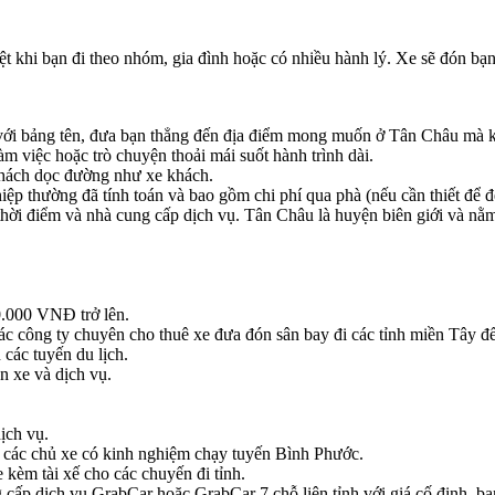
biệt khi bạn đi theo nhóm, gia đình hoặc có nhiều hành lý. Xe sẽ đón bạ
y với bảng tên, đưa bạn thẳng đến địa điểm mong muốn ở Tân Châu mà 
àm việc hoặc trò chuyện thoải mái suốt hành trình dài.
khách dọc đường như xe khách.
p thường đã tính toán và bao gồm chi phí qua phà (nếu cần thiết để 
 thời điểm và nhà cung cấp dịch vụ. Tân Châu là huyện biên giới và nằ
0.000 VNĐ trở lên.
các công ty chuyên cho thuê xe đưa đón sân bay đi các tỉnh miền Tây để 
 các tuyến du lịch.
n xe và dịch vụ.
ịch vụ.
tìm các chủ xe có kinh nghiệm chạy tuyến Bình Phước.
 kèm tài xế cho các chuyến đi tỉnh.
cấp dịch vụ GrabCar hoặc GrabCar 7 chỗ liên tỉnh với giá cố định, bạn 