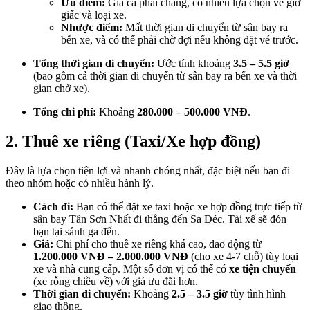
Ưu điểm:
Giá cả phải chăng, có nhiều lựa chọn về giờ
giấc và loại xe.
Nhược điểm:
Mất thời gian di chuyển từ sân bay ra
bến xe, và có thể phải chờ đợi nếu không đặt vé trước.
Tổng thời gian di chuyển:
Ước tính khoảng
3.5 – 5.5 giờ
(bao gồm cả thời gian di chuyển từ sân bay ra bến xe và thời
gian chờ xe).
Tổng chi phí:
Khoảng
280.000 – 500.000 VNĐ
.
2. Thuê xe riêng (Taxi/Xe hợp đồng)
Đây là lựa chọn tiện lợi và nhanh chóng nhất, đặc biệt nếu bạn đi
theo nhóm hoặc có nhiều hành lý.
Cách đi:
Bạn có thể đặt xe taxi hoặc xe hợp đồng trực tiếp từ
sân bay Tân Sơn Nhất đi thẳng đến Sa Đéc. Tài xế sẽ đón
bạn tại sảnh ga đến.
Giá:
Chi phí cho thuê xe riêng khá cao, dao động từ
1.200.000 VNĐ – 2.000.000 VNĐ
(cho xe 4-7 chỗ) tùy loại
xe và nhà cung cấp. Một số đơn vị có thể có
xe tiện chuyến
(xe rỗng chiều về) với giá ưu đãi hơn.
Thời gian di chuyển:
Khoảng
2.5 – 3.5 giờ
tùy tình hình
giao thông.