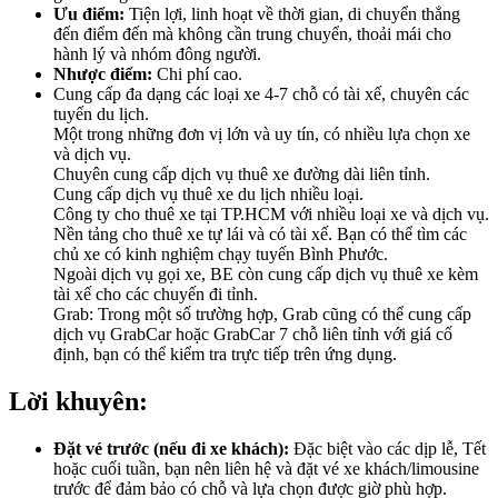
Ưu điểm:
Tiện lợi, linh hoạt về thời gian, di chuyển thẳng
đến điểm đến mà không cần trung chuyển, thoải mái cho
hành lý và nhóm đông người.
Nhược điểm:
Chi phí cao.
Cung cấp đa dạng các loại xe 4-7 chỗ có tài xế, chuyên các
tuyến du lịch.
Một trong những đơn vị lớn và uy tín, có nhiều lựa chọn xe
và dịch vụ.
Chuyên cung cấp dịch vụ thuê xe đường dài liên tỉnh.
Cung cấp dịch vụ thuê xe du lịch nhiều loại.
Công ty cho thuê xe tại TP.HCM với nhiều loại xe và dịch vụ.
Nền tảng cho thuê xe tự lái và có tài xế. Bạn có thể tìm các
chủ xe có kinh nghiệm chạy tuyến Bình Phước.
Ngoài dịch vụ gọi xe, BE còn cung cấp dịch vụ thuê xe kèm
tài xế cho các chuyến đi tỉnh.
Grab: Trong một số trường hợp, Grab cũng có thể cung cấp
dịch vụ GrabCar hoặc GrabCar 7 chỗ liên tỉnh với giá cố
định, bạn có thể kiểm tra trực tiếp trên ứng dụng.
Lời khuyên:
Đặt vé trước (nếu đi xe khách):
Đặc biệt vào các dịp lễ, Tết
hoặc cuối tuần, bạn nên liên hệ và đặt vé xe khách/limousine
trước để đảm bảo có chỗ và lựa chọn được giờ phù hợp.