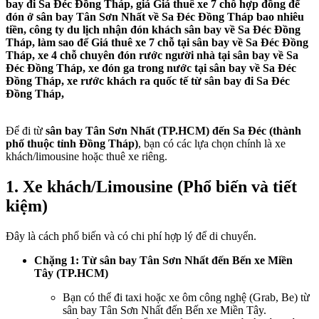
bay đi Sa Đéc Đồng Tháp, giá Giá thuê xe 7 chỗ hợp đồng để
đón ở sân bay Tân Sơn Nhất về Sa Đéc Đồng Tháp bao nhiêu
tiền, công ty du lịch nhận đón khách sân bay về Sa Đéc Đồng
Tháp, làm sao để Giá thuê xe 7 chỗ tại sân bay về Sa Đéc Đồng
Tháp, xe 4 chỗ chuyên đón rước người nhà tại sân bay về Sa
Đéc Đồng Tháp, xe đón ga trong nước tại sân bay về Sa Đéc
Đồng Tháp, xe rước khách ra quốc tế từ sân bay đi Sa Đéc
Đồng Tháp,
Để đi từ
sân bay Tân Sơn Nhất (TP.HCM) đến Sa Đéc (thành
phố thuộc tỉnh Đồng Tháp)
, bạn có các lựa chọn chính là xe
khách/limousine hoặc thuê xe riêng.
1. Xe khách/Limousine (Phổ biến và tiết
kiệm)
Đây là cách phổ biến và có chi phí hợp lý để di chuyển.
Chặng 1: Từ sân bay Tân Sơn Nhất đến Bến xe Miền
Tây (TP.HCM)
Bạn có thể đi taxi hoặc xe ôm công nghệ (Grab, Be) từ
sân bay Tân Sơn Nhất đến Bến xe Miền Tây.