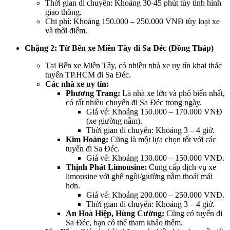
Thời gian di chuyển: Khoảng 30-45 phút tùy tình hình
giao thông.
Chi phí: Khoảng 150.000 – 250.000 VNĐ tùy loại xe
và thời điểm.
Chặng 2: Từ Bến xe Miền Tây đi Sa Đéc (Đồng Tháp)
Tại Bến xe Miền Tây, có nhiều nhà xe uy tín khai thác
tuyến TP.HCM đi Sa Đéc.
Các nhà xe uy tín:
Phương Trang:
Là nhà xe lớn và phổ biến nhất,
có rất nhiều chuyến đi Sa Đéc trong ngày.
Giá vé: Khoảng 150.000 – 170.000 VNĐ
(xe giường nằm).
Thời gian di chuyển: Khoảng 3 – 4 giờ.
Kim Hoàng:
Cũng là một lựa chọn tốt với các
tuyến đi Sa Đéc.
Giá vé: Khoảng 130.000 – 150.000 VNĐ.
Thịnh Phát Limousine:
Cung cấp dịch vụ xe
limousine với ghế ngồi/giường nằm thoải mái
hơn.
Giá vé: Khoảng 200.000 – 250.000 VNĐ.
Thời gian di chuyển: Khoảng 3 – 4 giờ.
An Hoà Hiệp, Hùng Cường:
Cũng có tuyến đi
Sa Đéc, bạn có thể tham khảo thêm.