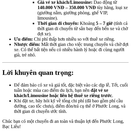
Giá vé xe khách/Limousine:
Dao động từ
140.000 VNĐ – 350.000 VNĐ
tùy hãng, loại xe
(giường nằm, giường phòng, ghế VIP,
limousine).
Thời gian di chuyển:
Khoảng
5 – 7 giờ
(tính cả
thời gian di chuyển từ sân bay đến bến xe và chờ
đợi xe).
Ưu điểm:
Chi phí thấp hơn nhiều so với thuê xe riêng.
Nhược điểm:
Mất thời gian cho việc trung chuyển và chờ đợi
xe. Có thể bất tiện nếu có nhiều hành lý hoặc đi cùng người
già, trẻ nhỏ.
Lời khuyên quan trọng:
Để đảm bảo có xe và giá tốt, đặc biệt vào các dịp lễ, Tết, cuối
tuần hoặc mùa cao điểm du lịch, bạn nên
đặt vé xe
khách/Limousine hoặc liên hệ thuê xe riêng trước
.
Khi đặt xe, hãy hỏi kỹ về tổng chi phí (đã bao gồm phí cầu
đường, cao tốc chưa), điểm đón/trả cụ thể ở Phước Long, và
thời gian di chuyển ước tính.
Chúc bạn có một chuyến đi an toàn và thuận lợi đến Phước Long,
Bạc Liêu!