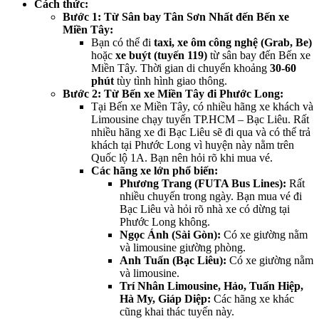
Cách thức:
Bước 1: Từ Sân bay Tân Sơn Nhất đến Bến xe
Miền Tây:
Bạn có thể đi
taxi, xe ôm công nghệ (Grab, Be)
hoặc
xe buýt (tuyến 119)
từ sân bay đến Bến xe
Miền Tây. Thời gian di chuyển khoảng
30-60
phút
tùy tình hình giao thông.
Bước 2: Từ Bến xe Miền Tây đi Phước Long:
Tại Bến xe Miền Tây, có nhiều hãng xe khách và
Limousine chạy tuyến TP.HCM – Bạc Liêu. Rất
nhiều hãng xe đi Bạc Liêu sẽ đi qua và có thể trả
khách tại Phước Long vì huyện này nằm trên
Quốc lộ 1A. Bạn nên hỏi rõ khi mua vé.
Các hãng xe lớn phổ biến:
Phương Trang (FUTA Bus Lines):
Rất
nhiều chuyến trong ngày. Bạn mua vé đi
Bạc Liêu và hỏi rõ nhà xe có dừng tại
Phước Long không.
Ngọc Ánh (Sài Gòn):
Có xe giường nằm
và limousine giường phòng.
Anh Tuấn (Bạc Liêu):
Có xe giường nằm
và limousine.
Trí Nhân Limousine, Hảo, Tuấn Hiệp,
Hà My, Giáp Diệp:
Các hãng xe khác
cũng khai thác tuyến này.