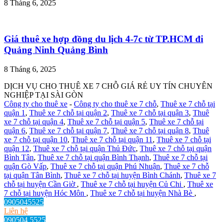
8 Tháng 6, 2025
Giá thuê xe hợp đồng du lịch 4-7c từ TP.HCM đi
Quảng Ninh Quảng Bình
8 Tháng 6, 2025
DỊCH VỤ CHO THUÊ XE 7 CHỖ GIÁ RẺ UY TÍN CHUYÊN
NGHIỆP TẠI SÀI GÒN
Công ty cho thuê xe
-
Công ty cho thuê xe 7 chỗ
,
Thuê xe 7 chỗ tại
quận 1
,
Thuê xe 7 chỗ tại quận 2
,
Thuê xe 7 chỗ tại quận 3
,
Thuê
xe 7 chỗ tại quận 4
,
Thuê xe 7 chỗ tại quận 5
,
Thuê xe 7 chỗ tại
quận 6
,
Thuê xe 7 chỗ tại quận 7
,
Thuê xe 7 chỗ tại quận 8
,
Thuê
xe 7 chỗ tại quận 10
,
Thuê xe 7 chỗ tại quận 11
,
Thuê xe 7 chỗ tại
quận 12
,
Thuê xe 7 chỗ tại quận Thủ Đức
,
Thuê xe 7 chỗ tại quận
Bình Tân
,
Thuê xe 7 chỗ tại quận Bình Thạnh
,
Thuê xe 7 chỗ tại
quận Gò Vấp
,
Thuê xe 7 chỗ tại quận Phú Nhuận
,
Thuê xe 7 chỗ
tại quận Tân Bình
,
Thuê xe 7 chỗ tại huyện Bình Chánh
,
Thuê xe 7
chỗ tại huyện Cần Giờ
,
Thuê xe 7 chỗ tại huyện Củ Chi
,
Thuê xe
7 chỗ tại huyện Hóc Môn
,
Thuê xe 7 chỗ tại huyện Nhà Bè
,
0905045525
Liên hệ
090504 5525