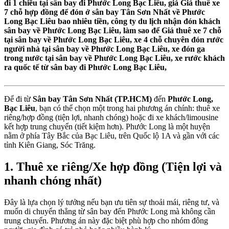
đi 1 chiều tại sân bay đi Phước Long Bạc Liêu, giá Giá thuê xe
7 chỗ hợp đồng để đón ở sân bay Tân Sơn Nhất về Phước
Long Bạc Liêu bao nhiêu tiền, công ty du lịch nhận đón khách
sân bay về Phước Long Bạc Liêu, làm sao để Giá thuê xe 7 chỗ
tại sân bay về Phước Long Bạc Liêu, xe 4 chỗ chuyên đón rước
người nhà tại sân bay về Phước Long Bạc Liêu, xe đón ga
trong nước tại sân bay về Phước Long Bạc Liêu, xe rước khách
ra quốc tế từ sân bay đi Phước Long Bạc Liêu,
Để đi từ
Sân bay Tân Sơn Nhất (TP.HCM)
đến
Phước Long,
Bạc Liêu
, bạn có thể chọn một trong hai phương án chính: thuê xe
riêng/hợp đồng (tiện lợi, nhanh chóng) hoặc đi xe khách/limousine
kết hợp trung chuyển (tiết kiệm hơn). Phước Long là một huyện
nằm ở phía Tây Bắc của Bạc Liêu, trên Quốc lộ 1A và gần với các
tỉnh Kiên Giang, Sóc Trăng.
1. Thuê xe riêng/Xe hợp đồng (Tiện lợi và
nhanh chóng nhất)
Đây là lựa chọn lý tưởng nếu bạn ưu tiên sự thoải mái, riêng tư, và
muốn di chuyển thẳng từ sân bay đến Phước Long mà không cần
trung chuyển. Phương án này đặc biệt phù hợp cho nhóm đông