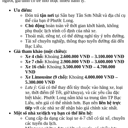
người, gia đình có trẻ nhỏ hoặc nhiều hành lý.
Ưu điểm:
Đón trả
tận nơi
tại Sân bay Tân Sơn Nhất và địa chỉ cụ
thể của bạn ở Phước Long.
Chủ động
hoàn toàn về thời gian khởi hành, không
phụ thuộc lịch trình cố định của nhà xe.
Thoải mái, riêng tư, có thể dừng nghỉ tùy ý trên đường.
Tài xế chuyên nghiệp, thông thạo tuyến đường dài đến
Bạc Liêu.
Giá tham khảo (một chiều):
Xe 4 chỗ:
Khoảng
2.600.000 VNĐ – 3.100.000 VNĐ
Xe 7 chỗ:
Khoảng
2.900.000 VNĐ – 3.600.000 VNĐ
Xe 16 chỗ:
Khoảng
3.500.000 VNĐ – 4.700.000
VNĐ
Xe Limousine (9 chỗ):
Khoảng
4.000.000 VNĐ –
5.300.000 VNĐ
Lưu ý:
Giá có thể thay đổi tùy thuộc vào hãng xe, loại
xe, thời điểm (lễ Tết, giờ khuya), và các yêu cầu đặc
biệt khác. Phước Long nằm khá xa trung tâm TP Bạc
Liêu, nên giá có thể nhỉnh hơn. Bạn nên
liên hệ trực
tiếp
với các nhà xe để nhận báo giá chính xác nhất.
Một số nhà xe/dịch vụ bạn có thể liên hệ:
Cung cấp đa dạng các loại xe 4-7 chỗ có tài xế, chuyên
các tuyến du lịch.