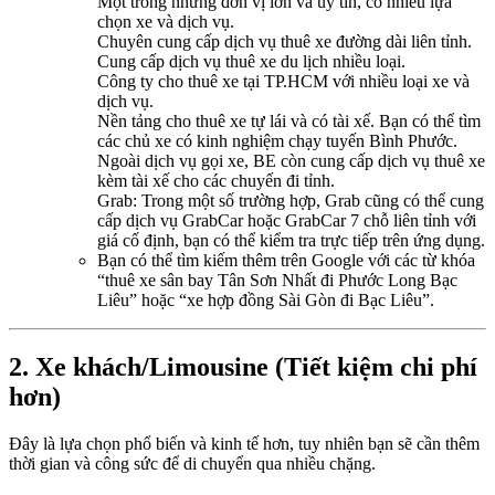
Một trong những đơn vị lớn và uy tín, có nhiều lựa
chọn xe và dịch vụ.
Chuyên cung cấp dịch vụ thuê xe đường dài liên tỉnh.
Cung cấp dịch vụ thuê xe du lịch nhiều loại.
Công ty cho thuê xe tại TP.HCM với nhiều loại xe và
dịch vụ.
Nền tảng cho thuê xe tự lái và có tài xế. Bạn có thể tìm
các chủ xe có kinh nghiệm chạy tuyến Bình Phước.
Ngoài dịch vụ gọi xe, BE còn cung cấp dịch vụ thuê xe
kèm tài xế cho các chuyến đi tỉnh.
Grab: Trong một số trường hợp, Grab cũng có thể cung
cấp dịch vụ GrabCar hoặc GrabCar 7 chỗ liên tỉnh với
giá cố định, bạn có thể kiểm tra trực tiếp trên ứng dụng.
Bạn có thể tìm kiếm thêm trên Google với các từ khóa
“thuê xe sân bay Tân Sơn Nhất đi Phước Long Bạc
Liêu” hoặc “xe hợp đồng Sài Gòn đi Bạc Liêu”.
2. Xe khách/Limousine (Tiết kiệm chi phí
hơn)
Đây là lựa chọn phổ biến và kinh tế hơn, tuy nhiên bạn sẽ cần thêm
thời gian và công sức để di chuyển qua nhiều chặng.