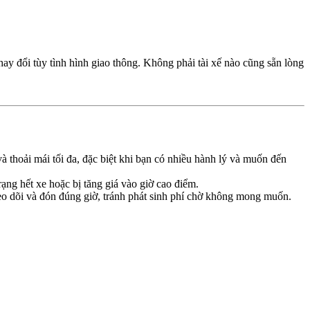
ay đổi tùy tình hình giao thông. Không phải tài xế nào cũng sẵn lòng
và thoải mái tối đa, đặc biệt khi bạn có nhiều hành lý và muốn đến
rạng hết xe hoặc bị tăng giá vào giờ cao điểm.
heo dõi và đón đúng giờ, tránh phát sinh phí chờ không mong muốn.