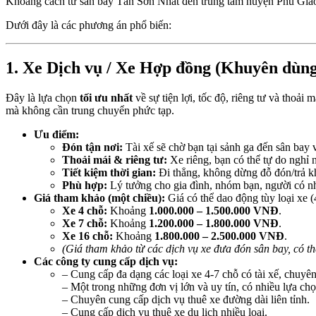
Khoảng cách từ sân bay Tân Sơn Nhất đến trung tâm huyện Phú Giáo
Dưới đây là các phương án phổ biến:
1. Xe Dịch vụ / Xe Hợp đồng (Khuyên dùng
Đây là lựa chọn
tối ưu nhất
về sự tiện lợi, tốc độ, riêng tư và thoả
mà không cần trung chuyển phức tạp.
Ưu điểm:
Đón tận nơi:
Tài xế sẽ chờ bạn tại sảnh ga đến sân bay
Thoải mái & riêng tư:
Xe riêng, bạn có thể tự do nghỉ n
Tiết kiệm thời gian:
Đi thẳng, không dừng đỗ đón/trả k
Phù hợp:
Lý tưởng cho gia đình, nhóm bạn, người có n
Giá tham khảo (một chiều):
Giá có thể dao động tùy loại xe (
Xe 4 chỗ:
Khoảng
1.000.000 – 1.500.000 VNĐ
.
Xe 7 chỗ:
Khoảng
1.200.000 – 1.800.000 VNĐ
.
Xe 16 chỗ:
Khoảng
1.800.000 – 2.500.000 VNĐ
.
(Giá tham khảo từ các dịch vụ xe đưa đón sân bay, có t
Các công ty cung cấp dịch vụ:
– Cung cấp đa dạng các loại xe 4-7 chỗ có tài xế, chuyên
– Một trong những đơn vị lớn và uy tín, có nhiều lựa chọ
– Chuyên cung cấp dịch vụ thuê xe đường dài liên tỉnh.
– Cung cấp dịch vụ thuê xe du lịch nhiều loại.