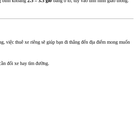
ng bình khoảng
2.5 – 3.5 giờ
bằng ô tô, tùy vào tình hình giao thông.
hông, việc thuê xe riêng sẽ giúp bạn đi thẳng đến địa điểm mong muốn
cần đổi xe hay tìm đường.