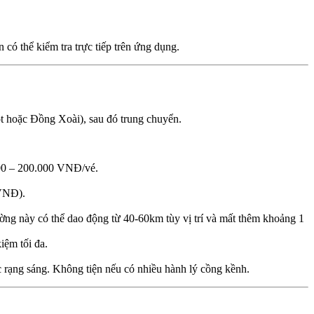
có thể kiểm tra trực tiếp trên ứng dụng.
t hoặc Đồng Xoài), sau đó trung chuyển.
00 – 200.000 VNĐ/vé.
 VNĐ).
ờng này có thể dao động từ 40-60km tùy vị trí và mất thêm khoảng 1
iệm tối đa.
c rạng sáng. Không tiện nếu có nhiều hành lý cồng kềnh.