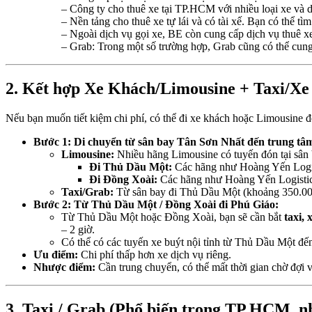
– Công ty cho thuê xe tại TP.HCM với nhiều loại xe và d
– Nền tảng cho thuê xe tự lái và có tài xế. Bạn có thể 
– Ngoài dịch vụ gọi xe, BE còn cung cấp dịch vụ thuê xe
– Grab: Trong một số trường hợp, Grab cũng có thể cung 
2. Kết hợp Xe Khách/Limousine + Taxi/Xe ô
Nếu bạn muốn tiết kiệm chi phí, có thể đi xe khách hoặc Limousin
Bước 1: Di chuyển từ sân bay Tân Sơn Nhất đến trung t
Limousine:
Nhiều hãng Limousine có tuyến đón tại sâ
Đi Thủ Dầu Một:
Các hãng như Hoàng Yến Logis
Đi Đồng Xoài:
Các hãng như Hoàng Yến Logistic
Taxi/Grab:
Từ sân bay đi Thủ Dầu Một (khoảng 350.0
Bước 2: Từ Thủ Dầu Một / Đồng Xoài đi Phú Giáo:
Từ Thủ Dầu Một hoặc Đồng Xoài, bạn sẽ cần bắt
taxi,
– 2 giờ.
Có thể có các tuyến xe buýt nội tỉnh từ Thủ Dầu Một đến
Ưu điểm:
Chi phí thấp hơn xe dịch vụ riêng.
Nhược điểm:
Cần trung chuyển, có thể mất thời gian chờ đợi 
3. Taxi / Grab (Phổ biến trong TP.HCM, n