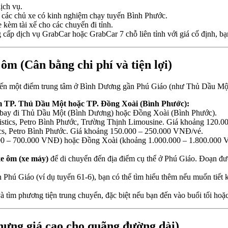
ịch vụ.
tìm các chủ xe có kinh nghiệm chạy tuyến Bình Phước.
 kèm tài xế cho các chuyến đi tỉnh.
cấp dịch vụ GrabCar hoặc GrabCar 7 chỗ liên tỉnh với giá cố định, bạn 
m (Cân bằng chi phí và tiện lợi)
e đến một điểm trung tâm ở Bình Dương gần Phú Giáo (như Thủ Dầu Mộ
âm TP. Thủ Dầu Một hoặc TP. Đồng Xoài (Bình Phước):
n bay đi Thủ Dầu Một (Bình Dương) hoặc Đồng Xoài (Bình Phước).
tics, Petro Bình Phước, Trường Thịnh Limousine. Giá khoảng 120.0
s, Petro Bình Phước. Giá khoảng 150.000 – 250.000 VNĐ/vé.
00 – 700.000 VNĐ) hoặc Đồng Xoài (khoảng 1.000.000 – 1.800.000
 xe ôm (xe máy)
để di chuyển đến địa điểm cụ thể ở Phú Giáo. Đoạn đư
 Phú Giáo (ví dụ tuyến 61-6), bạn có thể tìm hiểu thêm nếu muốn tiết k
và tìm phương tiện trung chuyển, đặc biệt nếu bạn đến vào buổi tối hoặ
hưng giá cao cho quãng đường dài)