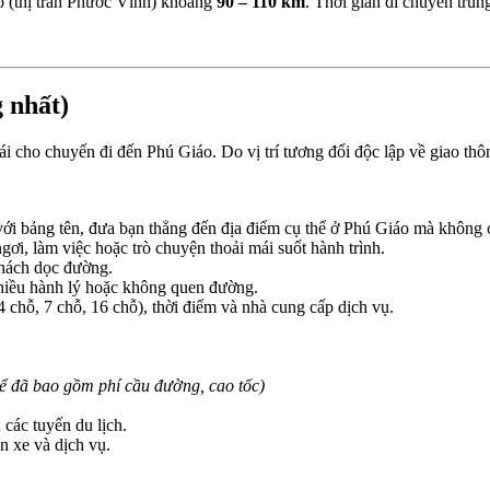
 (thị trấn Phước Vĩnh) khoảng
90 – 110 km
. Thời gian di chuyển tru
 nhất)
i mái cho chuyến đi đến Phú Giáo. Do vị trí tương đối độc lập về giao t
 với bảng tên, đưa bạn thẳng đến địa điểm cụ thể ở Phú Giáo mà không 
gơi, làm việc hoặc trò chuyện thoải mái suốt hành trình.
hách dọc đường.
hiều hành lý hoặc không quen đường.
4 chỗ, 7 chỗ, 16 chỗ), thời điểm và nhà cung cấp dịch vụ.
hể đã bao gồm phí cầu đường, cao tốc)
 các tuyến du lịch.
n xe và dịch vụ.