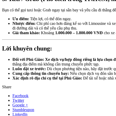
Bạn có thể gọi taxi hoặc Grab ngay tại sân bay và yêu cầu đi thẳng đ
Ưu điểm:
Tiện lợi, có thể đón ngay.
Nhược điểm:
Chi phí cao hơn đáng kể so với Limousine và xe d
đi đường dài và có thể yêu cầu phụ thu.
Giá tham khảo:
Khoảng
1.000.000 – 1.800.000 VNĐ
cho xe 4
Lời khuyên chung:
Đối với Phú Giáo:
Xe dịch vụ/hợp đồng riêng là lựa chọn
thẳng địa điểm mà không cần trung chuyển phức tạp.
Luôn đặt xe trước:
Dù chọn phương tiện nào, hãy đặt trước qua
Cung cấp thông tin chuyến bay:
Nếu chọn dịch vụ đón sân ba
Xác định rõ địa chỉ cụ thể tại Phú Giáo:
Để tài xế hoặc nhà x
Share
Facebook
Twitter
Google +
Stumbleupon
LinkedIn