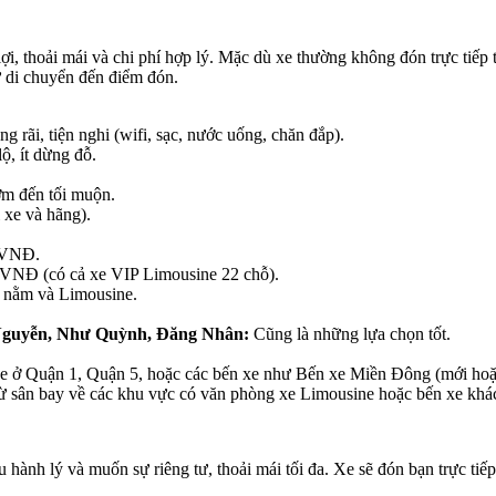
lợi, thoải mái và chi phí hợp lý. Mặc dù xe thường không đón trực ti
ự di chuyển đến điểm đón.
rãi, tiện nghi (wifi, sạc, nước uống, chăn đắp).
ộ, ít dừng đỗ.
ớm đến tối muộn.
i xe và hãng).
0 VNĐ.
VNĐ (có cả xe VIP Limousine 22 chỗ).
g nằm và Limousine.
Nguyễn, Như Quỳnh, Đăng Nhân:
Cũng là những lựa chọn tốt.
 ở Quận 1, Quận 5, hoặc các bến xe như Bến xe Miền Đông (mới hoặ
ừ sân bay về các khu vực có văn phòng xe Limousine hoặc bến xe khá
u hành lý và muốn sự riêng tư, thoải mái tối đa. Xe sẽ đón bạn trực ti