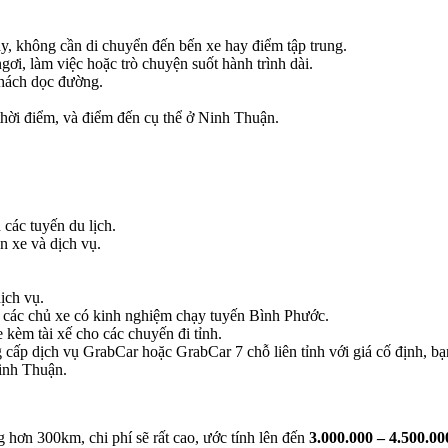
ay, không cần di chuyển đến bến xe hay điểm tập trung.
gơi, làm việc hoặc trò chuyện suốt hành trình dài.
hách dọc đường.
 thời điểm, và điểm đến cụ thể ở Ninh Thuận.
 các tuyến du lịch.
n xe và dịch vụ.
ịch vụ.
tìm các chủ xe có kinh nghiệm chạy tuyến Bình Phước.
 kèm tài xế cho các chuyến đi tỉnh.
cấp dịch vụ GrabCar hoặc GrabCar 7 chỗ liên tỉnh với giá cố định, bạn 
inh Thuận.
 hơn 300km, chi phí sẽ rất cao, ước tính lên đến
3.000.000 – 4.500.