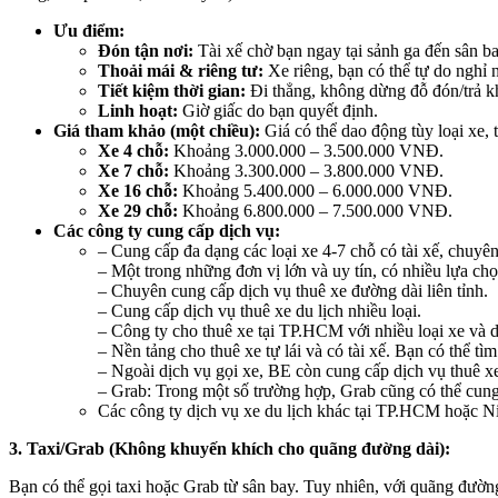
Ưu điểm:
Đón tận nơi:
Tài xế chờ bạn ngay tại sảnh ga đến sân b
Thoải mái & riêng tư:
Xe riêng, bạn có thể tự do nghỉ n
Tiết kiệm thời gian:
Đi thẳng, không dừng đỗ đón/trả k
Linh hoạt:
Giờ giấc do bạn quyết định.
Giá tham khảo (một chiều):
Giá có thể dao động tùy loại xe,
Xe 4 chỗ:
Khoảng 3.000.000 – 3.500.000 VNĐ.
Xe 7 chỗ:
Khoảng 3.300.000 – 3.800.000 VNĐ.
Xe 16 chỗ:
Khoảng 5.400.000 – 6.000.000 VNĐ.
Xe 29 chỗ:
Khoảng 6.800.000 – 7.500.000 VNĐ.
Các công ty cung cấp dịch vụ:
– Cung cấp đa dạng các loại xe 4-7 chỗ có tài xế, chuyên
– Một trong những đơn vị lớn và uy tín, có nhiều lựa chọ
– Chuyên cung cấp dịch vụ thuê xe đường dài liên tỉnh.
– Cung cấp dịch vụ thuê xe du lịch nhiều loại.
– Công ty cho thuê xe tại TP.HCM với nhiều loại xe và d
– Nền tảng cho thuê xe tự lái và có tài xế. Bạn có thể 
– Ngoài dịch vụ gọi xe, BE còn cung cấp dịch vụ thuê xe
– Grab: Trong một số trường hợp, Grab cũng có thể cung 
Các công ty dịch vụ xe du lịch khác tại TP.HCM hoặc N
3. Taxi/Grab (Không khuyến khích cho quãng đường dài):
Bạn có thể gọi taxi hoặc Grab từ sân bay. Tuy nhiên, với quãng đường