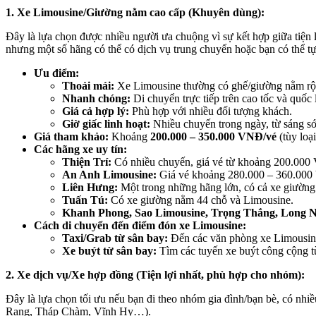
1. Xe Limousine/Giường nằm cao cấp (Khuyên dùng):
Đây là lựa chọn được nhiều người ưa chuộng vì sự kết hợp giữa tiện 
nhưng một số hãng có thể có dịch vụ trung chuyển hoặc bạn có thể t
Ưu điểm:
Thoải mái:
Xe Limousine thường có ghế/giường nằm rộng 
Nhanh chóng:
Di chuyển trực tiếp trên cao tốc và quốc l
Giá cả hợp lý:
Phù hợp với nhiều đối tượng khách.
Giờ giấc linh hoạt:
Nhiều chuyến trong ngày, từ sáng s
Giá tham khảo:
Khoảng
200.000 – 350.000 VNĐ/vé
(tùy loạ
Các hãng xe uy tín:
Thiện Trí:
Có nhiều chuyến, giá vé từ khoảng 200.00
An Anh Limousine:
Giá vé khoảng 280.000 – 360.000 
Liên Hưng:
Một trong những hãng lớn, có cả xe giườn
Tuấn Tú:
Có xe giường nằm 44 chỗ và Limousine.
Khanh Phong, Sao Limousine, Trọng Thắng, Long 
Cách di chuyển đến điểm đón xe Limousine:
Taxi/Grab từ sân bay:
Đến các văn phòng xe Limousine
Xe buýt từ sân bay:
Tìm các tuyến xe buýt công cộng t
2. Xe dịch vụ/Xe hợp đồng (Tiện lợi nhất, phù hợp cho nhóm):
Đây là lựa chọn tối ưu nếu bạn đi theo nhóm gia đình/bạn bè, có nhiề
Rang, Tháp Chàm, Vĩnh Hy…).