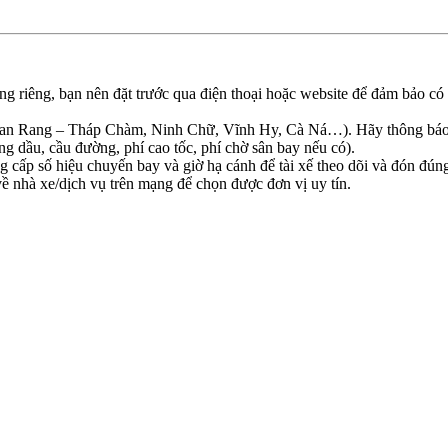
 riêng, bạn nên đặt trước qua điện thoại hoặc website để đảm bảo có ch
n Rang – Tháp Chàm, Ninh Chữ, Vĩnh Hy, Cà Ná…). Hãy thông báo rõ đ
ng dầu, cầu đường, phí cao tốc, phí chờ sân bay nếu có).
 cấp số hiệu chuyến bay và giờ hạ cánh để tài xế theo dõi và đón đún
 nhà xe/dịch vụ trên mạng để chọn được đơn vị uy tín.