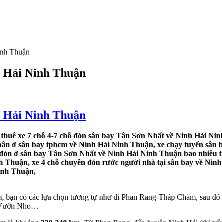
inh Thuận
h Hải Ninh Thuận
h Hải Ninh Thuận
thuê xe 7 chỗ 4-7 chỗ đón sân bay Tân Sơn Nhất về Ninh Hải Nin
thân ở sân bay tphcm về Ninh Hải Ninh Thuận, xe chạy tuyến sân ba
 đón ở sân bay Tân Sơn Nhất về Ninh Hải Ninh Thuận bao nhiêu ti
nh Thuận, xe 4 chỗ chuyên đón rước người nhà tại sân bay về Nin
Ninh Thuận,
 bạn có các lựa chọn tương tự như đi Phan Rang-Tháp Chàm, sau đó 
i, Vườn Nho…