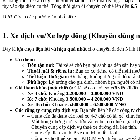
Khoảng cách từ sân bay Tân Sơn Nhất đến TP. Phan Rang-Tháp Ch
tùy vào địa điểm cụ thể. Tổng thời gian di chuyển có thể lên đến
6.5 
Dưới đây là các phương án phổ biến:
1. Xe dịch vụ/Xe hợp đồng (Khuyên dùng n
Đây là lựa chọn
tiện lợi và hiệu quả nhất
cho chuyến đi đến Ninh Hả
Ưu điểm:
Đón tận nơi:
Tài xế sẽ chờ bạn tại sảnh ga đến sân bay
Thoải mái & riêng tư:
Bạn có xe riêng, có thể nghỉ ngơi
Tiết kiệm thời gian:
Đi thẳng, không dừng đỗ đón/trả 
Phù hợp:
Lý tưởng cho gia đình, nhóm bạn, người có nh
Giá tham khảo (một chiều):
Giá sẽ cao hơn so với việc đi đế
Xe 4 chỗ:
Khoảng
3.200.000 – 3.800.000 VNĐ
.
Xe 7 chỗ:
Khoảng
3.500.000 – 4.200.000 VNĐ
.
Xe 16 chỗ:
Khoảng
5.600.000 – 6.500.000 VNĐ
.
Các công ty cung cấp dịch vụ:
Bạn nên liên hệ các công ty ch
– Cung cấp đa dạng các loại xe 4-7 chỗ có tài xế, chuyên
– Một trong những đơn vị lớn và uy tín, có nhiều lựa chọ
– Chuyên cung cấp dịch vụ thuê xe đường dài liên tỉnh.
– Cung cấp dịch vụ thuê xe du lịch nhiều loại.
– Công ty cho thuê xe tại TP.HCM với nhiều loại xe và d