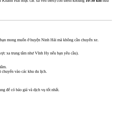
ấn Khánh Hải hoặc các xã ven biển) còn thêm khoảng
10-30 km
nữa
nơi bạn mong muốn ở huyện Ninh Hải mà không cần chuyển xe.
 vực xa trung tâm như Vĩnh Hy nếu bạn yêu cầu).
tâm.
 chuyển vào các khu du lịch.
ng để có báo giá và dịch vụ tốt nhất.