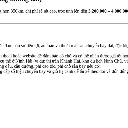
 hơn 350km, chi phí sẽ rất cao, ước tính lên đến
3.200.000 – 4.800.
để đảm bảo sự tiện lợi, an toàn và thoải mái sau chuyến bay dài, đặc b
 thoại hoặc website để đảm bảo có chỗ và có thể nhận được giá tốt hơn,
 cụ thể ở Ninh Hải (ví dụ: thị trấn Khánh Hải, khu du lịch Ninh Chữ, v
ng dầu, cầu đường, phí cao tốc, phí chờ sân bay nếu có).
 cấp số hiệu chuyến bay và giờ hạ cánh để tài xế theo dõi và đón đún