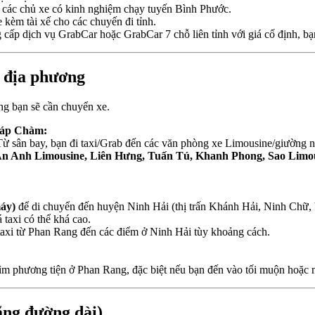
tìm các chủ xe có kinh nghiệm chạy tuyến Bình Phước.
 kèm tài xế cho các chuyến đi tỉnh.
cấp dịch vụ GrabCar hoặc GrabCar 7 chỗ liên tỉnh với giá cố định, bạn 
 địa phương
ưng bạn sẽ cần chuyển xe.
háp Chàm:
ừ sân bay, bạn đi taxi/Grab đến các văn phòng xe Limousine/giường
 An Anh Limousine, Liên Hưng, Tuấn Tú, Khanh Phong, Sao Lim
máy)
để di chuyển đến huyện Ninh Hải (thị trấn Khánh Hải, Ninh Chữ
taxi có thể khá cao.
axi từ Phan Rang đến các điểm ở Ninh Hải tùy khoảng cách.
tìm phương tiện ở Phan Rang, đặc biệt nếu bạn đến vào tối muộn hoặc 
ãng đường dài)