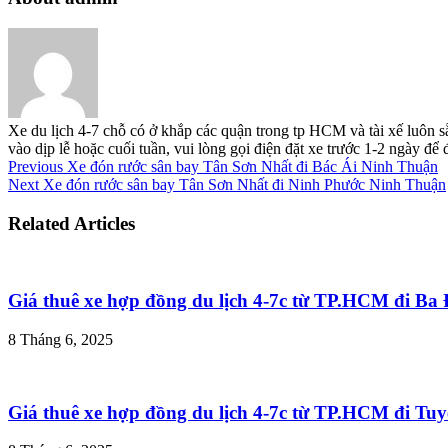
Xe du lịch 4-7 chỗ có ở khắp các quận trong tp HCM và tài xế luôn s
vào dịp lễ hoặc cuối tuần, vui lòng gọi điện đặt xe trước 1-2 ngày đ
Previous
Xe đón rước sân bay Tân Sơn Nhất đi Bác Ái Ninh Thuận
Next
Xe đón rước sân bay Tân Sơn Nhất đi Ninh Phước Ninh Thuận
Related Articles
Giá thuê xe hợp đồng du lịch 4-7c từ TP.HCM đi B
8 Tháng 6, 2025
Giá thuê xe hợp đồng du lịch 4-7c từ TP.HCM đi T