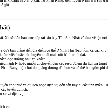
àm là khoảng
330-340 km
. Từ Phan Rang, đến huyện Ninh Hải (thị tr
– 8 giờ
.
hất)
i. Xe sẽ đón bạn trực tiếp tại sân bay Tân Sơn Nhất và đưa về tận 
 và đưa bạn thẳng đến địa điểm cụ thể ở Ninh Hải (bao gồm cả các khu
, làm việc hoặc trò chuyện thoải mái suốt hành trình dài.
khách dọc đường như xe khách.
iều hành lý hoặc muốn di chuyển đến các resort/điểm du lịch xa trung 
n Phan Rang một chút do quãng đường dài hơn và có thể bao gồm phí di
uyên cho thuê xe du lịch hoặc dịch vụ đón sân bay đi các tỉnh miền Tru
 các tuyến du lịch.
n xe và dịch vụ.
ịch vụ.