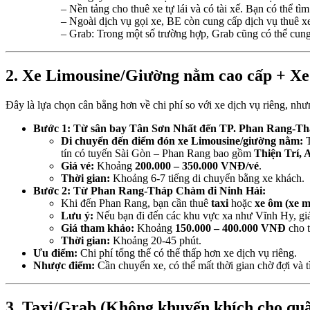
– Nền tảng cho thuê xe tự lái và có tài xế. Bạn có thể 
– Ngoài dịch vụ gọi xe, BE còn cung cấp dịch vụ thuê xe
– Grab: Trong một số trường hợp, Grab cũng có thể cung 
2. Xe Limousine/Giường nằm cao cấp + Xe
Đây là lựa chọn cân bằng hơn về chi phí so với xe dịch vụ riêng, nh
Bước 1: Từ sân bay Tân Sơn Nhất đến TP. Phan Rang-T
Di chuyển đến điểm đón xe Limousine/giường nằm:
T
tín có tuyến Sài Gòn – Phan Rang bao gồm
Thiện Trí,
Giá vé:
Khoảng
200.000 – 350.000 VNĐ/vé
.
Thời gian:
Khoảng 6-7 tiếng di chuyển bằng xe khách.
Bước 2: Từ Phan Rang-Tháp Chàm đi Ninh Hải:
Khi đến Phan Rang, bạn cần thuê
taxi
hoặc
xe ôm (xe 
Lưu ý:
Nếu bạn đi đến các khu vực xa như Vĩnh Hy, giá 
Giá tham khảo:
Khoảng
150.000 – 400.000 VNĐ
cho t
Thời gian:
Khoảng 20-45 phút.
Ưu điểm:
Chi phí tổng thể có thể thấp hơn xe dịch vụ riêng.
Nhược điểm:
Cần chuyển xe, có thể mất thời gian chờ đợi và 
3. Taxi/Grab (Không khuyến khích cho qu