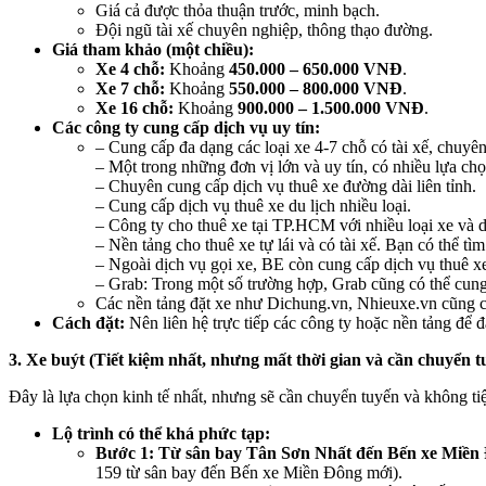
Giá cả được thỏa thuận trước, minh bạch.
Đội ngũ tài xế chuyên nghiệp, thông thạo đường.
Giá tham khảo (một chiều):
Xe 4 chỗ:
Khoảng
450.000 – 650.000 VNĐ
.
Xe 7 chỗ:
Khoảng
550.000 – 800.000 VNĐ
.
Xe 16 chỗ:
Khoảng
900.000 – 1.500.000 VNĐ
.
Các công ty cung cấp dịch vụ uy tín:
– Cung cấp đa dạng các loại xe 4-7 chỗ có tài xế, chuyên
– Một trong những đơn vị lớn và uy tín, có nhiều lựa chọ
– Chuyên cung cấp dịch vụ thuê xe đường dài liên tỉnh.
– Cung cấp dịch vụ thuê xe du lịch nhiều loại.
– Công ty cho thuê xe tại TP.HCM với nhiều loại xe và d
– Nền tảng cho thuê xe tự lái và có tài xế. Bạn có thể 
– Ngoài dịch vụ gọi xe, BE còn cung cấp dịch vụ thuê xe
– Grab: Trong một số trường hợp, Grab cũng có thể cung 
Các nền tảng đặt xe như Dichung.vn, Nhieuxe.vn cũng có
Cách đặt:
Nên liên hệ trực tiếp các công ty hoặc nền tảng để đ
3. Xe buýt (Tiết kiệm nhất, nhưng mất thời gian và cần chuyển t
Đây là lựa chọn kinh tế nhất, nhưng sẽ cần chuyển tuyến và không ti
Lộ trình có thể khá phức tạp:
Bước 1: Từ sân bay Tân Sơn Nhất đến Bến xe Miền 
159 từ sân bay đến Bến xe Miền Đông mới).