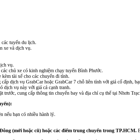
 các tuyến du lịch.
n xe và dịch vụ.
ịch vụ.
tìm các chủ xe có kinh nghiệm chạy tuyến Bình Phước.
 kèm tài xế cho các chuyến đi tỉnh.
cấp dịch vụ GrabCar hoặc GrabCar 7 chỗ liên tỉnh với giá cố định, bạn 
 dịch vụ này với giá cả cạnh tranh.
ặt trước, cung cấp thông tin chuyến bay và địa chỉ cụ thể tại Nhơn Trạc
uyến):
ện nếu bạn có nhiều hành lý.
Đông (mới hoặc cũ) hoặc các điểm trung chuyển trong TP.HCM.
B