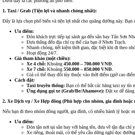
Dưới đây là các phương án phổ biến:
1. Taxi / Grab (Tiện lợi và nhanh chóng nhất):
Đây là lựa chọn phổ biến và tiện lợi nhất cho quãng đường này. Bạn c
Ưu điểm:
Đón khách trực tiếp tại sảnh ga đến sân bay Tân Sơn Nhấ
Đưa thẳng đến địa chỉ cụ thể của bạn ở Nhơn Trạch.
Nhanh chóng, tiết kiệm thời gian, đặc biệt khi đi theo n
Hoạt động 24/7.
Giá tham khảo (một chiều):
Xe 4 chỗ:
Khoảng
450.000 – 700.000 VNĐ
.
Xe 7 chỗ:
Khoảng
550.000 – 850.000 VNĐ
.
Giá có thể thay đổi tùy thuộc vào thời điểm (giờ cao đi
Cách đặt:
Taxi truyền thống:
Bạn có thể bắt các hãng taxi uy tín
Ứng dụng gọi xe (Grab/Be/Ahamove):
Đặt xe dễ dàng q
2. Xe Dịch vụ / Xe Hợp đồng (Phù hợp cho nhóm, gia đình hoặc 
Nếu bạn đi theo nhóm đông người, gia đình, có nhiều hành lý hoặc muố
Ưu điểm:
Đón tận nơi tại sân bay với bảng tên, đưa về tận địa chỉ
Xe riêng, thoải mái, có thể yêu cầu dừng nghỉ dọc đường