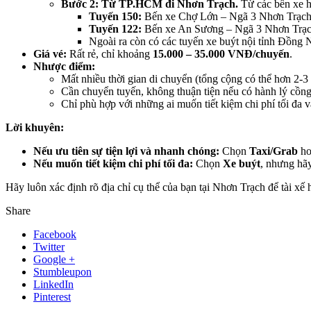
Bước 2: Từ TP.HCM đi Nhơn Trạch.
Từ các bến xe h
Tuyến 150:
Bến xe Chợ Lớn – Ngã 3 Nhơn Trạch (
Tuyến 122:
Bến xe An Sương – Ngã 3 Nhơn Trạch 
Ngoài ra còn có các tuyến xe buýt nội tỉnh Đồng 
Giá vé:
Rất rẻ, chỉ khoảng
15.000 – 35.000 VNĐ/chuyến
.
Nhược điểm:
Mất nhiều thời gian di chuyển (tổng cộng có thể hơn 2-3 
Cần chuyển tuyến, không thuận tiện nếu có hành lý cồng
Chỉ phù hợp với những ai muốn tiết kiệm chi phí tối đa v
Lời khuyên:
Nếu ưu tiên sự tiện lợi và nhanh chóng:
Chọn
Taxi/Grab
ho
Nếu muốn tiết kiệm chi phí tối đa:
Chọn
Xe buýt
, nhưng hãy
Hãy luôn xác định rõ địa chỉ cụ thể của bạn tại Nhơn Trạch để tài xế h
Share
Facebook
Twitter
Google +
Stumbleupon
LinkedIn
Pinterest