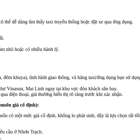
ó thể dễ dàng tìm thấy taxi truyền thống hoặc đặt xe qua ứng dụng.
t.
hóm nhỏ hoặc có nhiều hành lý.
ểm, đêm khuya), tình hình giao thông, và hãng taxi/ứng dụng bạn sử dụn
 như Vinasun, Mai Linh ngay tại khu vực đón khách sân bay.
ua điện thoại, giá thường hiển thị rõ ràng trước khi xác nhận.
muốn giá cố định):
n có một mức giá cố định, không lo phát sinh, đây là lựa chọn rất tốt
 yêu cầu ở Nhơn Trạch.
.