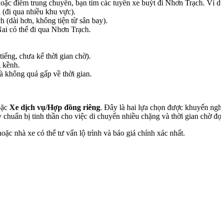
oặc điểm trung chuyển, bạn tìm các tuyến xe buýt đi Nhơn Trạch. Ví d
đi qua nhiều khu vực).
(dài hơn, không tiện từ sân bay).
Nai có thể đi qua Nhơn Trạch.
tiếng, chưa kể thời gian chờ).
 kềnh.
à không quá gấp về thời gian.
ặc
Xe dịch vụ/Hợp đồng riêng
. Đây là hai lựa chọn được khuyến ngh
 chuẩn bị tinh thần cho việc di chuyển nhiều chặng và thời gian chờ đợ
oặc nhà xe có thể tư vấn lộ trình và báo giá chính xác nhất.