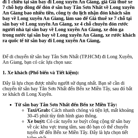
đi 1 chiều tại sân bay đi Long xuyên An Giang, giá Giá thuê xe
7 chỗ hợp đồng để đón ở sân bay Tân Sơn Nhất về Long xuyên
An Giang bao nhiêu tiền, công ty du lịch nhận đón khách sân
bay về Long xuyên An Giang, làm sao để Giá thuê xe 7 chỗ tại
sân bay về Long xuyên An Giang, xe 4 chỗ chuyên đón rước
người nhà tại sân bay về Long xuyên An Giang, xe đón ga
trong nước tại sân bay về Long xuyên An Giang, xe rước khách
ra quốc tế từ sân bay đi Long xuyên An Giang,
Để di chuyển từ sân bay Tân Sơn Nhất (TP.HCM) đi Long Xuyên,
An Giang, bạn có các lựa chọn sau:
1. Xe khách (Phổ biến và Tiết kiệm):
Đây là lựa chọn được nhiều người sử dụng nhất. Bạn sẽ cần di
chuyển từ sân bay Tân Sơn Nhất đến Bến xe Miền Tây, sau đó bắt
xe khách đi Long Xuyên.
Từ sân bay Tân Sơn Nhất đến Bến xe Miền Tây:
Taxi/Grab:
Cách nhanh chóng và tiện lợi, mất khoảng
30-45 phút tùy tình hình giao thông.
Xe buýt:
Có các tuyến xe buýt công cộng từ sân bay
về các khu vực trung tâm, sau đó bạn có thể chuyển
tuyến để đến Bến xe Miền Tây. Đây là lựa chọn tiết
kiệm nhất.