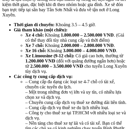
kiệm thời gian, đặc biệt khi đi theo nhóm hoặc gia đình. Xe sẽ đón
bạn trực tiếp tại sân bay Tân Sơn Nhất và đưa về tận nơi ở Long
Xuyên.
Thời gian di chuyển:
Khoảng 3.5 – 4.5 giờ.
Giá tham khảo (một chiều):
Xe 4 chỗ:
Khoảng
1.800.000 – 2.500.000 VNĐ
. (Giá
có thể thay đổi tùy nhà cung cấp và thời điểm)
Xe 7 chỗ:
Khoảng
2.000.000 – 2.800.000 VNĐ
.
Xe 16 chỗ:
Khoảng
3.000.000 – 4.000.000 VNĐ
.
Xe Limousine (9-12 chỗ):
Có giá cao hơn, thường từ
1.200.000 VNĐ
(đối với quãng đường ngắn hơn) hoặc
từ
2.500.000 – 3.500.000 VNĐ
cho tuyến Long Xuyên
tùy dịch vụ.
Các công ty cung cấp dịch vụ:
– Cung cấp đa dạng các loại xe 4-7 chỗ có tài xế,
chuyên các tuyến du lịch.
– Một trong những đơn vị lớn và uy tín, có nhiều lựa
chọn xe và dịch vụ.
– Chuyên cung cấp dịch vụ thuê xe đường dài liên tỉnh.
– Cung cấp dịch vụ thuê xe du lịch nhiều loại.
– Công ty cho thuê xe tại TP.HCM với nhiều loại xe và
dịch vụ.
– Nền tảng cho thuê xe tự lái và có tài xế. Bạn có thể
tìm các chủ xe có kinh nghiệm chạy tuyến Bình Phước.