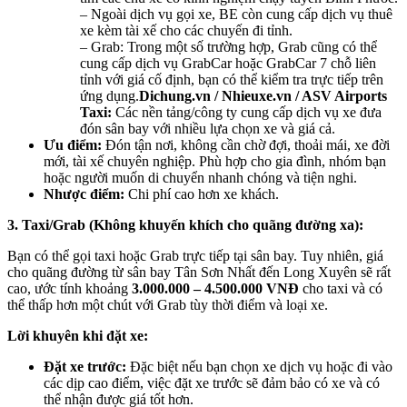
– Ngoài dịch vụ gọi xe, BE còn cung cấp dịch vụ thuê
xe kèm tài xế cho các chuyến đi tỉnh.
– Grab: Trong một số trường hợp, Grab cũng có thể
cung cấp dịch vụ GrabCar hoặc GrabCar 7 chỗ liên
tỉnh với giá cố định, bạn có thể kiểm tra trực tiếp trên
ứng dụng.
Dichung.vn / Nhieuxe.vn / ASV Airports
Taxi:
Các nền tảng/công ty cung cấp dịch vụ xe đưa
đón sân bay với nhiều lựa chọn xe và giá cả.
Ưu điểm:
Đón tận nơi, không cần chờ đợi, thoải mái, xe đời
mới, tài xế chuyên nghiệp. Phù hợp cho gia đình, nhóm bạn
hoặc người muốn di chuyển nhanh chóng và tiện nghi.
Nhược điểm:
Chi phí cao hơn xe khách.
3. Taxi/Grab (Không khuyến khích cho quãng đường xa):
Bạn có thể gọi taxi hoặc Grab trực tiếp tại sân bay. Tuy nhiên, giá
cho quãng đường từ sân bay Tân Sơn Nhất đến Long Xuyên sẽ rất
cao, ước tính khoảng
3.000.000 – 4.500.000 VNĐ
cho taxi và có
thể thấp hơn một chút với Grab tùy thời điểm và loại xe.
Lời khuyên khi đặt xe:
Đặt xe trước:
Đặc biệt nếu bạn chọn xe dịch vụ hoặc đi vào
các dịp cao điểm, việc đặt xe trước sẽ đảm bảo có xe và có
thể nhận được giá tốt hơn.