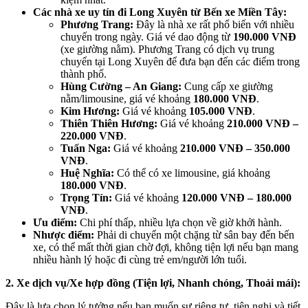
Các nhà xe uy tín đi Long Xuyên từ Bến xe Miền Tây:
Phương Trang:
Đây là nhà xe rất phổ biến với nhiều
chuyến trong ngày. Giá vé dao động từ
190.000 VNĐ
(xe giường nằm). Phương Trang có dịch vụ trung
chuyển tại Long Xuyên để đưa bạn đến các điểm trong
thành phố.
Hùng Cường – An Giang:
Cung cấp xe giường
nằm/limousine, giá vé khoảng
180.000 VNĐ
.
Kim Hương:
Giá vé khoảng
105.000 VNĐ
.
Thiên Thiên Hương:
Giá vé khoảng
210.000 VNĐ –
220.000 VNĐ
.
Tuấn Nga:
Giá vé khoảng
210.000 VNĐ – 350.000
VNĐ
.
Huệ Nghĩa:
Có thể có xe limousine, giá khoảng
180.000 VNĐ
.
Trọng Tín:
Giá vé khoảng
120.000 VNĐ – 180.000
VNĐ
.
Ưu điểm:
Chi phí thấp, nhiều lựa chọn về giờ khởi hành.
Nhược điểm:
Phải di chuyển một chặng từ sân bay đến bến
xe, có thể mất thời gian chờ đợi, không tiện lợi nếu bạn mang
nhiều hành lý hoặc đi cùng trẻ em/người lớn tuổi.
2. Xe dịch vụ/Xe hợp đồng (Tiện lợi, Nhanh chóng, Thoải mái):
Đây là lựa chọn lý tưởng nếu bạn muốn sự riêng tư, tiện nghi và tiết