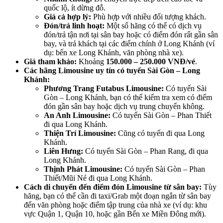
quốc lộ, ít dừng đỗ.
Giá cả hợp lý:
Phù hợp với nhiều đối tượng khách.
Đón/trả linh hoạt:
Một số hãng có thể có dịch vụ
đón/trả tận nơi tại sân bay hoặc có điểm đón rất gần sân
bay, và trả khách tại các điểm chính ở Long Khánh (ví
dụ: bến xe Long Khánh, văn phòng nhà xe).
Giá tham khảo:
Khoảng
150.000 – 250.000 VNĐ/vé
.
Các hãng Limousine uy tín có tuyến Sài Gòn – Long
Khánh:
Phương Trang Futabus Limousine:
Có tuyến Sài
Gòn – Long Khánh, bạn có thể kiểm tra xem có điểm
đón gần sân bay hoặc dịch vụ trung chuyển không.
An Anh Limousine:
Có tuyến Sài Gòn – Phan Thiết
đi qua Long Khánh.
Thiện Trí Limousine:
Cũng có tuyến đi qua Long
Khánh.
Liên Hưng:
Có tuyến Sài Gòn – Phan Rang, đi qua
Long Khánh.
Thịnh Phát Limousine:
Có tuyến Sài Gòn – Phan
Thiết/Mũi Né đi qua Long Khánh.
Cách di chuyển đến điểm đón Limousine từ sân bay:
Tùy
hãng, bạn có thể cần đi taxi/Grab một đoạn ngắn từ sân bay
đến văn phòng hoặc điểm tập trung của nhà xe (ví dụ: khu
vực Quận 1, Quận 10, hoặc gần Bến xe Miền Đông mới).