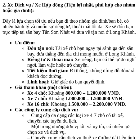
2. Xe Dịch vụ / Xe Hợp đồng (Tiện lợi nhất, phù hợp cho nhóm
hoặc gia đình):
Đây là lựa chọn tối ưu nếu bạn đi theo nhóm gia đình/bạn bè, có
nhiều hành lý và muốn sự riêng tư, thoải mái tối đa. Xe sẽ đón bạn
trực tiếp tại sân bay Tân Sơn Nhất và đưa về tận nơi ở Long Khánh.
Ưu điểm:
Đón tận nơi:
Tài xế chờ bạn ngay tại sảnh ga đến sân
bay, đưa thẳng đến địa chỉ mong muốn ở Long Khánh.
Riêng tư & thoải mái:
Xe riêng, bạn có thể tự do nghỉ
ngơi, làm việc hoặc trò chuyện.
Tiết kiệm thời gian:
Đi thẳng, không dừng đỗ đón/trả
khách dọc đường.
Linh hoạt:
Giờ giấc do bạn quyết định.
Giá tham khảo (một chiều):
Xe 4 chỗ:
Khoảng
800.000 – 1.200.000 VNĐ
.
Xe 7 chỗ:
Khoảng
1.000.000 – 1.500.000 VNĐ
.
Xe 16 chỗ:
Khoảng
1.500.000 – 2.200.000 VNĐ
.
Các công ty cung cấp dịch vụ:
– Cung cấp đa dạng các loại xe 4-7 chỗ có tài xế,
chuyên các tuyến du lịch.
– Một trong những đơn vị lớn và uy tín, có nhiều lựa
chọn xe và dịch vụ.
– Chuyên cung cấp dịch vụ thuê xe đường dài liên tỉnh.