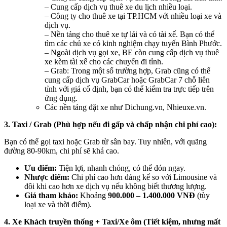
– Cung cấp dịch vụ thuê xe du lịch nhiều loại.
– Công ty cho thuê xe tại TP.HCM với nhiều loại xe và
dịch vụ.
– Nền tảng cho thuê xe tự lái và có tài xế. Bạn có thể
tìm các chủ xe có kinh nghiệm chạy tuyến Bình Phước.
– Ngoài dịch vụ gọi xe, BE còn cung cấp dịch vụ thuê
xe kèm tài xế cho các chuyến đi tỉnh.
– Grab: Trong một số trường hợp, Grab cũng có thể
cung cấp dịch vụ GrabCar hoặc GrabCar 7 chỗ liên
tỉnh với giá cố định, bạn có thể kiểm tra trực tiếp trên
ứng dụng.
Các nền tảng đặt xe như Dichung.vn, Nhieuxe.vn.
3. Taxi / Grab (Phù hợp nếu đi gấp và chấp nhận chi phí cao):
Bạn có thể gọi taxi hoặc Grab từ sân bay. Tuy nhiên, với quãng
đường 80-90km, chi phí sẽ khá cao.
Ưu điểm:
Tiện lợi, nhanh chóng, có thể đón ngay.
Nhược điểm:
Chi phí cao hơn đáng kể so với Limousine và
đôi khi cao hơn xe dịch vụ nếu không biết thương lượng.
Giá tham khảo:
Khoảng
900.000 – 1.400.000 VNĐ
(tùy
loại xe và thời điểm).
4. Xe Khách truyền thống + Taxi/Xe ôm (Tiết kiệm, nhưng mất