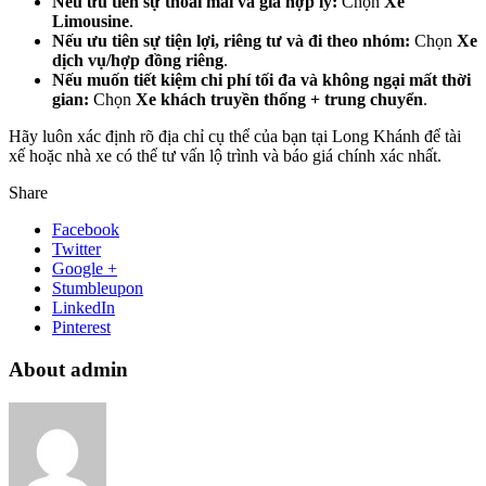
Nếu ưu tiên sự thoải mái và giá hợp lý:
Chọn
Xe
Limousine
.
Nếu ưu tiên sự tiện lợi, riêng tư và đi theo nhóm:
Chọn
Xe
dịch vụ/hợp đồng riêng
.
Nếu muốn tiết kiệm chi phí tối đa và không ngại mất thời
gian:
Chọn
Xe khách truyền thống + trung chuyển
.
Hãy luôn xác định rõ địa chỉ cụ thể của bạn tại Long Khánh để tài
xế hoặc nhà xe có thể tư vấn lộ trình và báo giá chính xác nhất.
Share
Facebook
Twitter
Google +
Stumbleupon
LinkedIn
Pinterest
About admin