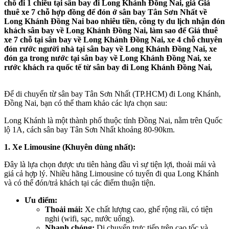
chỗ đi 1 chiều tại sân bay đi Long Khánh Đồng Nai, giá Giá
thuê xe 7 chỗ hợp đồng để đón ở sân bay Tân Sơn Nhất về
Long Khánh Đồng Nai bao nhiêu tiền, công ty du lịch nhận đón
khách sân bay về Long Khánh Đồng Nai, làm sao để Giá thuê
xe 7 chỗ tại sân bay về Long Khánh Đồng Nai, xe 4 chỗ chuyên
đón rước người nhà tại sân bay về Long Khánh Đồng Nai, xe
đón ga trong nước tại sân bay về Long Khánh Đồng Nai, xe
rước khách ra quốc tế từ sân bay đi Long Khánh Đồng Nai,
Để di chuyển từ sân bay Tân Sơn Nhất (TP.HCM) đi Long Khánh,
Đồng Nai, bạn có thể tham khảo các lựa chọn sau:
Long Khánh là một thành phố thuộc tỉnh Đồng Nai, nằm trên Quốc
lộ 1A, cách sân bay Tân Sơn Nhất khoảng 80-90km.
1. Xe Limousine (Khuyên dùng nhất):
Đây là lựa chọn được ưu tiên hàng đầu vì sự tiện lợi, thoải mái và
giá cả hợp lý. Nhiều hãng Limousine có tuyến đi qua Long Khánh
và có thể đón/trả khách tại các điểm thuận tiện.
Ưu điểm:
Thoải mái:
Xe chất lượng cao, ghế rộng rãi, có tiện
nghi (wifi, sạc, nước uống).
Nhanh chóng:
Di chuyển trực tiếp trên cao tốc và