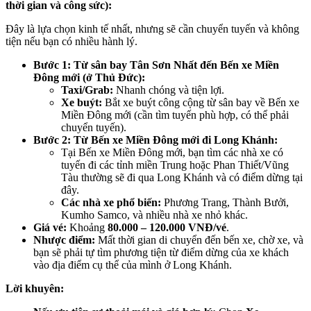
thời gian và công sức):
Đây là lựa chọn kinh tế nhất, nhưng sẽ cần chuyển tuyến và không
tiện nếu bạn có nhiều hành lý.
Bước 1: Từ sân bay Tân Sơn Nhất đến Bến xe Miền
Đông mới (ở Thủ Đức):
Taxi/Grab:
Nhanh chóng và tiện lợi.
Xe buýt:
Bắt xe buýt công cộng từ sân bay về Bến xe
Miền Đông mới (cần tìm tuyến phù hợp, có thể phải
chuyển tuyến).
Bước 2: Từ Bến xe Miền Đông mới đi Long Khánh:
Tại Bến xe Miền Đông mới, bạn tìm các nhà xe có
tuyến đi các tỉnh miền Trung hoặc Phan Thiết/Vũng
Tàu thường sẽ đi qua Long Khánh và có điểm dừng tại
đây.
Các nhà xe phổ biến:
Phương Trang, Thành Bưởi,
Kumho Samco, và nhiều nhà xe nhỏ khác.
Giá vé:
Khoảng
80.000 – 120.000 VNĐ/vé
.
Nhược điểm:
Mất thời gian di chuyển đến bến xe, chờ xe, và
bạn sẽ phải tự tìm phương tiện từ điểm dừng của xe khách
vào địa điểm cụ thể của mình ở Long Khánh.
Lời khuyên: