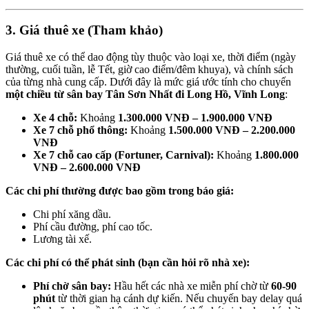
3. Giá thuê xe (Tham khảo)
Giá thuê xe có thể dao động tùy thuộc vào loại xe, thời điểm (ngày
thường, cuối tuần, lễ Tết, giờ cao điểm/đêm khuya), và chính sách
của từng nhà cung cấp. Dưới đây là mức giá ước tính cho chuyến
một chiều từ sân bay Tân Sơn Nhất đi Long Hồ, Vĩnh Long
:
Xe 4 chỗ:
Khoảng
1.300.000 VNĐ – 1.900.000 VNĐ
Xe 7 chỗ phổ thông:
Khoảng
1.500.000 VNĐ – 2.200.000
VNĐ
Xe 7 chỗ cao cấp (Fortuner, Carnival):
Khoảng
1.800.000
VNĐ – 2.600.000 VNĐ
Các chi phí thường được bao gồm trong báo giá:
Chi phí xăng dầu.
Phí cầu đường, phí cao tốc.
Lương tài xế.
Các chi phí có thể phát sinh (bạn cần hỏi rõ nhà xe):
Phí chờ sân bay:
Hầu hết các nhà xe miễn phí chờ từ
60-90
phút
từ thời gian hạ cánh dự kiến. Nếu chuyến bay delay quá