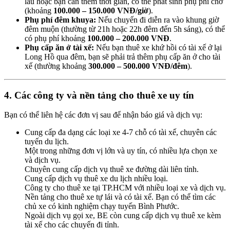
lâu hoặc bạn cần thêm thời gian, có thể phát sinh phụ phí chờ
(khoảng
100.000 – 150.000 VNĐ/giờ
).
Phụ phí đêm khuya:
Nếu chuyến đi diễn ra vào khung giờ
đêm muộn (thường từ 21h hoặc 22h đêm đến 5h sáng), có thể
có phụ phí khoảng
100.000 – 200.000 VNĐ
.
Phụ cấp ăn ở tài xế:
Nếu bạn thuê xe khứ hồi có tài xế ở lại
Long Hồ qua đêm, bạn sẽ phải trả thêm phụ cấp ăn ở cho tài
xế (thường khoảng
300.000 – 500.000 VNĐ/đêm
).
4. Các công ty và nền tảng cho thuê xe uy tín
Bạn có thể liên hệ các đơn vị sau để nhận báo giá và dịch vụ:
Cung cấp đa dạng các loại xe 4-7 chỗ có tài xế, chuyên các
tuyến du lịch.
Một trong những đơn vị lớn và uy tín, có nhiều lựa chọn xe
và dịch vụ.
Chuyên cung cấp dịch vụ thuê xe đường dài liên tỉnh.
Cung cấp dịch vụ thuê xe du lịch nhiều loại.
Công ty cho thuê xe tại TP.HCM với nhiều loại xe và dịch vụ.
Nền tảng cho thuê xe tự lái và có tài xế. Bạn có thể tìm các
chủ xe có kinh nghiệm chạy tuyến Bình Phước.
Ngoài dịch vụ gọi xe, BE còn cung cấp dịch vụ thuê xe kèm
tài xế cho các chuyến đi tỉnh.