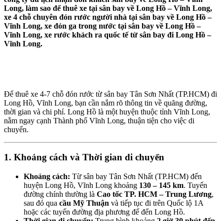
Long, làm sao để thuê xe tại sân bay về Long Hồ – Vĩnh Long,
xe 4 chỗ chuyên đón rước người nhà tại sân bay về Long Hồ –
Vĩnh Long, xe đón ga trong nước tại sân bay về Long Hồ –
Vĩnh Long, xe rước khách ra quốc tế từ sân bay đi Long Hồ –
Vĩnh Long.
Để thuê xe 4-7 chỗ đón rước từ sân bay Tân Sơn Nhất (TP.HCM) đi
Long Hồ, Vĩnh Long, bạn cần nắm rõ thông tin về quãng đường,
thời gian và chi phí. Long Hồ là một huyện thuộc tỉnh Vĩnh Long,
nằm ngay cạnh Thành phố Vĩnh Long, thuận tiện cho việc di
chuyển.
1. Khoảng cách và Thời gian di chuyển
Khoảng cách:
Từ sân bay Tân Sơn Nhất (TP.HCM) đến
huyện Long Hồ, Vĩnh Long khoảng
130 – 145 km
. Tuyến
đường chính thường là
Cao tốc TP. HCM – Trung Lương
,
sau đó qua
cầu Mỹ Thuận
và tiếp tục đi trên Quốc lộ 1A
hoặc các tuyến đường địa phương để đến Long Hồ.
Thời gian di chuyển:
Trung bình khoảng
2 giờ 30 phút đến