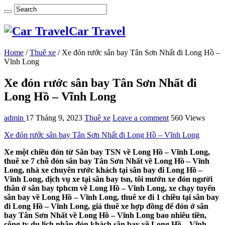
Car Travel
Home
/
Thuê xe
/
Xe đón rước sân bay Tân Sơn Nhất đi Long Hồ –
Vĩnh Long
Xe đón rước sân bay Tân Sơn Nhất đi
Long Hồ – Vĩnh Long
admin
17 Tháng 9, 2023
Thuê xe
Leave a comment
560 Views
Xe đón rước sân bay Tân Sơn Nhất đi Long Hồ – Vĩnh Long
Xe một chiều đón từ Sân bay TSN về Long Hồ – Vĩnh Long,
thuê xe 7 chỗ đón sân bay Tân Sơn Nhất về Long Hồ – Vĩnh
Long, nhà xe chuyên rước khách tại sân bay đi Long Hồ –
Vĩnh Long, dịch vụ xe tại sân bay tsn, tôi mướn xe đón người
thân ở sân bay tphcm về Long Hồ – Vĩnh Long, xe chạy tuyến
sân bay về Long Hồ – Vĩnh Long, thuê xe đi 1 chiều tại sân bay
đi Long Hồ – Vĩnh Long, giá thuê xe hợp đồng để đón ở sân
bay Tân Sơn Nhất về Long Hồ – Vĩnh Long bao nhiêu tiền,
công ty du lịch nhận đón khách sân bay về Long Hồ – Vĩnh