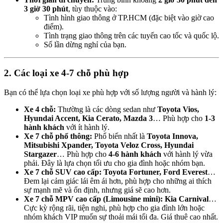
3 giờ 30 phút
, tùy thuộc vào:
Tình hình giao thông ở TP.HCM (đặc biệt vào giờ cao
điểm).
Tình trạng giao thông trên các tuyến cao tốc và quốc lộ.
Số lần dừng nghỉ của bạn.
2. Các loại xe 4-7 chỗ phù hợp
Bạn có thể lựa chọn loại xe phù hợp với số lượng người và hành lý:
Xe 4 chỗ:
Thường là các dòng sedan như
Toyota Vios,
Hyundai Accent, Kia Cerato, Mazda 3
… Phù hợp cho
1-3
hành khách
với ít hành lý.
Xe 7 chỗ phổ thông:
Phổ biến nhất là
Toyota Innova,
Mitsubishi Xpander, Toyota Veloz Cross, Hyundai
Stargazer
… Phù hợp cho
4-6 hành khách
với hành lý vừa
phải. Đây là lựa chọn tối ưu cho gia đình hoặc nhóm bạn.
Xe 7 chỗ SUV cao cấp:
Toyota Fortuner, Ford Everest
…
Đem lại cảm giác lái êm ái hơn, phù hợp cho những ai thích
sự mạnh mẽ và ổn định, nhưng giá sẽ cao hơn.
Xe 7 chỗ MPV cao cấp (Limousine mini):
Kia Carnival
…
Cực kỳ rộng rãi, tiện nghi, phù hợp cho gia đình lớn hoặc
nhóm khách VIP muốn sự thoải mái tối đa. Giá thuê cao nhất.