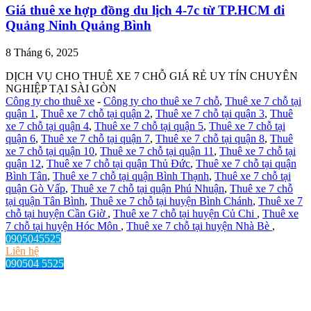
Giá thuê xe hợp đồng du lịch 4-7c từ TP.HCM đi
Quảng Ninh Quảng Bình
8 Tháng 6, 2025
DỊCH VỤ CHO THUÊ XE 7 CHỖ GIÁ RẺ UY TÍN CHUYÊN
NGHIỆP TẠI SÀI GÒN
Công ty cho thuê xe
-
Công ty cho thuê xe 7 chỗ
,
Thuê xe 7 chỗ tại
quận 1
,
Thuê xe 7 chỗ tại quận 2
,
Thuê xe 7 chỗ tại quận 3
,
Thuê
xe 7 chỗ tại quận 4
,
Thuê xe 7 chỗ tại quận 5
,
Thuê xe 7 chỗ tại
quận 6
,
Thuê xe 7 chỗ tại quận 7
,
Thuê xe 7 chỗ tại quận 8
,
Thuê
xe 7 chỗ tại quận 10
,
Thuê xe 7 chỗ tại quận 11
,
Thuê xe 7 chỗ tại
quận 12
,
Thuê xe 7 chỗ tại quận Thủ Đức
,
Thuê xe 7 chỗ tại quận
Bình Tân
,
Thuê xe 7 chỗ tại quận Bình Thạnh
,
Thuê xe 7 chỗ tại
quận Gò Vấp
,
Thuê xe 7 chỗ tại quận Phú Nhuận
,
Thuê xe 7 chỗ
tại quận Tân Bình
,
Thuê xe 7 chỗ tại huyện Bình Chánh
,
Thuê xe 7
chỗ tại huyện Cần Giờ
,
Thuê xe 7 chỗ tại huyện Củ Chi
,
Thuê xe
7 chỗ tại huyện Hóc Môn
,
Thuê xe 7 chỗ tại huyện Nhà Bè
,
0905045525
Liên hệ
090504 5525