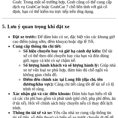
Grab: Trong một số trường hợp, Grab cũng có thể cung cấp
dịch vụ GrabCar hoặc GrabCar 7 chỗ liên tỉnh với giá cố
định, bạn có thể kiểm tra trực tiếp trên ứng dụng.
5. Lưu ý quan trọng khi đặt xe
Đặt xe trước:
Để đảm bảo có xe, đặc biệt vào các khung giờ
cao điểm (sáng sớm, đêm khuya) hoặc dịp lễ Tết.
Cung cấp thông tin chi tiết:
Số hiệu chuyến bay và giờ hạ cánh dự kiến:
Để tài
xế có thể theo dõi chuyến bay của bạn và đón đúng
giờ, ngay cả khi có sự chậm trễ.
Số lượng hành khách và số lượng hành lý:
Giúp nhà
xe tư vấn loại xe phù hợp, đảm bảo đủ chỗ ngồi và
không gian chứa đồ.
Điểm đến chính xác tại Long Hồ (địa chỉ, tên
đường/khu vực):
Càng chi tiết càng tốt để tài xế có lộ
trình rõ ràng.
Xác nhận giá và các điều khoản:
Đảm bảo bạn hiểu rõ tất
cả các chi phí bao gồm và phát sinh (phí chờ, phụ phí đêm, ăn
ở tài xế). Hỏi về chính sách hủy chuyến nếu có thay đổi lịch
trình.
Thông tin tài xế và xe:
Yêu cầu nhà xe cung cấp thông tin
tài xế (tên, số điện thoại) và biển số xe trước chuyến đi để dễ