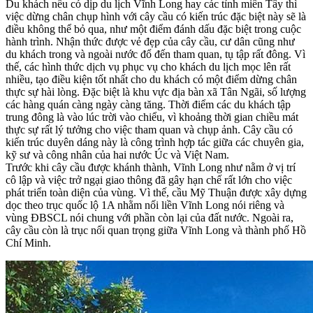
Du khách nếu có dịp du lịch Vĩnh Long hay các tỉnh miền Tây thì
việc dừng chân chụp hình với cây cầu có kiến trúc đặc biệt này sẽ là
điều không thể bỏ qua, như một điểm đánh dấu đặc biệt trong cuộc
hành trình. Nhận thức được vẻ đẹp của cây cầu, cư dân cũng như
du khách trong và ngoài nước đổ đến tham quan, tụ tập rất đông. Vì
thế, các hình thức dịch vụ phục vụ cho khách du lịch mọc lên rất
nhiều, tạo điều kiện tốt nhất cho du khách có một điểm dừng chân
thực sự hài lòng. Đặc biệt là khu vực địa bàn xã Tân Ngãi, số lượng
các hàng quán càng ngày càng tăng. Thời điểm các du khách tập
trung đông là vào lúc trời vào chiểu, vì khoảng thời gian chiều mát
thực sự rất lý tưởng cho việc tham quan và chụp ảnh. Cây cầu có
kiến trúc duyên dáng này là công trình hợp tác giữa các chuyên gia,
kỹ sư và công nhân của hai nước Úc và Việt Nam.
Trước khi cây cầu được khánh thành, Vĩnh Long như nằm ở vị trí
cô lập và việc trở ngại giao thông đã gây hạn chế rất lớn cho việc
phát triển toàn diện của vùng. Vì thế, cầu Mỹ Thuận được xây dựng
dọc theo trục quốc lộ 1A nhằm nối liền Vĩnh Long nói riêng và
vùng ĐBSCL nói chung với phần còn lại của đất nước. Ngoài ra,
cây cầu còn là trục nối quan trọng giữa Vĩnh Long và thành phố Hồ
Chí Minh.